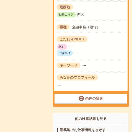
勤務地
西区
勤務エリア
職種
金融事務（銀行）
こだわりINDEX
---
絶対
---
できれば
キーワード
---
あなたのプロフィール
---
条件の変更
他の検索結果を見る
勤務地でお仕事情報をさがす