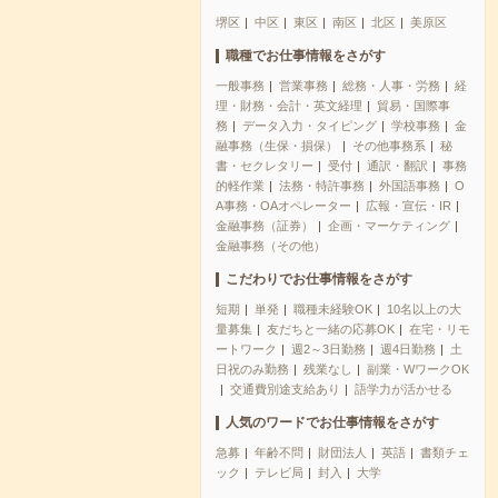
堺区
中区
東区
南区
北区
美原区
職種でお仕事情報をさがす
一般事務
営業事務
総務・人事・労務
経
理・財務・会計・英文経理
貿易・国際事
務
データ入力・タイピング
学校事務
金
融事務（生保・損保）
その他事務系
秘
書・セクレタリー
受付
通訳・翻訳
事務
的軽作業
法務・特許事務
外国語事務
O
A事務・OAオペレーター
広報・宣伝・IR
金融事務（証券）
企画・マーケティング
金融事務（その他）
こだわりでお仕事情報をさがす
短期
単発
職種未経験OK
10名以上の大
量募集
友だちと一緒の応募OK
在宅・リモ
ートワーク
週2～3日勤務
週4日勤務
土
日祝のみ勤務
残業なし
副業・WワークOK
交通費別途支給あり
語学力が活かせる
人気のワードでお仕事情報をさがす
急募
年齢不問
財団法人
英語
書類チェ
ック
テレビ局
封入
大学