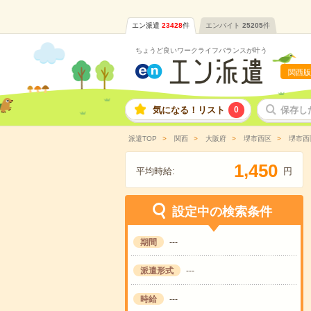
エン派遣
23428
件
エンバイト
25205
件
ちょうど良いワークライフバランスが叶う
関西版
気になる！リスト
0
保存し
派遣TOP
関西
大阪府
堺市西区
堺市西
,
1
4
5
0
平均時給:
円
設定中の検索条件
期間
---
派遣形式
---
時給
---