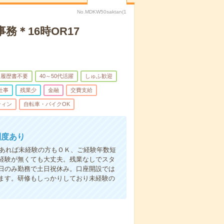
No.MDKW50saktan(1
務＊16時OR17
履歴書不要
40～50代活躍
しゅふ歓迎
仕事
残業少
金融
交費支給
ティン
自転車・バイクOK
制度あり
があれば未経験の方もＯＫ、ご経験年数短
経験が無くても大丈夫。残業なしでスタ
日のみ勤務で土日祝休み。口座開設では
ます。研修もしっかりしており未経験の