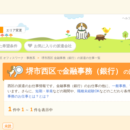
ヘル
エリア変更
た希望条件
お気に入りの派遣会社
区 オフィスワーク・事務系
堺市西区 金融事務（銀行）の派遣の仕事一覧
堺市西区
金融事務（銀行）
で
の
西区の派遣のお仕事情報です。金融事務（銀行）のお仕事の他に、
一般事務
、
います。さらに、
短期
・
単発
などの期間や、
職種未経験OK
などのこだわり条
事務のお仕事とは？とは？
1
1
1
件中
～
件を表示中
未読