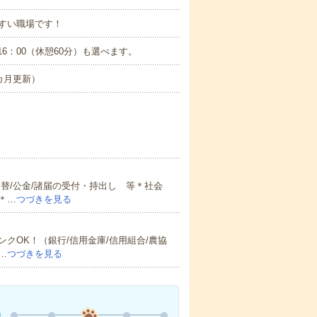
すい職場です！
0～16：00（休憩60分）も選べます。
カ月更新）
替/公金/諸届の受付・持出し 等＊社会
＊…
つづきを見る
クOK！（銀行/信用金庫/信用組合/農協
…
つづきを見る