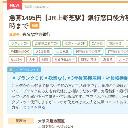
NEW
掲載日
2026/08/07
急募1495円【JR上野芝駅】銀行窓口後方事
時まで
派遣
有名な地方銀行
派遣先
ブランクOK
既卒第二新卒OK
友達と一緒OK
OA不要
英語不要
WEB登録OK
週5日勤務
土日祝休
16時前までの仕事
17時前までの
駅歩5分
大手
制服
社食/補助あり
職場が禁煙
派遣多
ルー
ここがポイント！
▼ブランクＯＫ▼残業なし▼3年後直接雇用・社員転換
〇20代から50代まで幅広い年代の方がご活躍中です。事務のご経験
い方、ブランクある方もお気軽にご相談ください駅チカ店舗多く銀行
ッフへの配慮があって働きやすい職場です。ママさんも活躍中。〇平
タブレット使用しますがスマホが使えれば大丈夫と先輩コメントあり
方が…
つづきを見る
勤務地
大阪府
堺市西区
上野芝駅から徒歩1分