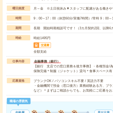
曜日頻度
月～金 ※土日祝休み▼スタッフに配慮がある働きや
時間
9：00～17：00（休憩60分/実働7時間）/常時 9：0
期間
長期 開始時期相談可です！（3カ月契約2回、以降6
時給
時給1495円
交通費
全額支給
仕事内容
金融事務（銀行）
【銀行 支店での窓口業務＆後方事務】・各種預金/為
保険完備＊制服（ジャケット）貸与＊食事スペース有
応募資格
ブランクOK / パソコンスキル不要 / 英語力不要
・金融機関で預金（窓口後方）業務経験ある方、ブラン
など）＊まずはご相談からでも、お気軽にご応募をお
職場の雰囲気
年齢層
男女比率