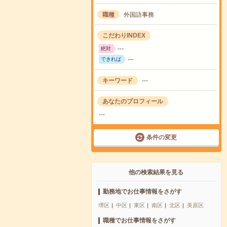
職種
外国語事務
こだわりINDEX
---
絶対
---
できれば
キーワード
---
あなたのプロフィール
---
条件の変更
他の検索結果を見る
勤務地でお仕事情報をさがす
堺区
中区
東区
南区
北区
美原区
職種でお仕事情報をさがす