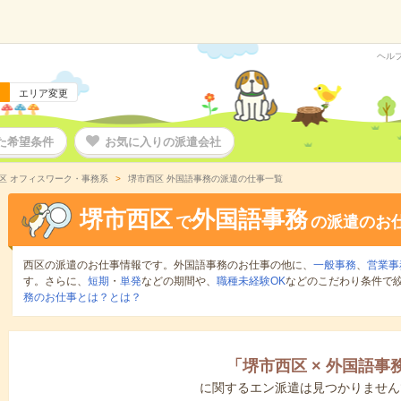
ヘル
エリア変更
た希望条件
お気に入りの派遣会社
区 オフィスワーク・事務系
堺市西区 外国語事務の派遣の仕事一覧
堺市西区
外国語事務
で
の派遣のお
西区の派遣のお仕事情報です。外国語事務のお仕事の他に、
一般事務
、
営業事
す。さらに、
短期
・
単発
などの期間や、
職種未経験OK
などのこだわり条件で
務のお仕事とは？とは？
「
堺市西区
×
外国語事
に関するエン派遣は見つかりません