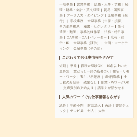
一般事務
営業事務
総務・人事・労務
経
理・財務・会計・英文経理
貿易・国際事
務
データ入力・タイピング
金融事務（銀
行）
学校事務
金融事務（生保・損保）
その他事務系
秘書・セクレタリー
受付
通訳・翻訳
事務的軽作業
法務・特許事
務
OA事務・OAオペレーター
広報・宣
伝・IR
金融事務（証券）
企画・マーケテ
ィング
金融事務（その他）
こだわりでお仕事情報をさがす
短期
単発
職種未経験OK
10名以上の大
量募集
友だちと一緒の応募OK
在宅・リモ
ートワーク
週2～3日勤務
週4日勤務
土
日祝のみ勤務
残業なし
副業・WワークOK
交通費別途支給あり
語学力が活かせる
人気のワードでお仕事情報をさがす
急募
年齢不問
財団法人
英語
書類チェ
ック
テレビ局
封入
大学