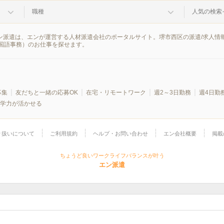
職種
人気の検索
エン派遣は、エンが運営する人材派遣会社のポータルサイト。堺市西区の派遣/求人
国語事務）のお仕事を探せます。
募集
友だちと一緒の応募OK
在宅・リモートワーク
週2～3日勤務
週4日勤
学力が活かせる
り扱いについて
ご利用規約
ヘルプ・お問い合わせ
エン会社概要
掲載
ちょうど良いワークライフバランスが叶う
エン派遣