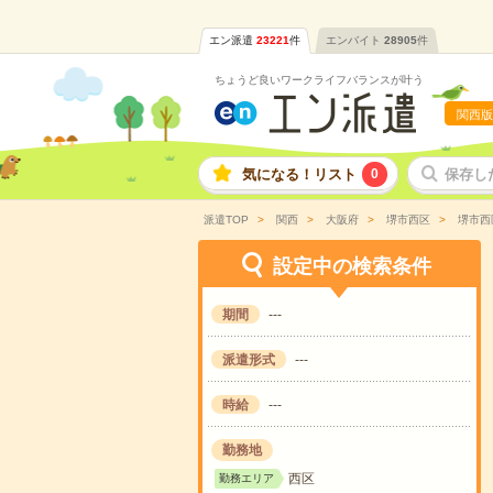
エン派遣
23221
件
エンバイト
28905
件
ちょうど良いワークライフバランスが叶う
関西版
気になる！リスト
0
保存し
派遣TOP
関西
大阪府
堺市西区
堺市西
設定中の検索条件
期間
---
派遣形式
---
時給
---
勤務地
西区
勤務エリア