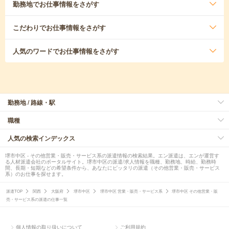
勤務地
でお仕事情報をさがす
こだわり
でお仕事情報をさがす
人気のワード
でお仕事情報をさがす
勤務地 / 路線・駅
職種
人気の検索インデックス
堺市中区 - その他営業・販売・サービス系の派遣情報の検索結果。エン派遣は、エンが運営す
る人材派遣会社のポータルサイト。堺市中区の派遣/求人情報を職種、勤務地、時給、勤務時
間、長期・短期などの希望条件から、あなたにピッタリの派遣（その他営業・販売・サービス
系）のお仕事を探せます。
派遣TOP
関西
大阪府
堺市中区
堺市中区 営業・販売・サービス系
堺市中区 その他営業・販
売・サービス系の派遣の仕事一覧
個人情報の取り扱いについて
ご利用規約