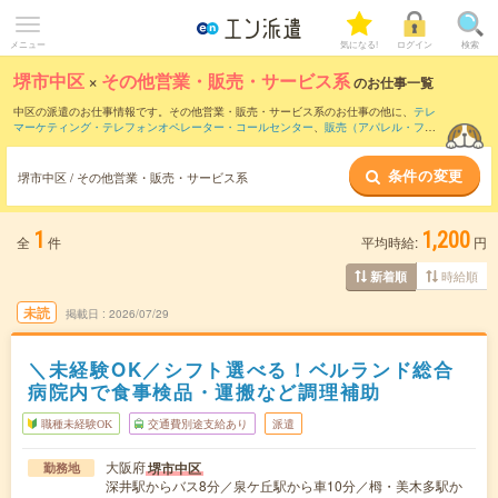
メニュー
気になる!
ログイン
検索
堺市中区
×
その他営業・販売・サービス系
のお仕事一覧
中区の派遣のお仕事情報です。その他営業・販売・サービス系のお仕事の他に、
テレ
マーケティング・テレフォンオペレーター・コールセンター
、
販売（アパレル・ファ
ッション・コスメ）
、
営業・企画営業・ラウンダー
などを取り揃えています。さら
に、
短期
・
単発
などの期間や、
職種未経験OK
などのこだわり条件で絞り込んでいただ
条件の変更
けます。
堺市中区 / その他営業・販売・サービス系
1
1,200
全
件
平均時給:
円
時給順
新着順
未読
掲載日
2026/07/29
＼未経験OK／シフト選べる！ベルランド総合
病院内で食事検品・運搬など調理補助
職種未経験OK
交通費別途支給あり
派遣
大阪府
堺市中区
勤務地
深井駅からバス8分／泉ケ丘駅から車10分／栂・美木多駅か