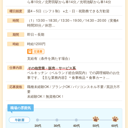
ら車10分／北野田駅から車14分／光明池駅から車14分
週4～5日（シフト制） ※土・日・祝勤務できる方歓迎
曜日頻度
（1）13:00～18:30／13:30～19:00／14:30～20:00（実働4
時間
時間30分／休憩…
即日～長期
期間
時給1200円
時給
交通費
支給有（条件を満たす場合）
その他営業・販売・サービス系
仕事内容
ベルキッチン（ベルランド総合病院内）での調理補助のお仕
事です。【主な業務内容】＊食事検品＊食事カート…
職種未経験OK / ブランクOK / パソコンスキル不要 / 英語力不
応募資格
要
未経験OK！無資格OK！
職場の雰囲気
年齢層
20代
30代
40代
50代
60代