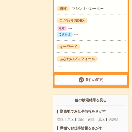
職種
マシンオペレーター
こだわりINDEX
---
絶対
---
できれば
キーワード
---
あなたのプロフィール
---
条件の変更
他の検索結果を見る
勤務地でお仕事情報をさがす
堺区
東区
西区
南区
北区
美原区
職種でお仕事情報をさがす