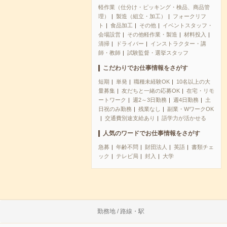
軽作業（仕分け・ピッキング・検品、商品管
理）
製造（組立・加工）
フォークリフ
ト
食品加工
その他
イベントスタッフ・
会場設営
その他軽作業・製造
材料投入
清掃
ドライバー
インストラクター・講
師・教師
試験監督・選挙スタッフ
こだわりでお仕事情報をさがす
短期
単発
職種未経験OK
10名以上の大
量募集
友だちと一緒の応募OK
在宅・リモ
ートワーク
週2～3日勤務
週4日勤務
土
日祝のみ勤務
残業なし
副業・WワークOK
交通費別途支給あり
語学力が活かせる
人気のワードでお仕事情報をさがす
急募
年齢不問
財団法人
英語
書類チェ
ック
テレビ局
封入
大学
勤務地 / 路線・駅