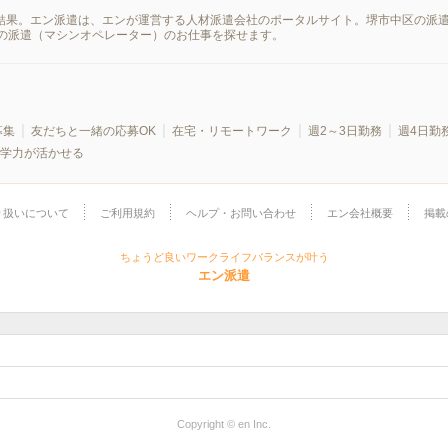
索結果。エン派遣は、エンが運営する人材派遣会社のポータルサイト。堺市中区の派
の派遣（マシンオペレーター）のお仕事を探せます。
募集
友だちと一緒の応募OK
在宅・リモートワーク
週2～3日勤務
週4日勤
学力が活かせる
り扱いについて
ご利用規約
ヘルプ・お問い合わせ
エン会社概要
掲載
ちょうど良いワークライフバランスが叶う
エン派遣
Copyright © en Inc.