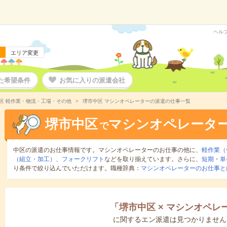
ヘル
エリア変更
た希望条件
お気に入りの派遣会社
区 軽作業・物流・工場・その他
堺市中区 マシンオペレーターの派遣の仕事一覧
堺市中区
マシンオペレータ
で
中区の派遣のお仕事情報です。マシンオペレーターのお仕事の他に、
軽作業（
（組立・加工）
、
フォークリフト
などを取り揃えています。さらに、
短期
・
単
り条件で絞り込んでいただけます。職種辞典：
マシンオペレーターのお仕事と
「
堺市中区
×
マシンオペレ
に関するエン派遣は見つかりません