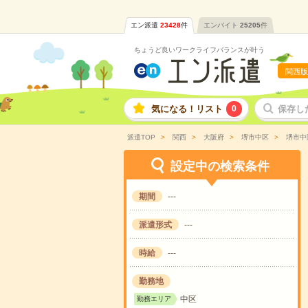
エン派遣
23428
件
エンバイト
25205
件
ちょうど良いワークライフバランスが叶う
関西版
気になる！リスト
0
保存し
派遣TOP
関西
大阪府
堺市中区
堺市中
設定中の検索条件
期間
---
派遣形式
---
時給
---
勤務地
中区
勤務エリア