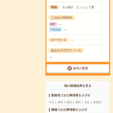
職種
その他IT・エンジニア系
こだわりINDEX
---
絶対
---
できれば
キーワード
---
あなたのプロフィール
---
条件の変更
他の検索結果を見る
勤務地でお仕事情報をさがす
中区
東区
西区
南区
北区
美原区
職種でお仕事情報をさがす