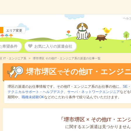
ヘル
エリア変更
た希望条件
お気に入りの派遣会社
区 IT・エンジニア系
堺市堺区 その他IT・エンジニア系の派遣の仕事一覧
堺市堺区
その他IT・エンジ
で
堺区の派遣のお仕事情報です。その他IT・エンジニア系のお仕事の他に、
SE
テクニカルサポート・ヘルプデスク
、
サーバ・ネットワークエンジニア
などを
期間や、
職種未経験OK
などのこだわり条件で絞り込んでいただけます。
「
堺市堺区
×
その他IT・エン
に関するエン派遣は見つかりません