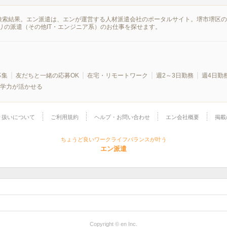
報の検索結果。エン派遣は、エンが運営する人材派遣会社のポータルサイト。堺市堺区
リの派遣（その他IT・エンジニア系）のお仕事を探せます。
募集
友だちと一緒の応募OK
在宅・リモートワーク
週2～3日勤務
週4日勤
学力が活かせる
り扱いについて
ご利用規約
ヘルプ・お問い合わせ
エン会社概要
掲載
ちょうど良いワークライフバランスが叶う
エン派遣
Copyright © en Inc.