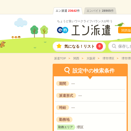
エン派遣
23642
件
エンバイト
28905
件
ちょうど良いワークライフバランスが叶う
関西版
気になる！リスト
0
保存し
派遣TOP
関西
大阪府
堺市堺区
堺市堺
設定中の検索条件
期間
---
派遣形式
---
時給
---
勤務地
堺区
勤務エリア