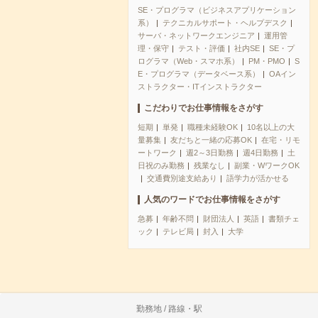
SE・プログラマ（ビジネスアプリケーション
系）
テクニカルサポート・ヘルプデスク
サーバ・ネットワークエンジニア
運用管
理・保守
テスト・評価
社内SE
SE・プ
ログラマ（Web・スマホ系）
PM・PMO
S
E・プログラマ（データベース系）
OAイン
ストラクター・ITインストラクター
こだわりでお仕事情報をさがす
短期
単発
職種未経験OK
10名以上の大
量募集
友だちと一緒の応募OK
在宅・リモ
ートワーク
週2～3日勤務
週4日勤務
土
日祝のみ勤務
残業なし
副業・WワークOK
交通費別途支給あり
語学力が活かせる
人気のワードでお仕事情報をさがす
急募
年齢不問
財団法人
英語
書類チェ
ック
テレビ局
封入
大学
勤務地 / 路線・駅