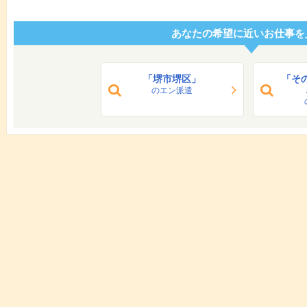
あなたの希望に近いお仕事を
「堺市堺区」
「そ
のエン派遣