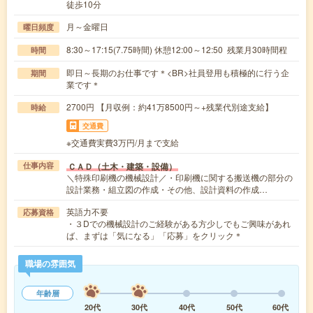
徒歩10分
月～金曜日
曜日頻度
8:30～17:15(7.75時間) 休憩12:00～12:50 残業月30時間程
時間
即日～長期のお仕事です＊<BR>社員登用も積極的に行う企
期間
業です＊
2700円 【月収例：約41万8500円～+残業代別途支給】
時給
交通費
※交通費実費3万円/月まで支給
ＣＡＤ（土木・建築・設備）
仕事内容
＼特殊印刷機の機械設計／・印刷機に関する搬送機の部分の
設計業務・組立図の作成・その他、設計資料の作成…
英語力不要
応募資格
・３Dでの機械設計のご経験がある方少しでもご興味があれ
ば、まずは「気になる」「応募」をクリック＊
職場の雰囲気
年齢層
20代
30代
40代
50代
60代