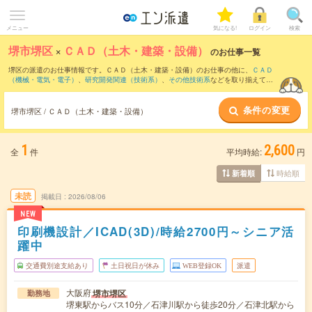
メニュー
気になる!
ログイン
検索
堺市堺区
×
ＣＡＤ（土木・建築・設備）
のお仕事一覧
堺区の派遣のお仕事情報です。ＣＡＤ（土木・建築・設備）のお仕事の他に、
ＣＡＤ
（機械・電気・電子）
、
研究開発関連（技術系）
、
その他技術系
などを取り揃えてい
ます。さらに、
短期
・
単発
などの期間や、
職種未経験OK
などのこだわり条件で絞り込
んでいただけます。職種辞典：
ＣＡＤ（土木・建築・設備）のお仕事とは？とは？
条件の変更
堺市堺区 / ＣＡＤ（土木・建築・設備）
1
2,600
全
件
平均時給:
円
時給順
新着順
未読
掲載日
2026/08/06
NEW
印刷機設計／ICAD(3D)/時給2700円～シニア活
躍中
交通費別途支給あり
土日祝日が休み
WEB登録OK
派遣
大阪府
堺市堺区
勤務地
堺東駅からバス10分／石津川駅から徒歩20分／石津北駅から