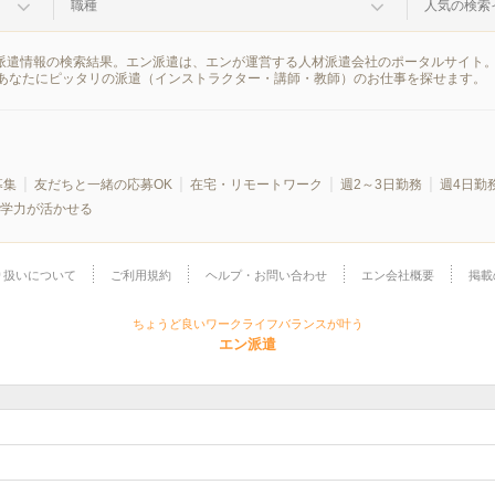
職種
人気の検索
の派遣情報の検索結果。エン派遣は、エンが運営する人材派遣会社のポータルサイト
あなたにピッタリの派遣（インストラクター・講師・教師）のお仕事を探せます。
募集
友だちと一緒の応募OK
在宅・リモートワーク
週2～3日勤務
週4日勤
学力が活かせる
り扱いについて
ご利用規約
ヘルプ・お問い合わせ
エン会社概要
掲載
ちょうど良いワークライフバランスが叶う
エン派遣