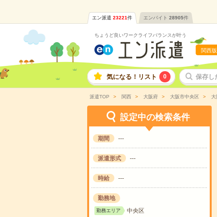
エン派遣
23221
件
エンバイト
28905
件
ちょうど良いワークライフバランスが叶う
関西版
気になる！リスト
0
保存し
派遣TOP
関西
大阪府
大阪市中央区
大
設定中の検索条件
期間
---
派遣形式
---
時給
---
勤務地
中央区
勤務エリア