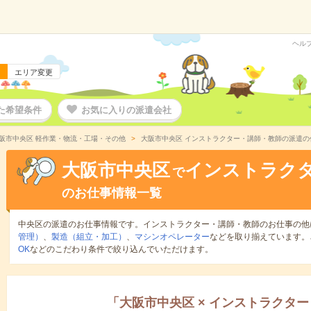
ヘル
エリア変更
た希望条件
お気に入りの派遣会社
阪市中央区 軽作業・物流・工場・その他
大阪市中央区 インストラクター・講師・教師の派遣の
大阪市中央区
インストラク
で
のお仕事情報一覧
中央区の派遣のお仕事情報です。インストラクター・講師・教師のお仕事の他
管理）
、
製造（組立・加工）
、
マシンオペレーター
などを取り揃えています。
OK
などのこだわり条件で絞り込んでいただけます。
「
大阪市中央区
×
インストラクター