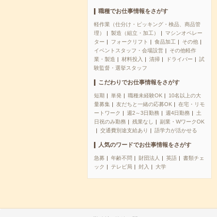
職種でお仕事情報をさがす
軽作業（仕分け・ピッキング・検品、商品管
理）
製造（組立・加工）
マシンオペレー
ター
フォークリフト
食品加工
その他
イベントスタッフ・会場設営
その他軽作
業・製造
材料投入
清掃
ドライバー
試
験監督・選挙スタッフ
こだわりでお仕事情報をさがす
短期
単発
職種未経験OK
10名以上の大
量募集
友だちと一緒の応募OK
在宅・リモ
ートワーク
週2～3日勤務
週4日勤務
土
日祝のみ勤務
残業なし
副業・WワークOK
交通費別途支給あり
語学力が活かせる
人気のワードでお仕事情報をさがす
急募
年齢不問
財団法人
英語
書類チェ
ック
テレビ局
封入
大学