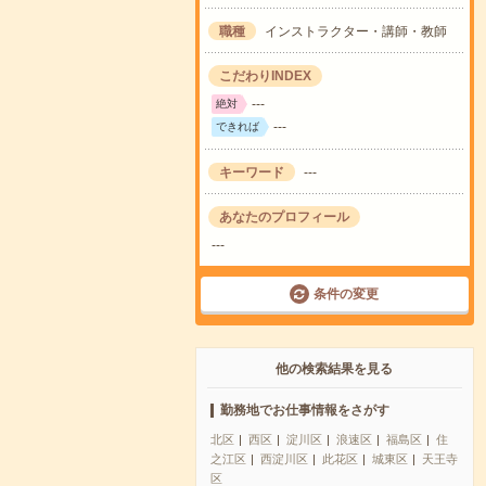
職種
インストラクター・講師・教師
こだわりINDEX
---
絶対
---
できれば
キーワード
---
あなたのプロフィール
---
条件の変更
他の検索結果を見る
勤務地でお仕事情報をさがす
北区
西区
淀川区
浪速区
福島区
住
之江区
西淀川区
此花区
城東区
天王寺
区