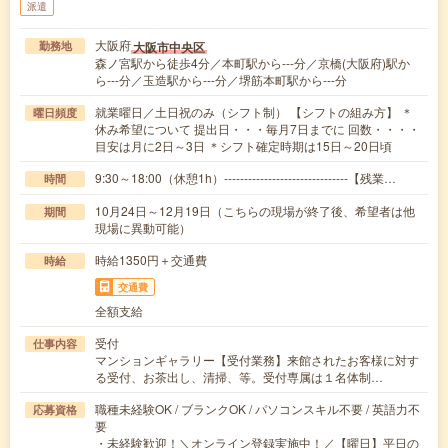
派遣
大阪府
大阪市中央区
勤務地
森ノ宮駅から徒歩4分／本町駅から---分／京橋(大阪府)駅か
ら---分／玉造駅から---分／堺筋本町駅から---分
就業曜日／土日祝のみ（シフト制） 【シフトの組み方】 ＊
曜日頻度
休み希望について 提出日・・・毎月7日までに 回数・・・・
目安は月に2日～3日 ＊シフト確定時期は15日～20日頃
9:30～18:00（休憩1h）-------------------------------【残業…
時間
10月24日～12月19日（こちらの現場が終了後、希望者は他
期間
現場に異動可能）
時給1350円＋交通費
時給
交通費
全額支給
受付
仕事内容
マンションギャラリー【受付業務】来館されたお客様に対す
る受付、お茶出し、清掃、等。受付専属は１名体制…
職種未経験OK / ブランクOK / パソコンスキル不要 / 英語力不
応募資格
要
・未経験歓迎！＼オンライン登録実施中！／【曜日】平日の