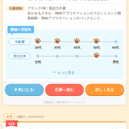
ブランクOK / 英語力不要
応募資格
生かせるスキル・Webアプリケーションのフロントエンド開
発経験・Webアプリケーションのバックエンド…
職場の雰囲気
年齢層
20代
30代
40代
50代
60代
男女比率
女性
男性
もっと見る
気になる!
応募へ進む
詳しく見る
派遣会社
株式会社テクノウェイブ
未読
掲載日
2026/08/04
NEW