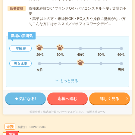
職種未経験OK / ブランクOK / パソコンスキル不要 / 英語力不
応募資格
要
・高卒以上の方・未経験OK・PC入力や操作に抵抗がない方
＼こんな方にはオススメ／✅オフィスワークデビ…
職場の雰囲気
年齢層
20代
30代
40代
50代
60代
男女比率
女性
男性
もっと見る
気になる!
応募へ進む
詳しく見る
派遣会社
株式会社日本パーソナルビジネス 大阪本社コール
未読
掲載日
2026/08/04
NEW