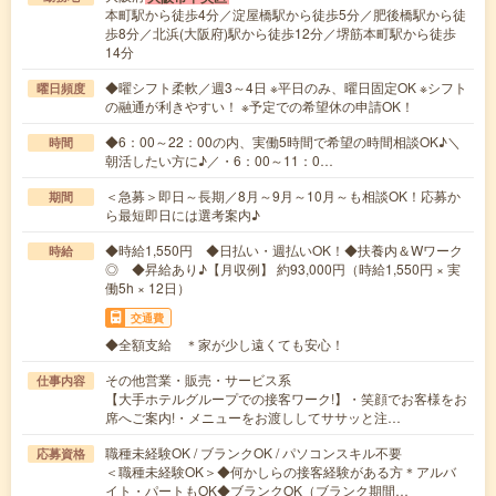
本町駅から徒歩4分／淀屋橋駅から徒歩5分／肥後橋駅から徒
歩8分／北浜(大阪府)駅から徒歩12分／堺筋本町駅から徒歩
14分
◆曜シフト柔軟／週3～4日 ※平日のみ、曜日固定OK ※シフト
曜日頻度
の融通が利きやすい！ ※予定での希望休の申請OK！
◆6：00～22：00の内、実働5時間で希望の時間相談OK♪＼
時間
朝活したい方に♪／・6：00～11：0…
＜急募＞即日～長期／8月～9月～10月～も相談OK！応募か
期間
ら最短即日には選考案内♪
◆時給1,550円 ◆日払い・週払いOK！◆扶養内＆Wワーク
時給
◎ ◆昇給あり♪【月収例】 約93,000円（時給1,550円 × 実
働5h × 12日）
交通費
◆全額支給 ＊家が少し遠くても安心！
その他営業・販売・サービス系
仕事内容
【大手ホテルグループでの接客ワーク!】・笑顔でお客様をお
席へご案内!・メニューをお渡ししてササッと注…
職種未経験OK / ブランクOK / パソコンスキル不要
応募資格
＜職種未経験OK＞◆何かしらの接客経験がある方＊アルバ
イト・パートもOK◆ブランクOK（ブランク期間…