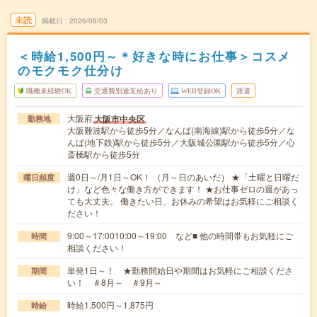
未読
掲載日
2026/08/03
＜時給1,500円～＊好きな時にお仕事＞コスメ
のモクモク仕分け
職種未経験OK
交通費別途支給あり
WEB登録OK
派遣
大阪府
大阪市中央区
勤務地
大阪難波駅から徒歩5分／なんば(南海線)駅から徒歩5分／な
んば(地下鉄)駅から徒歩5分／大阪城公園駅から徒歩5分／心
斎橋駅から徒歩5分
週0日～/月1日～OK！ （月～日のあいだ） ★「土曜と日曜だ
曜日頻度
け」など色々な働き方ができます！ ★お仕事ゼロの週があっ
ても大丈夫。 働きたい日、お休みの希望はお気軽にご相談く
ださい！
9:00～17:0010:00～19:00 など■ 他の時間帯もお気軽にご
時間
相談ください！
単発1日～！ ★勤務開始日や期間はお気軽にご相談くださ
期間
い！ ＃8月～ ＃9月～
時給1,500円～1,875円
時給