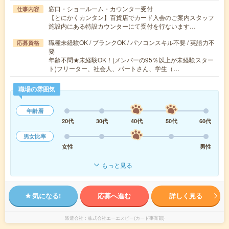
窓口・ショールーム・カウンター受付
仕事内容
【とにかくカンタン】百貨店でカード入会のご案内スタッフ
施設内にある特設カウンターにて受付を行ないます…
職種未経験OK / ブランクOK / パソコンスキル不要 / 英語力不
応募資格
要
年齢不問★未経験OK！(メンバーの95％以上が未経験スター
ト)フリーター、社会人、パートさん、学生（…
職場の雰囲気
年齢層
20代
30代
40代
50代
60代
男女比率
女性
男性
もっと見る
気になる!
応募へ進む
詳しく見る
派遣会社
株式会社エーエスピー(カード事業部)