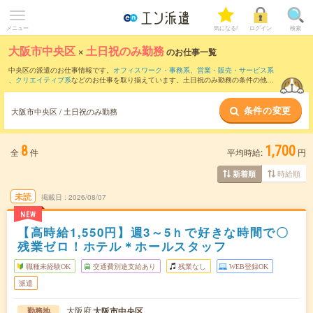
メニュー
気になる!
ログイン
検索
大阪市中央区
×
土日祝のみ勤務
のお仕事一覧
中央区の派遣のお仕事情報です。
オフィスワーク・事務系
、
営業・販売・サービス系
、
クリエイティブ系
などのお仕事を取り揃えています。土日祝のみ勤務の条件の他
に、
交通費別途支給あり
、
職種未経験OK
、
友だちと一緒の応募OK
などのこだわり条
件も取り揃えています。
条件の変更
大阪市中央区 / 土日祝のみ勤務
8
1,700
全
件
平均時給:
円
時給順
新着順
未読
掲載日
2026/08/07
NEW
【高時給1,550円】週3～5ｈで好きな時間で〇
残業ゼロ！ホテル＊ホールスタッフ
職種未経験OK
交通費別途支給あり
残業なし
WEB登録OK
派遣
大阪府
大阪市中央区
勤務地