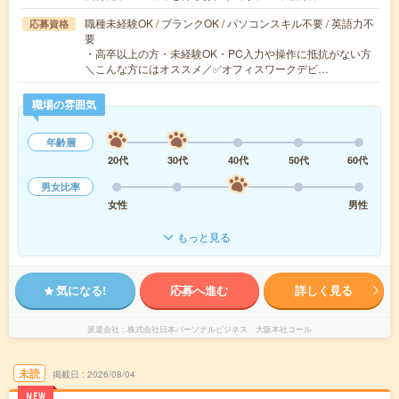
職種未経験OK / ブランクOK / パソコンスキル不要 / 英語力不
応募資格
要
・高卒以上の方・未経験OK・PC入力や操作に抵抗がない方
＼こんな方にはオススメ／✅オフィスワークデビ…
職場の雰囲気
年齢層
20代
30代
40代
50代
60代
男女比率
女性
男性
もっと見る
気になる!
応募へ進む
詳しく見る
派遣会社
株式会社日本パーソナルビジネス 大阪本社コール
未読
掲載日
2026/08/04
NEW