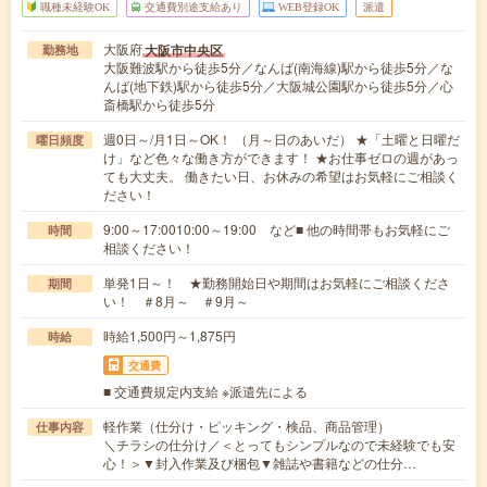
職種未経験OK
交通費別途支給あり
WEB登録OK
派遣
大阪府
大阪市中央区
勤務地
大阪難波駅から徒歩5分／なんば(南海線)駅から徒歩5分／な
んば(地下鉄)駅から徒歩5分／大阪城公園駅から徒歩5分／心
斎橋駅から徒歩5分
週0日～/月1日～OK！ （月～日のあいだ） ★「土曜と日曜だ
曜日頻度
け」など色々な働き方ができます！ ★お仕事ゼロの週があっ
ても大丈夫。 働きたい日、お休みの希望はお気軽にご相談く
ださい！
9:00～17:0010:00～19:00 など■ 他の時間帯もお気軽にご
時間
相談ください！
単発1日～！ ★勤務開始日や期間はお気軽にご相談くださ
期間
い！ ＃8月～ ＃9月～
時給1,500円～1,875円
時給
交通費
■ 交通費規定内支給 ※派遣先による
軽作業（仕分け・ピッキング・検品、商品管理）
仕事内容
＼チラシの仕分け／＜とってもシンプルなので未経験でも安
心！＞▼封入作業及び梱包▼雑誌や書籍などの仕分…