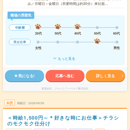
み／月曜日～金曜日（所要時間は約30分）来社面…
職場の雰囲気
年齢層
20代
30代
40代
50代
60代
男女比率
女性
男性
もっと見る
気になる!
応募へ進む
詳しく見る
派遣会社
ジャパンフィールド株式会社
未読
掲載日
2026/06/26
＜時給1,500円～＊好きな時にお仕事＞チラシ
のモクモク仕分け