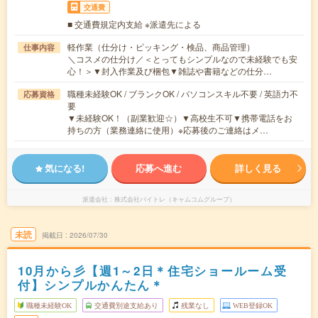
交通費
■ 交通費規定内支給 ※派遣先による
軽作業（仕分け・ピッキング・検品、商品管理）
仕事内容
＼コスメの仕分け／＜とってもシンプルなので未経験でも安
心！＞▼封入作業及び梱包▼雑誌や書籍などの仕分…
職種未経験OK / ブランクOK / パソコンスキル不要 / 英語力不
応募資格
要
▼未経験OK！（副業歓迎☆）▼高校生不可▼携帯電話をお
持ちの方（業務連絡に使用）※応募後のご連絡はメ…
気になる!
応募へ進む
詳しく見る
派遣会社
株式会社バイトレ（キャムコムグループ）
未読
掲載日
2026/07/30
10月から彡【週1～2日＊住宅ショールーム受
付】シンプルかんたん＊
職種未経験OK
交通費別途支給あり
残業なし
WEB登録OK