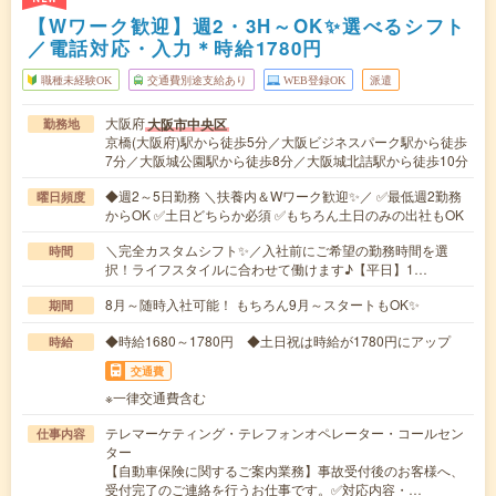
【Wワーク歓迎】週2・3H～OK✨選べるシフト
／電話対応・入力＊時給1780円
職種未経験OK
交通費別途支給あり
WEB登録OK
派遣
大阪府
大阪市中央区
勤務地
京橋(大阪府)駅から徒歩5分／大阪ビジネスパーク駅から徒歩
7分／大阪城公園駅から徒歩8分／大阪城北詰駅から徒歩10分
◆週2～5日勤務 ＼扶養内＆Wワーク歓迎✨／ ✅最低週2勤務
曜日頻度
からOK ✅土日どちらか必須 ✅もちろん土日のみの出社もOK
＼完全カスタムシフト✨／入社前にご希望の勤務時間を選
時間
択！ライフスタイルに合わせて働けます♪【平日】1…
8月～随時入社可能！ もちろん9月～スタートもOK✨
期間
◆時給1680～1780円 ◆土日祝は時給が1780円にアップ
時給
交通費
※一律交通費含む
テレマーケティング・テレフォンオペレーター・コールセン
仕事内容
ター
【自動車保険に関するご案内業務】事故受付後のお客様へ、
受付完了のご連絡を行うお仕事です。✅対応内容・…