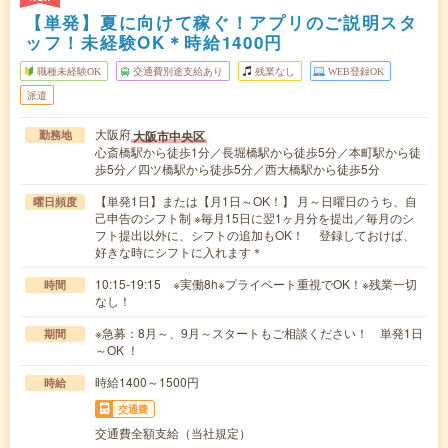
【単発】夏に向けて稼ぐ！アプリのご説明スタ
ッフ！未経験OK＊時給1400円
職種未経験OK
交通費別途支給あり
残業なし
WEB登録OK
派遣
大阪府
大阪市中央区
勤務地
心斎橋駅から徒歩1分／長堀橋駅から徒歩5分／本町駅から徒
歩5分／四ツ橋駅から徒歩5分／西大橋駅から徒歩5分
【単発1日】または【月1日～OK！】 月～日曜日のうち、自
曜日頻度
己申告のシフト制 ※毎月15日に翌1ヶ月分を提出／毎月のシ
フト提出以外に、シフトの追加もOK！ 登録しておけば、
好きな時にシフトに入れます＊
10:15-19:15 ※実働8h※プライベート重視でOK！※残業一切
時間
なし！
※急募：8月～、9月～スタートもご相談ください！ 単発1日
期間
～OK ！
時給1400～1500円
時給
交通費
交通費全額支給（当社規定）