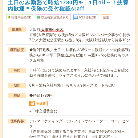
土日のみ勤務で時給1780円✨｜1日4H～！扶養
内歓迎＊保険の受付確認staff
職種未経験OK
交通費別途支給あり
WEB登録OK
派遣
大阪府
大阪市中央区
勤務地
京橋(大阪府)駅から徒歩5分／大阪ビジネスパーク駅から徒歩
7分／大阪城公園駅から徒歩8分／大阪城北詰駅から徒歩10分
◆週2日勤務／土日 ＼扶養内＆Wワーク歓迎✨／ ✅最低週2勤
曜日頻度
務からOK ✅平日勤務追加も歓迎！ →週3～5の勤務にもカス
タム可能
＼時間は自分で決められます✨／入社前に下記からご希望の
時間
勤務時間を選択！ライフスタイルに合わせて働けま…
8月～随時入社可能！ もちろん9月～スタートもOK✨
期間
◆時給1780円
時給
交通費
※一律交通費含む
テレマーケティング・テレフォンオペレーター・コールセン
仕事内容
ター
【自動車保険に関するご案内業務】事故受付後のお客様へ、
受付完了のご連絡を行うお仕事です。✅対応内容・…