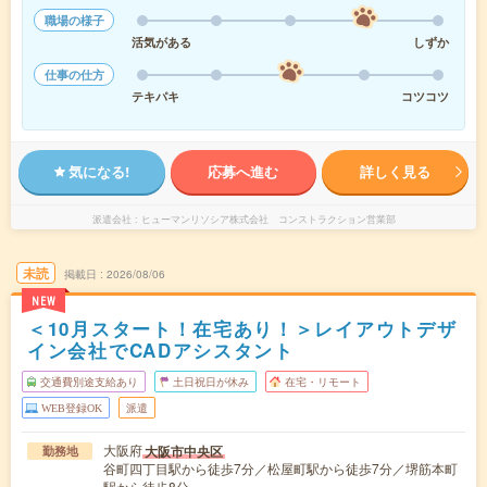
職場の様子
活気がある
しずか
仕事の仕方
テキパキ
コツコツ
気になる!
応募へ進む
詳しく見る
派遣会社
ヒューマンリソシア株式会社 コンストラクション営業部
未読
掲載日
2026/08/06
NEW
＜10月スタート！在宅あり！＞レイアウトデザ
イン会社でCADアシスタント
交通費別途支給あり
土日祝日が休み
在宅・リモート
WEB登録OK
派遣
大阪府
大阪市中央区
勤務地
谷町四丁目駅から徒歩7分／松屋町駅から徒歩7分／堺筋本町
駅から徒歩8分