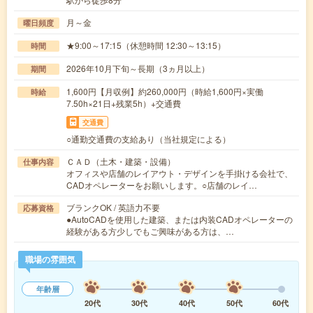
月～金
曜日頻度
★9:00～17:15（休憩時間 12:30～13:15）
時間
2026年10月下旬～長期（3ヵ月以上）
期間
1,600円【月収例】約260,000円（時給1,600円×実働
時給
7.50h×21日+残業5h）+交通費
交通費
○通勤交通費の支給あり（当社規定による）
ＣＡＤ（土木・建築・設備）
仕事内容
オフィスや店舗のレイアウト・デザインを手掛ける会社で、
CADオペレーターをお願いします。○店舗のレイ…
ブランクOK / 英語力不要
応募資格
●AutoCADを使用した建築、または内装CADオペレーターの
経験がある方少しでもご興味がある方は、…
職場の雰囲気
年齢層
20代
30代
40代
50代
60代