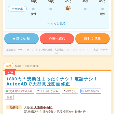
20代
30代
40代
50代
60代
男女比率
女性
男性
もっと見る
気になる!
応募へ進む
詳しく見る
派遣会社
パーソルテンプスタッフ株式会社 大阪建設エンジニアリングオフィス（大阪CADチー
ム）
未読
掲載日
2026/08/06
NEW
1800円＊残業はまったくナシ！電話ナシ！
AutocADで大型意匠図面修正
交通費別途支給あり
土日祝日が休み
残業なし
WEB登録OK
派遣
大阪府
大阪市中央区
勤務地
淀屋橋駅から徒歩2分／肥後橋駅から徒歩4分