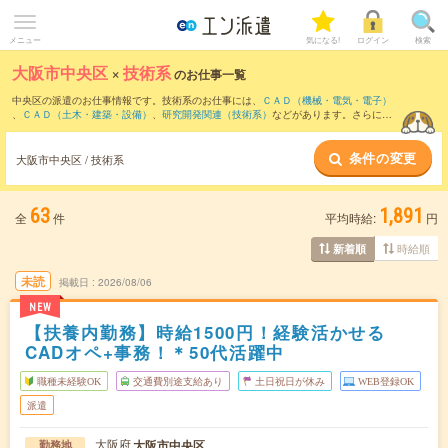
メニュー
気になる!
ログイン
検索
大阪市中央区
×
技術系
のお仕事一覧
中央区の派遣のお仕事情報です。技術系のお仕事には、
ＣＡＤ（機械・電気・電子）
、
ＣＡＤ（土木・建築・設備）
、
研究開発関連（技術系）
などがあります。さらに、
短期
・
単発
などの期間や、
職種未経験OK
などのこだわり条件で絞り込んでいただけま
す。
条件の変更
大阪市中央区 / 技術系
63
1,891
全
件
平均時給:
円
時給順
新着順
未読
掲載日
2026/08/06
NEW
【扶養内勤務】時給1500円！経験活かせる
CADオペ+事務！＊50代活躍中
職種未経験OK
交通費別途支給あり
土日祝日が休み
WEB登録OK
派遣
大阪府
大阪市中央区
勤務地