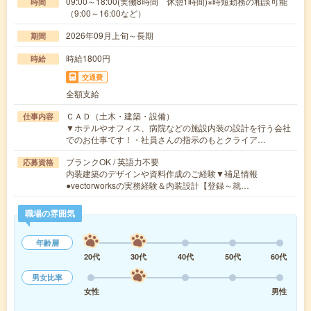
09:00～18:00(実働8時間 休憩1時間)※時短勤務の相談可能
時間
（9:00～16:00など）
2026年09月上旬～長期
期間
時給1800円
時給
交通費
全額支給
ＣＡＤ（土木・建築・設備）
仕事内容
▼ホテルやオフィス、病院などの施設内装の設計を行う会社
でのお仕事です！・社員さんの指示のもとクライア…
ブランクOK / 英語力不要
応募資格
内装建築のデザインや資料作成のご経験▼補足情報
●vectorworksの実務経験＆内装設計【登録～就…
職場の雰囲気
年齢層
20代
30代
40代
50代
60代
男女比率
女性
男性