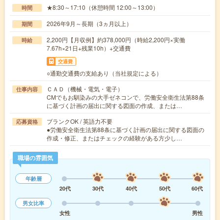
★8:30～17:10（休憩時間 12:00～13:00）
時間
2026年9月～長期（3ヵ月以上）
期間
2,200円【月収例】約378,000円（時給2,200円×実働
時給
7.67h×21日+残業10h）+交通費
交通費
○通勤交通費の支給あり（当社規定による）
ＣＡＤ（機械・電気・電子）
仕事内容
CMでもお馴染みの大手ゼネコンで、労働安全衛生法第88条
に基づく計画の届出に関する図面の作成、または…
ブランクOK / 英語力不要
応募資格
●労働安全衛生法第88条に基づく計画の届出に関する図面の
作成・修正、またはチェックの経験がある方少し…
職場の雰囲気
年齢層
20代
30代
40代
50代
60代
男女比率
女性
男性