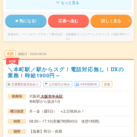
もっと見る
気になる!
応募へ進む
詳しく見る
派遣会社
パーソルテンプスタッフ株式会社 大阪建設エンジニアリングオフィス（大阪CADチー
ム）
未読
掲載日
2026/08/06
NEW
＼本町駅／駅からスグ！電話対応無し！DXの
業務！時給1900円～
交通費別途支給あり
土日祝日が休み
WEB登録OK
派遣
大阪府
大阪市中央区
勤務地
本町駅から徒歩1分
月～金（週5日） ※土日祝休み！
曜日頻度
08:30～17:10(実働7時間40分 休憩1時間)
時間
【急募】即日～長期
期間