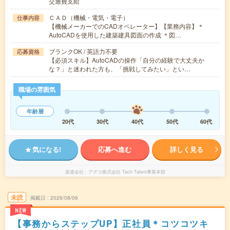
交通費支給
ＣＡＤ（機械・電気・電子）
仕事内容
【機械メーカーでのCADオペレーター】【業務内容】＊
AutoCADを使用した建築建具図面の作成 ＊図…
ブランクOK / 英語力不要
応募資格
【必須スキル】AutoCADの操作「自分の経験で大丈夫か
な？」と迷われた方も、「挑戦してみたい」とい…
職場の雰囲気
年齢層
20代
30代
40代
50代
60代
気になる!
応募へ進む
詳しく見る
派遣会社
アデコ株式会社 Tech Talent事業本部
未読
掲載日
2026/08/06
NEW
【事務からステップUP】正社員＊コツコツキ