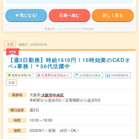
気になる!
応募へ進む
詳しく見る
派遣会社
ヒューマンリソシア株式会社
未読
掲載日
2026/08/06
NEW
【週3日勤務】時給1610円！10時始業のCADオ
ペ+事務！＊50代活躍中
職種未経験OK
交通費別途支給あり
土日祝日が休み
WEB登録OK
派遣
大阪府
大阪市中央区
勤務地
本町駅から徒歩3分／淀屋橋駅から徒歩5分
週3日
曜日頻度
10:00～18:00
時間
2026/9/1～長期 ※9月～OK！
期間