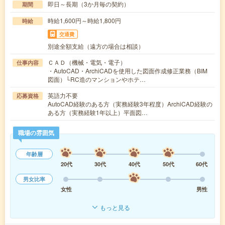
即日～長期（3か月毎の契約）
期間
時給1,600円～時給1,800円
時給
交通費
別途全額支給（遠方の場合は相談）
ＣＡＤ（機械・電気・電子）
仕事内容
・AutoCAD・ArchiCADを使用した図面作成修正業務（BIM
図面）└RC造のマンションやホテ…
英語力不要
応募資格
AutoCAD経験のある方（実務経験3年程度）ArchiCAD経験の
ある方（実務経験1年以上）平面図…
職場の雰囲気
年齢層
20代
30代
40代
50代
60代
男女比率
女性
男性
もっと見る