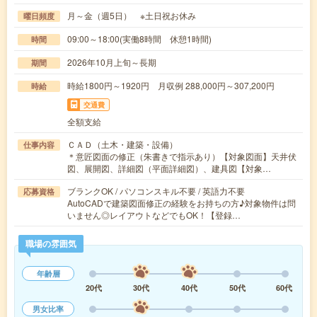
月～金（週5日） ※土日祝お休み
曜日頻度
09:00～18:00(実働8時間 休憩1時間)
時間
2026年10月上旬～長期
期間
時給1800円～1920円 月収例 288,000円～307,200円
時給
交通費
全額支給
ＣＡＤ（土木・建築・設備）
仕事内容
＊意匠図面の修正（朱書きで指示あり）【対象図面】天井伏
図、展開図、詳細図（平面詳細図）、建具図【対象…
ブランクOK / パソコンスキル不要 / 英語力不要
応募資格
AutoCADで建築図面修正の経験をお持ちの方♪対象物件は問
いません◎レイアウトなどでもOK！【登録…
職場の雰囲気
年齢層
20代
30代
40代
50代
60代
男女比率