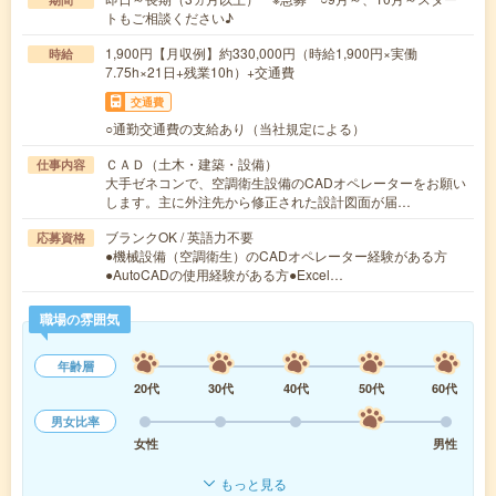
トもご相談ください♪
1,900円【月収例】約330,000円（時給1,900円×実働
時給
7.75h×21日+残業10h）+交通費
交通費
○通勤交通費の支給あり（当社規定による）
ＣＡＤ（土木・建築・設備）
仕事内容
大手ゼネコンで、空調衛生設備のCADオペレーターをお願い
します。主に外注先から修正された設計図面が届…
ブランクOK / 英語力不要
応募資格
●機械設備（空調衛生）のCADオペレーター経験がある方
●AutoCADの使用経験がある方●Excel…
職場の雰囲気
年齢層
20代
30代
40代
50代
60代
男女比率
女性
男性
もっと見る