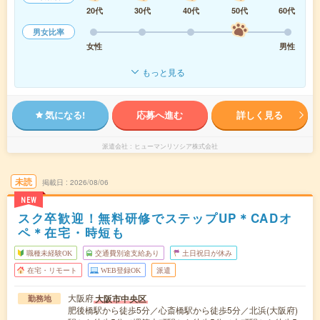
20代
30代
40代
50代
60代
男女比率
女性
男性
もっと見る
気になる!
応募へ進む
詳しく見る
派遣会社
ヒューマンリソシア株式会社
未読
掲載日
2026/08/06
NEW
スク卒歓迎！無料研修でステップUP＊CADオ
ペ＊在宅・時短も
職種未経験OK
交通費別途支給あり
土日祝日が休み
在宅・リモート
WEB登録OK
派遣
大阪府
大阪市中央区
勤務地
肥後橋駅から徒歩5分／心斎橋駅から徒歩5分／北浜(大阪府)