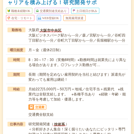
ャリアを積み上げる！研究開発サポ
職種未経験OK
交通費別途支給あり
土日祝日が休み
在宅・リモート
WEB登録OK
無期雇用派遣
大阪府
大阪市中央区
勤務地
大阪ビジネスパーク駅から---分／森ノ宮駅から---分／谷町四
丁目駅から---分／谷町六丁目駅から---分／長堀橋駅から---分
月～金（週休2日制）
曜日頻度
8：30～17：30（実働8時間）※勤務時間は就業先により異な
時間
る場合があります。◎フレックス勤務が可…
長期（期間を定めない雇用契約を当社と結びます）派遣先が
期間
変わっても雇用は継続！
月給22万5,000円～50万円＋地域／住宅手当＋残業代 ※残
時給
業代は全額支給します。 ※各種手当あり ※経験・年齢・能
力等を考慮して加給・優遇します。
交通費
交通費全額支給
研究開発関連（
）
技術系
仕事内容
＜分析好きさん集合！深く掘りたいあなたにピッタリ＞専門
知識は入社後に習得可能！アシスタント業務から始…