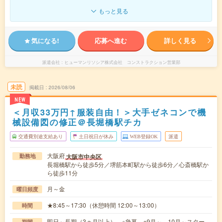
もっと見る
気になる!
応募へ進む
詳しく見る
派遣会社
ヒューマンリソシア株式会社 コンストラクション営業部
未読
掲載日
2026/08/06
NEW
＜月収33万円↑服装自由！＞大手ゼネコンで機
械設備図の修正＠長堀橋駅チカ
交通費別途支給あり
土日祝日が休み
WEB登録OK
派遣
大阪府
大阪市中央区
勤務地
長堀橋駅から徒歩5分／堺筋本町駅から徒歩6分／心斎橋駅か
ら徒歩11分
月～金
曜日頻度
★8:45～17:30（休憩時間 12:00～13:00）
時間
即日～長期（3ヵ月以上） ※急募 ○9月～、10月～スター
期間