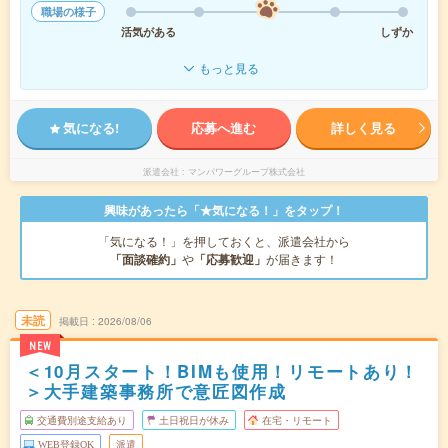
職場の様子
活気がある
しずか
もっと見る
気になる!
応募へ進む
詳しく見る
派遣会社
マンパワーグループ株式会社
興味があったら「★気になる！」をタップ！
「気になる！」を押しておくと、派遣会社から
「面談確約」
や
「応募歓迎」
が届きます！
未読
掲載日
2026/08/06
NEW
＜10月スタート！BIMも使用！リモートあり！
＞大手建築事務所で意匠図作成
交通費別途支給あり
土日祝日が休み
在宅・リモート
WEB登録OK
派遣