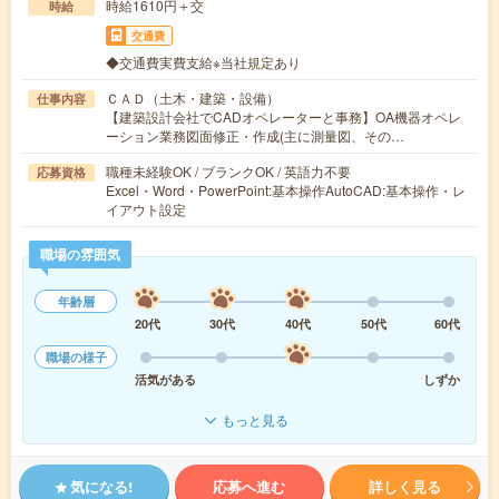
時給1610円＋交
時給
交通費
◆交通費実費支給※当社規定あり
ＣＡＤ（土木・建築・設備）
仕事内容
【建築設計会社でCADオペレーターと事務】OA機器オペレ
ーション業務図面修正・作成(主に測量図、その…
職種未経験OK / ブランクOK / 英語力不要
応募資格
Excel・Word・PowerPoint:基本操作AutoCAD:基本操作・レ
イアウト設定
職場の雰囲気
年齢層
20代
30代
40代
50代
60代
職場の様子
活気がある
しずか
もっと見る
気になる!
応募へ進む
詳しく見る