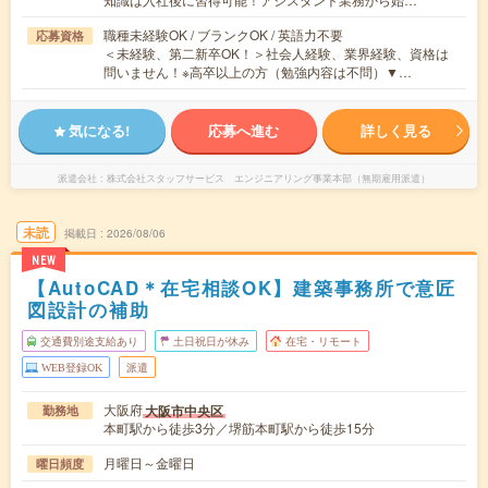
職種未経験OK / ブランクOK / 英語力不要
応募資格
＜未経験、第二新卒OK！＞社会人経験、業界経験、資格は
問いません！※高卒以上の方（勉強内容は不問）▼…
気になる!
応募へ進む
詳しく見る
派遣会社
株式会社スタッフサービス エンジニアリング事業本部（無期雇用派遣）
未読
掲載日
2026/08/06
NEW
【AutoCAD＊在宅相談OK】建築事務所で意匠
図設計の補助
交通費別途支給あり
土日祝日が休み
在宅・リモート
WEB登録OK
派遣
大阪府
大阪市中央区
勤務地
本町駅から徒歩3分／堺筋本町駅から徒歩15分
月曜日～金曜日
曜日頻度