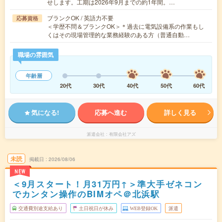
せします。工期は2026年9月までの約1年間。…
ブランクOK / 英語力不要
応募資格
＜学歴不問＆ブランクOK＞＊過去に電気設備系の作業もし
くはその現場管理的な業務経験のある方（普通自動…
職場の雰囲気
年齢層
20代
30代
40代
50代
60代
気になる!
応募へ進む
詳しく見る
派遣会社
有限会社アズ
未読
掲載日
2026/08/06
NEW
＜9月スタート！月31万円↑＞準大手ゼネコン
でカンタン操作のBIMオペ＠北浜駅
交通費別途支給あり
土日祝日が休み
WEB登録OK
派遣