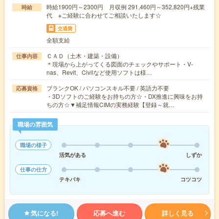
時給1900円～2300円 月収例 291,460円～352,820円+残業
時給
代 ※ご経験に合わせてご相談いたします☆
交通費
全額支給
ＣＡＤ（土木・建築・設備）
仕事内容
＊現場から上がってくる図面のチェックやサポート・V-
nas、Revit、Civilなど使用ソフトは様…
ブランクOK / パソコンスキル不要 / 英語力不要
応募資格
・3Dソフトのご経験をお持ちの方☆・DX推進に興味をお持
ちの方☆▼補足情報CIMの実務経験【登録～就…
職場の雰囲気
職場の様子
活気がある
しずか
仕事の仕方
テキパキ
コツコツ
気になる!
応募へ進む
詳しく見る