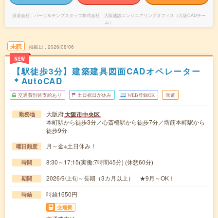
派遣会社
パーソルテンプスタッフ株式会社 大阪建設エンジニアリングオフィス（大阪CADチー
ム）
未読
掲載日
2026/08/06
NEW
【駅徒歩3分】建築建具図面CADオペレーター
＊AutoCAD
交通費別途支給あり
土日祝日が休み
WEB登録OK
派遣
大阪府
大阪市中央区
勤務地
本町駅から徒歩3分／心斎橋駅から徒歩7分／堺筋本町駅から
徒歩9分
月～金※土日休み！
曜日頻度
8:30～17:15(実働:7時間45分) (休憩60分)
時間
2026/9/上旬～長期（3カ月以上） ★9月～OK！
期間
時給1650円
時給
交通費