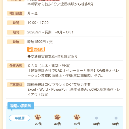
本町駅から徒歩3分／淀屋橋駅から徒歩5分
月～金
曜日頻度
10:00～17:00
時間
2026/9/1～長期 ※9月～OK！
期間
時給1500円＋交
時給
交通費
◆交通費実費支給※当社規定あり
ＣＡＤ（土木・建築・設備）
仕事内容
【建築設計会社でCADオペレーターと事務】OA機器オペレ
ーション業務図面修正・作成(主に測量図、その…
職種未経験OK / ブランクOK / 英語力不要
応募資格
Excel・Word・PowerPoint:基本操作AutoCAD:基本操作・レ
イアウト設定
職場の雰囲気
年齢層
20代
30代
40代
50代
60代