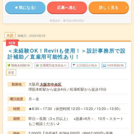
気になる!
応募へ進む
詳しく見る
派遣会社
株式会社朝日設計
未読
掲載日
2026/08/05
NEW
＜未経験OK！Revitも使用！＞設計事務所で設
計補助／直雇用可能性あり！
職種未経験OK
交通費別途支給あり
土日祝日が休み
WEB登録OK
派遣
大阪府
大阪市中央区
勤務地
堺筋本町駅から徒歩4分／松屋町駅から徒歩10分
月～金
曜日頻度
★8:30～17:30（休憩時間 12:20～13:20／13:20～13:30）
時間
即日～長期（3ヵ月以上） ※急募○9月～、10月～スタート
期間
もご相談ください♪
2,000円【月収例】約364,000円（時給2,000円×実働
時給