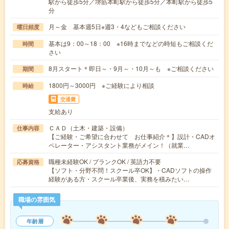
駅から徒歩5分／堺筋本町駅から徒歩5分／本町駅から徒歩5
分
月～金 基本週5日※週3・4などもご相談ください
曜日頻度
基本は9：00～18：00 ※16時までなどの時短もご相談くだ
時間
さい
8月スタート＊即日～・9月～・10月～も ※ご相談ください
期間
1800円～3000円 ※ご経験により相談
時給
交通費
支給あり
ＣＡＤ（土木・建築・設備）
仕事内容
【ご経験・ご希望に合わせて お仕事紹介＊】設計・CADオ
ペレーター・アシスタント業務がメイン！（就業…
職種未経験OK / ブランクOK / 英語力不要
応募資格
【ソフト・分野不問！スクール卒OK】・CADソフトの操作
経験がある方・スクール卒業後、実務を積みたい…
職場の雰囲気
年齢層