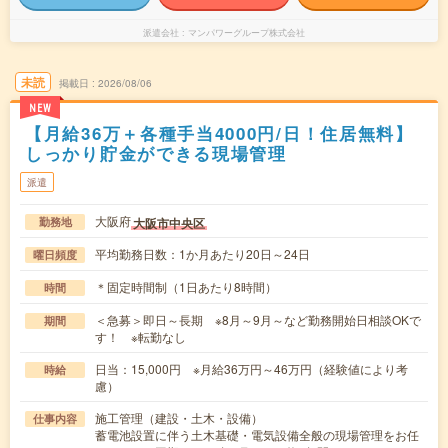
派遣会社
マンパワーグループ株式会社
未読
掲載日
2026/08/06
NEW
【月給36万＋各種手当4000円/日！住居無料】
しっかり貯金ができる現場管理
派遣
大阪府
大阪市中央区
勤務地
平均勤務日数：1か月あたり20日～24日
曜日頻度
＊固定時間制（1日あたり8時間）
時間
＜急募＞即日～長期 ※8月～9月～など勤務開始日相談OKで
期間
す！ ※転勤なし
日当：15,000円 ※月給36万円～46万円（経験値により考
時給
慮）
施工管理（建設・土木・設備）
仕事内容
蓄電池設置に伴う土木基礎・電気設備全般の現場管理をお任