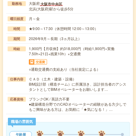
大阪府
大阪市中央区
勤務地
北浜(大阪府)駅から徒歩5分
月～金
曜日頻度
★9:00～17:30（休憩時間 12:00～13:00）
時間
2026年9月～長期（3ヵ月以上）
期間
1,900円【月収例】約318,000円（時給1,900円×実働
時給
7.50h×21日+残業10h）+交通費
交通費
○通勤交通費の支給あり（当社規定による）
ＣＡＤ（土木・建築・設備）
仕事内容
BIM設計部（構造チーム）に所属頂き、設計担当者のアシス
タントとしてBIMオペレーターをお願いします…
ブランクOK / 英語力不要
応募資格
●建築構造分野でのCADオペレーターの経験がある方少しで
もご興味がある方は、お気軽に「★気になる！」…
職場の雰囲気
年齢層