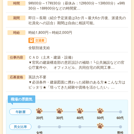
9時00分～17時30分（昼休み：12時00分～13時00分）※9時
時間
30分～18時00分などの時間変…
即日～長期（紹介予定派遣は3か月～最大6か月後、派遣先の
期間
社員化への話合）期間は自由に相談可能。
時給1,800円～時給2,000円
時給
交通費
全額別途支給
ＣＡＤ（土木・建築・設備）
仕事内容
▼官民の建築構造部の意匠設計の補助！└公共施設などの官
公庁案件や、 オフィスビル、共同住宅の民間工事…
英語力不要
応募資格
▼必須条件・建築図面に携わった経験のある方★こんな方は
ピッタリ★「培ってきた経験や資格を活かしたい」…
職場の雰囲気
年齢層
20代
30代
40代
50代
60代
男女比率
女性
男性