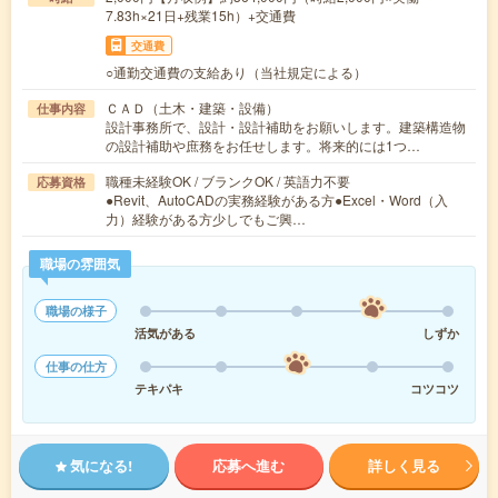
7.83h×21日+残業15h）+交通費
交通費
○通勤交通費の支給あり（当社規定による）
ＣＡＤ（土木・建築・設備）
仕事内容
設計事務所で、設計・設計補助をお願いします。建築構造物
の設計補助や庶務をお任せします。将来的には1つ…
職種未経験OK / ブランクOK / 英語力不要
応募資格
●Revit、AutoCADの実務経験がある方●Excel・Word（入
力）経験がある方少しでもご興…
職場の雰囲気
職場の様子
活気がある
しずか
仕事の仕方
テキパキ
コツコツ
気になる!
応募へ進む
詳しく見る