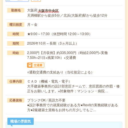
大阪府
大阪市中央区
勤務地
天満橋駅から徒歩5分／北浜(大阪府)駅から徒歩12分
月～金
曜日頻度
★9:00～17:30（休憩時間 12:00～13:00）
時間
2026年10月～長期（3ヵ月以上）
期間
2,000円【月収例】約335,000円（時給2,000円×実働
時給
7.50h×21日+残業10h）+交通費
交通費
○通勤交通費の支給あり（当社規定による）
ＣＡＤ（機械・電気・電子）
仕事内容
大手建築事務所の設計部意匠チームで、意匠図面の作図・修
正をお願いします。※対象物件：マンション・病院…
ブランクOK / 英語力不要
応募資格
●設計事務所での就業経験がある方●Revitの実務経験がある
方●2級建築士資格をお持ちの方少しでもご…
職場の雰囲気