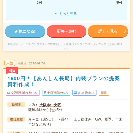
女性
男性
もっと見る
気になる!
応募へ進む
詳しく見る
派遣会社
パーソルテンプスタッフ株式会社 大阪建設エンジニアリングオフィス（大阪CADチー
ム）
未読
掲載日
2026/08/06
NEW
1800円＊【あんしん長期】内装プランの提案
資料作成！
交通費別途支給あり
土日祝日が休み
WEB登録OK
派遣
大阪府
大阪市中央区
勤務地
淀屋橋駅から徒歩5分
月～金（週5日） ※週4可 土日祝休み（GW、夏季、年末
曜日頻度
年始などあり）