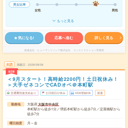
男女比率
女性
男性
もっと見る
気になる!
応募へ進む
詳しく見る
派遣会社
ヒューマンリソシア株式会社 コンストラクション営業部
未読
掲載日
2026/08/06
NEW
＜9月スタート！高時給2200円！土日祝休み！
＞大手ゼネコンでCADオペ＠本町駅
交通費別途支給あり
土日祝日が休み
WEB登録OK
派遣
大阪府
大阪市中央区
勤務地
本町駅から徒歩1分／堺筋本町駅から徒歩7分／淀屋橋駅から
徒歩7分
月～金
曜日頻度