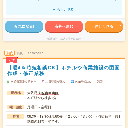
もっと見る
気になる!
応募へ進む
詳しく見る
派遣会社
株式会社朝日設計
未読
掲載日
2026/08/05
NEW
【週4＆時短相談OK】ホテルや商業施設の図面
作成・修正業務
交通費別途支給あり
土日祝日が休み
WEB登録OK
派遣
大阪府
大阪市中央区
勤務地
本町駅から徒歩1分
月曜日～金曜日
曜日頻度
09:30～18:30休憩60分（12：00～13：00）※時短勤務・週4
時間
勤務の相談可能です。