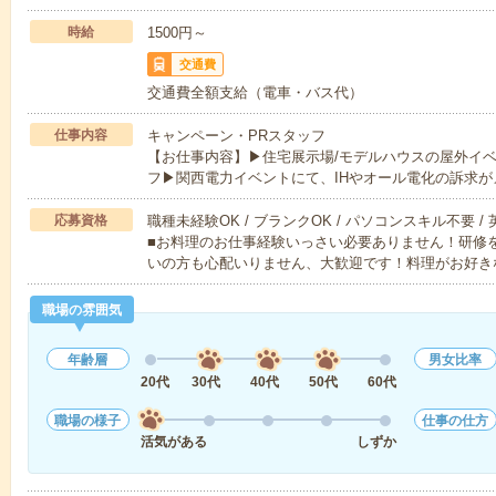
時給
1500円～
交通費
交通費全額支給（電車・バス代）
仕事内容
キャンペーン・PRスタッフ
【お仕事内容】▶住宅展示場/モデルハウスの屋外イ
フ▶関西電力イベントにて、IHやオール電化の訴求が
応募資格
職種未経験OK / ブランクOK / パソコンスキル不要 /
■お料理のお仕事経験いっさい必要ありません！研修
いの方も心配いりません、大歓迎です！料理がお好き
職場の雰囲気
年齢層
男女比率
20代
30代
40代
50代
60代
職場の様子
仕事の仕方
活気がある
しずか