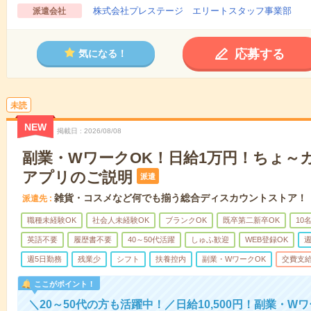
株式会社プレステージ エリートスタッフ事業部
派遣会社
応募する
気になる！
未読
NEW
掲載日
2026/08/08
副業・WワークOK！日給1万円！ちょ～
アプリのご説明
派遣
雑貨・コスメなど何でも揃う総合ディスカウントストア！
派遣先
職種未経験OK
社会人未経験OK
ブランクOK
既卒第二新卒OK
10
英語不要
履歴書不要
40～50代活躍
しゅふ歓迎
WEB登録OK
週
週5日勤務
残業少
シフト
扶養控内
副業・WワークOK
交費支
ここがポイント！
＼20～50代の方も活躍中！／日給10,500円！副業・W