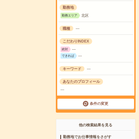
勤務地
北区
勤務エリア
職種
---
こだわりINDEX
---
絶対
---
できれば
キーワード
---
あなたのプロフィール
---
条件の変更
他の検索結果を見る
勤務地でお仕事情報をさがす