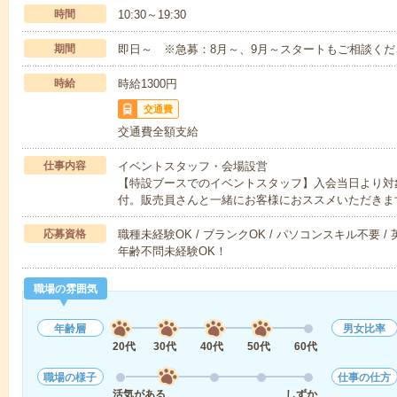
時間
10:30～19:30
期間
即日～ ※急募：8月～、9月～スタートもご相談くだ
時給
時給1300円
交通費
交通費全額支給
仕事内容
イベントスタッフ・会場設営
【特設ブースでのイベントスタッフ】入会当日より対
付。販売員さんと一緒にお客様におススメいただきま
応募資格
職種未経験OK / ブランクOK / パソコンスキル不要 /
年齢不問未経験OK！
職場の雰囲気
年齢層
男女比率
20代
30代
40代
50代
60代
職場の様子
仕事の仕方
活気がある
しずか