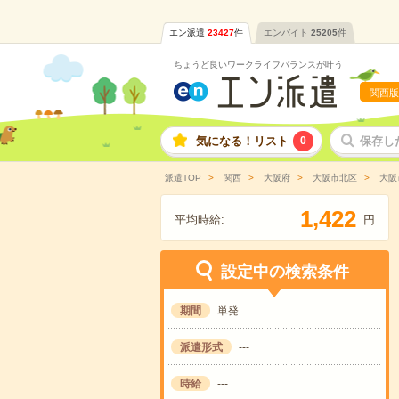
エン派遣
23427
件
エンバイト
25205
件
ちょうど良いワークライフバランスが叶う
関西版
気になる！リスト
0
保存し
派遣TOP
関西
大阪府
大阪市北区
大阪
,
1
4
2
2
平均時給:
円
設定中の検索条件
期間
単発
派遣形式
---
時給
---