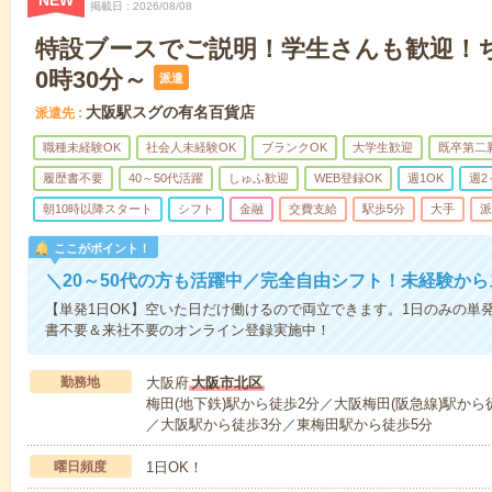
NEW
掲載日
2026/08/08
特設ブースでご説明！学生さんも歓迎！
0時30分～
派遣
大阪駅スグの有名百貨店
派遣先
職種未経験OK
社会人未経験OK
ブランクOK
大学生歓迎
既卒第二
履歴書不要
40～50代活躍
しゅふ歓迎
WEB登録OK
週1OK
週2
朝10時以降スタート
シフト
金融
交費支給
駅歩5分
大手
派
ここがポイント！
＼20～50代の方も活躍中／完全自由シフト！未経験から
【単発1日OK】空いた日だけ働けるので両立できます。1日のみの単
書不要＆来社不要のオンライン登録実施中！
勤務地
大阪府
大阪市北区
梅田(地下鉄)駅から徒歩2分／大阪梅田(阪急線)駅から
／大阪駅から徒歩3分／東梅田駅から徒歩5分
曜日頻度
1日OK！