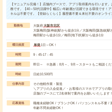
【マニュアル完備！】店舗内ブースで、アプリ取得案内を行います。
務です。【40～50代活躍中】幅広い年齢層が活躍できる環境です！
キルは不要です。【登録らくらく】履歴書不要＆来社不要のオンライ
勤務地
大阪府
大阪市北区
大阪梅田(阪神線)駅から徒歩1分／大阪梅田(阪急線)
梅田駅から徒歩1分／梅田(地下鉄)駅から徒歩1分
曜日頻度
単発
1日～OK！
時間
9：45-17：45
期間
即日～ ※急募：8月～、9月～スタートもご相談くだ
時給
日給10,500円
仕事内容
その他軽作業・製造
＼アプリの入会促進／・お客様のスマホでアプリの取
店舗のブースにて2名体制で案内をお願いいたします
応募資格
職種未経験OK / ブランクOK / パソコンスキル不要 /
年齢不問未経験OK！