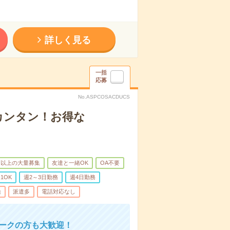
詳しく見る
一括
応募
No.ASPCOSACDUCS
カンタン！お得な
名以上の大量募集
友達と一緒OK
OA不要
1OK
週2～3日勤務
週4日勤務
給
派遣多
電話対応なし
ワークの方も大歓迎！