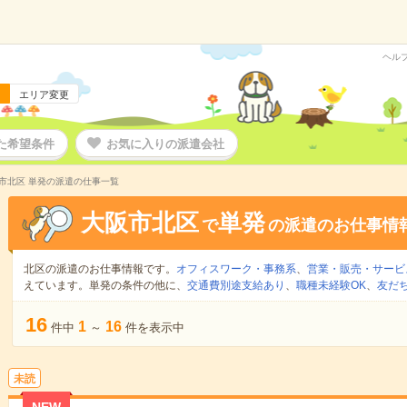
ヘル
エリア変更
た希望条件
お気に入りの派遣会社
市北区 単発の派遣の仕事一覧
大阪市北区
単発
で
の派遣のお仕事情
北区の派遣のお仕事情報です。
オフィスワーク・事務系
、
営業・販売・サービ
えています。単発の条件の他に、
交通費別途支給あり
、
職種未経験OK
、
友だ
16
1
16
件中
～
件を表示中
未読