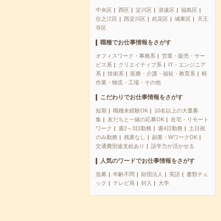
中央区
西区
淀川区
浪速区
福島区
住之江区
西淀川区
此花区
城東区
天王
寺区
職種でお仕事情報をさがす
オフィスワーク・事務系
営業・販売・サー
ビス系
クリエイティブ系
IT・エンジニア
系
技術系
医療・介護・福祉・教育系
軽
作業・物流・工場・その他
こだわりでお仕事情報をさがす
短期
職種未経験OK
10名以上の大量募
集
友だちと一緒の応募OK
在宅・リモート
ワーク
週2～3日勤務
週4日勤務
土日祝
のみ勤務
残業なし
副業・WワークOK
交通費別途支給あり
語学力が活かせる
人気のワードでお仕事情報をさがす
急募
年齢不問
財団法人
英語
書類チェ
ック
テレビ局
封入
大学