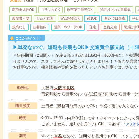
派遣先
職種未経験OK
ブランクOK
既卒第二新卒OK
10名以上の大量募集
履歴書不要
しゅふ歓迎
WEB登録OK
週1OK
週2～3日勤務
平日
残業なし
扶養控内
副業・WワークOK
住宅
交費支給
職場が禁
ここがポイント！
▶単発なので、短期も長期もOK▶交通費全額支給（上
＊研修期間（2日間～）が終えると時給は1350円→1500円に！＊交
りませんので、スタッフさんに負担はかけさせません！＊販売や営業
お仕事なので、機器販売や契約を取ったりとい
＊兵庫方面にお住まい
勤務地
大阪府
大阪市北区
南森町駅から徒歩3分／なんば(地下鉄)駅から徒歩---分
曜日頻度
土日祝（勤務可能日のみでOK）※必ず週1で入らな
時間
9:30～17:30（内1h休憩）です！※イベントによ
ございません。週1でも月1でもOK！※必ず…
つづき
期間
すべて
単発
なので、短期でも長期でもOK！スタッフ