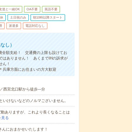
友達と一緒OK
OA不要
英語不要
休
土日祝のみ
朝10時以降スタート
煙
派遣多
電話対応なし
限なし）
通費全額支給！ 交通費の上限も設けてお
ではありません！ あくまでIHの訴求が
うお仕事ではございません！
の方大歓迎
／西宮北口駅から徒歩---分
いといけないなどのノルマございません。
って変動ありますが、これより長くなることは
を見る
さんにおまかせいたします！