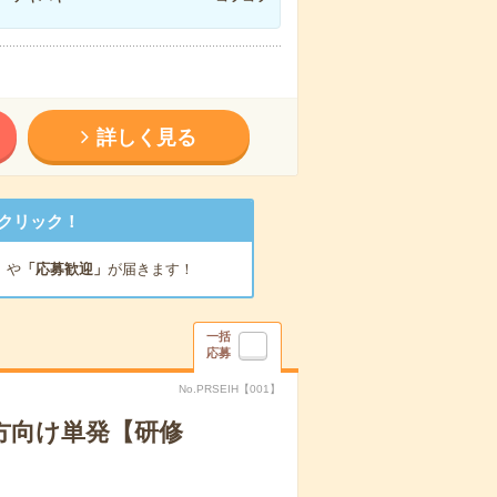
詳しく見る
クリック！
」
や
「応募歓迎」
が届きます！
一括
応募
No.PRSEIH【001】
方向け単発【研修