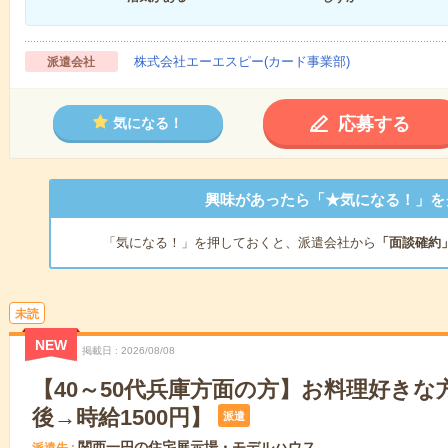
株式会社エーエスピー(カード事業部)
派遣会社
応募する
気になる！
興味があったら「★気になる！」を
「気になる！」を押しておくと、派遣会社から
「面談確約
未読
NEW
掲載日
2026/08/08
【40～50代兵庫方面の方】お料理好きな
後→時給1500円】
派遣
関西一円の住宅展示場・モデルハウス