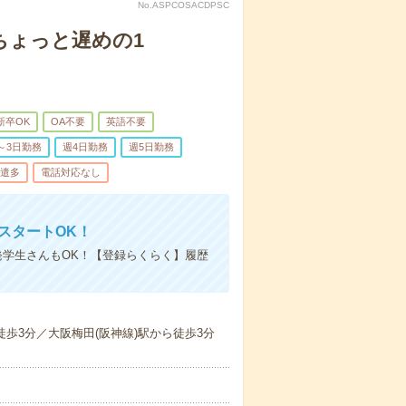
No.ASPCOSACDPSC
ちょっと遅めの1
新卒OK
OA不要
英語不要
～3日勤務
週4日勤務
週5日勤務
遣多
電話対応なし
スタートOK！
発学生さんもOK！【登録らくらく】履歴
徒歩3分／大阪梅田(阪神線)駅から徒歩3分