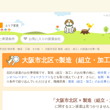
ヘル
エリア変更
た希望条件
お気に入りの派遣会社
市北区 軽作業・物流・工場・その他
大阪市北区 製造（組立・加工）の派遣の仕事一覧
大阪市北区
製造（組立・加工
で
北区の派遣のお仕事情報です。製造（組立・加工）のお仕事の他に、
軽作業（
ンオペレーター
、
フォークリフト
などを取り揃えています。さらに、
短期
・
単
り条件で絞り込んでいただけます。職種辞典：
製造（組立・加工）のお仕事と
「
大阪市北区
×
製造（組立・
に関するエン派遣は見つかりません