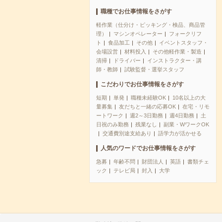
職種でお仕事情報をさがす
軽作業（仕分け・ピッキング・検品、商品管
理）
マシンオペレーター
フォークリフ
ト
食品加工
その他
イベントスタッフ・
会場設営
材料投入
その他軽作業・製造
清掃
ドライバー
インストラクター・講
師・教師
試験監督・選挙スタッフ
こだわりでお仕事情報をさがす
短期
単発
職種未経験OK
10名以上の大
量募集
友だちと一緒の応募OK
在宅・リモ
ートワーク
週2～3日勤務
週4日勤務
土
日祝のみ勤務
残業なし
副業・WワークOK
交通費別途支給あり
語学力が活かせる
人気のワードでお仕事情報をさがす
急募
年齢不問
財団法人
英語
書類チェ
ック
テレビ局
封入
大学