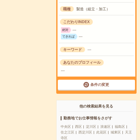
職種
製造（組立・加工）
こだわりINDEX
---
絶対
---
できれば
キーワード
---
あなたのプロフィール
---
条件の変更
他の検索結果を見る
勤務地でお仕事情報をさがす
中央区
西区
淀川区
浪速区
福島区
住之江区
西淀川区
此花区
城東区
天王
寺区