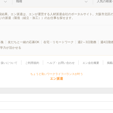
職種
人気の検索
検索結果。エン派遣は、エンが運営する人材派遣会社のポータルサイト。大阪市北区
リの派遣（製造（組立・加工））のお仕事を探せます。
募集
友だちと一緒の応募OK
在宅・リモートワーク
週2～3日勤務
週4日勤
学力が活かせる
り扱いについて
ご利用規約
ヘルプ・お問い合わせ
エン会社概要
掲載
ちょうど良いワークライフバランスが叶う
エン派遣