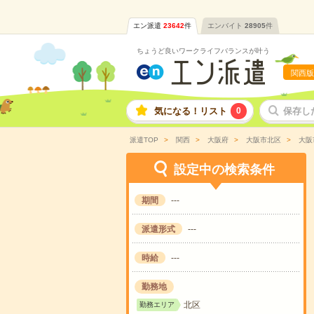
エン派遣
23642
件
エンバイト
28905
件
ちょうど良いワークライフバランスが叶う
関西版
気になる！リスト
0
保存し
派遣TOP
関西
大阪府
大阪市北区
大阪
設定中の検索条件
期間
---
派遣形式
---
時給
---
勤務地
北区
勤務エリア