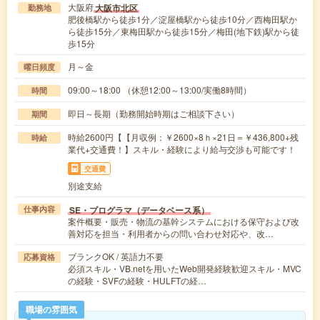
大阪府
大阪市北区
勤務地
肥後橋駅から徒歩1分／淀屋橋駅から徒歩10分／西梅田駅か
ら徒歩15分／東梅田駅から徒歩15分／梅田(地下鉄)駅から徒
歩15分
月～金
曜日頻度
09:00～18:00 （休憩12:00～13:00/実働8時間）
時間
即日～長期（勤務開始時期はご相談下さい）
期間
時給2600円【【月収例：￥2600×8ｈ×21日＝￥436,800+残
時給
業代+交通費！】スキル・経験により給与交渉も可能です！
交通費
別途支給
SE・プログラマ（データベース系）
仕事内容
案件概要・販売・物流の基幹システムにおける保守および改
善対応を担当・利用者からの問い合わせ対応や、改…
ブランクOK / 英語力不要
応募資格
必須スキル・VB.netを用いたWeb開発経験歓迎スキル・MVC
の経験・SVFの経験・HULFTの経…
職場の雰囲気