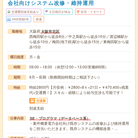
会社向けシステム改修・維持運用
交通費別途支給あり
土日祝日が休み
在宅・リモート
WEB登録OK
派遣
大阪府
大阪市北区
勤務地
西梅田駅から徒歩8分／中之島駅から徒歩10分／渡辺橋駅か
ら徒歩10分／梅田(地下鉄)駅から徒歩15分／東梅田駅から徒
歩15分
月～金
曜日頻度
09:00～18:00 （休憩12:00～13:00/実働8時間）
時間
9月～長期（勤務開始時期はご相談下さい）
期間
時給2800円【月収例：￥2800×8ｈ×21日＝￥470,400+残業
時給
代+交通費！】スキル・経験により給与交渉も可能です！
交通費
別途支給
SE・プログラマ（データベース系）
仕事内容
・案件概要電力会社向け既存システムの改修および維持運用
をご担当いただきます。既存システムの機能改善・…