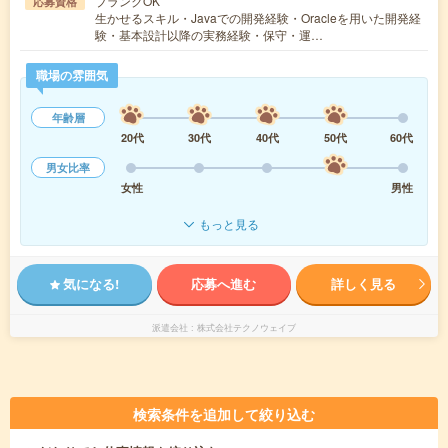
ブランクOK
応募資格
生かせるスキル・Javaでの開発経験・Oracleを用いた開発経
験・基本設計以降の実務経験・保守・運…
職場の雰囲気
年齢層
20代
30代
40代
50代
60代
男女比率
女性
男性
もっと見る
気になる!
応募へ進む
詳しく見る
派遣会社
株式会社テクノウェイブ
検索条件を追加して絞り込む