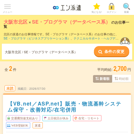
メニュー
気になる!
ログイン
検索
大阪市北区
×
SE・プログラマ（データベース系）
のお仕事一
覧
北区の派遣のお仕事情報です。SE・プログラマ（データベース系）のお仕事の他に、
SE・プログラマ（ビジネスアプリケーション系）
、
テクニカルサポート・ヘルプデス
ク
、
サーバ・ネットワークエンジニア
などを取り揃えています。さらに、
短期
・
単発
などの期間や、
職種未経験OK
などのこだわり条件で絞り込んでいただけます。職種辞
条件の変更
典：
SE・プログラマ（データベース系）のお仕事とは？とは？
大阪市北区 / SE・プログラマ（データベース系）
2
2,700
全
件
平均時給:
円
時給順
新着順
未読
掲載日
2026/07/30
【VB.net／ASP.net】販売・物流基幹システ
ム保守・改善対応/在宅併用
交通費別途支給あり
土日祝日が休み
在宅・リモート
WEB登録OK
派遣