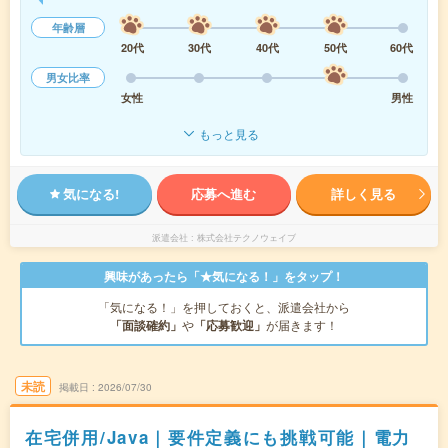
年齢層
20代
30代
40代
50代
60代
男女比率
女性
男性
もっと見る
気になる!
応募へ進む
詳しく見る
派遣会社
株式会社テクノウェイブ
興味があったら「★気になる！」をタップ！
「気になる！」を押しておくと、派遣会社から
「面談確約」
や
「応募歓迎」
が届きます！
未読
掲載日
2026/07/30
在宅併用/Java｜要件定義にも挑戦可能｜電力