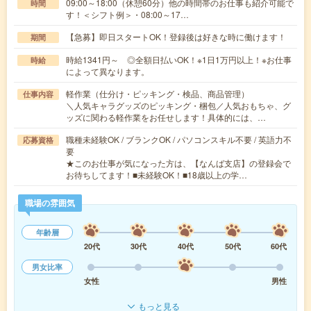
09:00～18:00（休憩60分）他の時間帯のお仕事も紹介可能で
時間
す！＜シフト例＞・08:00～17…
【急募】即日スタートOK！登録後は好きな時に働けます！
期間
時給1341円～ ◎全額日払いOK！※1日1万円以上！※お仕事
時給
によって異なります。
軽作業（仕分け・ピッキング・検品、商品管理）
仕事内容
＼人気キャラグッズのピッキング・梱包／人気おもちゃ、グ
ッズに関わる軽作業をお任せします！具体的には、…
職種未経験OK / ブランクOK / パソコンスキル不要 / 英語力不
応募資格
要
★このお仕事が気になった方は、【なんば支店】の登録会で
お待ちしてます！■未経験OK！■18歳以上の学…
職場の雰囲気
年齢層
20代
30代
40代
50代
60代
男女比率
女性
男性
もっと見る