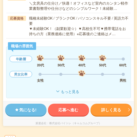
＼文房具の仕分け／快適！オフィスなど室内のカンタン軽作
業書類整理や仕分けなどのシンプルワーク！未経験…
職種未経験OK / ブランクOK / パソコンスキル不要 / 英語力不
応募資格
要
▼未経験OK！（副業歓迎☆）▼高校生不可▼携帯電話をお
持ちの方（業務連絡に使用）※応募後のご連絡はメ…
職場の雰囲気
年齢層
20代
30代
40代
50代
60代
男女比率
女性
男性
もっと見る
気になる!
応募へ進む
詳しく見る
派遣会社
株式会社バイトレ（キャムコムグループ）