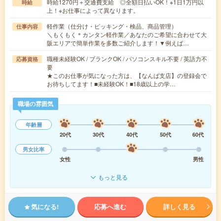
時給1270円＋交通費支給 ◎全額日払いOK！※1日1万円以
時給
上！※お仕事によって異なります。
軽作業（仕分け・ピッキング・検品、商品管理）
仕事内容
＼もくもく＊カンタン軽作業／あなたのご希望に合わせて大
阪エリアで簡単作業を多数ご紹介します！▼例えば…
職種未経験OK / ブランクOK / パソコンスキル不要 / 英語力不
応募資格
要
★このお仕事が気になった方は、【なんば支店】の登録会で
お待ちしてます！■未経験OK！■18歳以上の学…
職場の雰囲気
年齢層
20代
30代
40代
50代
60代
男女比率
女性
男性
もっと見る
気になる!
応募へ進む
詳しく見る