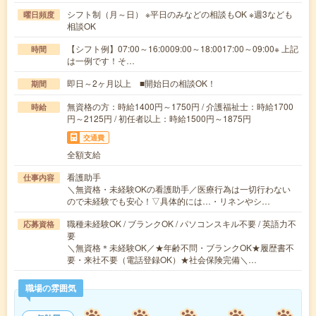
シフト制（月～日） ※平日のみなどの相談もOK ※週3なども
曜日頻度
相談OK
【シフト例】07:00～16:0009:00～18:0017:00～09:00※ 上記
時間
は一例です！そ…
即日～2ヶ月以上 ■開始日の相談OK！
期間
無資格の方：時給1400円～1750円 / 介護福祉士：時給1700
時給
円～2125円 / 初任者以上：時給1500円～1875円
交通費
全額支給
看護助手
仕事内容
＼無資格・未経験OKの看護助手／医療行為は一切行わない
ので未経験でも安心！▽具体的には…・リネンやシ…
職種未経験OK / ブランクOK / パソコンスキル不要 / 英語力不
応募資格
要
＼無資格＊未経験OK／★年齢不問・ブランクOK★履歴書不
要・来社不要（電話登録OK）★社会保険完備＼…
職場の雰囲気