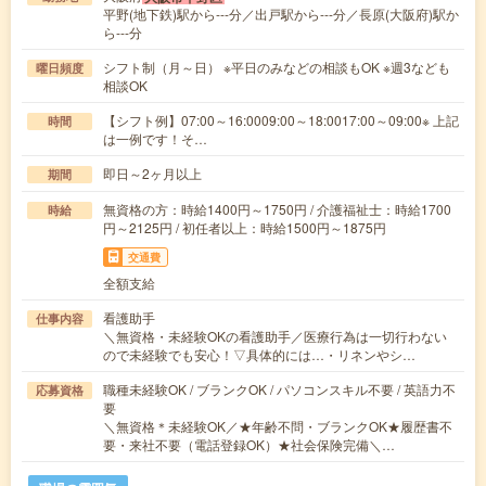
平野(地下鉄)駅から---分／出戸駅から---分／長原(大阪府)駅か
ら---分
シフト制（月～日） ※平日のみなどの相談もOK ※週3なども
曜日頻度
相談OK
【シフト例】07:00～16:0009:00～18:0017:00～09:00※ 上記
時間
は一例です！そ…
即日～2ヶ月以上
期間
無資格の方：時給1400円～1750円 / 介護福祉士：時給1700
時給
円～2125円 / 初任者以上：時給1500円～1875円
交通費
全額支給
看護助手
仕事内容
＼無資格・未経験OKの看護助手／医療行為は一切行わない
ので未経験でも安心！▽具体的には…・リネンやシ…
職種未経験OK / ブランクOK / パソコンスキル不要 / 英語力不
応募資格
要
＼無資格＊未経験OK／★年齢不問・ブランクOK★履歴書不
要・来社不要（電話登録OK）★社会保険完備＼…