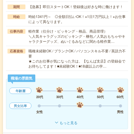
【急募】即日スタートOK！登録後は好きな時に働けます！
期間
時給1341円～ ◎全額日払いOK！※1日1万円以上！※お仕事
時給
によって異なります。
軽作業（仕分け・ピッキング・検品、商品管理）
仕事内容
＼人気キャラグッズのピッキング・梱包／人気おもちゃやキ
ャラクターグッズ、ぬいぐるみなどに関わる軽作業…
職種未経験OK / ブランクOK / パソコンスキル不要 / 英語力不
応募資格
要
★このお仕事が気になった方は、【なんば支店】の登録会で
お待ちしてます！■未経験OK！■18歳以上の学…
職場の雰囲気
年齢層
20代
30代
40代
50代
60代
男女比率
女性
男性
もっと見る