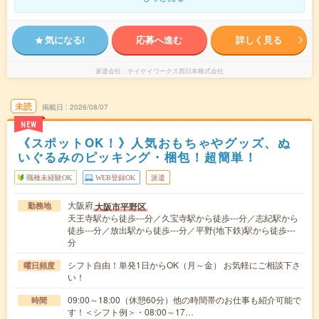
気になる!
応募へ進む
詳しく見る
派遣会社
テイケイワークス西日本株式会社
未読
掲載日
2026/08/07
NEW
《スポットOK！》人気おもちゃやグッズ、ぬ
いぐるみのピッキング・梱包！超簡単！
職種未経験OK
WEB登録OK
派遣
大阪府
大阪市平野区
勤務地
天王寺駅から徒歩---分／久宝寺駅から徒歩---分／志紀駅から
徒歩---分／放出駅から徒歩---分／平野(地下鉄)駅から徒歩---
分
シフト自由！単発1日からOK（月～金） お気軽にご相談下さ
曜日頻度
い！
09:00～18:00（休憩60分）他の時間帯のお仕事も紹介可能で
時間
す！＜シフト例＞・08:00～17…