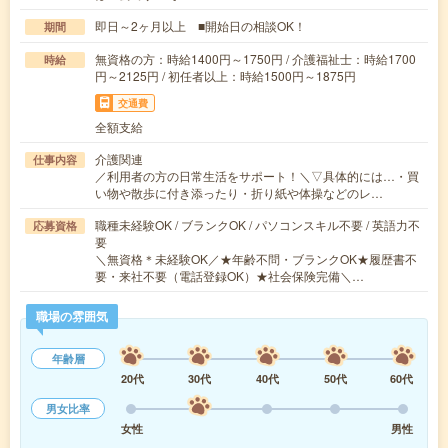
即日～2ヶ月以上 ■開始日の相談OK！
期間
無資格の方：時給1400円～1750円 / 介護福祉士：時給1700
時給
円～2125円 / 初任者以上：時給1500円～1875円
交通費
全額支給
介護関連
仕事内容
／利用者の方の日常生活をサポート！＼▽具体的には…・買
い物や散歩に付き添ったり・折り紙や体操などのレ…
職種未経験OK / ブランクOK / パソコンスキル不要 / 英語力不
応募資格
要
＼無資格＊未経験OK／★年齢不問・ブランクOK★履歴書不
要・来社不要（電話登録OK）★社会保険完備＼…
職場の雰囲気
年齢層
20代
30代
40代
50代
60代
男女比率
女性
男性