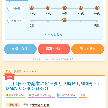
年齢層
20代
30代
40代
50代
60代
男女比率
女性
男性
もっと見る
気になる!
応募へ進む
詳しく見る
派遣会社
テイケイワークス西日本株式会社
未読
掲載日
2026/08/08
NEW
〈月1日～で副業にピッタリ＊時給1,500円～〉
DMのカンタン仕分け
職種未経験OK
交通費別途支給あり
WEB登録OK
派遣
大阪府
大阪市平野区
勤務地