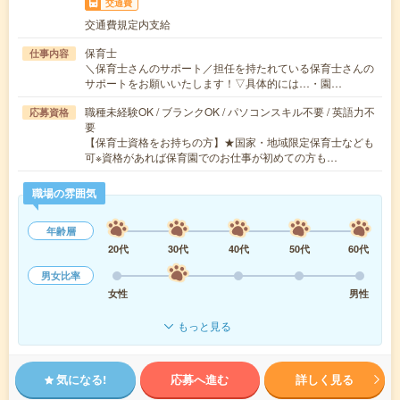
交通費
交通費規定内支給
保育士
仕事内容
＼保育士さんのサポート／担任を持たれている保育士さんの
サポートをお願いいたします！▽具体的には…・園…
職種未経験OK / ブランクOK / パソコンスキル不要 / 英語力不
応募資格
要
【保育士資格をお持ちの方】★国家・地域限定保育士なども
可※資格があれば保育園でのお仕事が初めての方も…
職場の雰囲気
年齢層
20代
30代
40代
50代
60代
男女比率
女性
男性
もっと見る
気になる!
応募へ進む
詳しく見る