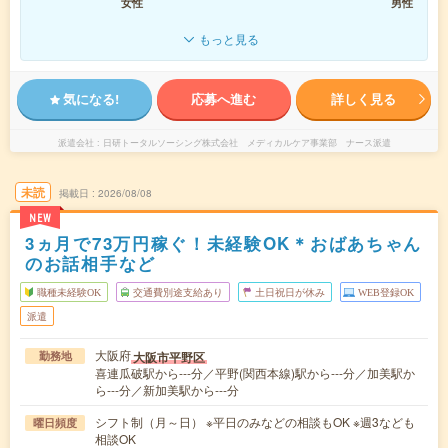
女性
男性
もっと見る
気になる!
応募へ進む
詳しく見る
派遣会社
日研トータルソーシング株式会社 メディカルケア事業部 ナース派遣
未読
掲載日
2026/08/08
NEW
3ヵ月で73万円稼ぐ！未経験OK＊おばあちゃん
のお話相手など
職種未経験OK
交通費別途支給あり
土日祝日が休み
WEB登録OK
派遣
大阪府
大阪市平野区
勤務地
喜連瓜破駅から---分／平野(関西本線)駅から---分／加美駅か
ら---分／新加美駅から---分
シフト制（月～日） ※平日のみなどの相談もOK ※週3なども
曜日頻度
相談OK