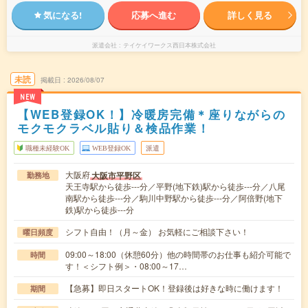
気になる!
応募へ進む
詳しく見る
派遣会社
テイケイワークス西日本株式会社
未読
掲載日
2026/08/07
NEW
【WEB登録OK！】冷暖房完備＊座りながらの
モクモクラベル貼り＆検品作業！
職種未経験OK
WEB登録OK
派遣
大阪府
大阪市平野区
勤務地
天王寺駅から徒歩---分／平野(地下鉄)駅から徒歩---分／八尾
南駅から徒歩---分／駒川中野駅から徒歩---分／阿倍野(地下
鉄)駅から徒歩---分
シフト自由！（月～金） お気軽にご相談下さい！
曜日頻度
09:00～18:00（休憩60分）他の時間帯のお仕事も紹介可能で
時間
す！＜シフト例＞・08:00～17…
【急募】即日スタートOK！登録後は好きな時に働けます！
期間