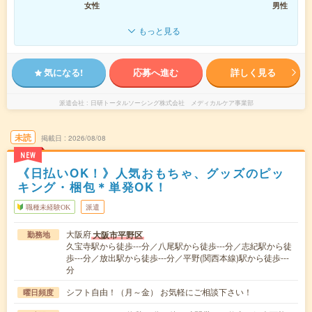
女性
男性
もっと見る
気になる!
応募へ進む
詳しく見る
派遣会社
日研トータルソーシング株式会社 メディカルケア事業部
未読
掲載日
2026/08/08
NEW
《日払いOK！》人気おもちゃ、グッズのピッ
キング・梱包＊単発OK！
職種未経験OK
派遣
大阪府
大阪市平野区
勤務地
久宝寺駅から徒歩---分／八尾駅から徒歩---分／志紀駅から徒
歩---分／放出駅から徒歩---分／平野(関西本線)駅から徒歩---
分
シフト自由！（月～金） お気軽にご相談下さい！
曜日頻度