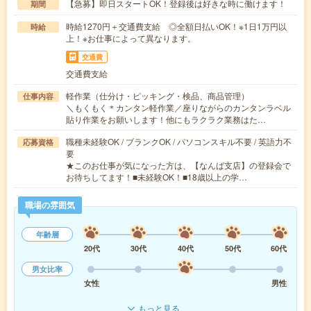
【急募】即日スタートOK！登録後は好きな時に働けます！
期間
時給1270円＋交通費支給 ◎全額日払いOK！※1日1万円以
時給
上！※お仕事によって異なります。
交通費
交通費支給
軽作業（仕分け・ピッキング・検品、商品管理）
仕事内容
＼もくもく＊カンタン軽作業／座りながらのカンタンラベル
貼り作業をお願いします！他にもラクラク業務はた…
職種未経験OK / ブランクOK / パソコンスキル不要 / 英語力不
応募資格
要
★このお仕事が気になった方は、【なんば支店】の登録会で
お待ちしてます！■未経験OK！■18歳以上の学…
職場の雰囲気
年齢層
20代
30代
40代
50代
60代
男女比率
女性
男性
もっと見る