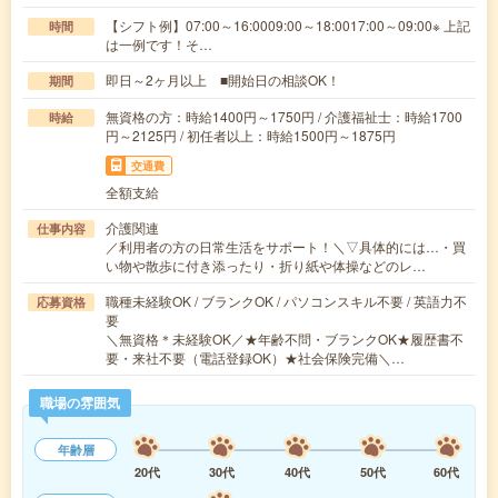
【シフト例】07:00～16:0009:00～18:0017:00～09:00※ 上記
時間
は一例です！そ…
即日～2ヶ月以上 ■開始日の相談OK！
期間
無資格の方：時給1400円～1750円 / 介護福祉士：時給1700
時給
円～2125円 / 初任者以上：時給1500円～1875円
交通費
全額支給
介護関連
仕事内容
／利用者の方の日常生活をサポート！＼▽具体的には…・買
い物や散歩に付き添ったり・折り紙や体操などのレ…
職種未経験OK / ブランクOK / パソコンスキル不要 / 英語力不
応募資格
要
＼無資格＊未経験OK／★年齢不問・ブランクOK★履歴書不
要・来社不要（電話登録OK）★社会保険完備＼…
職場の雰囲気
年齢層
20代
30代
40代
50代
60代