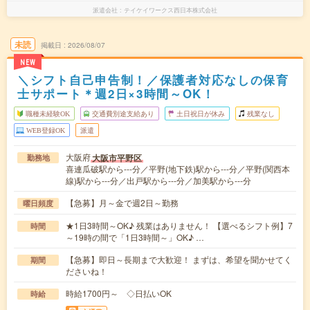
派遣会社
テイケイワークス西日本株式会社
未読
掲載日
2026/08/07
NEW
＼シフト自己申告制！／保護者対応なしの保育
士サポート＊週2日×3時間～OK！
職種未経験OK
交通費別途支給あり
土日祝日が休み
残業なし
WEB登録OK
派遣
大阪府
大阪市平野区
勤務地
喜連瓜破駅から---分／平野(地下鉄)駅から---分／平野(関西本
線)駅から---分／出戸駅から---分／加美駅から---分
【急募】月～金で週2日～勤務
曜日頻度
★1日3時間～OK♪ 残業はありません！ 【選べるシフト例】7
時間
～19時の間で「1日3時間～」OK♪ …
【急募】即日～長期まで大歓迎！ まずは、希望を聞かせてく
期間
ださいね！
時給1700円～ ◇日払いOK
時給