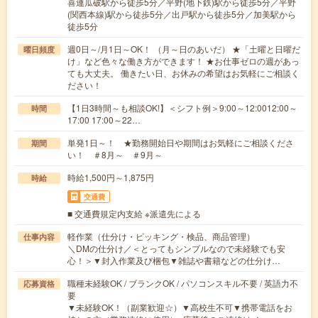
喜連瓜破駅から徒歩5分／平野(地下鉄)駅から徒歩5分／平野
(関西本線)駅から徒歩5分／出戸駅から徒歩5分／加美駅から
徒歩5分
週0日～/月1日～OK！ （月～日のあいだ） ★「土曜と日曜だ
曜日頻度
け」など色々な働き方ができます！ ★お仕事ゼロの週があっ
ても大丈夫。 働きたい日、お休みの希望はお気軽にご相談く
ださい！
【1日3時間～も相談OK!】＜シフト例＞9:00～12:0012:00～
時間
17:00 17:00～22…
単発1日～！ ★勤務開始日や期間はお気軽にご相談くださ
期間
い！ ＃8月～ ＃9月～
時給1,500円～1,875円
時給
交通費
■ 交通費規定内支給 ※派遣先による
軽作業（仕分け・ピッキング・検品、商品管理）
仕事内容
＼DMの仕分け／＜とってもシンプルなので未経験でも安
心！＞▼封入作業及び梱包▼雑誌や書籍などの仕分け…
職種未経験OK / ブランクOK / パソコンスキル不要 / 英語力不
応募資格
要
▼未経験OK！（副業歓迎☆）▼高校生不可▼携帯電話をお