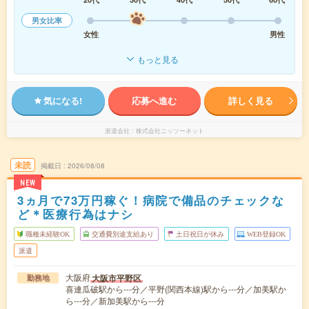
男女比率
女性
男性
もっと見る
気になる!
応募へ進む
詳しく見る
派遣会社
株式会社ニッソーネット
未読
掲載日
2026/08/08
NEW
3ヵ月で73万円稼ぐ！病院で備品のチェックな
ど＊医療行為はナシ
職種未経験OK
交通費別途支給あり
土日祝日が休み
WEB登録OK
派遣
大阪府
大阪市平野区
勤務地
喜連瓜破駅から---分／平野(関西本線)駅から---分／加美駅か
ら---分／新加美駅から---分