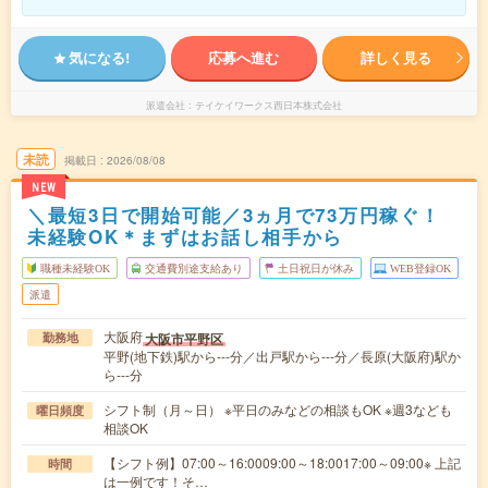
気になる!
応募へ進む
詳しく見る
派遣会社
テイケイワークス西日本株式会社
未読
掲載日
2026/08/08
NEW
＼最短3日で開始可能／3ヵ月で73万円稼ぐ！
未経験OK＊まずはお話し相手から
職種未経験OK
交通費別途支給あり
土日祝日が休み
WEB登録OK
派遣
大阪府
大阪市平野区
勤務地
平野(地下鉄)駅から---分／出戸駅から---分／長原(大阪府)駅か
ら---分
シフト制（月～日） ※平日のみなどの相談もOK ※週3なども
曜日頻度
相談OK
【シフト例】07:00～16:0009:00～18:0017:00～09:00※ 上記
時間
は一例です！そ…