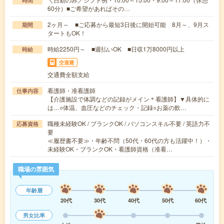
時間
60分）■ご希望があればその…
2ヶ月～ ■ご応募から最短3日後に開始可能 8月～、9月ス
期間
タートもOK！
時給2250円～ ■週払いOK ■日収1万8000円以上
時給
交通費
交通費全額支給
看護師・准看護師
仕事内容
【介護施設で体調などの記録がメイン＊看護師】▼具体的に
は…○体温、血圧などのチェック・記録○お薬の飲…
職種未経験OK / ブランクOK / パソコンスキル不要 / 英語力不
応募資格
要
≪履歴書不要≫・年齢不問（50代・60代の方も活躍中！）・
未経験OK・ブランクOK・看護師資格（准看…
職場の雰囲気
年齢層
20代
30代
40代
50代
60代
男女比率