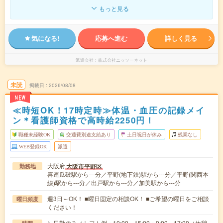
もっと見る
気になる!
応募へ進む
詳しく見る
派遣会社
株式会社ニッソーネット
未読
掲載日
2026/08/08
NEW
≪時短OK！17時定時≫体温・血圧の記録メイ
ン＊看護師資格で高時給2250円！
職種未経験OK
交通費別途支給あり
土日祝日が休み
残業なし
WEB登録OK
派遣
大阪府
大阪市平野区
勤務地
喜連瓜破駅から---分／平野(地下鉄)駅から---分／平野(関西本
線)駅から---分／出戸駅から---分／加美駅から---分
週3日～OK！ ■曜日固定の相談OK！ ■ご希望の曜日をご相談
曜日頻度
ください！
＼日勤のみ／シフト例・10:00～15:00・9:00～17:00（休憩