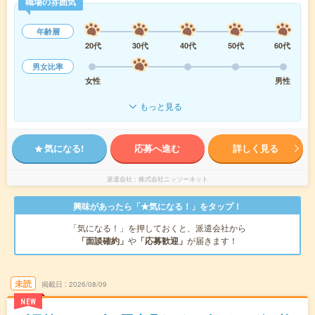
職場の雰囲気
年齢層
20代
30代
40代
50代
60代
男女比率
女性
男性
もっと見る
気になる!
応募へ進む
詳しく見る
派遣会社
株式会社ニッソーネット
興味があったら「★気になる！」をタップ！
「気になる！」を押しておくと、派遣会社から
「面談確約」
や
「応募歓迎」
が届きます！
未読
掲載日
2026/08/09
NEW