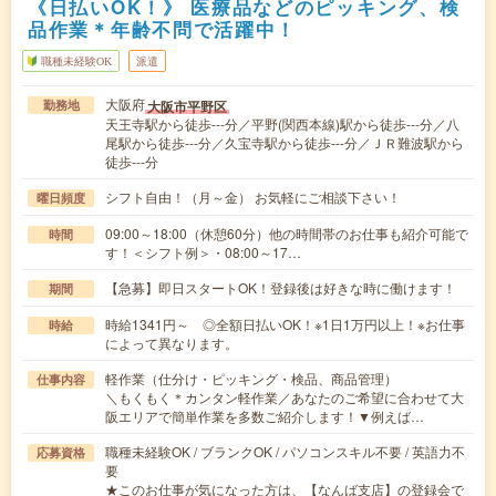
《日払いOK！》 医療品などのピッキング、検
品作業＊年齢不問で活躍中！
職種未経験OK
派遣
大阪府
大阪市平野区
勤務地
天王寺駅から徒歩---分／平野(関西本線)駅から徒歩---分／八
尾駅から徒歩---分／久宝寺駅から徒歩---分／ＪＲ難波駅から
徒歩---分
シフト自由！（月～金） お気軽にご相談下さい！
曜日頻度
09:00～18:00（休憩60分）他の時間帯のお仕事も紹介可能で
時間
す！＜シフト例＞・08:00～17…
【急募】即日スタートOK！登録後は好きな時に働けます！
期間
時給1341円～ ◎全額日払いOK！※1日1万円以上！※お仕事
時給
によって異なります。
軽作業（仕分け・ピッキング・検品、商品管理）
仕事内容
＼もくもく＊カンタン軽作業／あなたのご希望に合わせて大
阪エリアで簡単作業を多数ご紹介します！▼例えば…
職種未経験OK / ブランクOK / パソコンスキル不要 / 英語力不
応募資格
要
★このお仕事が気になった方は、【なんば支店】の登録会で