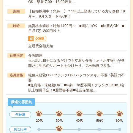
OK！早番 7:00～16:00遅番 …
【積極採用中！急募！】＊1年以上勤務している方が多数！8
期間
月～、9月スタートもOK！
無資格未経験：時給1400円～ ■週払いOK ■扶養内OK ■
時給
日収1万1200円以上
交通費
交通費全額支給
介護関連
仕事内容
≪お話し相手になるだけでも立派な介護！≫＊お年寄りが昼
間だけ生活のサポートを受けたり、気分転換できる…
職種未経験OK / ブランクOK / パソコンスキル不要 / 英語力不
応募資格
要
■無資格・未経験OK！■年齢・学歴不問！ブランクOK!■10名
以上採用予定！■履歴書不要■社会保険完…
職場の雰囲気
年齢層
20代
30代
40代
50代
60代
男女比率