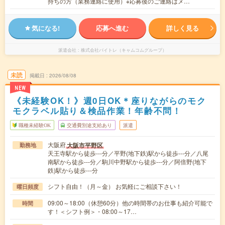
持ちの方（業務連絡に使用）※応募後のご連絡はメ…
気になる!
応募へ進む
詳しく見る
派遣会社
株式会社バイトレ（キャムコムグループ）
未読
掲載日
2026/08/08
NEW
《未経験OK！》週0日OK＊座りながらのモク
モクラベル貼り＆検品作業！年齢不問！
職種未経験OK
交通費別途支給あり
派遣
大阪府
大阪市平野区
勤務地
天王寺駅から徒歩---分／平野(地下鉄)駅から徒歩---分／八尾
南駅から徒歩---分／駒川中野駅から徒歩---分／阿倍野(地下
鉄)駅から徒歩---分
シフト自由！（月～金） お気軽にご相談下さい！
曜日頻度
09:00～18:00（休憩60分）他の時間帯のお仕事も紹介可能で
時間
す！＜シフト例＞・08:00～17…