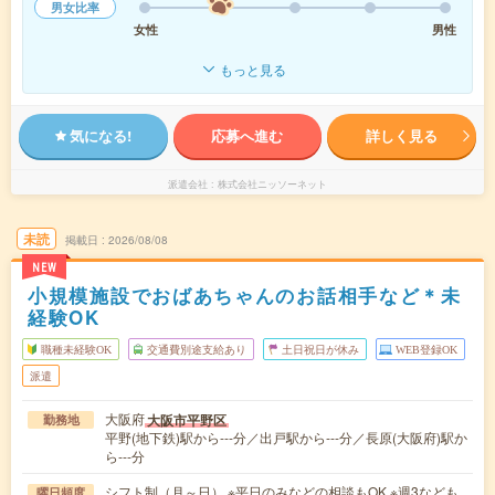
男女比率
女性
男性
もっと見る
気になる!
応募へ進む
詳しく見る
派遣会社
株式会社ニッソーネット
未読
掲載日
2026/08/08
NEW
小規模施設でおばあちゃんのお話相手など＊未
経験OK
職種未経験OK
交通費別途支給あり
土日祝日が休み
WEB登録OK
派遣
大阪府
大阪市平野区
勤務地
平野(地下鉄)駅から---分／出戸駅から---分／長原(大阪府)駅か
ら---分
シフト制（月～日） ※平日のみなどの相談もOK ※週3なども
曜日頻度