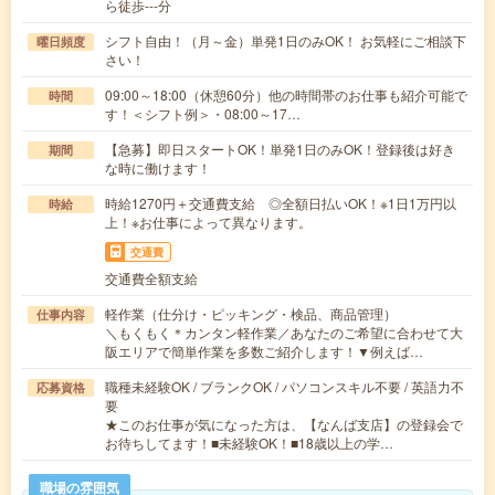
ら徒歩---分
シフト自由！（月～金）単発1日のみOK！ お気軽にご相談下
曜日頻度
さい！
09:00～18:00（休憩60分）他の時間帯のお仕事も紹介可能で
時間
す！＜シフト例＞・08:00～17…
【急募】即日スタートOK！単発1日のみOK！登録後は好き
期間
な時に働けます！
時給1270円＋交通費支給 ◎全額日払いOK！※1日1万円以
時給
上！※お仕事によって異なります。
交通費
交通費全額支給
軽作業（仕分け・ピッキング・検品、商品管理）
仕事内容
＼もくもく＊カンタン軽作業／あなたのご希望に合わせて大
阪エリアで簡単作業を多数ご紹介します！▼例えば…
職種未経験OK / ブランクOK / パソコンスキル不要 / 英語力不
応募資格
要
★このお仕事が気になった方は、【なんば支店】の登録会で
お待ちしてます！■未経験OK！■18歳以上の学…
職場の雰囲気