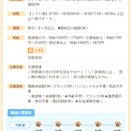
相談OK
【シフト例】07:00～16:0009:00～18:0017:00～09:00※ 上記
時間
は一例です！そ…
即日～2ヶ月以上 ■開始日の相談OK！
期間
無資格の方：時給1400円～1750円 / 介護福祉士：時給1700
時給
円～2125円 / 初任者以上：時給1500円～1875円
交通費
全額支給
介護関連
仕事内容
／利用者の方の日常生活をサポート！＼▽具体的には…・買
い物や散歩に付き添ったり・折り紙や体操などのレ…
職種未経験OK / ブランクOK / パソコンスキル不要 / 英語力不
応募資格
要
＼無資格＊未経験OK／★年齢不問・ブランクOK★履歴書不
要・来社不要（電話登録OK）★社会保険完備＼…
職場の雰囲気
年齢層
20代
30代
40代
50代
60代