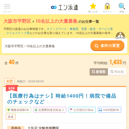
メニュー
気になる!
ログイン
検索
大阪市平野区
×
10名以上の大量募集
のお仕事一覧
平野区の派遣のお仕事情報です。
オフィスワーク・事務系
、
営業・販売・サービス系
、
クリエイティブ系
などのお仕事を取り揃えています。10名以上の大量募集の条件の
他に、
交通費別途支給あり
、
職種未経験OK
、
友だちと一緒の応募OK
などのこだわり
条件も取り揃えています。
条件の変更
大阪市平野区 / 10名以上の大量募集
40
1,433
全
件
平均時給:
円
時給順
新着順
未読
掲載日
2026/08/09
NEW
【医療行為はナシ】時給1400円！病院で備品
のチェックなど
職種未経験OK
交通費別途支給あり
土日祝日が休み
WEB登録OK
派遣
大阪府
大阪市平野区
勤務地