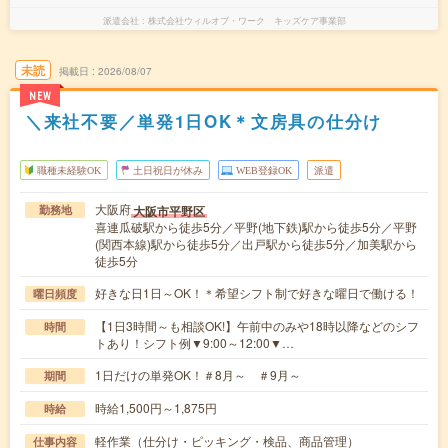
派遣会社
株式会社ウィルオブ・ワーク キッズケア事業部
未読
掲載日
2026/08/07
NEW
＼来社不要／単発1日OK＊文房具の仕分け
職種未経験OK
土日祝日が休み
WEB登録OK
派遣
大阪府
大阪市平野区
勤務地
喜連瓜破駅から徒歩5分／平野(地下鉄)駅から徒歩5分／平野
(関西本線)駅から徒歩5分／出戸駅から徒歩5分／加美駅から
徒歩5分
好きな日1日～OK！＊希望シフト制で好きな曜日で働ける！
曜日頻度
【1日3時間～も相談OK!】午前中のみや18時以降などのシフ
時間
トあり！シフト例▼9:00～12:00▼…
1日だけの単発OK！＃8月～ ＃9月～
期間
時給1,500円～1,875円
時給
軽作業（仕分け・ピッキング・検品、商品管理）
仕事内容