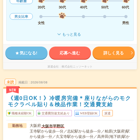
年齢層
20代
30代
40代
50代
60代
男女比率
女性
男性
もっと見る
気になる!
応募へ進む
詳しく見る
派遣会社
株式会社ニッソーネット
未読
掲載日
2026/08/08
NEW
《週0日OK！》冷暖房完備＊座りながらのモク
モクラベル貼り＆検品作業！交通費支給
職種未経験OK
交通費別途支給あり
WEB登録OK
派遣
大阪府
大阪市平野区
勤務地
王寺駅から徒歩---分／志紀駅から徒歩---分／柏原(大阪府)駅
から徒歩---分／久宝寺駅から徒歩---分／高井田(地下鉄)駅か