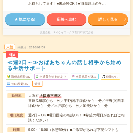
お待ちしてます！■未経験OK！■18歳以上の学…
気になる!
応募へ進む
詳しく見る
派遣会社
テイケイワークス西日本株式会社
未読
掲載日
2026/08/09
NEW
≪週2日～≫おばあちゃんの話し相手から始め
る生活サポート
職種未経験OK
交通費別途支給あり
土日祝日が休み
残業なし
WEB登録OK
派遣
大阪府
大阪市平野区
勤務地
喜連瓜破駅から---分／平野(地下鉄)駅から---分／平野(関西本
線)駅から---分／出戸駅から---分／加美駅から---分
週2日～OK ■曜日固定の相談OK！ ■希望の曜日があればご相
曜日頻度
談ください！
9:00～18:00（休憩60分）■ご希望があれば下記シフトも
時間