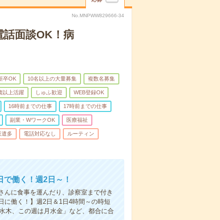
No.MNPWW829666-34
電話面談OK！病
新卒OK
10名以上の大量募集
複数名募集
0歳以上活躍
しゅふ歓迎
WEB登録OK
16時前までの仕事
17時前までの仕事
副業・WワークOK
医療福祉
派遣多
電話対応なし
ルーティン
日で働く！週2日～！
さんに食事を運んだり、診察室まで付き
に働く！】週2日＆1日4時間～の時短
は水木、この週は月水金」など、都合に合