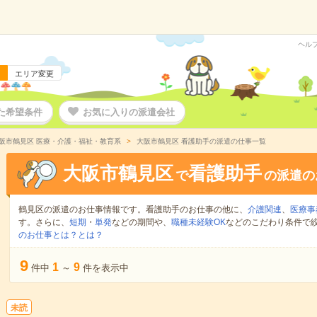
ヘル
エリア変更
た希望条件
お気に入りの派遣会社
阪市鶴見区 医療・介護・福祉・教育系
大阪市鶴見区 看護助手の派遣の仕事一覧
大阪市鶴見区
看護助手
で
の派遣の
鶴見区の派遣のお仕事情報です。看護助手のお仕事の他に、
介護関連
、
医療事
す。さらに、
短期
・
単発
などの期間や、
職種未経験OK
などのこだわり条件で
のお仕事とは？とは？
9
1
9
件中
～
件を表示中
未読