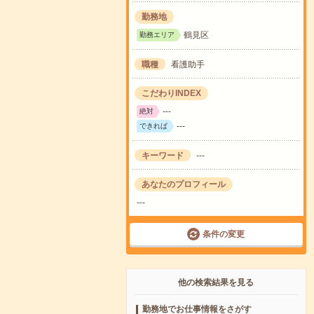
勤務地
鶴見区
勤務エリア
職種
看護助手
こだわりINDEX
---
絶対
---
できれば
キーワード
---
あなたのプロフィール
---
条件の変更
他の検索結果を見る
勤務地でお仕事情報をさがす