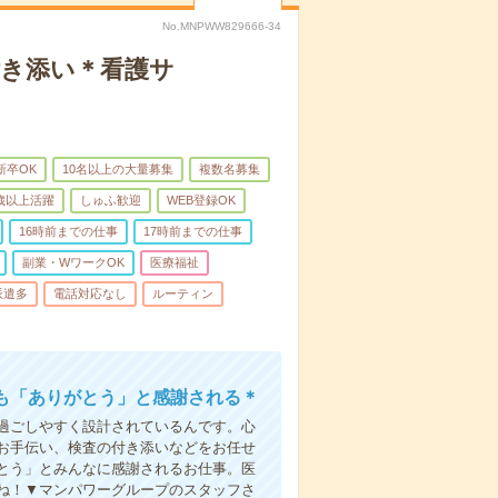
No.MNPWW829666-34
付き添い＊看護サ
新卒OK
10名以上の大量募集
複数名募集
0歳以上活躍
しゅふ歓迎
WEB登録OK
16時前までの仕事
17時前までの仕事
副業・WワークOK
医療福祉
派遣多
電話対応なし
ルーティン
も「ありがとう」と感謝される＊
過ごしやすく設計されているんです。心
お手伝い、検査の付き添いなどをお任せ
とう」とみんなに感謝されるお仕事。医
ね！▼マンパワーグループのスタッフさ