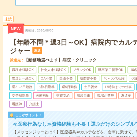
未読
NEW
掲載日
2026/08/05
【年齢不問＊週3日～OK】病院内でカル
ジャー
派遣
【勤務地選べます】病院・クリニック
派遣先
職種未経験OK
社会人未経験OK
ブランクOK
既卒第二新卒OK
10
友達と一緒OK
OA不要
英語不要
履歴書不要
40～50代活躍
6
週2～3日勤務
週4日勤務
週5日勤務
土日祝休
17時前までの仕事
交替制勤務
医療福祉
交費支給
服装自由
職場が禁煙
派遣多
看護師
介護士
ここがポイント！
≪医療行為なし≫資格経験も不要！運ぶだけのシンプル
【メッセンジャーとは？】医療器具やカルテなどを、台車に乗せて、