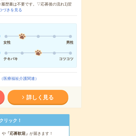
★履歴書は不要です。▽応募後の流れ1)翌
つづきを見る
女性
男性
テキパキ
コツコツ
（医療福祉介護関連）
詳しく見る
クリック！
」
や
「応募歓迎」
が届きます！