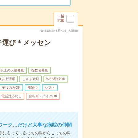
一括
応募
No.SSMZKS看KJ4_大阪58
テ運び＊メッセン
名以上の大量募集
複数名募集
0歳以上活躍
しゅふ歓迎
WEB登録OK
午後のみOK
残業少
シフト
電話対応なし
自転車・バイクOK
ワーク…だけど大事な病院の仲間
手にもって…あっちの科からこっちの科