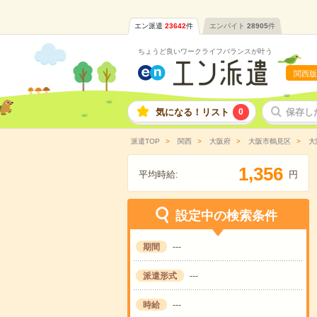
エン派遣
23642
件
エンバイト
28905
件
ちょうど良いワークライフバランスが叶う
関西版
気になる！リスト
0
保存し
派遣TOP
関西
大阪府
大阪市鶴見区
大
,
1
3
5
6
平均時給:
円
設定中の検索条件
期間
---
派遣形式
---
時給
---