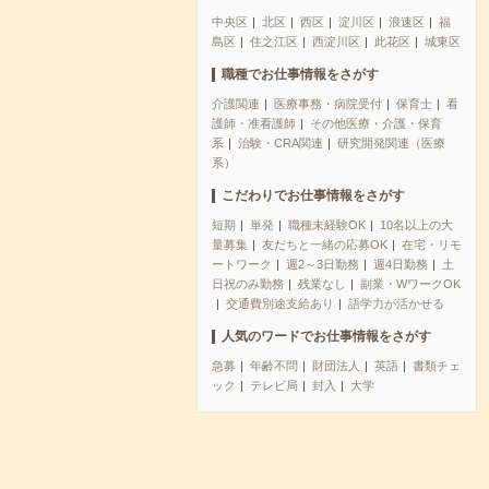
中央区
北区
西区
淀川区
浪速区
福
島区
住之江区
西淀川区
此花区
城東区
職種でお仕事情報をさがす
介護関連
医療事務・病院受付
保育士
看
護師・准看護師
その他医療・介護・保育
系
治験・CRA関連
研究開発関連（医療
系）
こだわりでお仕事情報をさがす
短期
単発
職種未経験OK
10名以上の大
量募集
友だちと一緒の応募OK
在宅・リモ
ートワーク
週2～3日勤務
週4日勤務
土
日祝のみ勤務
残業なし
副業・WワークOK
交通費別途支給あり
語学力が活かせる
人気のワードでお仕事情報をさがす
急募
年齢不問
財団法人
英語
書類チェ
ック
テレビ局
封入
大学