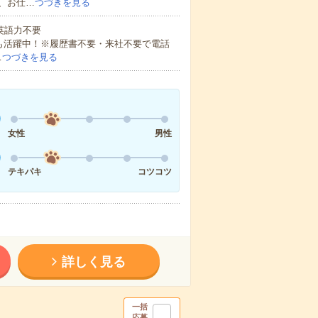
、お仕…
つづきを見る
 英語力不要
方も活躍中！※履歴書不要・来社不要で電話
…
つづきを見る
女性
男性
テキパキ
コツコツ
詳しく見る
一括
応募