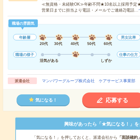
≪無資格・未経験OK≫年齢不問★10名以上採用予定
営業日までに担当より電話・メールでご連絡2)電話…
職場の雰囲気
年齢層
男女比率
20代
30代
40代
50代
60代
職場の様子
仕事の仕方
活気がある
しずか
マンパワーグループ株式会社 ケアサービス事業部 
派遣会社
応募する
気になる！
興味があったら「★気になる！」を
「気になる！」を押しておくと、派遣会社から
「面談確約