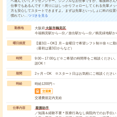
へ運んでいくメッセンジャー。シンプルなお仕事ですが、看護師さん
仕事でもあるんです！周りにはしっかりフォローしてくれる先輩メッ
方も安心してスタートできますよ。まずは先輩といっしょに科の位置
慣れてい…
つづきを見る
勤務地
大阪府
大阪市鶴見区
今福鶴見駅から---分／放出駅から---分／鶴見緑地駅から-
曜日頻度
【週3日～OK】月～金曜日で希望シフト制※徐々に
（最初は週3日からなど）
時間
9:00～17:00など※ご希望の時間帯をご相談くだ
談OK！
期間
2ヶ月～OK ※スタート日はお気軽にご相談ください
時給
時給1200円～
交通費
交通費規定内支給
仕事内容
看護助手
／知識＆経験不要＊医療行為なし病院内でのお手伝い