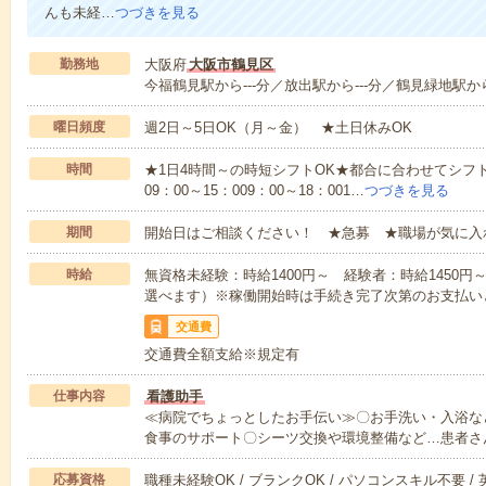
んも未経…
つづきを見る
勤務地
大阪府
大阪市鶴見区
今福鶴見駅から---分／放出駅から---分／鶴見緑地駅から-
曜日頻度
週2日～5日OK（月～金） ★土日休みOK
時間
★1日4時間～の時短シフトOK★都合に合わせてシフト
09：00～15：009：00～18：001…
つづきを見る
期間
開始日はご相談ください！ ★急募 ★職場が気に入
時給
無資格未経験：時給1400円～ 経験者：時給1450
選べます）※稼働開始時は手続き完了次第のお支払い
交通費
交通費全額支給※規定有
仕事内容
看護助手
≪病院でちょっとしたお手伝い≫〇お手洗い・入浴な
食事のサポート〇シーツ交換や環境整備など…患者さ
応募資格
職種未経験OK / ブランクOK / パソコンスキル不要 /