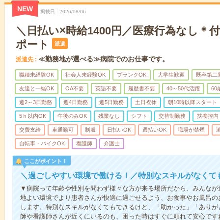
NEW
掲載日
2026/08/06
＼日払い×時給1400円／医療行為なし＊
ポート
派遣
≪勤務地が選べる≫病院でのお仕事です。
派遣先
職種未経験OK
社会人未経験OK
ブランクOK
大学生歓迎
既卒第二
友達と一緒OK
OA不要
英語不要
履歴書不要
40～50代活躍
6
週2～3日勤務
週4日勤務
週5日勤務
土日祝休
朝10時以降スタート
5ｈ以内OK
午後のみOK
残業なし
シフト
交替制勤務
扶養控内
交費支給
車通勤可
制服
日払いOK
週払いOK
職場が禁煙
自転車・バイクOK
看護師
介護士
ここがポイント！
＼過ごしやすい環境で働ける！／特別なスキルがなくて
▼病院って年齢や性別を問わず様々な方が来る場所だから、みんなが
地よい環境でより患者さんが快適に過ごせるよう、お食事やお風呂の
します。特別なスキルがなくてもできるけど、「助かった」「ありが
師や看護師さんが近くにいるのも、困った時はすぐに頼れて安心です