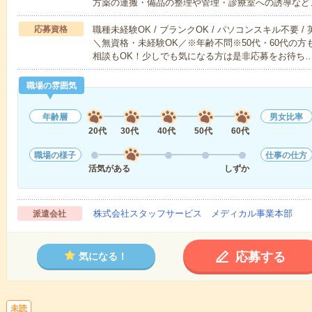
方薬の運搬・備品の整理や管理・診療室への誘導など
応募資格
職種未経験OK / ブランクOK / パソコンスキル不要 /
＼無資格・未経験OK／※年齢不問※50代・60代の
相談もOK！少しでも気になる方は是非応募をお待ち
職場の雰囲気
年齢層
男女比率
20代
30代
40代
50代
60代
職場の様子
仕事の仕方
活気がある
しずか
株式会社スタッフサービス メディカル事業本部
派遣会社
応募する
気になる！
未読