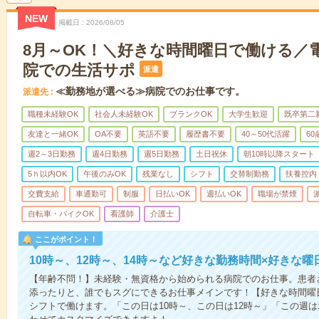
NEW
掲載日
2026/08/05
8月～OK！＼好きな時間曜日で働ける／
院での生活サポ
派遣
≪勤務地が選べる≫病院でのお仕事です。
派遣先
職種未経験OK
社会人未経験OK
ブランクOK
大学生歓迎
既卒第二
友達と一緒OK
OA不要
英語不要
履歴書不要
40～50代活躍
6
週2～3日勤務
週4日勤務
週5日勤務
土日祝休
朝10時以降スタート
5ｈ以内OK
午後のみOK
残業なし
シフト
交替制勤務
扶養控内
交費支給
車通勤可
制服
日払いOK
週払いOK
職場が禁煙
自転車・バイクOK
看護師
介護士
ここがポイント！
10時～、12時～、14時～など好きな勤務時間×好きな曜
【年齢不問！】未経験・無資格から始められる病院でのお仕事。患者
添ったりと、誰でもスグにできるお仕事メインです！【好きな時間曜日
シフトで働けます。「この日は10時～、この日は12時～」「この週