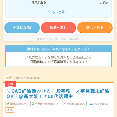
活気がある
しずか
もっと見る
気になる!
応募へ進む
詳しく見る
派遣会社
マンパワーグループ株式会社
興味があったら「★気になる！」をタップ！
「気になる！」を押しておくと、派遣会社から
「面談確約」
や
「応募歓迎」
が届きます！
未読
掲載日
2026/08/06
NEW
＼CAD経験活かせる一般事務！／事務職未経験
OK！@新大阪！＊50代活躍中
職種未経験OK
交通費別途支給あり
土日祝日が休み
WEB登録OK
派遣