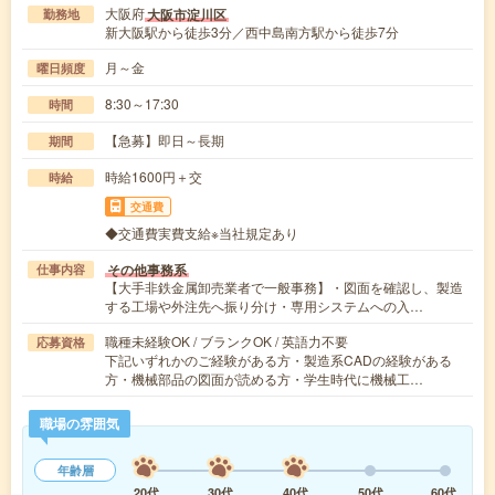
大阪府
大阪市淀川区
勤務地
新大阪駅から徒歩3分／西中島南方駅から徒歩7分
月～金
曜日頻度
8:30～17:30
時間
【急募】即日～長期
期間
時給1600円＋交
時給
交通費
◆交通費実費支給※当社規定あり
その他事務系
仕事内容
【大手非鉄金属卸売業者で一般事務】・図面を確認し、製造
する工場や外注先へ振り分け・専用システムへの入…
職種未経験OK / ブランクOK / 英語力不要
応募資格
下記いずれかのご経験がある方・製造系CADの経験がある
方・機械部品の図面が読める方・学生時代に機械工…
職場の雰囲気
年齢層
20代
30代
40代
50代
60代