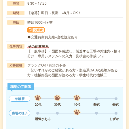
8:30～17:30
時間
【急募】即日～長期 ※8月～OK！
期間
時給1600円＋交
時給
交通費
◆交通費実費支給※当社規定あり
その他事務系
仕事内容
【一般事務】・図面を確認し、製造する工場や外注先へ振り
分け・専用システムへの入力・見積書の作成(フォ…
ブランクOK / 英語力不要
応募資格
下記いずれかのご経験がある方・製造系CADの経験がある
方・機械部品の図面が読める方・学生時代に機械工…
職場の雰囲気
年齢層
20代
30代
40代
50代
60代
職場の様子
活気がある
しずか