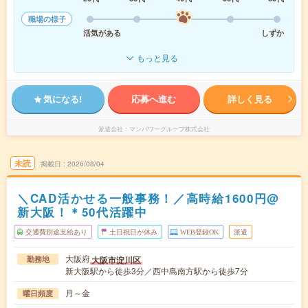
職場の様子
活気がある
しずか
もっと見る
気になる!
応募へ進む
詳しく見る
派遣会社
マンパワーグループ株式会社
未読
掲載日
2026/08/04
＼CAD活かせる一般事務！／高時給1600円@
新大阪！＊50代活躍中
交通費別途支給あり
土日祝日が休み
WEB登録OK
派遣
大阪府
大阪市淀川区
勤務地
新大阪駅から徒歩3分／西中島南方駅から徒歩7分
月～金
曜日頻度