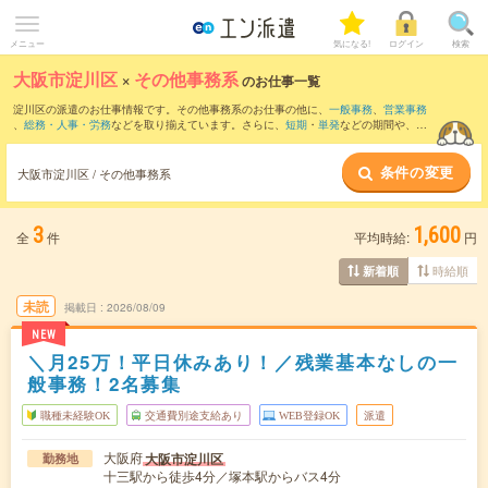
メニュー
気になる!
ログイン
検索
大阪市淀川区
×
その他事務系
のお仕事一覧
淀川区の派遣のお仕事情報です。その他事務系のお仕事の他に、
一般事務
、
営業事務
、
総務・人事・労務
などを取り揃えています。さらに、
短期
・
単発
などの期間や、
職
種未経験OK
などのこだわり条件で絞り込んでいただけます。
条件の変更
大阪市淀川区 / その他事務系
3
1,600
全
件
平均時給:
円
時給順
新着順
未読
掲載日
2026/08/09
NEW
＼月25万！平日休みあり！／残業基本なしの一
般事務！2名募集
職種未経験OK
交通費別途支給あり
WEB登録OK
派遣
大阪府
大阪市淀川区
勤務地
十三駅から徒歩4分／塚本駅からバス4分