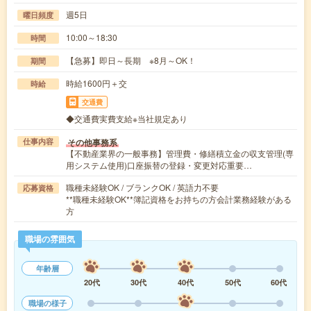
週5日
曜日頻度
10:00～18:30
時間
【急募】即日～長期 ※8月～OK！
期間
時給1600円＋交
時給
交通費
◆交通費実費支給※当社規定あり
その他事務系
仕事内容
【不動産業界の一般事務】管理費・修繕積立金の収支管理(専
用システム使用)口座振替の登録・変更対応重要…
職種未経験OK / ブランクOK / 英語力不要
応募資格
**職種未経験OK**簿記資格をお持ちの方会計業務経験がある
方
職場の雰囲気
年齢層
20代
30代
40代
50代
60代
職場の様子