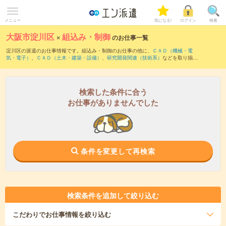
メニュー
気になる!
ログイン
検索
大阪市淀川区
×
組込み・制御
のお仕事一覧
淀川区の派遣のお仕事情報です。組込み・制御のお仕事の他に、
ＣＡＤ（機械・電
気・電子）
、
ＣＡＤ（土木・建築・設備）
、
研究開発関連（技術系）
などを取り揃え
ています。さらに、
短期
・
単発
などの期間や、
職種未経験OK
などのこだわり条件で絞
り込んでいただけます。職種辞典：
組込み・制御のお仕事とは？とは？
検索した条件に合う
お仕事がありませんでした
条件を変更して再検索
検索条件を追加して絞り込む
こだわり
でお仕事情報を絞り込む