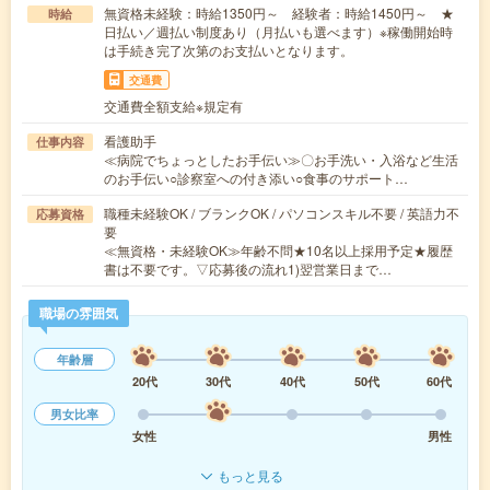
無資格未経験：時給1350円～ 経験者：時給1450円～ ★
時給
日払い／週払い制度あり（月払いも選べます）※稼働開始時
は手続き完了次第のお支払いとなります。
交通費
交通費全額支給※規定有
看護助手
仕事内容
≪病院でちょっとしたお手伝い≫〇お手洗い・入浴など生活
のお手伝い○診察室への付き添い○食事のサポート…
職種未経験OK / ブランクOK / パソコンスキル不要 / 英語力不
応募資格
要
≪無資格・未経験OK≫年齢不問★10名以上採用予定★履歴
書は不要です。▽応募後の流れ1)翌営業日まで…
職場の雰囲気
年齢層
20代
30代
40代
50代
60代
男女比率
女性
男性
もっと見る