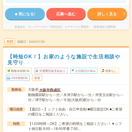
気になる!
応募へ進む
詳しく見る
派遣会社
マンパワーグループ株式会社 ケアサービス事業部 （医療福祉介護関連）
未読
掲載日
2026/07/29
【時短OK！】お家のような施設で生活相談や
見守り
職種未経験OK
交通費別途支給あり
土日祝日が休み
残業なし
WEB登録OK
派遣
大阪府
大阪市西成区
勤務地
動物園前駅から---分／木津川駅から---分／岸里玉出駅から---
分／津守駅から---分／今池(大阪府)駅から---分
【週2日～】シフト自由・自己申告制 ■曜日固定OK ■ご希望
曜日頻度
の曜日をご相談ください。
【1日5時間～OK】ご希望の時間をご相談ください！▼シフ
時間
ト例日勤 9:00～18:00早番 7:00…