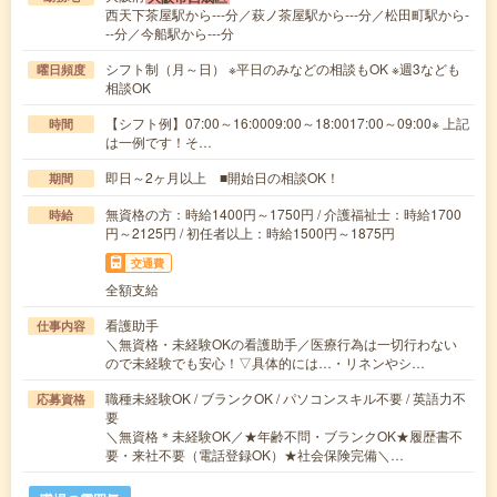
西天下茶屋駅から---分／萩ノ茶屋駅から---分／松田町駅から-
--分／今船駅から---分
シフト制（月～日） ※平日のみなどの相談もOK ※週3なども
曜日頻度
相談OK
【シフト例】07:00～16:0009:00～18:0017:00～09:00※ 上記
時間
は一例です！そ…
即日～2ヶ月以上 ■開始日の相談OK！
期間
無資格の方：時給1400円～1750円 / 介護福祉士：時給1700
時給
円～2125円 / 初任者以上：時給1500円～1875円
交通費
全額支給
看護助手
仕事内容
＼無資格・未経験OKの看護助手／医療行為は一切行わない
ので未経験でも安心！▽具体的には…・リネンやシ…
職種未経験OK / ブランクOK / パソコンスキル不要 / 英語力不
応募資格
要
＼無資格＊未経験OK／★年齢不問・ブランクOK★履歴書不
要・来社不要（電話登録OK）★社会保険完備＼…