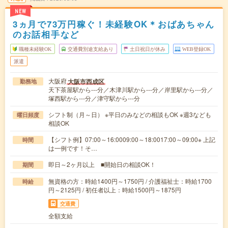
NEW
3ヵ月で73万円稼ぐ！未経験OK＊おばあちゃん
のお話相手など
職種未経験OK
交通費別途支給あり
土日祝日が休み
WEB登録OK
派遣
大阪府
大阪市西成区
勤務地
天下茶屋駅から---分／木津川駅から---分／岸里駅から---分／
塚西駅から---分／津守駅から---分
シフト制（月～日） ※平日のみなどの相談もOK ※週3なども
曜日頻度
相談OK
【シフト例】07:00～16:0009:00～18:0017:00～09:00※ 上記
時間
は一例です！そ…
即日～2ヶ月以上 ■開始日の相談OK！
期間
無資格の方：時給1400円～1750円 / 介護福祉士：時給1700
時給
円～2125円 / 初任者以上：時給1500円～1875円
交通費
全額支給