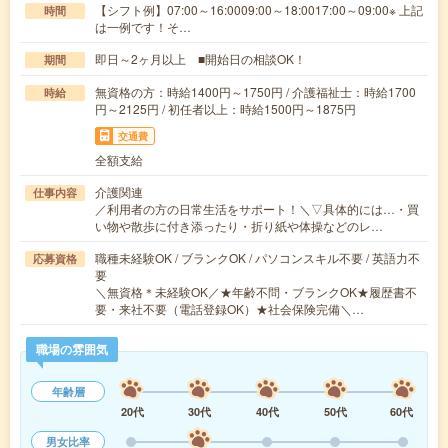
【シフト例】07:00～16:0009:00～18:0017:00～09:00※ 上記
時間
は一例です！そ…
即日～2ヶ月以上 ■開始日の相談OK！
期間
無資格の方：時給1400円～1750円 / 介護福祉士：時給1700
時給
円～2125円 / 初任者以上：時給1500円～1875円
交通費
全額支給
介護関連
仕事内容
／利用者の方の日常生活をサポート！＼▽具体的には…・買
い物や散歩に付き添ったり・折り紙や体操などのレ…
職種未経験OK / ブランクOK / パソコンスキル不要 / 英語力不
応募資格
要
＼無資格＊未経験OK／★年齢不問・ブランクOK★履歴書不
要・来社不要（電話登録OK）★社会保険完備＼…
職場の雰囲気
年齢層
20代
30代
40代
50代
60代
男女比率