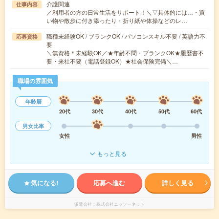
介護関連
仕事内容
／利用者の方の日常生活をサポート！＼▽具体的には…・買
い物や散歩に付き添ったり・折り紙や体操などのレ…
職種未経験OK / ブランクOK / パソコンスキル不要 / 英語力不
応募資格
要
＼無資格＊未経験OK／★年齢不問・ブランクOK★履歴書不
要・来社不要（電話登録OK）★社会保険完備＼…
職場の雰囲気
年齢層
20代
30代
40代
50代
60代
男女比率
女性
男性
もっと見る
気になる!
応募へ進む
詳しく見る
派遣会社
株式会社ニッソーネット