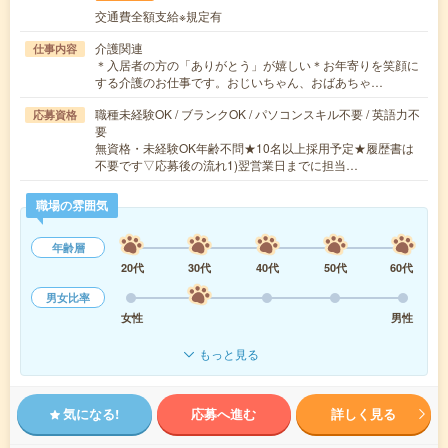
交通費全額支給※規定有
介護関連
仕事内容
＊入居者の方の「ありがとう」が嬉しい＊お年寄りを笑顔に
する介護のお仕事です。おじいちゃん、おばあちゃ…
職種未経験OK / ブランクOK / パソコンスキル不要 / 英語力不
応募資格
要
無資格・未経験OK年齢不問★10名以上採用予定★履歴書は
不要です▽応募後の流れ1)翌営業日までに担当…
職場の雰囲気
年齢層
20代
30代
40代
50代
60代
男女比率
女性
男性
もっと見る
気になる!
応募へ進む
詳しく見る