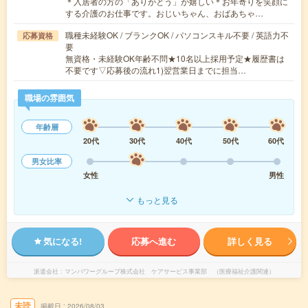
＊入居者の方の「ありがとう」が嬉しい＊お年寄りを笑顔に
する介護のお仕事です。おじいちゃん、おばあちゃ…
職種未経験OK / ブランクOK / パソコンスキル不要 / 英語力不
応募資格
要
無資格・未経験OK年齢不問★10名以上採用予定★履歴書は
不要です▽応募後の流れ1)翌営業日までに担当…
職場の雰囲気
年齢層
20代
30代
40代
50代
60代
男女比率
女性
男性
もっと見る
気になる!
応募へ進む
詳しく見る
派遣会社
マンパワーグループ株式会社 ケアサービス事業部 （医療福祉介護関連）
未読
掲載日
2026/08/03