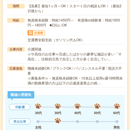
【急募】最短1ヶ月～OK！スタート日の相談もOK！（最短2
期間
日後から）
無資格未経験：時給1450円～ 有資格or経験者：時給1650
時給
円～1800円 ■日払いOK
交通費
交通費全額支給（ガソリン代もOK）
介護関連
仕事内容
≪サ高住のお仕事≫完成したばかりの豪華な施設が多い「サ
高住」。比較的元気で自立した方が多く生活してい…
職種未経験OK / ブランクOK / パソコンスキル不要 / 英語力不
応募資格
要
≪募集条件≫・無資格未経験OK・10名以上採用※週16時間未
満の勤務希望の方は以下の日雇派遣禁止の例…
職場の雰囲気
年齢層
20代
30代
40代
50代
60代
男女比率
女性
男性