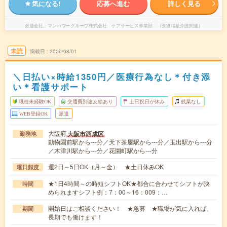
気になる!
応募へ進む
詳しく見る
派遣会社
マンパワーグループ株式会社 ケアサービス事業部 （医療福祉介護関連）
未読
掲載日
2026/08/01
＼日払い×時給1350円／医療行為なし＊付き添
い＊看護サポート
職種未経験OK
交通費別途支給あり
土日祝日が休み
残業なし
WEB登録OK
派遣
大阪府
大阪市西成区
勤務地
動物園前駅から---分／天下茶屋駅から---分／玉出駅から---分
／木津川駅から---分／花園町駅から---分
週2日～5日OK（月～金） ★土日休みOK
曜日頻度
★1日4時間～の時短シフトOK★都合に合わせてシフトが決
時間
められますシフト例：7：00～16：009：…
開始日はご相談ください！ ★急募 ★職場が気に入れば、
期間
長期でも働けます！