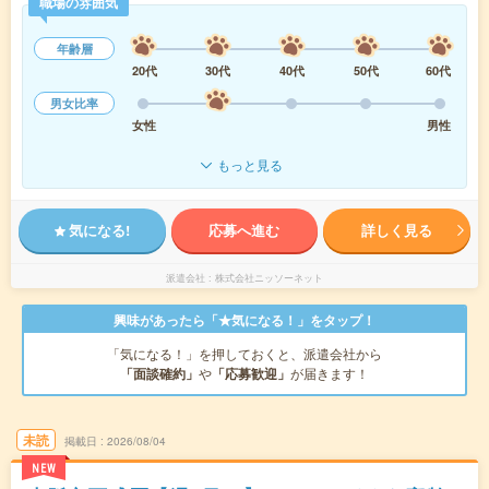
職場の雰囲気
年齢層
20代
30代
40代
50代
60代
男女比率
女性
男性
もっと見る
気になる!
応募へ進む
詳しく見る
派遣会社
株式会社ニッソーネット
興味があったら「★気になる！」をタップ！
「気になる！」を押しておくと、派遣会社から
「面談確約」
や
「応募歓迎」
が届きます！
未読
掲載日
2026/08/04
NEW