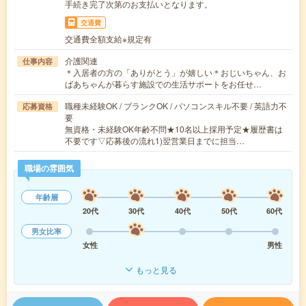
手続き完了次第のお支払いとなります。
交通費
交通費全額支給※規定有
介護関連
仕事内容
＊入居者の方の「ありがとう」が嬉しい＊おじいちゃん、お
ばあちゃんが暮らす施設での生活サポートをお任せ…
職種未経験OK / ブランクOK / パソコンスキル不要 / 英語力不
応募資格
要
無資格・未経験OK年齢不問★10名以上採用予定★履歴書は
不要です▽応募後の流れ1)翌営業日までに担当…
職場の雰囲気
年齢層
20代
30代
40代
50代
60代
男女比率
女性
男性
もっと見る