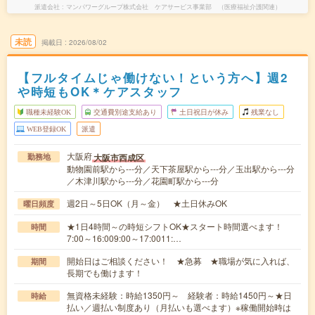
派遣会社
マンパワーグループ株式会社 ケアサービス事業部 （医療福祉介護関連）
未読
掲載日
2026/08/02
【フルタイムじゃ働けない！という方へ】週2
や時短もOK＊ケアスタッフ
職種未経験OK
交通費別途支給あり
土日祝日が休み
残業なし
WEB登録OK
派遣
大阪府
大阪市西成区
勤務地
動物園前駅から---分／天下茶屋駅から---分／玉出駅から---分
／木津川駅から---分／花園町駅から---分
週2日～5日OK（月～金） ★土日休みOK
曜日頻度
★1日4時間～の時短シフトOK★スタート時間選べます！
時間
7:00～16:009:00～17:0011:…
開始日はご相談ください！ ★急募 ★職場が気に入れば、
期間
長期でも働けます！
無資格未経験：時給1350円～ 経験者：時給1450円～★日
時給
払い／週払い制度あり（月払いも選べます）※稼働開始時は