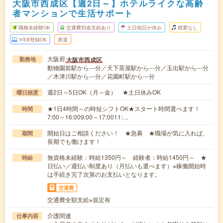
大阪市西成区【週2日～】ホテルライクな高齢
者マンションで生活サポート
職種未経験OK
交通費別途支給あり
土日祝日が休み
残業なし
WEB登録OK
派遣
大阪府
大阪市西成区
勤務地
動物園前駅から---分／天下茶屋駅から---分／玉出駅から---分
／木津川駅から---分／花園町駅から---分
週2日～5日OK（月～金） ★土日休みOK
曜日頻度
★1日4時間～の時短シフトOK★スタート時間選べます！
時間
7:00～16:009:00～17:0011:…
開始日はご相談ください！ ★急募 ★職場が気に入れば、
期間
長期でも働けます！
無資格未経験：時給1350円～ 経験者：時給1450円～ ★
時給
日払い／週払い制度あり（月払いも選べます）※稼働開始時
は手続き完了次第のお支払いとなります。
交通費
交通費全額支給※規定有
介護関連
仕事内容