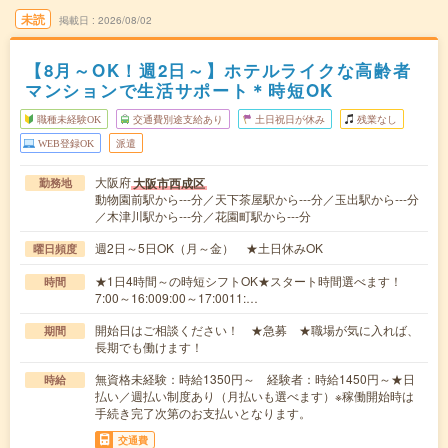
未読
掲載日
2026/08/02
【8月～OK！週2日～】ホテルライクな高齢者
マンションで生活サポート＊時短OK
職種未経験OK
交通費別途支給あり
土日祝日が休み
残業なし
WEB登録OK
派遣
大阪府
大阪市西成区
勤務地
動物園前駅から---分／天下茶屋駅から---分／玉出駅から---分
／木津川駅から---分／花園町駅から---分
週2日～5日OK（月～金） ★土日休みOK
曜日頻度
★1日4時間～の時短シフトOK★スタート時間選べます！
時間
7:00～16:009:00～17:0011:…
開始日はご相談ください！ ★急募 ★職場が気に入れば、
期間
長期でも働けます！
無資格未経験：時給1350円～ 経験者：時給1450円～★日
時給
払い／週払い制度あり（月払いも選べます）※稼働開始時は
手続き完了次第のお支払いとなります。
交通費