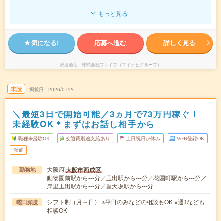
もっと見る
気になる!
応募へ進む
詳しく見る
派遣会社
株式会社ブレイブ（マイナビグループ）
未読
掲載日
2026/07/26
＼最短3日で開始可能／3ヵ月で73万円稼ぐ！
未経験OK＊まずはお話し相手から
職種未経験OK
交通費別途支給あり
土日祝日が休み
WEB登録OK
派遣
大阪府
大阪市西成区
勤務地
動物園前駅から---分／玉出駅から---分／花園町駅から---分／
岸里玉出駅から---分／聖天坂駅から---分
シフト制（月～日） ※平日のみなどの相談もOK ※週3なども
曜日頻度
相談OK