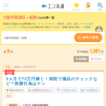
メニュー
気になる!
ログイン
検索
大阪市西成区
×
短期
のお仕事一覧
西成区の派遣のお仕事情報です。
オフィスワーク・事務系
、
営業・販売・サービス系
、
クリエイティブ系
などのお仕事を取り揃えています。短期の条件の他に、
交通費別
途支給あり
、
職種未経験OK
、
友だちと一緒の応募OK
などでもお探し頂けます。
条件の変更
大阪市西成区 / 短期
8
1,381
全
件
平均時給:
円
時給順
新着順
未読
掲載日
2026/08/05
NEW
3ヵ月で73万円稼ぐ！病院で備品のチェックな
ど＊医療行為はナシ
職種未経験OK
交通費別途支給あり
土日祝日が休み
WEB登録OK
派遣
大阪府
大阪市西成区
勤務地