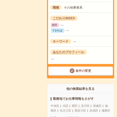
職種
その他事務系
こだわりINDEX
---
絶対
---
できれば
キーワード
---
あなたのプロフィール
---
条件の変更
他の検索結果を見る
勤務地でお仕事情報をさがす
中央区
北区
西区
淀川区
浪速区
福
島区
住之江区
西淀川区
此花区
城東区