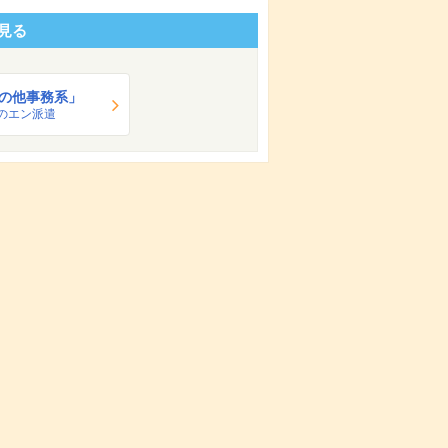
見る
の他事務系」
のエン派遣