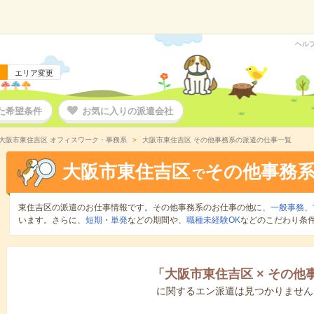
ヘル
エリア変更
た希望条件
お気に入りの派遣会社
大阪市東住吉区 オフィスワーク・事務系
大阪市東住吉区 その他事務系の派遣の仕事一覧
大阪市東住吉区
その他事務
で
東住吉区の派遣のお仕事情報です。その他事務系のお仕事の他に、
一般事務
、
います。さらに、
短期
・
単発
などの期間や、
職種未経験OK
などのこだわり条
「
大阪市東住吉区
×
その他
に関するエン派遣は見つかりません