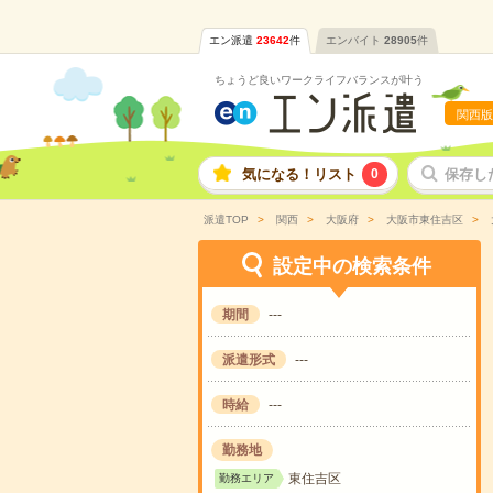
エン派遣
23642
件
エンバイト
28905
件
ちょうど良いワークライフバランスが叶う
関西版
気になる！リスト
0
保存し
派遣TOP
関西
大阪府
大阪市東住吉区
設定中の検索条件
期間
---
派遣形式
---
時給
---
勤務地
東住吉区
勤務エリア