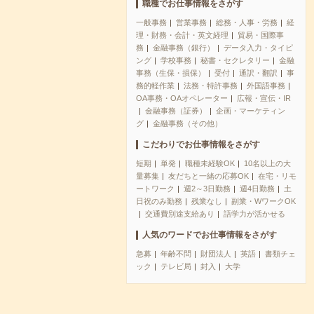
職種でお仕事情報をさがす
一般事務
営業事務
総務・人事・労務
経
理・財務・会計・英文経理
貿易・国際事
務
金融事務（銀行）
データ入力・タイピ
ング
学校事務
秘書・セクレタリー
金融
事務（生保・損保）
受付
通訳・翻訳
事
務的軽作業
法務・特許事務
外国語事務
OA事務・OAオペレーター
広報・宣伝・IR
金融事務（証券）
企画・マーケティン
グ
金融事務（その他）
こだわりでお仕事情報をさがす
短期
単発
職種未経験OK
10名以上の大
量募集
友だちと一緒の応募OK
在宅・リモ
ートワーク
週2～3日勤務
週4日勤務
土
日祝のみ勤務
残業なし
副業・WワークOK
交通費別途支給あり
語学力が活かせる
人気のワードでお仕事情報をさがす
急募
年齢不問
財団法人
英語
書類チェ
ック
テレビ局
封入
大学