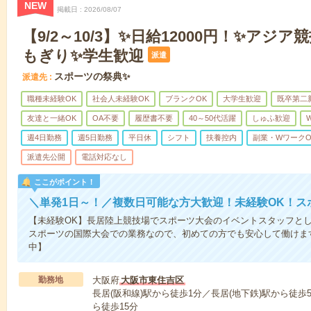
NEW
掲載日
2026/08/07
【9/2～10/3】✨日給12000円！✨アジ
もぎり✨学生歓迎
派遣
スポーツの祭典✨
派遣先
職種未経験OK
社会人未経験OK
ブランクOK
大学生歓迎
既卒第二
友達と一緒OK
OA不要
履歴書不要
40～50代活躍
しゅふ歓迎
週4日勤務
週5日勤務
平日休
シフト
扶養控内
副業・WワークO
派遣先公開
電話対応なし
ここがポイント！
＼単発1日～！／複数日可能な方大歓迎！未経験OK！ス
【未経験OK】長居陸上競技場でスポーツ大会のイベントスタッフと
スポーツの国際大会での業務なので、初めての方でも安心して働けま
中】
勤務地
大阪府
大阪市東住吉区
長居(阪和線)駅から徒歩1分／長居(地下鉄)駅から徒
ら徒歩15分