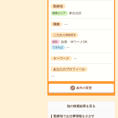
勤務地
東住吉区
勤務エリア
職種
---
こだわりINDEX
副業・WワークOK
絶対
---
できれば
キーワード
---
あなたのプロフィール
---
条件の変更
他の検索結果を見る
勤務地でお仕事情報をさがす