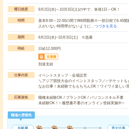
曜日頻度
9月2日(水)～10月3日(土)の中で、単発1日～OK！
時間
基本8:00～22:00の間で8時間勤務※一部日程で6:45開
人がいない時間帯がないように…
つづきを見る
期間
9月2日(水)~10月3日(土) ※急募
時給
日給12,000円
交通費
別途支給
仕事内容
イベントスタッフ・会場設営
＼アジア競技大会のイベントスタッフ／✅チケットも
なお仕事！未経験でももちろんOK！ワイワイ楽しい
応募資格
職種未経験OK / ブランクOK / パソコンスキル不要
未経験OK！✨履歴書不要のオンライン登録実施中✨
職場の雰囲気
年齢層
男女比率