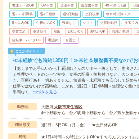
友達と一緒OK
OA不要
英語不要
履歴書不要
40～50代活躍
6
週2～3日勤務
週4日勤務
週5日勤務
土日祝休
朝10時以降スタート
5ｈ以内OK
午後のみOK
残業なし
シフト
交替制勤務
扶養控内
交費支給
車通勤可
制服
日払いOK
週払いOK
職場が禁煙
自転車・バイクOK
看護師
介護士
ここがポイント！
≪未経験でも時給1350円！≫来社＆履歴書不要なので
【あくまでお手伝いから】看護師さんのサポート役として、患者さん
テ整理やベッドのシーツ交換、食事の配膳・後片付けなど、カンタン
く、医療行為も一切ありません。無資格・未経験でも安心して始めら
仕事ではないけど高時給。しかも、週2日・1日4時間～無理なく働け
手間なく…
つづきを見る
勤務地
大阪府
大阪市東住吉区
針中野駅から---分／駒川中野駅から---分／鶴ケ丘駅から
曜日頻度
週2日～5日OK（月～金） ★土日休みOK
時間
★1日4時間～の時短シフトOK★もちろんフルタイムシ