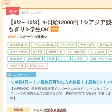
未読
NEW
掲載日
2026/08/07
【9/2～10/3】✨日給12000円！✨アジ
もぎり✨学生OK
派遣
スポーツの祭典✨
派遣先
職種未経験OK
社会人未経験OK
ブランクOK
大学生歓迎
既卒第二
友達と一緒OK
OA不要
履歴書不要
40～50代活躍
しゅふ歓迎
週4日勤務
週5日勤務
平日休
シフト
扶養控内
副業・WワークO
派遣先公開
電話対応なし
ここがポイント！
＼単発1日～！／複数日可能な方大歓迎！未経験OK！ス
【未経験OK】長居陸上競技場でスポーツ大会のイベントスタッフと
スポーツの国際大会での業務なので、初めての方でも安心して働けま
中】
勤務地
大阪府
大阪市東住吉区