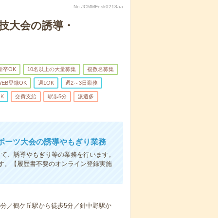
No.JCMMFosk0218aa
ア競技大会の誘導・
新卒OK
10名以上の大量募集
複数名募集
WEB登録OK
週1OK
週2～3日勤務
K
交費支給
駅歩5分
派遣多
ポーツ大会の誘導やもぎり業務
して、誘導やもぎり等の業務を行います。
す。【履歴書不要のオンライン登録実施
歩5分／鶴ケ丘駅から徒歩5分／針中野駅か