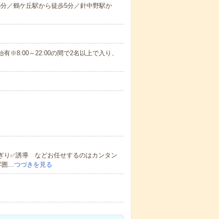
歩5分／鶴ケ丘駅から徒歩5分／針中野駅か
始有※8:00～22:00の間で2名以上で入り、
ぎり✅誘導 などお任せするのはカンタン
雰囲…
つづきを見る