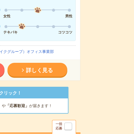
女性
男性
テキパキ
コツコツ
イクグループ）オフィス事業部
詳しく見る
クリック！
」
や
「応募歓迎」
が届きます！
一括
応募