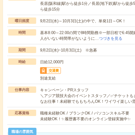
長居(阪和線)駅から徒歩1分／長居(地下鉄)駅から徒
ら徒歩15分
曜日頻度
9月2日(水)～10月3日(土)の中で、単発1日～OK！
時間
基本8:00～22:00の間で8時間勤務※一部日程で6:45開
人がいない時間帯がないように…
つづきを見る
期間
9月2日(水)~10月3日(土) ※急募
時給
日給12,000円
交通費
別途支給
仕事内容
キャンペーン・PRスタッフ
＼アジア競技大会のイベントスタッフ／✅チケットも
なお仕事！未経験でももちろんOK！ワイワイ楽しい
応募資格
職種未経験OK / ブランクOK / パソコンスキル不要
未経験OK！✨履歴書不要のオンライン登録実施中✨
職場の雰囲気