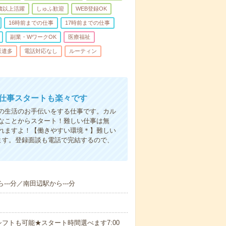
0歳以上活躍
しゅふ歓迎
WEB登録OK
16時前までの仕事
17時前までの仕事
副業・WワークOK
医療福祉
派遣多
電話対応なし
ルーティン
お仕事スタートも楽々です
の生活のお手伝いをする仕事です。カル
なことからスタート！難しい仕事は無
れますよ！【働きやすい環境＊】難しい
ます。登録面談も電話で完結するので、
---分／南田辺駅から---分
フトも可能★スタート時間選べます7:00