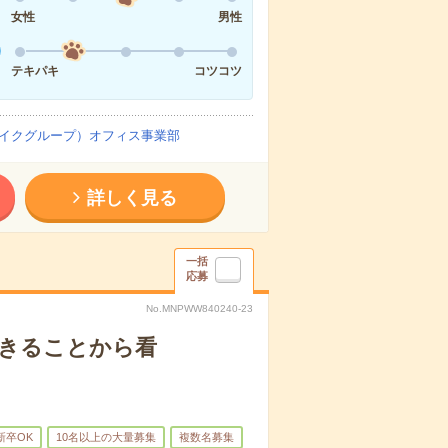
女性
男性
テキパキ
コツコツ
イクグループ）オフィス事業部
詳しく見る
一括
応募
No.MNPWW840240-23
できることから看
新卒OK
10名以上の大量募集
複数名募集