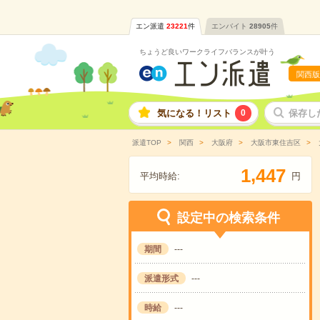
エン派遣
23221
件
エンバイト
28905
件
ちょうど良いワークライフバランスが叶う
関西版
気になる！リスト
0
保存し
派遣TOP
関西
大阪府
大阪市東住吉区
,
1
4
4
7
平均時給:
円
設定中の検索条件
期間
---
派遣形式
---
時給
---