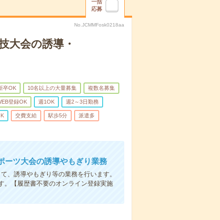
一括
応募
No.JCMMFosk0218aa
ア競技大会の誘導・
新卒OK
10名以上の大量募集
複数名募集
WEB登録OK
週1OK
週2～3日勤務
K
交費支給
駅歩5分
派遣多
ポーツ大会の誘導やもぎり業務
して、誘導やもぎり等の業務を行います。
す。【履歴書不要のオンライン登録実施