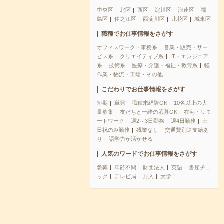
中央区
北区
西区
淀川区
浪速区
福
島区
住之江区
西淀川区
此花区
城東区
職種でお仕事情報をさがす
オフィスワーク・事務系
営業・販売・サー
ビス系
クリエイティブ系
IT・エンジニア
系
技術系
医療・介護・福祉・教育系
軽
作業・物流・工場・その他
こだわりでお仕事情報をさがす
短期
単発
職種未経験OK
10名以上の大
量募集
友だちと一緒の応募OK
在宅・リモ
ートワーク
週2～3日勤務
週4日勤務
土
日祝のみ勤務
残業なし
交通費別途支給あ
り
語学力が活かせる
人気のワードでお仕事情報をさがす
急募
年齢不問
財団法人
英語
書類チェ
ック
テレビ局
封入
大学