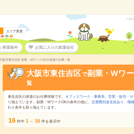
ヘル
エリア変更
た希望条件
お気に入りの派遣会社
大阪市東住吉区 副業・WワークOKの派遣の仕事一覧
大阪市東住吉区
副業・Wワー
で
覧
東住吉区の派遣のお仕事情報です。
オフィスワーク・事務系
、
営業・販売・サ
り揃えています。副業・WワークOKの条件の他に、
交通費別途支給あり
、
職種
わり条件も取り揃えています。
16
1
16
件中
～
件を表示中