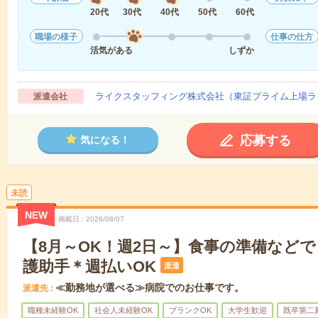
20代
30代
40代
50代
60代
職場の様子
仕事の仕方
活気がある
しずか
ライクスタッフィング株式会社（東証プライム上場ラ
派遣会社
応募する
気になる！
未読
NEW
掲載日
2026/08/07
【8月～OK！週2日～】食事の準備など
護助手＊週払いOK
派遣
≪勤務地が選べる≫病院でのお仕事です。
派遣先
職種未経験OK
社会人未経験OK
ブランクOK
大学生歓迎
既卒第二