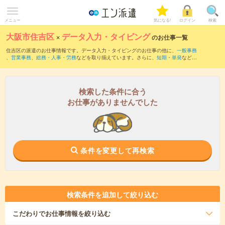
メニュー
気になる!
ログイン
検索
大阪市住吉区
×
データ入力・タイピング
のお仕事一覧
住吉区の派遣のお仕事情報です。データ入力・タイピングのお仕事の他に、
一般事務
、
営業事務
、
総務・人事・労務
などを取り揃えています。さらに、
短期
・
単発
などの
期間や、
職種未経験OK
などのこだわり条件で絞り込んでいただけます。職種辞典：
デ
ータ入力・タイピングのお仕事とは？とは？
検索した条件に合う
お仕事がありませんでした
条件を変更して再検索
検索条件を追加して絞り込む
こだわり
でお仕事情報を絞り込む