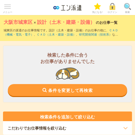
メニュー
気になる!
ログイン
検索
大阪市城東区
×
設計（土木・建築・設備）
のお仕事一覧
城東区の派遣のお仕事情報です。設計（土木・建築・設備）のお仕事の他に、
ＣＡＤ
（機械・電気・電子）
、
ＣＡＤ（土木・建築・設備）
、
研究開発関連（技術系）
など
を取り揃えています。さらに、
短期
・
単発
などの期間や、
職種未経験OK
などのこだわ
り条件で絞り込んでいただけます。職種辞典：
設計（土木・建築・設備）のお仕事と
は？とは？
検索した条件に合う
お仕事がありませんでした
条件を変更して再検索
検索条件を追加して絞り込む
こだわり
でお仕事情報を絞り込む