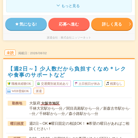
もっと見る
気になる!
応募へ進む
詳しく見る
派遣会社
株式会社ニッソーネット
未読
掲載日
2026/08/02
【週2日～】少人数だから負担すくなめ＊レク
や食事のサポートなど
職種未経験OK
交通費別途支給あり
土日祝日が休み
残業なし
WEB登録OK
派遣
大阪府
大阪市旭区
勤務地
千林大宮駅から---分／関目高殿駅から---分／新森古市駅から-
--分／千林駅から---分／森小路駅から---分
週2日～OK ■曜日固定の相談OK！ ■希望の曜日があればご相
曜日頻度
談ください！