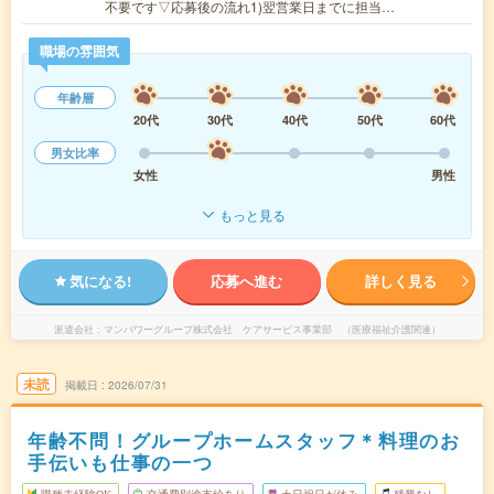
不要です▽応募後の流れ1)翌営業日までに担当…
職場の雰囲気
年齢層
20代
30代
40代
50代
60代
男女比率
女性
男性
もっと見る
気になる!
応募へ進む
詳しく見る
派遣会社
マンパワーグループ株式会社 ケアサービス事業部 （医療福祉介護関連）
未読
掲載日
2026/07/31
年齢不問！グループホームスタッフ＊料理のお
手伝いも仕事の一つ
職種未経験OK
交通費別途支給あり
土日祝日が休み
残業なし