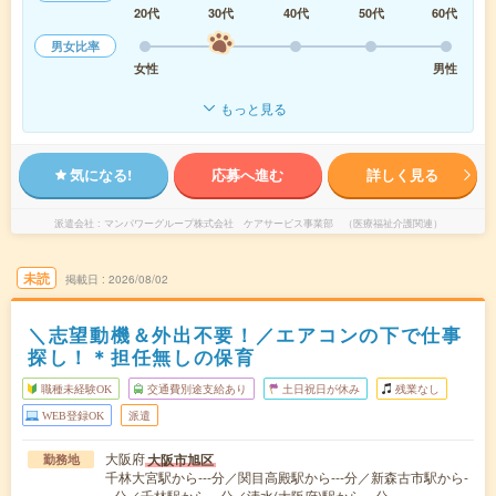
20代
30代
40代
50代
60代
男女比率
女性
男性
もっと見る
気になる!
応募へ進む
詳しく見る
派遣会社
マンパワーグループ株式会社 ケアサービス事業部 （医療福祉介護関連）
未読
掲載日
2026/08/02
＼志望動機＆外出不要！／エアコンの下で仕事
探し！＊担任無しの保育
職種未経験OK
交通費別途支給あり
土日祝日が休み
残業なし
WEB登録OK
派遣
大阪府
大阪市旭区
勤務地
千林大宮駅から---分／関目高殿駅から---分／新森古市駅から-
--分／千林駅から---分／清水(大阪府)駅から---分