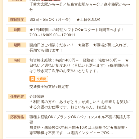
千林大宮駅から---分／新森古市駅から---分／森小路駅から---
分
週2日～5日OK（月～金） ★土日休みOK
曜日頻度
★1日4時間～の時短シフトOK★スタート時間選べます！
時間
7:00～16:009:00～17:0011:…
開始日はご相談ください！ ★急募 ★職場が気に入れば、
期間
長期でも働けます！
無資格未経験：時給1400円～ 経験者：時給1450円～ ★
時給
日払い／週払い制度あり（月払いも選べます）※稼働開始時
は手続き完了次第のお支払いとなります。
交通費
交通費全額支給※規定有
介護関連
仕事内容
＊利用者の方の「ありがとう」が嬉しい＊ お年寄りを笑顔に
する介護のお仕事です。おじいちゃん、おばあち…
職種未経験OK / ブランクOK / パソコンスキル不要 / 英語力不
応募資格
要
無資格・未経験OK年齢不問★10名以上採用予定★履歴書・
志望動機は不要です →電話インタビューでOK…