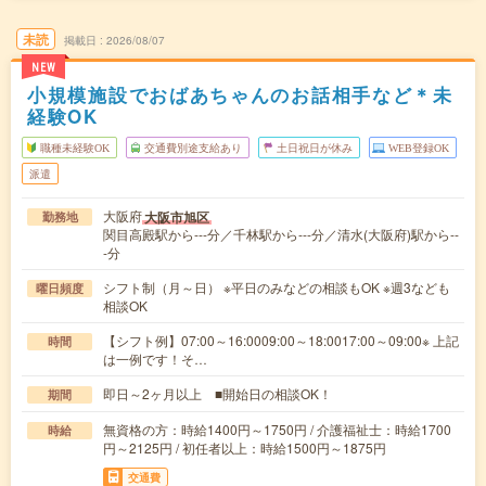
未読
掲載日
2026/08/07
NEW
小規模施設でおばあちゃんのお話相手など＊未
経験OK
職種未経験OK
交通費別途支給あり
土日祝日が休み
WEB登録OK
派遣
大阪府
大阪市旭区
勤務地
関目高殿駅から---分／千林駅から---分／清水(大阪府)駅から--
-分
シフト制（月～日） ※平日のみなどの相談もOK ※週3なども
曜日頻度
相談OK
【シフト例】07:00～16:0009:00～18:0017:00～09:00※ 上記
時間
は一例です！そ…
即日～2ヶ月以上 ■開始日の相談OK！
期間
無資格の方：時給1400円～1750円 / 介護福祉士：時給1700
時給
円～2125円 / 初任者以上：時給1500円～1875円
交通費