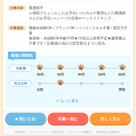
看護助手
仕事内容
≪病院でちょっとしたお手伝い≫○カルテ整理などの看護師
さんのお手伝い○シーツの交換やベッドメイキング…
職種未経験OK / ブランクOK / パソコンスキル不要 / 英語力不
応募資格
要
無資格・未経験OK年齢不問★10名以上採用予定★履歴書は
不要です▽応募後の流れ1)翌営業日までに担当…
職場の雰囲気
年齢層
20代
30代
40代
50代
60代
男女比率
女性
男性
もっと見る
気になる!
応募へ進む
詳しく見る
派遣会社
マンパワーグループ株式会社 ケアサービス事業部 （医療福祉介護関連）