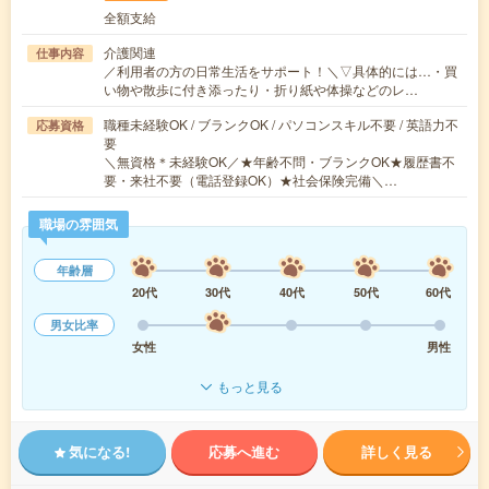
全額支給
介護関連
仕事内容
／利用者の方の日常生活をサポート！＼▽具体的には…・買
い物や散歩に付き添ったり・折り紙や体操などのレ…
職種未経験OK / ブランクOK / パソコンスキル不要 / 英語力不
応募資格
要
＼無資格＊未経験OK／★年齢不問・ブランクOK★履歴書不
要・来社不要（電話登録OK）★社会保険完備＼…
職場の雰囲気
年齢層
20代
30代
40代
50代
60代
男女比率
女性
男性
もっと見る
気になる!
応募へ進む
詳しく見る