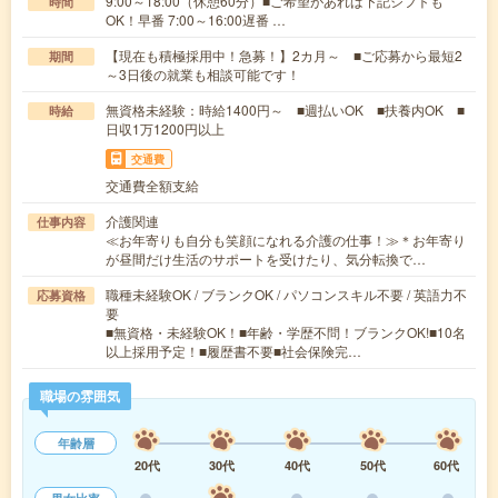
9:00～18:00（休憩60分）■ご希望があれば下記シフトも
時間
OK！早番 7:00～16:00遅番 …
【現在も積極採用中！急募！】2カ月～ ■ご応募から最短2
期間
～3日後の就業も相談可能です！
無資格未経験：時給1400円～ ■週払いOK ■扶養内OK ■
時給
日収1万1200円以上
交通費
交通費全額支給
介護関連
仕事内容
≪お年寄りも自分も笑顔になれる介護の仕事！≫＊お年寄り
が昼間だけ生活のサポートを受けたり、気分転換で…
職種未経験OK / ブランクOK / パソコンスキル不要 / 英語力不
応募資格
要
■無資格・未経験OK！■年齢・学歴不問！ブランクOK!■10名
以上採用予定！■履歴書不要■社会保険完…
職場の雰囲気
年齢層
20代
30代
40代
50代
60代