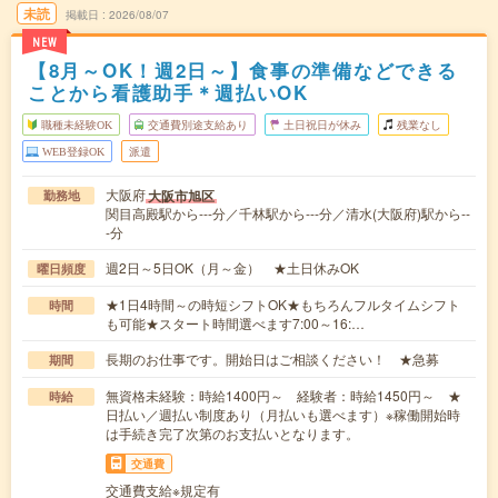
未読
掲載日
2026/08/07
NEW
【8月～OK！週2日～】食事の準備などできる
ことから看護助手＊週払いOK
職種未経験OK
交通費別途支給あり
土日祝日が休み
残業なし
WEB登録OK
派遣
大阪府
大阪市旭区
勤務地
関目高殿駅から---分／千林駅から---分／清水(大阪府)駅から--
-分
週2日～5日OK（月～金） ★土日休みOK
曜日頻度
★1日4時間～の時短シフトOK★もちろんフルタイムシフト
時間
も可能★スタート時間選べます7:00～16:…
長期のお仕事です。開始日はご相談ください！ ★急募
期間
無資格未経験：時給1400円～ 経験者：時給1450円～ ★
時給
日払い／週払い制度あり（月払いも選べます）※稼働開始時
は手続き完了次第のお支払いとなります。
交通費
交通費支給※規定有