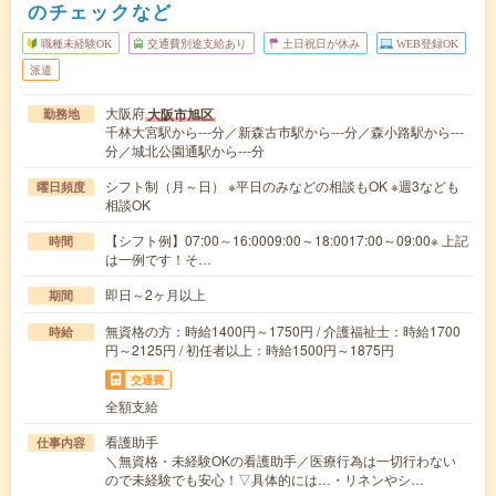
のチェックなど
職種未経験OK
交通費別途支給あり
土日祝日が休み
WEB登録OK
派遣
大阪府
大阪市旭区
勤務地
千林大宮駅から---分／新森古市駅から---分／森小路駅から---
分／城北公園通駅から---分
シフト制（月～日） ※平日のみなどの相談もOK ※週3なども
曜日頻度
相談OK
【シフト例】07:00～16:0009:00～18:0017:00～09:00※ 上記
時間
は一例です！そ…
即日～2ヶ月以上
期間
無資格の方：時給1400円～1750円 / 介護福祉士：時給1700
時給
円～2125円 / 初任者以上：時給1500円～1875円
交通費
全額支給
看護助手
仕事内容
＼無資格・未経験OKの看護助手／医療行為は一切行わない
ので未経験でも安心！▽具体的には…・リネンやシ…