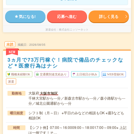
気になる!
応募へ進む
詳しく見る
派遣会社
株式会社ニッソーネット
未読
掲載日
2026/08/05
NEW
3ヵ月で73万円稼ぐ！病院で備品のチェックな
ど＊医療行為はナシ
職種未経験OK
交通費別途支給あり
土日祝日が休み
WEB登録OK
派遣
大阪府
大阪市旭区
勤務地
千林大宮駅から---分／新森古市駅から---分／森小路駅から---
分／城北公園通駅から---分
シフト制（月～日） ※平日のみなどの相談もOK ※週3なども
曜日頻度
相談OK
【シフト例】07:00～16:0009:00～18:0017:00～09:00※ 上記
時間
は一例です！そ…