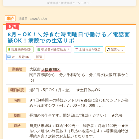
派遣会社
株式会社ニッソーネット
未読
掲載日
2026/08/06
NEW
8月～OK！＼好きな時間曜日で働ける／電話面
談OK！病院での生活サポ
職種未経験OK
交通費別途支給あり
土日祝日が休み
残業なし
WEB登録OK
派遣
大阪府
大阪市旭区
勤務地
関目高殿駅から---分／千林駅から---分／清水(大阪府)駅から--
-分
週2日～5日OK（月～金） ★土日休みOK
曜日頻度
★1日4時間～の時短シフトOK★都合に合わせてシフトが決
時間
められますシフト例：7：00～16：009：…
長期のお仕事です。開始日はご相談ください！ ★急募
期間
無資格未経験：時給1400円～ 経験者：時給1450円～★日
時給
払い／週払い制度あり（月払いも選べます）※稼働開始時は
手続き完了次第のお支払いとなります。