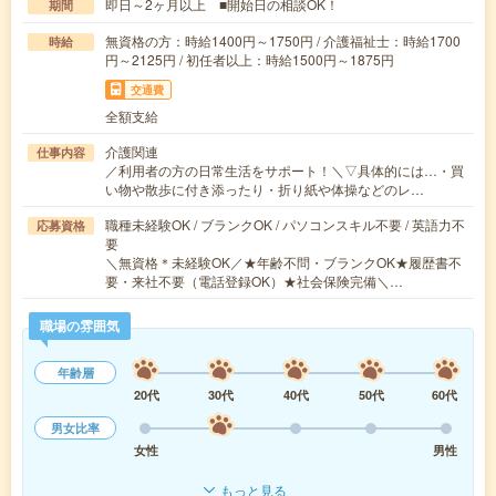
即日～2ヶ月以上 ■開始日の相談OK！
期間
無資格の方：時給1400円～1750円 / 介護福祉士：時給1700
時給
円～2125円 / 初任者以上：時給1500円～1875円
交通費
全額支給
介護関連
仕事内容
／利用者の方の日常生活をサポート！＼▽具体的には…・買
い物や散歩に付き添ったり・折り紙や体操などのレ…
職種未経験OK / ブランクOK / パソコンスキル不要 / 英語力不
応募資格
要
＼無資格＊未経験OK／★年齢不問・ブランクOK★履歴書不
要・来社不要（電話登録OK）★社会保険完備＼…
職場の雰囲気
年齢層
20代
30代
40代
50代
60代
男女比率
女性
男性
もっと見る