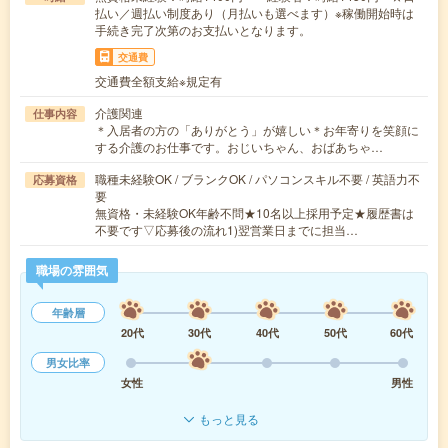
払い／週払い制度あり（月払いも選べます）※稼働開始時は
手続き完了次第のお支払いとなります。
交通費
交通費全額支給※規定有
介護関連
仕事内容
＊入居者の方の「ありがとう」が嬉しい＊お年寄りを笑顔に
する介護のお仕事です。おじいちゃん、おばあちゃ…
職種未経験OK / ブランクOK / パソコンスキル不要 / 英語力不
応募資格
要
無資格・未経験OK年齢不問★10名以上採用予定★履歴書は
不要です▽応募後の流れ1)翌営業日までに担当…
職場の雰囲気
年齢層
20代
30代
40代
50代
60代
男女比率
女性
男性
もっと見る