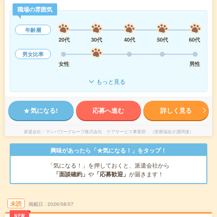
職場の雰囲気
年齢層
20代
30代
40代
50代
60代
男女比率
女性
男性
もっと見る
気になる!
応募へ進む
詳しく見る
派遣会社
マンパワーグループ株式会社 ケアサービス事業部 （医療福祉介護関連）
興味があったら「★気になる！」をタップ！
「気になる！」を押しておくと、派遣会社から
「面談確約」
や
「応募歓迎」
が届きます！
未読
掲載日
2026/08/07
NEW