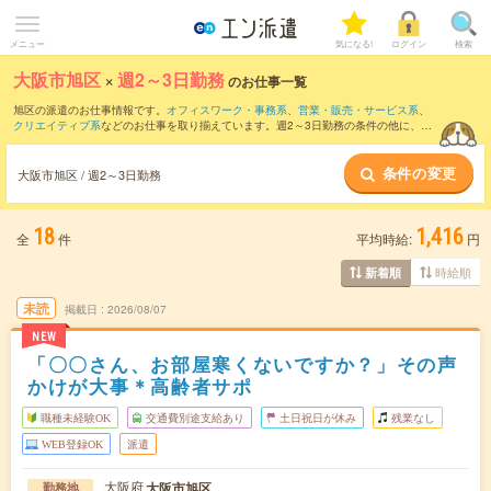
メニュー
気になる!
ログイン
検索
大阪市旭区
×
週2～3日勤務
のお仕事一覧
旭区の派遣のお仕事情報です。
オフィスワーク・事務系
、
営業・販売・サービス系
、
クリエイティブ系
などのお仕事を取り揃えています。週2～3日勤務の条件の他に、
交
通費別途支給あり
、
職種未経験OK
、
友だちと一緒の応募OK
などのこだわり条件も取
り揃えています。
条件の変更
大阪市旭区 / 週2～3日勤務
18
1,416
全
件
平均時給:
円
時給順
新着順
未読
掲載日
2026/08/07
NEW
「〇〇さん、お部屋寒くないですか？」その声
かけが大事＊高齢者サポ
職種未経験OK
交通費別途支給あり
土日祝日が休み
残業なし
WEB登録OK
派遣
大阪府
大阪市旭区
勤務地