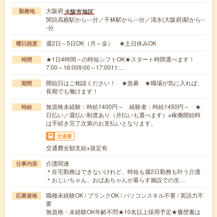
大阪府
大阪市旭区
勤務地
関目高殿駅から---分／千林駅から---分／清水(大阪府)駅から--
-分
週2日～5日OK（月～金） ★土日休みOK
曜日頻度
★1日4時間～の時短シフトOK★スタート時間選べます！
時間
7:00～16:009:00～17:0011:…
開始日はご相談ください！ ★急募 ★職場が気に入れば、
期間
長期でも働けます！
無資格未経験：時給1400円～ 経験者：時給1450円～ ★
時給
日払い／週払い制度あり（月払いも選べます）※稼働開始時
は手続き完了次第のお支払いとなります。
交通費
交通費全額支給※規定有
介護関連
仕事内容
＊在宅勤務はできないけれど、時短も週2日勤務も叶う介護
＊おじいちゃん、おばあちゃんが暮らす施設での生…
職種未経験OK / ブランクOK / パソコンスキル不要 / 英語力不
応募資格
要
無資格・未経験OK年齢不問★10名以上採用予定★履歴書は