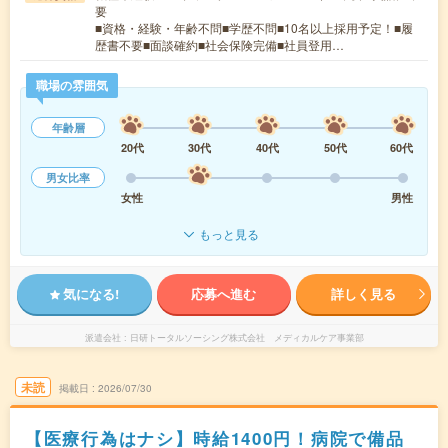
要
■資格・経験・年齢不問■学歴不問■10名以上採用予定！■履
歴書不要■面談確約■社会保険完備■社員登用…
職場の雰囲気
年齢層
20代
30代
40代
50代
60代
男女比率
女性
男性
もっと見る
気になる!
応募へ進む
詳しく見る
派遣会社
日研トータルソーシング株式会社 メディカルケア事業部
未読
掲載日
2026/07/30
【医療行為はナシ】時給1400円！病院で備品