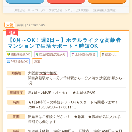
派遣会社
マンパワーグループ株式会社 ケアサービス事業部 （医療福祉介護関連）
未読
掲載日
2026/08/05
NEW
【8月～OK！週2日～】ホテルライクな高齢者
マンションで生活サポート＊時短OK
職種未経験OK
交通費別途支給あり
土日祝日が休み
残業なし
WEB登録OK
派遣
大阪府
大阪市旭区
勤務地
関目高殿駅から---分／千林駅から---分／清水(大阪府)駅から--
-分
週2日～5日OK（月～金） ★土日休みOK
曜日頻度
★1日4時間～の時短シフトOK★スタート時間選べます！
時間
7:00～16:009:00～17:0011:…
開始日はご相談ください！ ★急募 ★職場が気に入れば、
期間
長期でも働けます！
無資格未経験：時給1400円～ 経験者：時給1450円～★日
時給