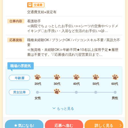
交通費
交通費支給※規定有
看護助手
仕事内容
≪病院でちょっとしたお手伝い≫○シーツの交換やベッドメ
イキング〇お手洗い・入浴など生活のお手伝い○診…
職種未経験OK / ブランクOK / パソコンスキル不要 / 英語力不
応募資格
要
≪無資格・未経験OK≫年齢不問★10名以上採用予定★履歴
書は不要です。▽応募後の流れ1)翌営業日まで…
職場の雰囲気
年齢層
20代
30代
40代
50代
60代
男女比率
女性
男性
もっと見る
気になる!
応募へ進む
詳しく見る