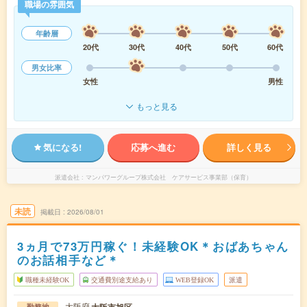
職場の雰囲気
年齢層
20代
30代
40代
50代
60代
男女比率
女性
男性
もっと見る
気になる!
応募へ進む
詳しく見る
派遣会社
マンパワーグループ株式会社 ケアサービス事業部（保育）
未読
掲載日
2026/08/01
3ヵ月で73万円稼ぐ！未経験OK＊おばあちゃん
のお話相手など＊
職種未経験OK
交通費別途支給あり
WEB登録OK
派遣
大阪府
勤務地