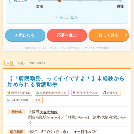
男女比率
女性
男性
もっと見る
気になる!
応募へ進む
詳しく見る
派遣会社
日研トータルソーシング株式会社 メディカルケア事業部
未読
掲載日
2026/08/02
【「病院勤務」ってイイですよ＊】未経験から
始められる看護助手
職種未経験OK
交通費別途支給あり
土日祝日が休み
残業なし
WEB登録OK
派遣
大阪府
大阪市旭区
勤務地
関目高殿駅から---分／千林駅から---分／清水(大阪府)駅から--
-分
週2日～5日OK（月～金） ★土日休みOK
曜日頻度