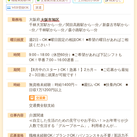
WEB登録OK
派遣
大阪府
大阪市旭区
勤務地
千林大宮駅から---分／関目高殿駅から---分／新森古市駅から-
--分／千林駅から---分／森小路駅から---分
週2日～OK ■曜日固定の相談OK！ ■希望の曜日があればご相
曜日頻度
談ください！
9:00～18:00（休憩60分）■ご希望があれば下記シフトも
時間
OK！早番 7:00～16:00遅番 …
【8月中のスタートOK！急募！】2カ月～ ■ご応募から最短
期間
2～3日後に就業が可能です！
無資格未経験：時給1400円～ ■週払いOK ■扶養内OK ■
時給
日収1万1200円以上
交通費
交通費全額支給
介護関連
仕事内容
≪自立した生活のための見守りやお手伝い！≫お年寄りが少
人数で生活する「グループホーム」。利用者さんが…
職種未経験OK / ブランクOK / パソコンスキル不要 / 英語力不
応募資格