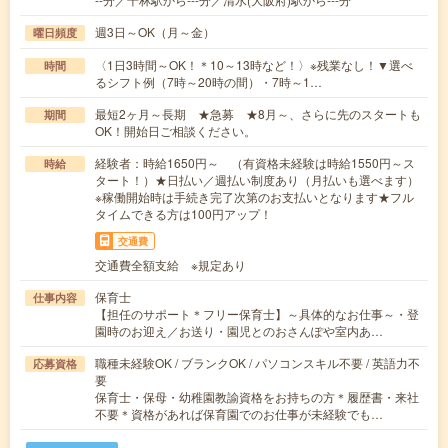
週3日～OK（月～金）
曜日頻度
〈1日3時間～OK！＊10～13時など！〉※残業なし！▼選べ
時間
るシフト例（7時～20時の間）・7時～1…
最短2ヶ月～長期 ★急募 ★8月～、さらに先のスタートも
期間
OK！開始日ご相談ください。
経験者：時給1650円～ （有資格未経験は時給1550円～ス
時給
タート！）★日払い／週払い制度あり（月払いも選べます）
※稼働開始時は手続き完了次第のお支払いとなります★フル
タイムできる方は100円アップ！
交通費
交通費全額支給 ※規定あり
保育士
仕事内容
【担任のサポート＊フリー保育士】～具体的なお仕事～・登
園時のお迎え／お送り・園児とのおさんぽや室内あ…
職種未経験OK / ブランクOK / パソコンスキル不要 / 英語力不
応募資格
要
保育士・保母・幼稚園教諭資格をお持ちの方＊履歴書・来社
不要＊資格があれば保育園でのお仕事が未経験でも…