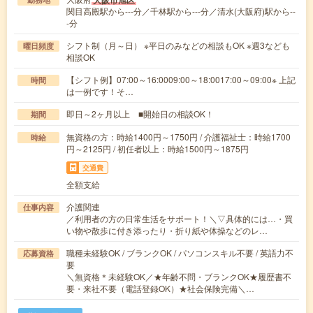
大阪市旭区
関目高殿駅から---分／千林駅から---分／清水(大阪府)駅から--
-分
シフト制（月～日） ※平日のみなどの相談もOK ※週3なども
曜日頻度
相談OK
【シフト例】07:00～16:0009:00～18:0017:00～09:00※ 上記
時間
は一例です！そ…
即日～2ヶ月以上 ■開始日の相談OK！
期間
無資格の方：時給1400円～1750円 / 介護福祉士：時給1700
時給
円～2125円 / 初任者以上：時給1500円～1875円
交通費
全額支給
介護関連
仕事内容
／利用者の方の日常生活をサポート！＼▽具体的には…・買
い物や散歩に付き添ったり・折り紙や体操などのレ…
職種未経験OK / ブランクOK / パソコンスキル不要 / 英語力不
応募資格
要
＼無資格＊未経験OK／★年齢不問・ブランクOK★履歴書不
要・来社不要（電話登録OK）★社会保険完備＼…