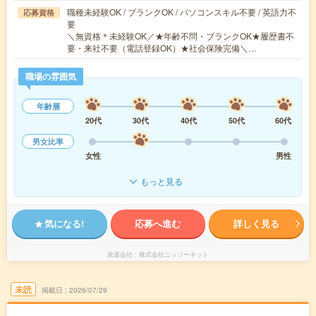
職種未経験OK / ブランクOK / パソコンスキル不要 / 英語力不
応募資格
要
＼無資格＊未経験OK／★年齢不問・ブランクOK★履歴書不
要・来社不要（電話登録OK）★社会保険完備＼…
職場の雰囲気
年齢層
20代
30代
40代
50代
60代
男女比率
女性
男性
もっと見る
気になる!
応募へ進む
詳しく見る
派遣会社
株式会社ニッソーネット
未読
掲載日
2026/07/29