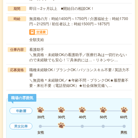
即日～2ヶ月以上 ■開始日の相談OK！
期間
無資格の方：時給1400円～1750円 / 介護福祉士：時給1700
時給
円～2125円 / 初任者以上：時給1500円～1875円
交通費
全額支給
看護助手
仕事内容
＼無資格・未経験OKの看護助手／医療行為は一切行わない
ので未経験でも安心！▽具体的には…・リネンやシ…
職種未経験OK / ブランクOK / パソコンスキル不要 / 英語力不
応募資格
要
＼無資格＊未経験OK／★年齢不問・ブランクOK★履歴書不
要・来社不要（電話登録OK）★社会保険完備＼…
職場の雰囲気
年齢層
20代
30代
40代
50代
60代
男女比率
女性
男性