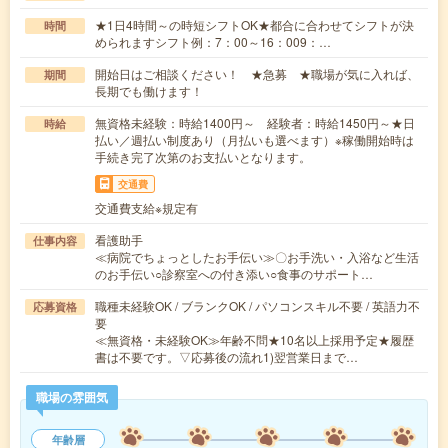
★1日4時間～の時短シフトOK★都合に合わせてシフトが決
時間
められますシフト例：7：00～16：009：…
開始日はご相談ください！ ★急募 ★職場が気に入れば、
期間
長期でも働けます！
無資格未経験：時給1400円～ 経験者：時給1450円～★日
時給
払い／週払い制度あり（月払いも選べます）※稼働開始時は
手続き完了次第のお支払いとなります。
交通費
交通費支給※規定有
看護助手
仕事内容
≪病院でちょっとしたお手伝い≫〇お手洗い・入浴など生活
のお手伝い○診察室への付き添い○食事のサポート…
職種未経験OK / ブランクOK / パソコンスキル不要 / 英語力不
応募資格
要
≪無資格・未経験OK≫年齢不問★10名以上採用予定★履歴
書は不要です。▽応募後の流れ1)翌営業日まで…
職場の雰囲気
年齢層