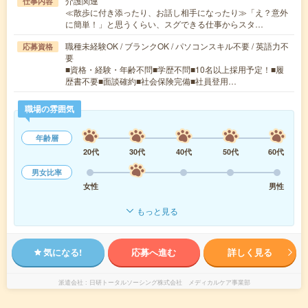
介護関連
仕事内容
≪散歩に付き添ったり、お話し相手になったり≫「え？意外
に簡単！」と思うくらい、スグできる仕事からスタ…
職種未経験OK / ブランクOK / パソコンスキル不要 / 英語力不
応募資格
要
■資格・経験・年齢不問■学歴不問■10名以上採用予定！■履
歴書不要■面談確約■社会保険完備■社員登用…
職場の雰囲気
年齢層
20代
30代
40代
50代
60代
男女比率
女性
男性
もっと見る
気になる!
応募へ進む
詳しく見る
派遣会社
日研トータルソーシング株式会社 メディカルケア事業部