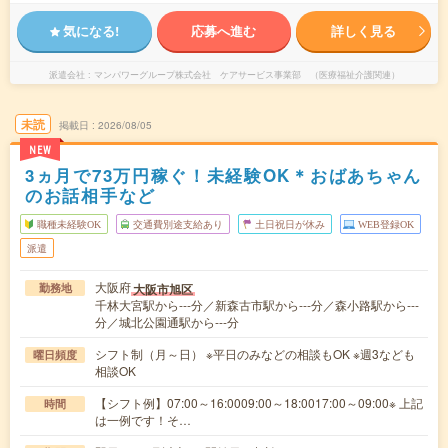
気になる!
応募へ進む
詳しく見る
派遣会社
マンパワーグループ株式会社 ケアサービス事業部 （医療福祉介護関連）
未読
掲載日
2026/08/05
NEW
3ヵ月で73万円稼ぐ！未経験OK＊おばあちゃん
のお話相手など
職種未経験OK
交通費別途支給あり
土日祝日が休み
WEB登録OK
派遣
大阪府
大阪市旭区
勤務地
千林大宮駅から---分／新森古市駅から---分／森小路駅から---
分／城北公園通駅から---分
シフト制（月～日） ※平日のみなどの相談もOK ※週3なども
曜日頻度
相談OK
【シフト例】07:00～16:0009:00～18:0017:00～09:00※ 上記
時間
は一例です！そ…