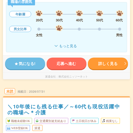
職場の雰囲気
年齢層
20代
30代
40代
50代
60代
男女比率
女性
男性
もっと見る
気になる!
応募へ進む
詳しく見る
派遣会社
株式会社ニッソーネット
未読
掲載日
2026/07/31
＼10年後にも残る仕事／～60代も現役活躍中
の職場へ＊介護
職種未経験OK
交通費別途支給あり
土日祝日が休み
残業なし
WEB登録OK
派遣