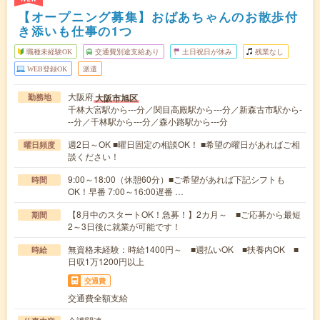
【オープニング募集】おばあちゃんのお散歩付
き添いも仕事の1つ
職種未経験OK
交通費別途支給あり
土日祝日が休み
残業なし
WEB登録OK
派遣
大阪府
大阪市旭区
勤務地
千林大宮駅から---分／関目高殿駅から---分／新森古市駅から-
--分／千林駅から---分／森小路駅から---分
週2日～OK ■曜日固定の相談OK！ ■希望の曜日があればご相
曜日頻度
談ください！
9:00～18:00（休憩60分）■ご希望があれば下記シフトも
時間
OK！早番 7:00～16:00遅番 …
【8月中のスタートOK！急募！】2カ月～ ■ご応募から最短
期間
2～3日後に就業が可能です！
無資格未経験：時給1400円～ ■週払いOK ■扶養内OK ■
時給
日収1万1200円以上
交通費
交通費全額支給