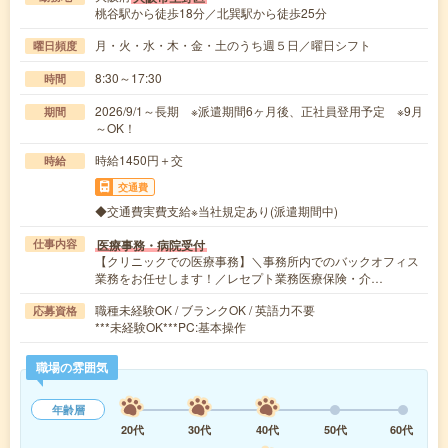
桃谷駅から徒歩18分／北巽駅から徒歩25分
月・火・水・木・金・土のうち週５日／曜日シフト
曜日頻度
8:30～17:30
時間
2026/9/1～長期 ※派遣期間6ヶ月後、正社員登用予定 ※9月
期間
～OK！
時給1450円＋交
時給
交通費
◆交通費実費支給※当社規定あり(派遣期間中)
医療事務・病院受付
仕事内容
【クリニックでの医療事務】＼事務所内でのバックオフィス
業務をお任せします！／レセプト業務医療保険・介…
職種未経験OK / ブランクOK / 英語力不要
応募資格
***未経験OK***PC:基本操作
職場の雰囲気
年齢層
20代
30代
40代
50代
60代