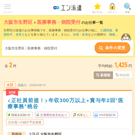
メニュー
気になる!
ログイン
検索
大阪市生野区
×
医療事務・病院受付
のお仕事一覧
生野区の派遣のお仕事情報です。医療事務・病院受付のお仕事の他に、
介護関連
、
看
護助手
、
保育士
などを取り揃えています。さらに、
短期
・
単発
などの期間や、
職種未
経験OK
などのこだわり条件で絞り込んでいただけます。職種辞典：
医療事務・病院受
付のお仕事とは？とは？
条件の変更
大阪市生野区 / 医療事務・病院受付
2
1,425
全
件
平均時給:
円
時給順
新着順
未読
掲載日
2026/08/10
NEW
<正社員前提！>年収300万以上×賞与年2回*医
療事務*桃谷
職種未経験OK
交通費別途支給あり
残業なし
WEB登録OK
正社員への紹介予定派遣
大阪府
大阪市生野区
勤務地