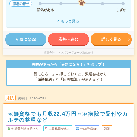
職場の様子
活気がある
しずか
もっと見る
気になる!
応募へ進む
詳しく見る
派遣会社
マンパワーグループ株式会社
興味があったら「★気になる！」をタップ！
「気になる！」を押しておくと、派遣会社から
「面談確約」
や
「応募歓迎」
が届きます！
未読
掲載日
2026/07/21
≪無資格でも月収22.4万円～≫病院で受付やカ
ルテの整理など
交通費別途支給あり
土日祝日が休み
WEB登録OK
派遣