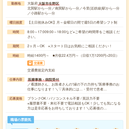
大阪府
大阪市生野区
勤務地
北巽駅から---分／南巽駅から---分／今里(近鉄線)駅から---分
／小路駅から---分
【土日祝休みOK】月～金曜日の間で週5日の希望シフト制
曜日頻度
8:00～17:009:00～18:00など※ご希望の時間帯をご相談くだ
時間
さい。
2ヶ月～OK ※スタート日はお気軽にご相談ください！
期間
時給1400円～ ■月収22.4万円～（日収1万1200円×20日）
時給
交通費
交通費規定内支給
医療事務・病院受付
仕事内容
／看護師さん、お医者さんの“縁の下の力持ち”医療事務のお
仕事になります！＼▽具体的には…・受付で患者…
ブランクOK / パソコンスキル不要 / 英語力不要
応募資格
※履歴書不要・来社不要で電話相談もOK！少しでも気になる
方は是非応募をお待ちしております！＼応募後の…
職場の雰囲気