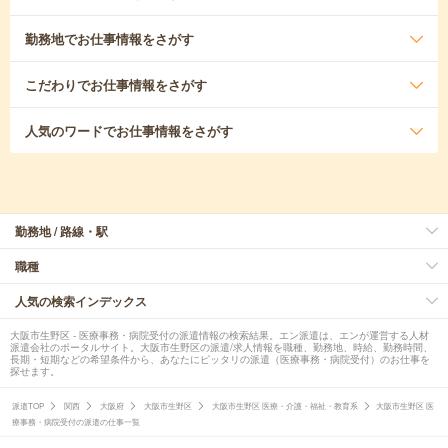
勤務地
でお仕事情報をさがす
こだわり
でお仕事情報をさがす
人気のワード
でお仕事情報をさがす
勤務地 / 路線・駅
職種
人気の検索インデックス
大阪市生野区 - 医療事務・病院受付の派遣情報の検索結果。エン派遣は、エンが運営する人材
派遣会社のポータルサイト。大阪市生野区の派遣/求人情報を職種、勤務地、時給、勤務時間、
長期・短期などの希望条件から、あなたにピッタリの派遣（医療事務・病院受付）のお仕事を
探せます。
派遣TOP
関西
大阪府
大阪市生野区
大阪市生野区 医療・介護・福祉・教育系
大阪市生野区 医
療事務・病院受付の派遣の仕事一覧