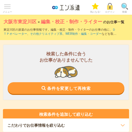
メニュー
気になる!
ログイン
検索
大阪市東淀川区
×
編集・校正・制作・ライター
のお仕事一覧
東淀川区の派遣のお仕事情報です。編集・校正・制作・ライターのお仕事の他に、
Ｄ
ＴＰオペレーター
、
その他クリエイティブ系
、
WEB制作・編集・コーダー
などを取り
揃えています。さらに、
短期
・
単発
などの期間や、
職種未経験OK
などのこだわり条件
で絞り込んでいただけます。職種辞典：
編集・校正・制作・ライターのお仕事とは？
とは？
検索した条件に合う
お仕事がありませんでした
条件を変更して再検索
検索条件を追加して絞り込む
こだわり
でお仕事情報を絞り込む