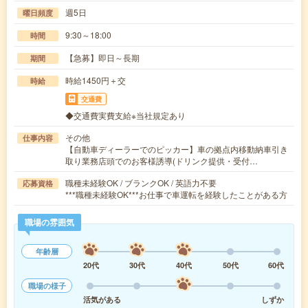
週5日
曜日頻度
9:30～18:00
時間
【急募】即日～長期
期間
時給1450円＋交
時給
交通費
◆交通費実費支給※当社規定あり
その他
仕事内容
【自動車ディーラーでのピッカー】車の拠点内移動納車引き
取り業務店頭でのお客様誘導(ドリンク提供・受付…
職種未経験OK / ブランクOK / 英語力不要
応募資格
***職種未経験OK***お仕事で車運転を経験したことがある方
職場の雰囲気
年齢層
20代
30代
40代
50代
60代
職場の様子
活気がある
しずか