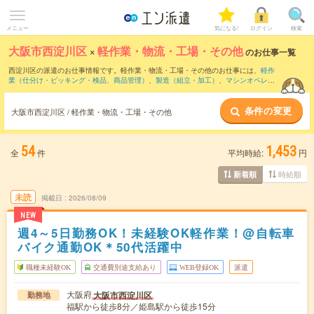
メニュー
気になる!
ログイン
検索
大阪市西淀川区
×
軽作業・物流・工場・その他
のお仕事一覧
西淀川区の派遣のお仕事情報です。軽作業・物流・工場・その他のお仕事には、
軽作
業（仕分け・ピッキング・検品、商品管理）
、
製造（組立・加工）
、
マシンオペレー
ター
などがあります。さらに、
短期
・
単発
などの期間や、
職種未経験OK
などのこだわ
り条件で絞り込んでいただけます。
条件の変更
大阪市西淀川区 / 軽作業・物流・工場・その他
54
1,453
全
件
平均時給:
円
時給順
新着順
未読
掲載日
2026/08/09
NEW
週4～5日勤務OK！未経験OK軽作業！@自転車
バイク通勤OK＊50代活躍中
職種未経験OK
交通費別途支給あり
WEB登録OK
派遣
大阪府
大阪市西淀川区
勤務地
福駅から徒歩8分／姫島駅から徒歩15分