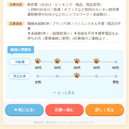
軽作業（仕分け・ピッキング・検品、商品管理）
仕事内容
＼DMの仕分け／快適！オフィスなど室内のカンタン軽作業
書類整理や仕分けなどのシンプルワーク！未経験の…
職種未経験OK / ブランクOK / パソコンスキル不要 / 英語力不
応募資格
要
▼未経験OK！（副業歓迎☆）▼高校生不可▼携帯電話をお
持ちの方（業務連絡に使用）※応募後のご連絡はメ…
職場の雰囲気
年齢層
20代
30代
40代
50代
60代
男女比率
女性
男性
もっと見る
気になる!
応募へ進む
詳しく見る
派遣会社
株式会社バイトレ（キャムコムグループ）