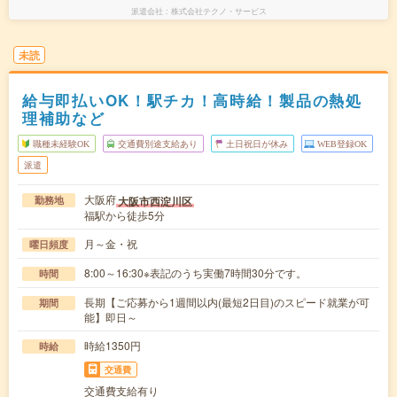
派遣会社
株式会社テクノ・サービス
未読
給与即払いOK！駅チカ！高時給！製品の熱処
理補助など
職種未経験OK
交通費別途支給あり
土日祝日が休み
WEB登録OK
派遣
大阪府
大阪市西淀川区
勤務地
福駅から徒歩5分
月～金・祝
曜日頻度
8:00～16:30※表記のうち実働7時間30分です。
時間
長期【ご応募から1週間以内(最短2日目)のスピード就業が可
期間
能】即日～
時給1350円
時給
交通費
交通費支給有り