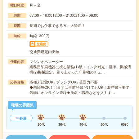
月～金
曜日頻度
07:00～16:0012:00～21:0021:00～06:00
時間
長期でお仕事できる方、大歓迎！
期間
時給1300円
時給
交通費
交通費規定内支給
マシンオペレーター
仕事内容
業務用印刷機器に携る業務(1)紙・インク補充・撹拌、機械清
掃(2)機械設定、刷り上がった印刷物のチェ…
職種未経験OK / ブランクOK / 英語力不要
応募資格
◆未経験OK！〇まずは事前登録だけでもOK！履歴書不要で
気軽にオンライン登録★氏名・職種などを入力す…
職場の雰囲気
年齢層
20代
30代
40代
50代
60代