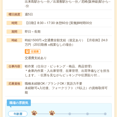
出来島駅から---分／出屋敷駅から---分／尼崎(阪神線)駅から--
-分
週5日
曜日頻度
【日勤】8:30～17:30 休憩60分 [実働]8時間00分
時間
即日～長期
期間
時給1500円 ※交通費全額支給（規定あり） 【月収例】24.0
時給
万円（20日勤務 ※残業なしの場合）
交通費
交通費支給あり
軽作業（仕分け・ピッキング・検品、商品管理）
仕事内容
＊倉庫内作業・入出庫管理、在庫管理、出荷準備などを担当
します。・伝票を見ながらピッキングや伝票貼り付…
職種未経験OK / ブランクOK / 英語力不要
応募資格
未経験可※入社後、フォークリフト（1t以上）の資格取得可
能
職場の雰囲気
年齢層