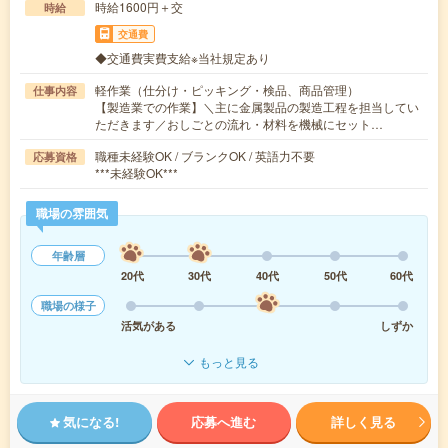
時給1600円＋交
時給
交通費
◆交通費実費支給※当社規定あり
軽作業（仕分け・ピッキング・検品、商品管理）
仕事内容
【製造業での作業】＼主に金属製品の製造工程を担当してい
ただきます／おしごとの流れ・材料を機械にセット…
職種未経験OK / ブランクOK / 英語力不要
応募資格
***未経験OK***
職場の雰囲気
年齢層
20代
30代
40代
50代
60代
職場の様子
活気がある
しずか
もっと見る
気になる!
応募へ進む
詳しく見る