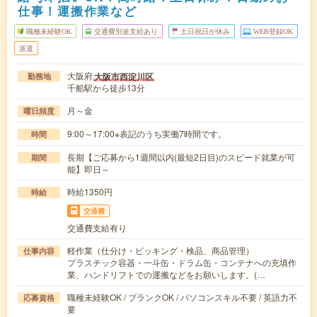
仕事！運搬作業など
職種未経験OK
交通費別途支給あり
土日祝日が休み
WEB登録OK
派遣
大阪府
大阪市西淀川区
勤務地
千船駅から徒歩13分
月～金
曜日頻度
9:00～17:00※表記のうち実働7時間です。
時間
長期【ご応募から1週間以内(最短2日目)のスピード就業が可
期間
能】即日～
時給1350円
時給
交通費
交通費支給有り
軽作業（仕分け・ピッキング・検品、商品管理）
仕事内容
プラスチック容器・一斗缶・ドラム缶・コンテナへの充填作
業、ハンドリフトでの運搬などをお願いします。(…
職種未経験OK / ブランクOK / パソコンスキル不要 / 英語力不
応募資格
要