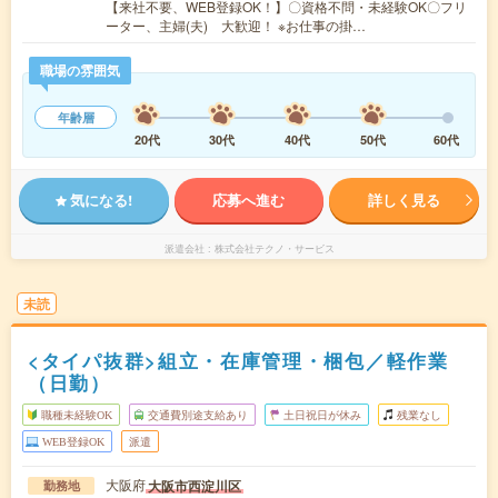
【来社不要、WEB登録OK！】〇資格不問・未経験OK〇フリ
ーター、主婦(夫) 大歓迎！ ※お仕事の掛…
職場の雰囲気
年齢層
20代
30代
40代
50代
60代
気になる!
応募へ進む
詳しく見る
派遣会社
株式会社テクノ・サービス
未読
<タイパ抜群>組立・在庫管理・梱包／軽作業
（日勤）
職種未経験OK
交通費別途支給あり
土日祝日が休み
残業なし
WEB登録OK
派遣
大阪府
大阪市西淀川区
勤務地