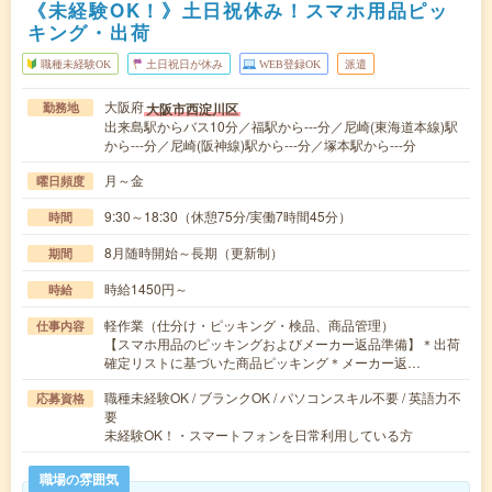
《未経験OK！》土日祝休み！スマホ用品ピッ
キング・出荷
職種未経験OK
土日祝日が休み
WEB登録OK
派遣
大阪府
大阪市西淀川区
勤務地
出来島駅からバス10分／福駅から---分／尼崎(東海道本線)駅
から---分／尼崎(阪神線)駅から---分／塚本駅から---分
月～金
曜日頻度
9:30～18:30（休憩75分/実働7時間45分）
時間
8月随時開始～長期（更新制）
期間
時給1450円～
時給
軽作業（仕分け・ピッキング・検品、商品管理）
仕事内容
【スマホ用品のピッキングおよびメーカー返品準備】＊出荷
確定リストに基づいた商品ピッキング＊メーカー返…
職種未経験OK / ブランクOK / パソコンスキル不要 / 英語力不
応募資格
要
未経験OK！・スマートフォンを日常利用している方
職場の雰囲気