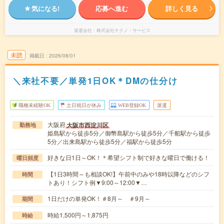
気になる!
応募へ進む
詳しく見る
派遣会社
株式会社テクノ・サービス
未読
掲載日
2026/08/01
＼来社不要／単発1日OK＊DMの仕分け
職種未経験OK
土日祝日が休み
WEB登録OK
派遣
大阪府
大阪市西淀川区
勤務地
姫島駅から徒歩5分／御幣島駅から徒歩5分／千船駅から徒歩
5分／出来島駅から徒歩5分／福駅から徒歩5分
好きな日1日～OK！＊希望シフト制で好きな曜日で働ける！
曜日頻度
【1日3時間～も相談OK!】午前中のみや18時以降などのシフ
時間
トあり！シフト例▼9:00～12:00▼…
1日だけの単発OK！＃8月～ ＃9月～
期間
時給1,500円～1,875円
時給