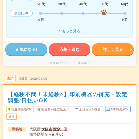
20代
30代
40代
50代
60代
男女比率
女性
男性
もっと見る
気になる!
応募へ進む
詳しく見る
派遣会社
リバティー株式会社
未読
掲載日
2026/08/05
【経験不問！未経験○】印刷機器の補充・設定
調整/日払いOK
職種未経験OK
交通費別途支給あり
土日祝日が休み
WEB登録OK
派遣
大阪府
大阪市西淀川区
勤務地
御幣島駅から徒歩6分