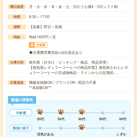
月・火・水・木・金・土・日のうち週4・5日シフト制
曜日頻度
8:30～17:00
時間
【急募】即日～長期
期間
時給1400円＋交
時給
交通費
◆交通費実費支給※当社規定あり
軽作業（仕分け・ピッキング・検品、商品管理）
仕事内容
【個包装レギュラーコーヒーの検品作業】個包装されたレギ
ュラーコーヒーの完成物検品・ラインからの定期的…
職種未経験OK / ブランクOK / 英語力不要
応募資格
**未経験OK**
職場の雰囲気
年齢層
20代
30代
40代
50代
60代
職場の様子
活気がある
しずか