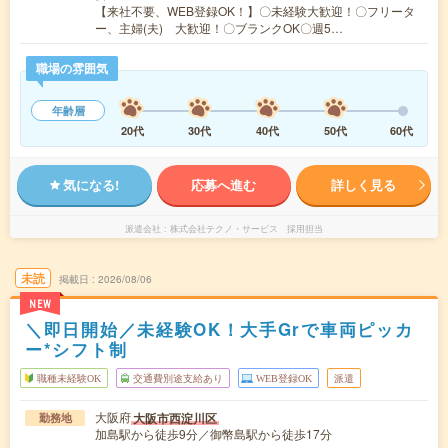
【来社不要、WEB登録OK！】〇未経験大歓迎！〇フリータ
ー、主婦(夫) 大歓迎！〇ブランクOK〇週5…
職場の雰囲気
年齢層
20代
30代
40代
50代
60代
気になる!
応募へ進む
詳しく見る
派遣会社
株式会社テクノ・サービス 採用担当
未読
掲載日
2026/08/06
NEW
＼即日開始／未経験OK！大手Grで車両ピッカ
ー*シフト制
職種未経験OK
交通費別途支給あり
WEB登録OK
派遣
大阪府
大阪市西淀川区
勤務地
加島駅から徒歩9分／御幣島駅から徒歩17分