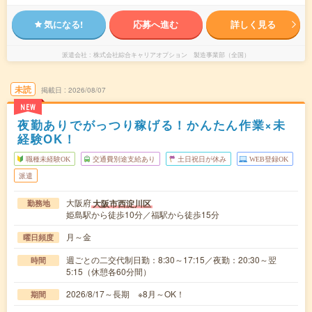
気になる!
応募へ進む
詳しく見る
派遣会社
株式会社綜合キャリアオプション 製造事業部（全国）
未読
掲載日
2026/08/07
NEW
夜勤ありでがっつり稼げる！かんたん作業×未
経験OK！
職種未経験OK
交通費別途支給あり
土日祝日が休み
WEB登録OK
派遣
大阪府
大阪市西淀川区
勤務地
姫島駅から徒歩10分／福駅から徒歩15分
月～金
曜日頻度
週ごとの二交代制日勤：8:30～17:15／夜勤：20:30～翌
時間
5:15（休憩各60分間）
2026/8/17～長期 ※8月～OK！
期間