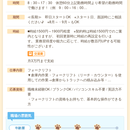
8：30～17：30 休憩60分上記勤務時間より希望の勤務時間
時間
で働けます！（例 9：00～16：00…
≪長期≫ 即日スタートOK ※スタート日、面談時にご相談
期間
ください♪ ※8月～・9月～もOK
■時給1500円～1900円程度 ※契約時は時給1500円でのご案
時給
内となりますが、 初回更新時に時給の再設定を行いま
す。 業務習得度や能力に応じて、時給が数百円UPする可能
性がございます。
交通費
月3万円まで支給
フォークリフト
仕事内容
▼倉庫内作業・フォークリフト（リーチ・カウンター）を使
用しての作業→倉庫からトラックへの積み込み等・…
職種未経験OK / ブランクOK / パソコンスキル不要 / 英語力不
応募資格
要
・フォークリフトの資格をお持ちで、基本的な操作ができる
方
職場の雰囲気
年齢層