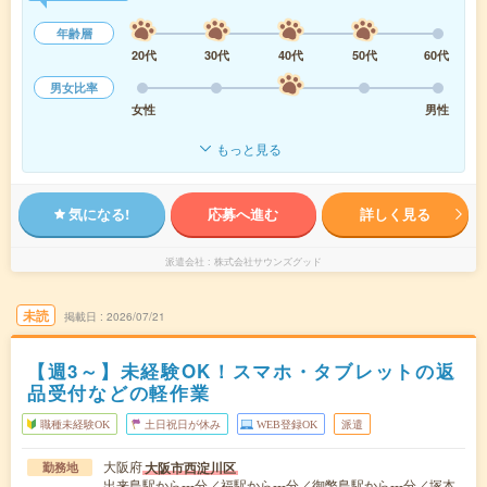
年齢層
20代
30代
40代
50代
60代
男女比率
女性
男性
もっと見る
気になる!
応募へ進む
詳しく見る
派遣会社
株式会社サウンズグッド
未読
掲載日
2026/07/21
【週3～】未経験OK！スマホ・タブレットの返
品受付などの軽作業
職種未経験OK
土日祝日が休み
WEB登録OK
派遣
大阪府
大阪市西淀川区
勤務地
出来島駅から---分／福駅から---分／御幣島駅から---分／塚本