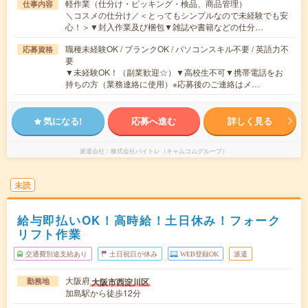
軽作業（仕分け・ピッキング・検品、商品管理）
仕事内容
＼コスメの仕分け／＜とってもシンプルなので未経験でも安
心！＞▼封入作業及び梱包▼雑誌や書籍などの仕分…
職種未経験OK / ブランクOK / パソコンスキル不要 / 英語力不
応募資格
要
▼未経験OK！（副業歓迎☆）▼高校生不可▼携帯電話をお
持ちの方（業務連絡に使用）※応募後のご連絡はメ…
気になる!
応募へ進む
詳しく見る
派遣会社
株式会社バイトレ（キャムコムグループ）
未読
給与即払いOK！高時給！土日休み！フォーク
リフト作業
交通費別途支給あり
土日祝日が休み
WEB登録OK
派遣
大阪府
大阪市西淀川区
勤務地
加島駅から徒歩12分