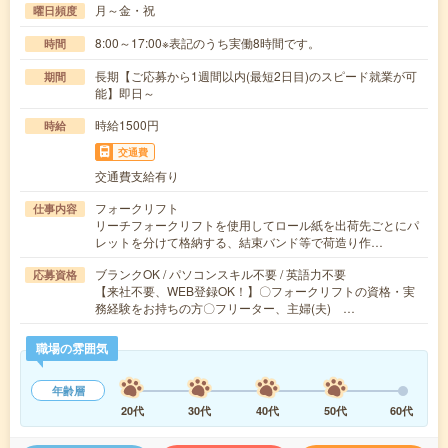
月～金・祝
曜日頻度
8:00～17:00※表記のうち実働8時間です。
時間
長期【ご応募から1週間以内(最短2日目)のスピード就業が可
期間
能】即日～
時給1500円
時給
交通費
交通費支給有り
フォークリフト
仕事内容
リーチフォークリフトを使用してロール紙を出荷先ごとにパ
レットを分けて格納する、結束バンド等で荷造り作…
ブランクOK / パソコンスキル不要 / 英語力不要
応募資格
【来社不要、WEB登録OK！】〇フォークリフトの資格・実
務経験をお持ちの方〇フリーター、主婦(夫) …
職場の雰囲気
年齢層
20代
30代
40代
50代
60代