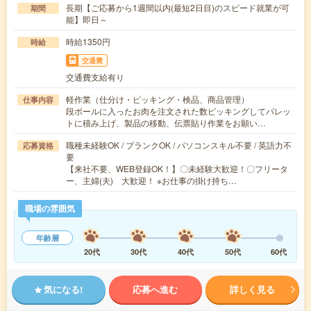
長期【ご応募から1週間以内(最短2日目)のスピード就業が可
期間
能】即日～
時給1350円
時給
交通費
交通費支給有り
軽作業（仕分け・ピッキング・検品、商品管理）
仕事内容
段ボールに入ったお肉を注文された数ピッキングしてパレッ
トに積み上げ、製品の移動、伝票貼り作業をお願い…
職種未経験OK / ブランクOK / パソコンスキル不要 / 英語力不
応募資格
要
【来社不要、WEB登録OK！】〇未経験大歓迎！〇フリータ
ー、主婦(夫) 大歓迎！ ※お仕事の掛け持ち…
職場の雰囲気
年齢層
20代
30代
40代
50代
60代
気になる!
応募へ進む
詳しく見る