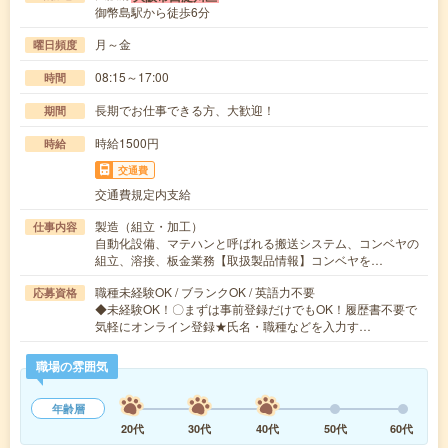
御幣島駅から徒歩6分
月～金
曜日頻度
08:15～17:00
時間
長期でお仕事できる方、大歓迎！
期間
時給1500円
時給
交通費
交通費規定内支給
製造（組立・加工）
仕事内容
自動化設備、マテハンと呼ばれる搬送システム、コンベヤの
組立、溶接、板金業務【取扱製品情報】コンベヤを…
職種未経験OK / ブランクOK / 英語力不要
応募資格
◆未経験OK！〇まずは事前登録だけでもOK！履歴書不要で
気軽にオンライン登録★氏名・職種などを入力す…
職場の雰囲気
年齢層
20代
30代
40代
50代
60代