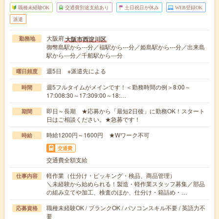
職種未経験OK
交通費別途支給あり
土日祝日が休み
WEB登録OK
派遣
大阪府
大阪市西淀川区
勤務地
御幣島駅から---分／福駅から---分／姫島駅から---分／出来島
駅から---分／千船駅から---分
週5日 ※派遣先による
曜日頻度
週5フルタイムがメインです！＜勤務時間の例＞8:00～
時間
17:008:30～17:309:00～18:…
即日～長期 ★応募から「最短2日後」に勤務OK！スタート
期間
日はご相談ください。★急募です！
時給1200円～1600円 ★Wワーク不可
時給
交通費
交通費全額支給
軽作業（仕分け・ピッキング・検品、商品管理）
仕事内容
＼未経験から始められる！製造・軽作業スタッフ募集／部品
の組み立てや加工、検査のほか、仕分け・箱詰め・…
職種未経験OK / ブランクOK / パソコンスキル不要 / 英語力不
応募資格
要