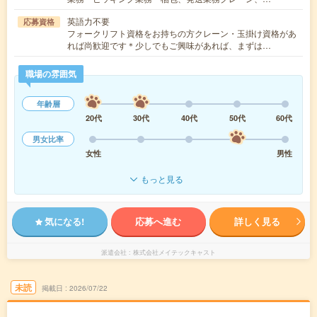
英語力不要
応募資格
フォークリフト資格をお持ちの方クレーン・玉掛け資格があ
れば尚歓迎です＊少しでもご興味があれば、まずは…
職場の雰囲気
年齢層
20代
30代
40代
50代
60代
男女比率
女性
男性
もっと見る
気になる!
応募へ進む
詳しく見る
派遣会社
株式会社メイテックキャスト
未読
掲載日
2026/07/22