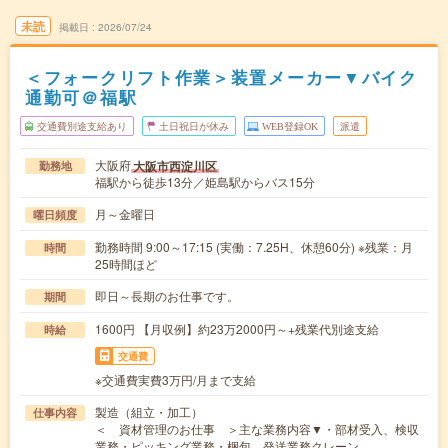
未読
掲載日
2026/07/24
＜フォークリフト作業＞装置メーカー▼バイク
通勤可＠福駅
交通費別途支給あり
土日祝日が休み
WEB登録OK
派遣
大阪府
大阪市西淀川区
勤務地
福駅から徒歩13分／姫島駅からバス15分
月～金曜日
曜日頻度
勤務時間 9:00～17:15 (実働：7.25H、休憩60分) ※残業：月
時間
25時間ほど
即日～長期のお仕事です。
期間
1600円 【月収例】約23万2000円～+残業代別途支給
時給
交通費
※交通費実費3万円/月まで支給
製造（組立・加工）
仕事内容
＜ 資材管理のお仕事 ＞主な業務内容▼・部材受入、検収
業務・ピッキング業務・梱包、発送業務クレーン、…