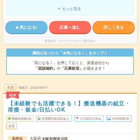
もっと見る
気になる!
応募へ進む
詳しく見る
派遣会社
マンパワーグループ株式会社
興味があったら「★気になる！」をタップ！
「気になる！」を押しておくと、派遣会社から
「面談確約」
や
「応募歓迎」
が届きます！
未読
掲載日
2026/08/07
NEW
【未経験でも活躍できる！】搬送機器の組立・
溶接・板金/日払いOK
職種未経験OK
交通費別途支給あり
土日祝日が休み
WEB登録OK
派遣
大阪府
大阪市西淀川区
勤務地