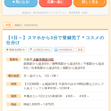
気になる!
応募へ進む
詳しく見る
派遣会社
株式会社綜合キャリアオプション 製造事業部（全国）
未読
掲載日
2026/08/02
【1日～】スマホから3分で登録完了＊コスメの
仕分け
職種未経験OK
土日祝日が休み
WEB登録OK
派遣
大阪府
大阪市西淀川区
勤務地
姫島駅から徒歩5分／御幣島駅から徒歩5分／千船駅から徒歩
5分／出来島駅から徒歩5分／福駅から徒歩5分
月～金のうち、1日～OK！
曜日頻度
【1日3時間～も相談OK!】午前中のみや18時以降などのシフ
時間
トあり！シフト例▼9:00～12:00▼…
▼働きたい1日だけの単発OK ＃8月～ ＃9月～
期間
時給1,500円～1,875円
時給