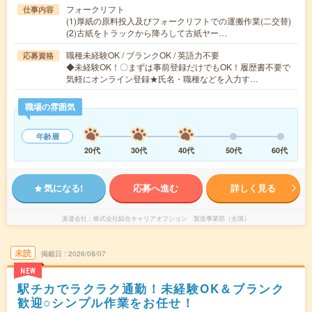
フォークリフト
仕事内容
(1)厚紙の原料投入及びフォークリフトでの運搬作業(二交替)
(2)古紙をトラックから降ろして古紙ヤー…
職種未経験OK / ブランクOK / 英語力不要
応募資格
◆未経験OK！〇まずは事前登録だけでもOK！履歴書不要で
気軽にオンライン登録★氏名・職種などを入力す…
職場の雰囲気
年齢層
20代
30代
40代
50代
60代
気になる!
応募へ進む
詳しく見る
派遣会社
株式会社綜合キャリアオプション 製造事業部（全国）
未読
掲載日
2026/08/07
NEW
駅チカでラクラク通勤！未経験OK＆ブランク
歓迎○シンプル作業をお任せ！