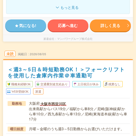
もっと見る
気になる!
応募へ進む
詳しく見る
派遣会社
マンパワーグループ株式会社
未読
掲載日
2026/08/05
＜週3～5日＆時短勤務OK！＞フォークリフト
を使用した倉庫内作業＠車通勤可
職種未経験OK
交通費別途支給あり
土日祝日が休み
残業なし
WEB登録OK
派遣
大阪府
大阪市西淀川区
勤務地
出来島駅からバス19分／福駅から車8分／尼崎(阪神線)駅か
ら車10分／西九条駅から車13分／尼崎(東海道本線)駅から車
17分
月曜～金曜のうち週3～5日勤務からお選びいただけます。
曜日頻度