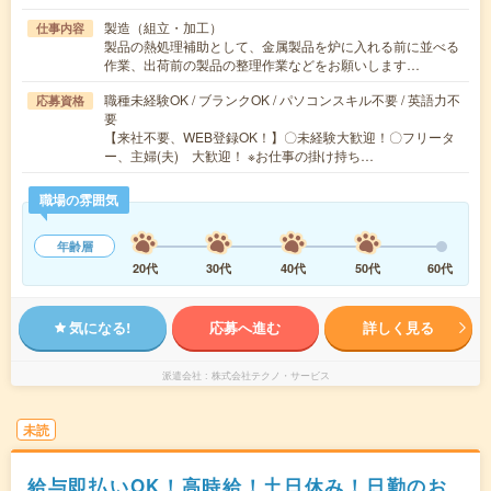
製造（組立・加工）
仕事内容
製品の熱処理補助として、金属製品を炉に入れる前に並べる
作業、出荷前の製品の整理作業などをお願いします…
職種未経験OK / ブランクOK / パソコンスキル不要 / 英語力不
応募資格
要
【来社不要、WEB登録OK！】〇未経験大歓迎！〇フリータ
ー、主婦(夫) 大歓迎！ ※お仕事の掛け持ち…
職場の雰囲気
年齢層
20代
30代
40代
50代
60代
気になる!
応募へ進む
詳しく見る
派遣会社
株式会社テクノ・サービス
未読
給与即払いOK！高時給！土日休み！日勤のお