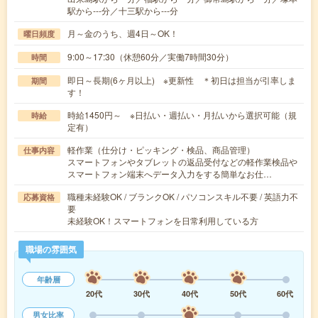
駅から---分／十三駅から---分
月～金のうち、週4日～OK！
曜日頻度
9:00～17:30（休憩60分／実働7時間30分）
時間
即日～長期(6ヶ月以上) ※更新性 ＊初日は担当が引率しま
期間
す！
時給1450円～ ※日払い・週払い・月払いから選択可能（規
時給
定有）
軽作業（仕分け・ピッキング・検品、商品管理）
仕事内容
スマートフォンやタブレットの返品受付などの軽作業検品や
スマートフォン端末へデータ入力をする簡単なお仕…
職種未経験OK / ブランクOK / パソコンスキル不要 / 英語力不
応募資格
要
未経験OK！スマートフォンを日常利用している方
職場の雰囲気
年齢層
20代
30代
40代
50代
60代
男女比率