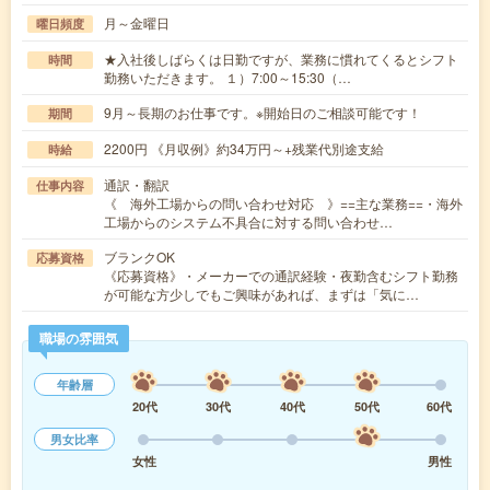
月～金曜日
曜日頻度
★入社後しばらくは日勤ですが、業務に慣れてくるとシフト
時間
勤務いただきます。 １）7:00～15:30（…
9月～長期のお仕事です。※開始日のご相談可能です！
期間
2200円 《月収例》約34万円～+残業代別途支給
時給
通訳・翻訳
仕事内容
《 海外工場からの問い合わせ対応 》==主な業務==・海外
工場からのシステム不具合に対する問い合わせ…
ブランクOK
応募資格
《応募資格》・メーカーでの通訳経験・夜勤含むシフト勤務
が可能な方少しでもご興味があれば、まずは「気に…
職場の雰囲気
年齢層
20代
30代
40代
50代
60代
男女比率
女性
男性