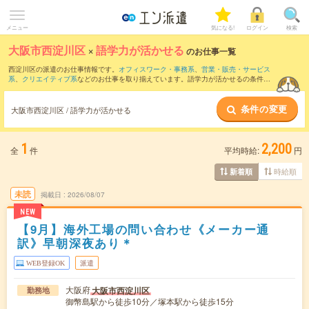
メニュー
気になる!
ログイン
検索
大阪市西淀川区
×
語学力が活かせる
のお仕事一覧
西淀川区の派遣のお仕事情報です。
オフィスワーク・事務系
、
営業・販売・サービス
系
、
クリエイティブ系
などのお仕事を取り揃えています。語学力が活かせるの条件の
他に、
交通費別途支給あり
、
職種未経験OK
、
友だちと一緒の応募OK
などのこだわり
条件も取り揃えています。
条件の変更
大阪市西淀川区 / 語学力が活かせる
1
2,200
全
件
平均時給:
円
時給順
新着順
未読
掲載日
2026/08/07
NEW
【9月】海外工場の問い合わせ《メーカー通
訳》早朝深夜あり＊
WEB登録OK
派遣
大阪府
大阪市西淀川区
勤務地
御幣島駅から徒歩10分／塚本駅から徒歩15分