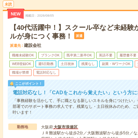
未読
NEW
掲載日
2026/08/05
【40代活躍中！】スクール卒など未経験
ルが身につく事務！
派遣
建設会社
派遣先
職種未経験OK
ブランクOK
既卒第二新卒OK
英語不要
履歴書不要
WEB登録OK
週5日勤務
土日祝休
残業なし
副業・WワークOK
職場が禁煙
電話対応なし
ここがポイント！
電話対応なし！「CADをこれから覚えたい」という方に
「事務経験を活かして、手に職となる新しいスキルを身につけたい」
部署でのサポート事務の求人です。残業なし・土日祝休みのため、ご
叶います！
勤務地
大阪府
大阪市浪速区
ＪＲ難波駅から徒歩2分／大阪難波駅から徒歩5分／なん