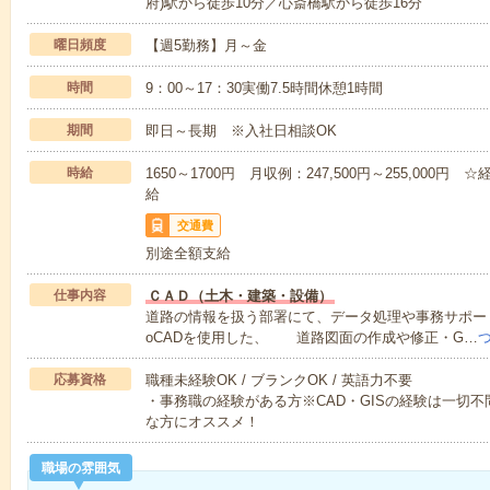
府)駅から徒歩10分／心斎橋駅から徒歩16分
曜日頻度
【週5勤務】月～金
時間
9：00～17：30実働7.5時間休憩1時間
期間
即日～長期 ※入社日相談OK
時給
1650～1700円 月収例：247,500円～255,00
給
交通費
別途全額支給
仕事内容
ＣＡＤ（土木・建築・設備）
道路の情報を扱う部署にて、データ処理や事務サポート
oCADを使用した、 道路図面の作成や修正・G…
応募資格
職種未経験OK / ブランクOK / 英語力不要
・事務職の経験がある方※CAD・GISの経験は一切
な方にオススメ！
職場の雰囲気