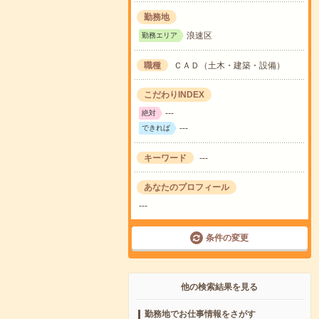
勤務地
浪速区
勤務エリア
職種
ＣＡＤ（土木・建築・設備）
こだわりINDEX
---
絶対
---
できれば
キーワード
---
あなたのプロフィール
---
条件の変更
他の検索結果を見る
勤務地でお仕事情報をさがす