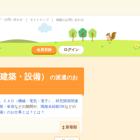
プ・お問い合わせ
サイトマップ
掲載のお問い合わせ
会員登録
ログイン
建築・設備）
の派遣のお
、
ＣＡＤ（機械・電気・電子）
、
研究開発関連
期
・
単発
などの期間や、
職種未経験OK
などの
備）のお仕事とは？とは？
新着順