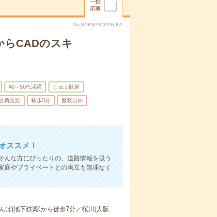
一括
応募
No.SAKWYICPON-KA
からCADのスキ
40～50代活躍
しゅふ歓迎
交費支給
駅歩5分
服装自由
オススメ！
そんな方にぴったりの、道路情報を扱う
家庭やプライベートとの両立も無理なく
ば(地下鉄)駅から徒歩7分／桜川(大阪