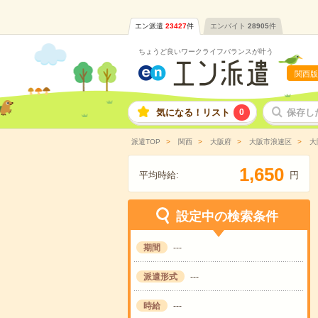
エン派遣
23427
件
エンバイト
28905
件
ちょうど良いワークライフバランスが叶う
関西版
気になる！リスト
0
保存し
派遣TOP
関西
大阪府
大阪市浪速区
大
,
1
6
5
0
平均時給:
円
設定中の検索条件
期間
---
派遣形式
---
時給
---