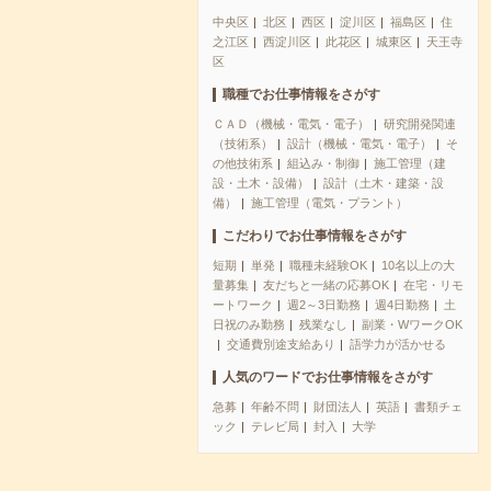
中央区
北区
西区
淀川区
福島区
住
之江区
西淀川区
此花区
城東区
天王寺
区
職種でお仕事情報をさがす
ＣＡＤ（機械・電気・電子）
研究開発関連
（技術系）
設計（機械・電気・電子）
そ
の他技術系
組込み・制御
施工管理（建
設・土木・設備）
設計（土木・建築・設
備）
施工管理（電気・プラント）
こだわりでお仕事情報をさがす
短期
単発
職種未経験OK
10名以上の大
量募集
友だちと一緒の応募OK
在宅・リモ
ートワーク
週2～3日勤務
週4日勤務
土
日祝のみ勤務
残業なし
副業・WワークOK
交通費別途支給あり
語学力が活かせる
人気のワードでお仕事情報をさがす
急募
年齢不問
財団法人
英語
書類チェ
ック
テレビ局
封入
大学