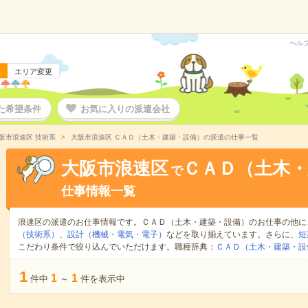
ヘル
エリア変更
た希望条件
お気に入りの派遣会社
阪市浪速区 技術系
大阪市浪速区 ＣＡＤ（土木・建築・設備）の派遣の仕事一覧
大阪市浪速区
ＣＡＤ（土木・
で
仕事情報一覧
浪速区の派遣のお仕事情報です。ＣＡＤ（土木・建築・設備）のお仕事の他に
（技術系）
、
設計（機械・電気・電子）
などを取り揃えています。さらに、
短
こだわり条件で絞り込んでいただけます。職種辞典：
ＣＡＤ（土木・建築・設
1
1
1
件中
～
件を表示中