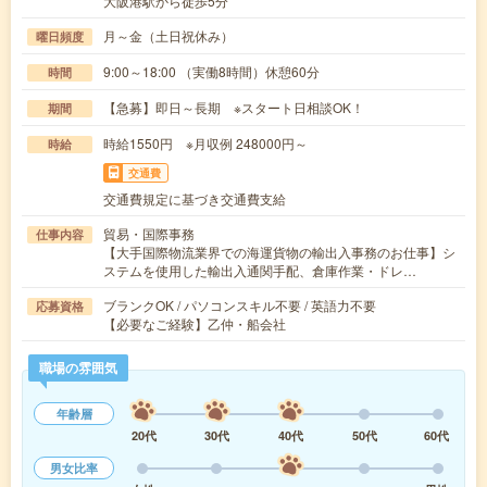
大阪港駅から徒歩5分
月～金（土日祝休み）
曜日頻度
9:00～18:00 （実働8時間）休憩60分
時間
【急募】即日～長期 ※スタート日相談OK！
期間
時給1550円 ※月収例 248000円～
時給
交通費
交通費規定に基づき交通費支給
貿易・国際事務
仕事内容
【大手国際物流業界での海運貨物の輸出入事務のお仕事】シ
ステムを使用した輸出入通関手配、倉庫作業・ドレ…
ブランクOK / パソコンスキル不要 / 英語力不要
応募資格
【必要なご経験】乙仲・船会社
職場の雰囲気
年齢層
20代
30代
40代
50代
60代
男女比率