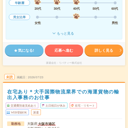
年齢層
20代
30代
40代
50代
60代
男女比率
女性
男性
もっと見る
気になる!
応募へ進む
詳しく見る
派遣会社
リバティー株式会社
未読
掲載日
2026/07/23
在宅あり＊大手国際物流業界での海運貨物の輸
出入事務のお仕事
交通費別途支給あり
土日祝日が休み
在宅・リモート
WEB登録OK
派遣
大阪府
大阪市港区
勤務地