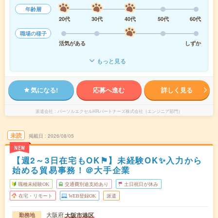
年齢層
20代
30代
40代
50代
60代
職場の様子
活気がある
しずか
もっと見る
気になる!
応募へ進む
詳しく見る
派遣会社
パーソルエクセルHRパートナーズ株式会社（エンジニア部門）
未読
掲載日
2026/08/05
NEW
【週2～3日在宅もOK⚑】未経験OK✨入力から
始める貿易事務！＠大手企業
職種未経験OK
交通費別途支給あり
土日祝日が休み
在宅・リモート
WEB登録OK
派遣
大阪府
大阪市港区
勤務地