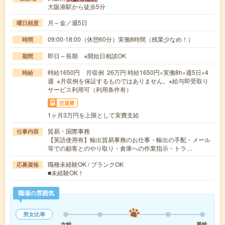
大阪港駅から徒歩5分
月～金／週5日
曜日頻度
09:00-18:00（休憩60分）実働8時間（残業少なめ！）
時間
即日～長期 ※開始日相談OK
期間
時給1650円 月収例 26万円 時給1650円×実働8h×週5日×4
時給
週 ※月収例を保証するものではありません。※給与即受取り
サービス利用可（利用条件有）
交通費
1ヶ月3万円を上限として実費支給
貿易・国際事務
仕事内容
【英語使用有】輸出貿易事務のお仕事・輸出の手配・メール
等での顧客とのやり取り・倉庫への作業指示・トラ…
職種未経験OK / ブランクOK
応募資格
■未経験OK！
職場の雰囲気
男女比率
女性
男性