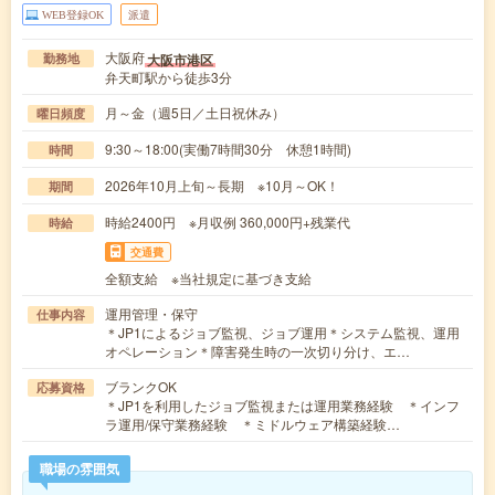
WEB登録OK
派遣
大阪府
大阪市港区
勤務地
弁天町駅から徒歩3分
月～金（週5日／土日祝休み）
曜日頻度
9:30～18:00(実働7時間30分 休憩1時間)
時間
2026年10月上旬～長期 ※10月～OK！
期間
時給2400円 ※月収例 360,000円+残業代
時給
交通費
全額支給 ※当社規定に基づき支給
運用管理・保守
仕事内容
＊JP1によるジョブ監視、ジョブ運用＊システム監視、運用
オペレーション＊障害発生時の一次切り分け、エ…
ブランクOK
応募資格
＊JP1を利用したジョブ監視または運用業務経験 ＊インフ
ラ運用/保守業務経験 ＊ミドルウェア構築経験…
職場の雰囲気