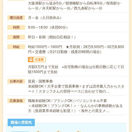
大阪港駅から徒歩5分／朝潮橋駅から自転車9分／桜島駅か
ら---分／弁天町駅から---分／西九条駅から---分
月～金（土日祝休み）
曜日頻度
9:00～18:00（休憩60分）
時間
即日～長期（開始日応相談！）
期間
時給1500円～1600円 ★月収例：28万9,500円～30万8,800
時給
円＋交通費（月21日勤務・残業20時間の場合）
交通費
月額3万円まで支給 ※在宅勤務の場合は出勤日数に応じて日
額1500円まで支給
貿易・国際事務
仕事内容
未経験OK！大手企業で貿易事務✧まずは請求書入力からスタ
ート！スタッフさんの習得ペースに合わせて他の…
職種未経験OK / ブランクOK / パソコンスキル不要
応募資格
＜未経験OK！ブランクOK！＞・なんらかの事務経験がある
方（貿易業界未経験も歓迎！）・海外との英文メ…
職場の雰囲気