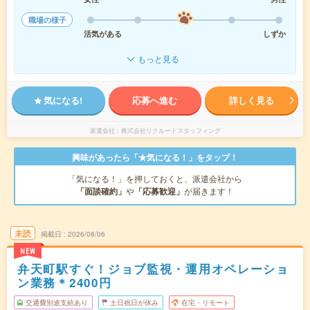
職場の様子
活気がある
しずか
もっと見る
気になる!
応募へ進む
詳しく見る
派遣会社
株式会社リクルートスタッフィング
興味があったら「★気になる！」をタップ！
「気になる！」を押しておくと、派遣会社から
「面談確約」
や
「応募歓迎」
が届きます！
未読
掲載日
2026/08/06
NEW
弁天町駅すぐ！ジョブ監視・運用オペレーショ
ン業務＊2400円
交通費別途支給あり
土日祝日が休み
在宅・リモート