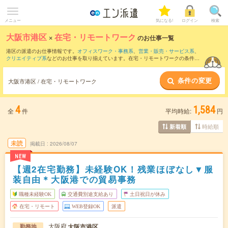
メニュー
気になる!
ログイン
検索
大阪市港区
×
在宅・リモートワーク
のお仕事一覧
港区の派遣のお仕事情報です。
オフィスワーク・事務系
、
営業・販売・サービス系
、
クリエイティブ系
などのお仕事を取り揃えています。在宅・リモートワークの条件の
他に、
交通費別途支給あり
、
職種未経験OK
、
友だちと一緒の応募OK
などのこだわり
条件も取り揃えています。
条件の変更
大阪市港区 / 在宅・リモートワーク
4
1,584
全
件
平均時給:
円
時給順
新着順
未読
掲載日
2026/08/07
NEW
【週2在宅勤務】未経験OK！残業ほぼなし▼服
装自由＊大阪港での貿易事務
職種未経験OK
交通費別途支給あり
土日祝日が休み
在宅・リモート
WEB登録OK
派遣
大阪府
大阪市港区
勤務地