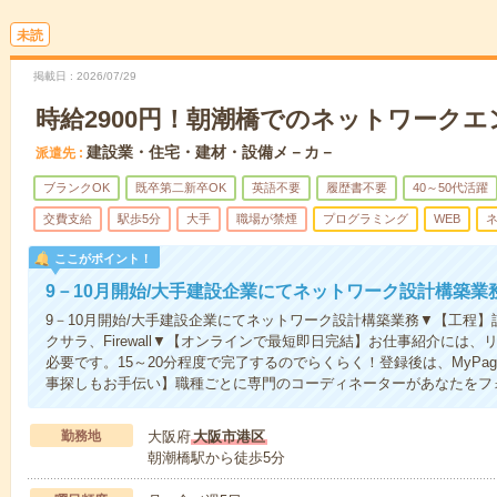
未読
掲載日
2026/07/29
時給2900円！朝潮橋でのネットワーク
建設業・住宅・建材・設備メ－カ－
派遣先
ブランクOK
既卒第二新卒OK
英語不要
履歴書不要
40～50代活躍
交費支給
駅歩5分
大手
職場が禁煙
プログラミング
WEB
ここがポイント！
9－10月開始/大手建設企業にてネットワーク設計構築業
9－10月開始/大手建設企業にてネットワーク設計構築業務▼【工程】設
クサラ、Firewall▼【オンラインで最短即日完結】お仕事紹介には
必要です。15～20分程度で完了するのでらくらく！登録後は、MyPa
事探しもお手伝い】職種ごとに専門のコーディネーターがあなたをフ
勤務地
大阪府
大阪市港区
朝潮橋駅から徒歩5分