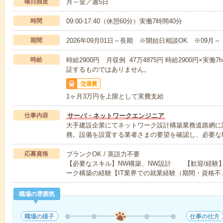
曜日頻度
月～金／週5日
時間
09:00-17:40（休憩60分）実働7時間40分
期間
2026年09月01日～長期 ※開始日相談OK ※09月～
時給
時給2900円 月収例 47万4875円 時給2900円×実働7
証するものではありません。
交通費
1ヶ月3万円を上限として実費支給
仕事内容
サーバ・ネットワークエンジニア
大手建設企業にてネットワーク設計構築業務道路網に
務。設備を設置する業者さまの要望を確認し、必要な
応募資格
ブランクOK / 英語力不要
【必要なスキル】NW構築、NW設計 【歓迎/経験
ーク構築の経験【IT業界での就業経験（期間・資格不
職場の雰囲気
職場の様子
仕事の仕方