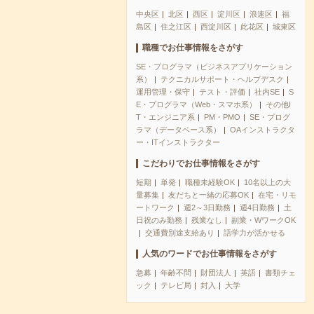
中央区
北区
西区
淀川区
浪速区
福
島区
住之江区
西淀川区
此花区
城東区
職種でお仕事情報をさがす
SE・プログラマ（ビジネスアプリケーション
系）
テクニカルサポート・ヘルプデスク
運用管理・保守
テスト・評価
社内SE
S
E・プログラマ（Web・スマホ系）
その他I
T・エンジニア系
PM・PMO
SE・プログ
ラマ（データベース系）
OAインストラクタ
ー・ITインストラクター
こだわりでお仕事情報をさがす
短期
単発
職種未経験OK
10名以上の大
量募集
友だちと一緒の応募OK
在宅・リモ
ートワーク
週2～3日勤務
週4日勤務
土
日祝のみ勤務
残業なし
副業・WワークOK
交通費別途支給あり
語学力が活かせる
人気のワードでお仕事情報をさがす
急募
年齢不問
財団法人
英語
書類チェ
ック
テレビ局
封入
大学