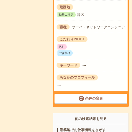
勤務地
港区
勤務エリア
職種
サーバ・ネットワークエンジニア
こだわりINDEX
---
絶対
---
できれば
キーワード
---
あなたのプロフィール
---
条件の変更
他の検索結果を見る
勤務地でお仕事情報をさがす