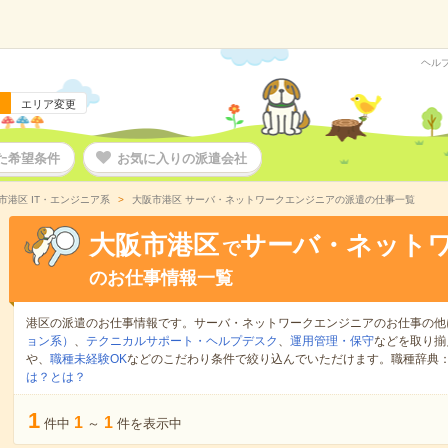
ヘル
エリア変更
た希望条件
お気に入りの派遣会社
市港区 IT・エンジニア系
大阪市港区 サーバ・ネットワークエンジニアの派遣の仕事一覧
大阪市港区
サーバ・ネット
で
のお仕事情報一覧
港区の派遣のお仕事情報です。サーバ・ネットワークエンジニアのお仕事の他
ョン系）
、
テクニカルサポート・ヘルプデスク
、
運用管理・保守
などを取り揃
や、
職種未経験OK
などのこだわり条件で絞り込んでいただけます。職種辞典
は？とは？
1
1
1
件中
～
件を表示中