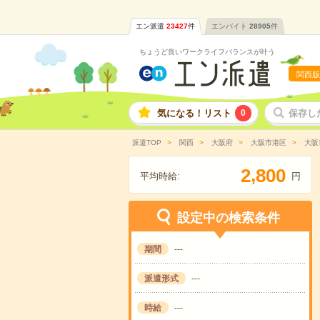
エン派遣
23427
件
エンバイト
28905
件
ちょうど良いワークライフバランスが叶う
関西版
気になる！リスト
0
保存し
派遣TOP
関西
大阪府
大阪市港区
大阪
,
2
8
0
0
平均時給:
円
設定中の検索条件
期間
---
派遣形式
---
時給
---