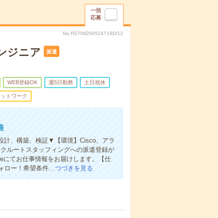
一括
応募
No.RSTIW260524719D/12
エンジニア
派遣
WEB登録OK
週5日勤務
土日祝休
ネットワーク
務
計、構築、検証▼【環境】Cisco、アラ
、リクルートスタッフィングへの派遣登録が
geにてお仕事情報をお届けします。【仕
ォロー！希望条件…
つづきを見る