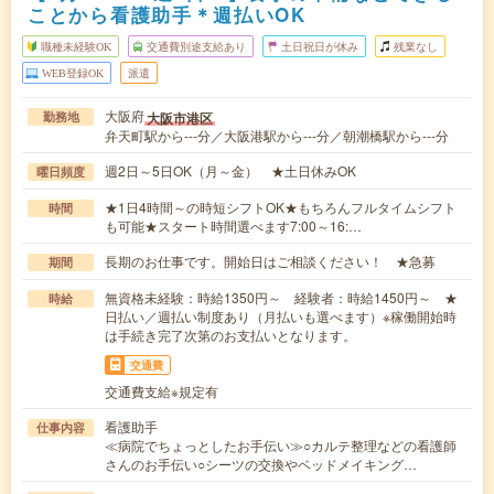
ことから看護助手＊週払いOK
職種未経験OK
交通費別途支給あり
土日祝日が休み
残業なし
WEB登録OK
派遣
大阪府
大阪市港区
勤務地
弁天町駅から---分／大阪港駅から---分／朝潮橋駅から---分
週2日～5日OK（月～金） ★土日休みOK
曜日頻度
★1日4時間～の時短シフトOK★もちろんフルタイムシフト
時間
も可能★スタート時間選べます7:00～16:…
長期のお仕事です。開始日はご相談ください！ ★急募
期間
無資格未経験：時給1350円～ 経験者：時給1450円～ ★
時給
日払い／週払い制度あり（月払いも選べます）※稼働開始時
は手続き完了次第のお支払いとなります。
交通費
交通費支給※規定有
看護助手
仕事内容
≪病院でちょっとしたお手伝い≫○カルテ整理などの看護師
さんのお手伝い○シーツの交換やベッドメイキング…