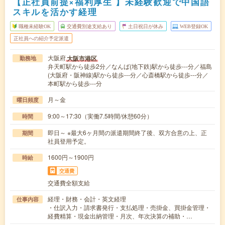
【正社員前提×福利厚生 】未経験歓迎で中国語
スキルを活かす経理
職種未経験OK
交通費別途支給あり
土日祝日が休み
WEB登録OK
正社員への紹介予定派遣
大阪府
大阪市港区
勤務地
弁天町駅から徒歩2分／なんば(地下鉄)駅から徒歩---分／福島
(大阪府・阪神線)駅から徒歩---分／心斎橋駅から徒歩---分／
本町駅から徒歩---分
月～金
曜日頻度
9:00～17:30（実働7.5時間/休憩60分）
時間
即日～ ※最大6ヶ月間の派遣期間終了後、双方合意の上、正
期間
社員登用予定。
1600円～1900円
時給
交通費
交通費全額支給
経理・財務・会計・英文経理
仕事内容
・仕訳入力・請求書発行・支払処理・売掛金、買掛金管理・
経費精算・現金出納管理・月次、年次決算の補助・…