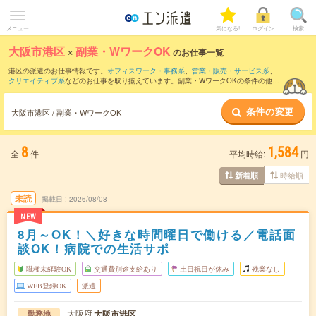
メニュー
気になる!
ログイン
検索
大阪市港区
×
副業・WワークOK
のお仕事一覧
港区の派遣のお仕事情報です。
オフィスワーク・事務系
、
営業・販売・サービス系
、
クリエイティブ系
などのお仕事を取り揃えています。副業・WワークOKの条件の他
に、
交通費別途支給あり
、
職種未経験OK
、
友だちと一緒の応募OK
などのこだわり条
件も取り揃えています。
条件の変更
大阪市港区 / 副業・WワークOK
8
1,584
全
件
平均時給:
円
時給順
新着順
未読
掲載日
2026/08/08
NEW
8月～OK！＼好きな時間曜日で働ける／電話面
談OK！病院での生活サポ
職種未経験OK
交通費別途支給あり
土日祝日が休み
残業なし
WEB登録OK
派遣
大阪府
大阪市港区
勤務地