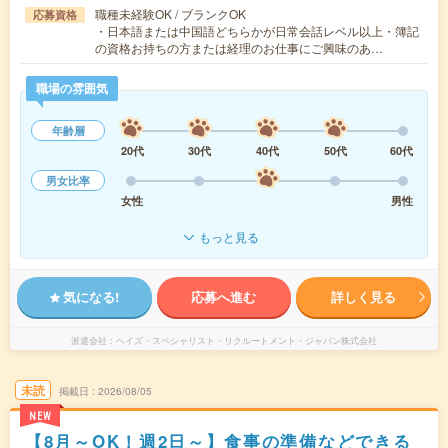
職種未経験OK / ブランクOK
応募資格
・日本語または中国語どちらかが日常会話レベル以上・簿記
の資格お持ちの方または経理のお仕事にご興味のあ…
職場の雰囲気
年齢層
20代
30代
40代
50代
60代
男女比率
女性
男性
もっと見る
気になる!
応募へ進む
詳しく見る
派遣会社
ヘイズ・スペシャリスト・リクルートメント・ジャパン株式会社
未読
掲載日
2026/08/05
NEW
【8月～OK！週2日～】食事の準備などできる