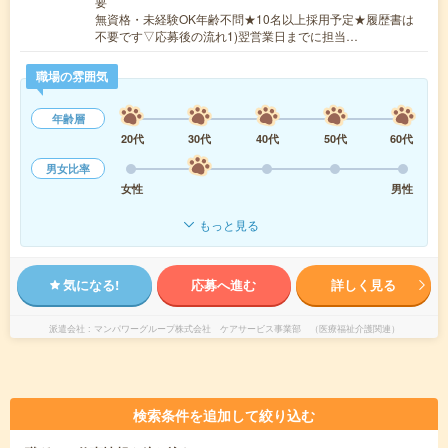
要
無資格・未経験OK年齢不問★10名以上採用予定★履歴書は
不要です▽応募後の流れ1)翌営業日までに担当…
職場の雰囲気
年齢層
20代
30代
40代
50代
60代
男女比率
女性
男性
もっと見る
気になる!
応募へ進む
詳しく見る
派遣会社
マンパワーグループ株式会社 ケアサービス事業部 （医療福祉介護関連）
検索条件を追加して絞り込む