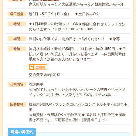
弁天町駅から---分／大阪港駅から---分／朝潮橋駅から---分
週2日～5日OK（月～金） ★土日休みOK
曜日頻度
★1日4時間～の時短シフトOK★都合に合わせてシフトが決
時間
められますシフト例：7：00～16：009：…
長期のお仕事です。開始日はご相談ください！ ★急募
期間
無資格未経験：時給1350円～ 経験者：時給1450円～★日
時給
払い／週払い制度あり（月払いも選べます）※稼働開始時は
手続き完了次第のお支払いとなります。
交通費
交通費支給※規定有
看護助手
仕事内容
≪病院でちょっとしたお手伝い≫○シーツの交換やベッドメ
イキング〇お手洗い・入浴など生活のお手伝い○診…
職種未経験OK / ブランクOK / パソコンスキル不要 / 英語力不
応募資格
要
≪無資格・未経験OK≫年齢不問★10名以上採用予定★履歴
書は不要です。▽応募後の流れ1)翌営業日まで…
職場の雰囲気