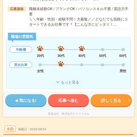
職種未経験OK / ブランクOK / パソコンスキル不要 / 英語力不
応募資格
要
＼＼年齢・性別・経験不問！大募集／／どなたでも気軽にス
タートできるお仕事です＊【こんな方にピッタリ！…
職場の雰囲気
年齢層
20代
30代
40代
50代
60代
男女比率
女性
男性
もっと見る
気になる!
応募へ進む
詳しく見る
派遣会社
株式会社テイジイエル
未読
掲載日
2026/08/04