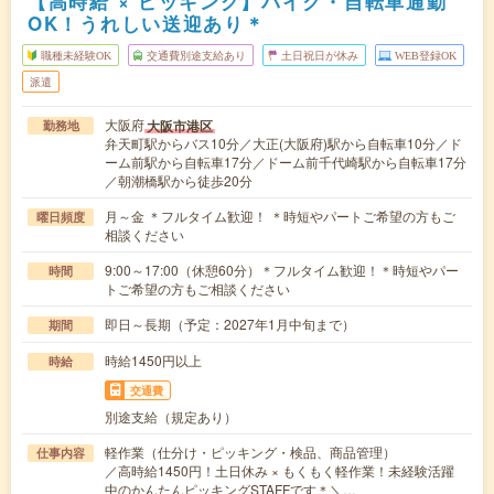
【高時給 × ピッキング】バイク・自転車通勤
OK！うれしい送迎あり＊
職種未経験OK
交通費別途支給あり
土日祝日が休み
WEB登録OK
派遣
大阪府
大阪市港区
勤務地
弁天町駅からバス10分／大正(大阪府)駅から自転車10分／ド
ーム前駅から自転車17分／ドーム前千代崎駅から自転車17分
／朝潮橋駅から徒歩20分
月～金 ＊フルタイム歓迎！ ＊時短やパートご希望の方もご
曜日頻度
相談ください
9:00～17:00（休憩60分）＊フルタイム歓迎！＊時短やパー
時間
トご希望の方もご相談ください
即日～長期（予定：2027年1月中旬まで）
期間
時給1450円以上
時給
交通費
別途支給（規定あり）
軽作業（仕分け・ピッキング・検品、商品管理）
仕事内容
／高時給1450円！土日休み × もくもく軽作業！未経験活躍
中のかんたんピッキングSTAFFです＊＼…