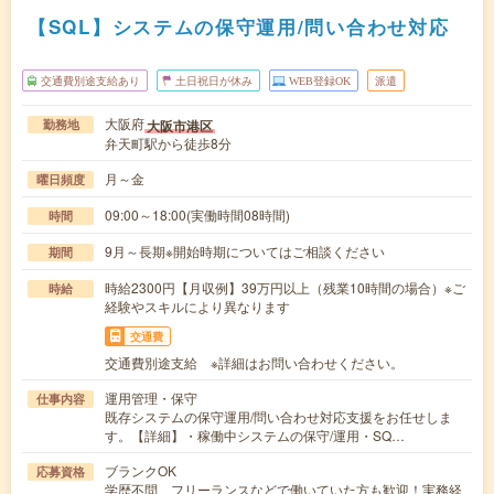
【SQL】システムの保守運用/問い合わせ対応
交通費別途支給あり
土日祝日が休み
WEB登録OK
派遣
大阪府
大阪市港区
勤務地
弁天町駅から徒歩8分
月～金
曜日頻度
09:00～18:00(実働時間08時間)
時間
9月～長期※開始時期についてはご相談ください
期間
時給2300円【月収例】39万円以上（残業10時間の場合）※ご
時給
経験やスキルにより異なります
交通費
交通費別途支給 ※詳細はお問い合わせください。
運用管理・保守
仕事内容
既存システムの保守運用/問い合わせ対応支援をお任せしま
す。【詳細】・稼働中システムの保守/運用・SQ…
ブランクOK
応募資格
学歴不問、フリーランスなどで働いていた方も歓迎！実務経