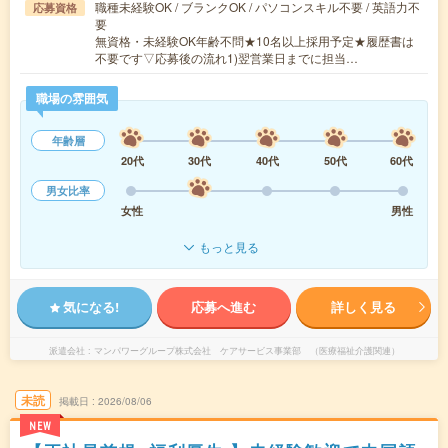
職種未経験OK / ブランクOK / パソコンスキル不要 / 英語力不
応募資格
要
無資格・未経験OK年齢不問★10名以上採用予定★履歴書は
不要です▽応募後の流れ1)翌営業日までに担当…
職場の雰囲気
年齢層
20代
30代
40代
50代
60代
男女比率
女性
男性
もっと見る
気になる!
応募へ進む
詳しく見る
派遣会社
マンパワーグループ株式会社 ケアサービス事業部 （医療福祉介護関連）
未読
掲載日
2026/08/06
NEW