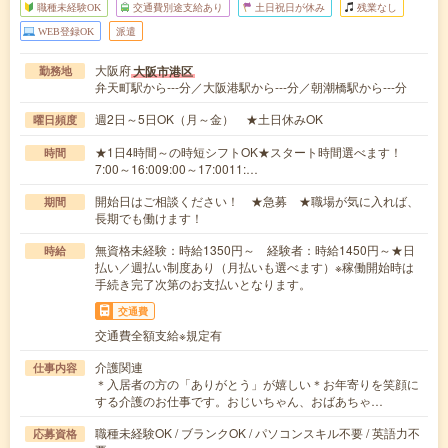
職種未経験OK
交通費別途支給あり
土日祝日が休み
残業なし
WEB登録OK
派遣
大阪府
大阪市港区
勤務地
弁天町駅から---分／大阪港駅から---分／朝潮橋駅から---分
週2日～5日OK（月～金） ★土日休みOK
曜日頻度
★1日4時間～の時短シフトOK★スタート時間選べます！
時間
7:00～16:009:00～17:0011:…
開始日はご相談ください！ ★急募 ★職場が気に入れば、
期間
長期でも働けます！
無資格未経験：時給1350円～ 経験者：時給1450円～★日
時給
払い／週払い制度あり（月払いも選べます）※稼働開始時は
手続き完了次第のお支払いとなります。
交通費
交通費全額支給※規定有
介護関連
仕事内容
＊入居者の方の「ありがとう」が嬉しい＊お年寄りを笑顔に
する介護のお仕事です。おじいちゃん、おばあちゃ…
職種未経験OK / ブランクOK / パソコンスキル不要 / 英語力不
応募資格