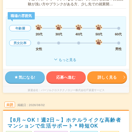
験が浅い方やブランクがある方、少し先での就業開…
職場の雰囲気
年齢層
20代
30代
40代
50代
60代
男女比率
女性
男性
もっと見る
気になる!
応募へ進む
詳しく見る
派遣会社
パーソルクロステクノロジー株式会社IT派遣サービス
未読
掲載日
2026/08/02
【8月～OK！週2日～】ホテルライクな高齢者
マンションで生活サポート＊時短OK