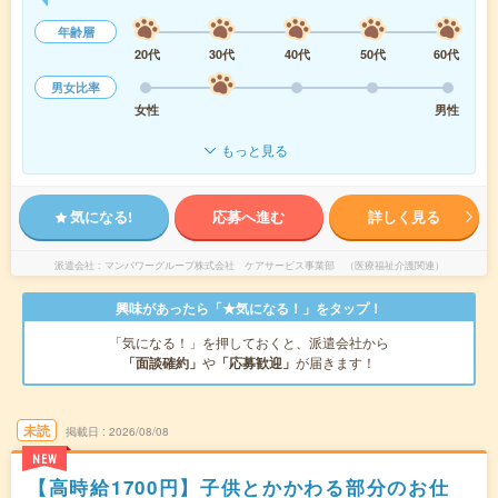
年齢層
20代
30代
40代
50代
60代
男女比率
女性
男性
もっと見る
気になる!
応募へ進む
詳しく見る
派遣会社
マンパワーグループ株式会社 ケアサービス事業部 （医療福祉介護関連）
興味があったら「★気になる！」をタップ！
「気になる！」を押しておくと、派遣会社から
「面談確約」
や
「応募歓迎」
が届きます！
未読
掲載日
2026/08/08
NEW
【高時給1700円】子供とかかわる部分のお仕