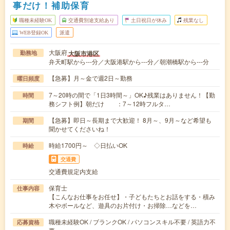
事だけ！補助保育
職種未経験OK
交通費別途支給あり
土日祝日が休み
残業なし
WEB登録OK
派遣
大阪府
大阪市港区
勤務地
弁天町駅から---分／大阪港駅から---分／朝潮橋駅から---分
【急募】月～金で週2日～勤務
曜日頻度
7～20時の間で「1日3時間～」OK♪残業はありません！【勤
時間
務シフト例】朝だけ ：7～12時フルタ…
【急募】即日～長期まで大歓迎！ 8月～、9月～など希望も
期間
聞かせてくださいね！
時給1700円～ ◇日払いOK
時給
交通費
交通費規定内支給
保育士
仕事内容
【こんなお仕事をお任せ】・子どもたちとお話をする・積み
木やボールなど、遊具のお片付け・お掃除…などを…
職種未経験OK / ブランクOK / パソコンスキル不要 / 英語力不
応募資格