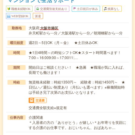
職種未経験OK
交通費別途支給あり
土日祝日が休み
残業なし
WEB登録OK
派遣
大阪府
大阪市港区
勤務地
弁天町駅から---分／大阪港駅から---分／朝潮橋駅から---分
週2日～5日OK（月～金） ★土日休みOK
曜日頻度
★1日4時間～の時短シフトOK★スタート時間選べます！
時間
7:00～16:009:00～17:0011:…
開始日はご相談ください！ ★急募 ★職場が気に入れば、
期間
長期でも働けます！
無資格未経験：時給1350円～ 経験者：時給1450円～ ★
時給
日払い／週払い制度あり（月払いも選べます）※稼働開始時
は手続き完了次第のお支払いとなります。
交通費
交通費全額支給※規定有
介護関連
仕事内容
＊入居者の方の「ありがとう」が嬉しい＊お年寄りを笑顔に
する介護のお仕事です。おじいちゃん、おばあちゃ…