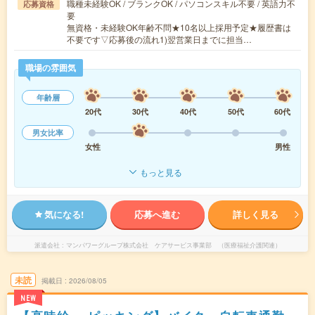
職種未経験OK / ブランクOK / パソコンスキル不要 / 英語力不
応募資格
要
無資格・未経験OK年齢不問★10名以上採用予定★履歴書は
不要です▽応募後の流れ1)翌営業日までに担当…
職場の雰囲気
年齢層
20代
30代
40代
50代
60代
男女比率
女性
男性
もっと見る
気になる!
応募へ進む
詳しく見る
派遣会社
マンパワーグループ株式会社 ケアサービス事業部 （医療福祉介護関連）
未読
掲載日
2026/08/05
NEW