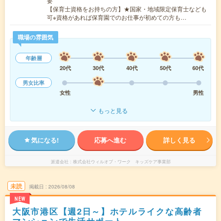
要
【保育士資格をお持ちの方】★国家・地域限定保育士なども
可※資格があれば保育園でのお仕事が初めての方も…
職場の雰囲気
年齢層
20代
30代
40代
50代
60代
男女比率
女性
男性
もっと見る
気になる!
応募へ進む
詳しく見る
派遣会社
株式会社ウィルオブ・ワーク キッズケア事業部
未読
掲載日
2026/08/08
NEW
大阪市港区【週2日～】ホテルライクな高齢者
マンションで生活サポート