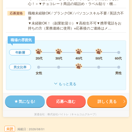
心！＞▼チョコレート商品の箱詰め・ラベル貼り・梱…
職種未経験OK / ブランクOK / パソコンスキル不要 / 英語力不
応募資格
要
▼未経験OK！（副業歓迎☆）▼高校生不可▼携帯電話をお
持ちの方（業務連絡に使用）※応募後のご連絡はメ…
職場の雰囲気
年齢層
20代
30代
40代
50代
60代
男女比率
女性
男性
もっと見る
気になる!
応募へ進む
詳しく見る
派遣会社
株式会社バイトレ（キャムコムグループ）
未読
掲載日
2026/08/01