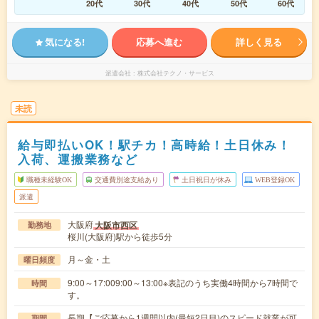
20代
30代
40代
50代
60代
気になる!
応募へ進む
詳しく見る
派遣会社
株式会社テクノ・サービス
未読
給与即払いOK！駅チカ！高時給！土日休み！
入荷、運搬業務など
職種未経験OK
交通費別途支給あり
土日祝日が休み
WEB登録OK
派遣
大阪府
大阪市西区
勤務地
桜川(大阪府)駅から徒歩5分
月～金・土
曜日頻度
9:00～17:009:00～13:00※表記のうち実働4時間から7時間で
時間
す。
長期【ご応募から1週間以内(最短2日目)のスピード就業が可
期間