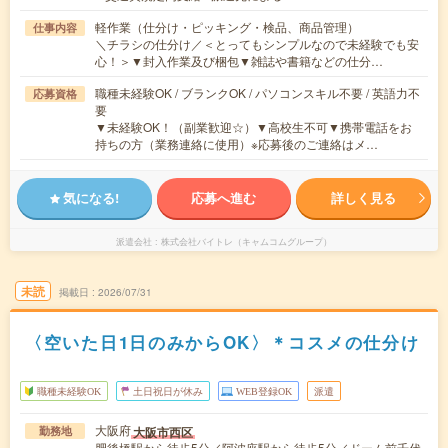
軽作業（仕分け・ピッキング・検品、商品管理）
仕事内容
＼チラシの仕分け／＜とってもシンプルなので未経験でも安
心！＞▼封入作業及び梱包▼雑誌や書籍などの仕分…
職種未経験OK / ブランクOK / パソコンスキル不要 / 英語力不
応募資格
要
▼未経験OK！（副業歓迎☆）▼高校生不可▼携帯電話をお
持ちの方（業務連絡に使用）※応募後のご連絡はメ…
気になる!
応募へ進む
詳しく見る
派遣会社
株式会社バイトレ（キャムコムグループ）
未読
掲載日
2026/07/31
〈空いた日1日のみからOK〉＊コスメの仕分け
職種未経験OK
土日祝日が休み
WEB登録OK
派遣
大阪府
大阪市西区
勤務地
肥後橋駅から徒歩5分／阿波座駅から徒歩5分／ドーム前千代