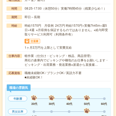
08:25-17:00（休憩50分）実働7時間45分（残業少なめ！）
時間
即日～長期
期間
時給1570円 月収例 24万円 時給1570円×実働7h45m×週5
時給
日×4週 ※月収例を保証するものではありません。※給与即受
取りサービス利用可（利用条件有）
交通費
1ヶ月3万円を上限として実費支給
軽作業（仕分け・ピッキング・検品、商品管理）
仕事内容
商社の倉庫内でピッキングや梱包のお仕事をお願いします・
ピッキング・出荷業務・発送業務※派遣から直接雇…
職種未経験OK / ブランクOK / 英語力不要
応募資格
■未経験OK！
職場の雰囲気
年齢層
20代
30代
40代
50代
60代
男女比率