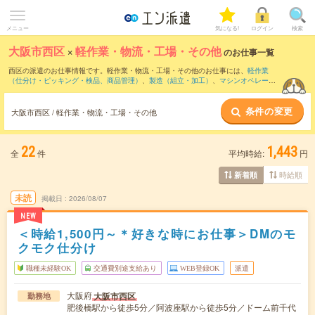
メニュー
気になる!
ログイン
検索
大阪市西区
×
軽作業・物流・工場・その他
のお仕事一覧
西区の派遣のお仕事情報です。軽作業・物流・工場・その他のお仕事には、
軽作業
（仕分け・ピッキング・検品、商品管理）
、
製造（組立・加工）
、
マシンオペレータ
ー
などがあります。さらに、
短期
・
単発
などの期間や、
職種未経験OK
などのこだわり
条件で絞り込んでいただけます。
条件の変更
大阪市西区 / 軽作業・物流・工場・その他
22
1,443
全
件
平均時給:
円
時給順
新着順
未読
掲載日
2026/08/07
NEW
＜時給1,500円～＊好きな時にお仕事＞DMのモ
クモク仕分け
職種未経験OK
交通費別途支給あり
WEB登録OK
派遣
大阪府
大阪市西区
勤務地
肥後橋駅から徒歩5分／阿波座駅から徒歩5分／ドーム前千代