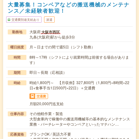
大量募集！コンベアなどの搬送機械のメンテナ
ンス／未経験者歓迎！
交通費別途支給あり
派遣
大阪府
大阪市西区
勤務地
九条(大阪府)駅から徒歩3分
月～日までの間で週5日（シフト勤務）
曜日頻度
8時～17時（シフトにより就業時間は前後する場合がありま
時間
す）
即日～長期（応相談）
期間
時給1,800円～ 【月収例】327,800円（1,800円×8時間×22
時給
日+食事手当1日500円×22日）＋交通費
交通費
月額20,000円迄支給
その他軽作業・製造
仕事内容
大型倉庫内で稼働中の搬送用機械等の基本的なメンテナンス
業務・バーチレーターやコンベアといったマテハン…
ブランクOK / 英語力不要
応募資格