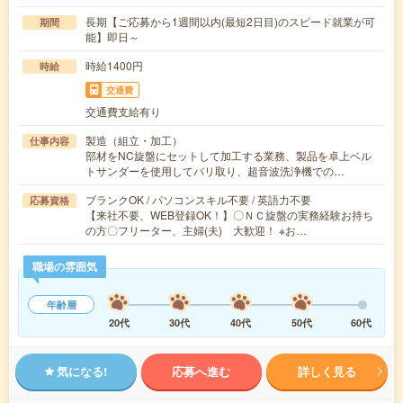
長期【ご応募から1週間以内(最短2日目)のスピード就業が可
期間
能】即日～
時給1400円
時給
交通費
交通費支給有り
製造（組立・加工）
仕事内容
部材をNC旋盤にセットして加工する業務、製品を卓上ベル
トサンダーを使用してバリ取り、超音波洗浄機での…
ブランクOK / パソコンスキル不要 / 英語力不要
応募資格
【来社不要、WEB登録OK！】〇ＮＣ旋盤の実務経験お持ち
の方〇フリーター、主婦(夫) 大歓迎！ ※お…
職場の雰囲気
年齢層
20代
30代
40代
50代
60代
気になる!
応募へ進む
詳しく見る