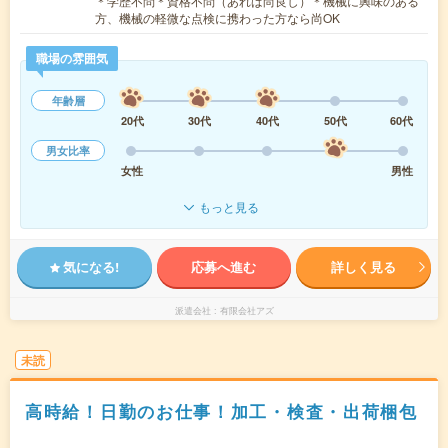
＊学歴不問＊資格不問（あれば尚良し）＊機械に興味のある
方、機械の軽微な点検に携わった方なら尚OK
職場の雰囲気
年齢層
20代
30代
40代
50代
60代
男女比率
女性
男性
もっと見る
気になる!
応募へ進む
詳しく見る
派遣会社
有限会社アズ
未読
高時給！日勤のお仕事！加工・検査・出荷梱包