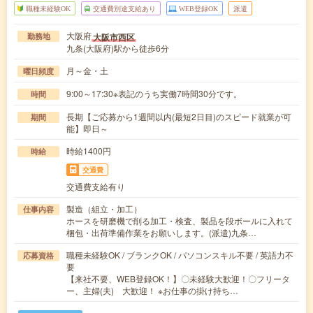
職種未経験OK
交通費別途支給あり
WEB登録OK
派遣
大阪府
大阪市西区
勤務地
九条(大阪府)駅から徒歩6分
月～金・土
曜日頻度
9:00～17:30※表記のうち実働7時間30分です。
時間
長期【ご応募から1週間以内(最短2日目)のスピード就業が可
期間
能】即日～
時給1400円
時給
交通費
交通費支給有り
製造（組立・加工）
仕事内容
ホースを研磨機で削る加工・検査、製品を段ボールに入れて
梱包・出荷準備作業をお願いします。(派遣)九条…
職種未経験OK / ブランクOK / パソコンスキル不要 / 英語力不
応募資格
要
【来社不要、WEB登録OK！】〇未経験大歓迎！〇フリータ
ー、主婦(夫) 大歓迎！ ※お仕事の掛け持ち…