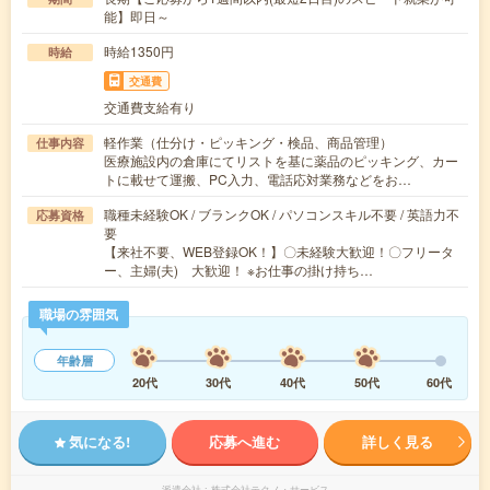
能】即日～
時給1350円
時給
交通費
交通費支給有り
軽作業（仕分け・ピッキング・検品、商品管理）
仕事内容
医療施設内の倉庫にてリストを基に薬品のピッキング、カー
トに載せて運搬、PC入力、電話応対業務などをお…
職種未経験OK / ブランクOK / パソコンスキル不要 / 英語力不
応募資格
要
【来社不要、WEB登録OK！】〇未経験大歓迎！〇フリータ
ー、主婦(夫) 大歓迎！ ※お仕事の掛け持ち…
職場の雰囲気
年齢層
20代
30代
40代
50代
60代
気になる!
応募へ進む
詳しく見る
派遣会社
株式会社テクノ・サービス