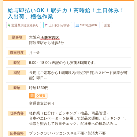
給与即払いOK！駅チカ！高時給！土日休み！
入出荷、梱包作業
交通費別途支給あり
土日祝日が休み
WEB登録OK
派遣
大阪府
大阪市西区
勤務地
阿波座駅から徒歩3分
月～金
曜日頻度
9:00～18:00※表記のうち実働8時間です。
時間
長期【ご応募から1週間以内(最短2日目)のスピード就業が可
期間
能】即日～
時給1330円
時給
交通費
交通費支給有り
軽作業（仕分け・ピッキング・検品、商品管理）
仕事内容
台車やエレベーターを使用して製品の運搬、ピッキンク゛、
伝票と照合して数量チェック、配達車への積み込み…
ブランクOK / パソコンスキル不要 / 英語力不要
応募資格