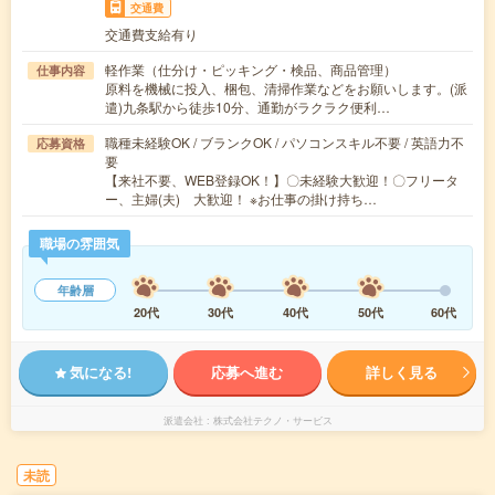
交通費
交通費支給有り
軽作業（仕分け・ピッキング・検品、商品管理）
仕事内容
原料を機械に投入、梱包、清掃作業などをお願いします。(派
遣)九条駅から徒歩10分、通勤がラクラク便利…
職種未経験OK / ブランクOK / パソコンスキル不要 / 英語力不
応募資格
要
【来社不要、WEB登録OK！】〇未経験大歓迎！〇フリータ
ー、主婦(夫) 大歓迎！ ※お仕事の掛け持ち…
職場の雰囲気
年齢層
20代
30代
40代
50代
60代
気になる!
応募へ進む
詳しく見る
派遣会社
株式会社テクノ・サービス
未読