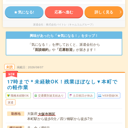
気になる!
応募へ進む
詳しく見る
派遣会社
株式会社バイトレ（キャムコムグループ）
興味があったら「★気になる！」をタップ！
「気になる！」を押しておくと、派遣会社から
「面談確約」
や
「応募歓迎」
が届きます！
未読
掲載日
2026/08/07
NEW
17時まで＊未経験OK！残業ほぼなし▼本町で
の軽作業
職種未経験OK
交通費別途支給あり
土日祝日が休み
WEB登録OK
派遣
大阪府
大阪市西区
勤務地
本町駅から徒歩5分／四ツ橋駅から徒歩7分
月～金／週5日
曜日頻度