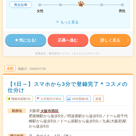
男女比率
女性
男性
もっと見る
気になる!
応募へ進む
詳しく見る
派遣会社
株式会社バイトレ（キャムコムグループ）
未読
掲載日
2026/07/30
【1日～】スマホから3分で登録完了＊コスメの
仕分け
職種未経験OK
土日祝日が休み
WEB登録OK
派遣
大阪府
大阪市西区
勤務地
肥後橋駅から徒歩5分／阿波座駅から徒歩5分／ドーム前千代
崎駅から徒歩5分／ドーム前駅から徒歩5分／九条(大阪府)駅
から徒歩5分
月～金のうち、1日～OK！
曜日頻度