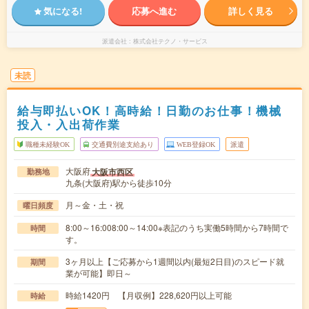
気になる!
応募へ進む
詳しく見る
派遣会社
株式会社テクノ・サービス
未読
給与即払いOK！高時給！日勤のお仕事！機械
投入・入出荷作業
職種未経験OK
交通費別途支給あり
WEB登録OK
派遣
大阪府
大阪市西区
勤務地
九条(大阪府)駅から徒歩10分
月～金・土・祝
曜日頻度
8:00～16:008:00～14:00※表記のうち実働5時間から7時間で
時間
す。
3ヶ月以上【ご応募から1週間以内(最短2日目)のスピード就
期間
業が可能】即日～
時給1420円 【月収例】228,620円以上可能
時給