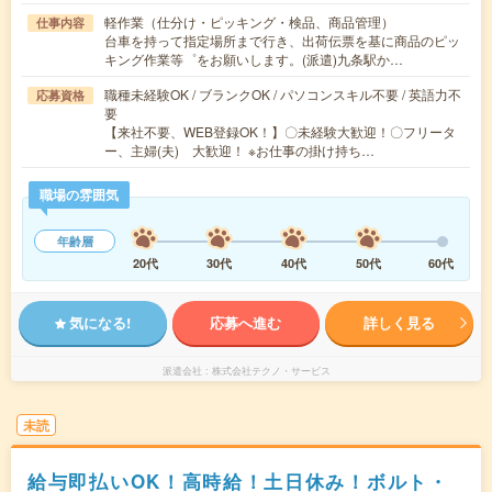
軽作業（仕分け・ピッキング・検品、商品管理）
仕事内容
台車を持って指定場所まで行き、出荷伝票を基に商品のピッ
キング作業等゜をお願いします。(派遣)九条駅か…
職種未経験OK / ブランクOK / パソコンスキル不要 / 英語力不
応募資格
要
【来社不要、WEB登録OK！】〇未経験大歓迎！〇フリータ
ー、主婦(夫) 大歓迎！ ※お仕事の掛け持ち…
職場の雰囲気
年齢層
20代
30代
40代
50代
60代
気になる!
応募へ進む
詳しく見る
派遣会社
株式会社テクノ・サービス
未読
給与即払いOK！高時給！土日休み！ボルト・