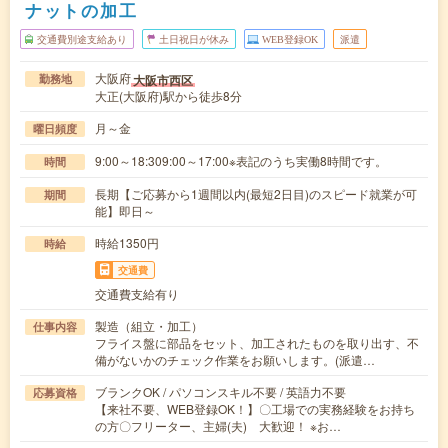
ナットの加工
交通費別途支給あり
土日祝日が休み
WEB登録OK
派遣
大阪府
大阪市西区
勤務地
大正(大阪府)駅から徒歩8分
月～金
曜日頻度
9:00～18:309:00～17:00※表記のうち実働8時間です。
時間
長期【ご応募から1週間以内(最短2日目)のスピード就業が可
期間
能】即日～
時給1350円
時給
交通費
交通費支給有り
製造（組立・加工）
仕事内容
フライス盤に部品をセット、加工されたものを取り出す、不
備がないかのチェック作業をお願いします。(派遣…
ブランクOK / パソコンスキル不要 / 英語力不要
応募資格
【来社不要、WEB登録OK！】〇工場での実務経験をお持ち
の方〇フリーター、主婦(夫) 大歓迎！ ※お…