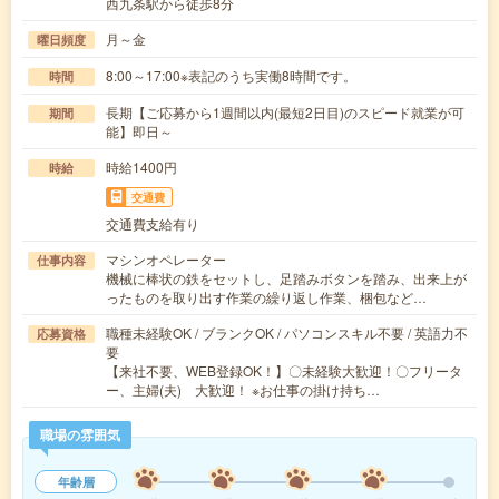
西九条駅から徒歩8分
月～金
曜日頻度
8:00～17:00※表記のうち実働8時間です。
時間
長期【ご応募から1週間以内(最短2日目)のスピード就業が可
期間
能】即日～
時給1400円
時給
交通費
交通費支給有り
マシンオペレーター
仕事内容
機械に棒状の鉄をセットし、足踏みボタンを踏み、出来上が
ったものを取り出す作業の繰り返し作業、梱包など…
職種未経験OK / ブランクOK / パソコンスキル不要 / 英語力不
応募資格
要
【来社不要、WEB登録OK！】〇未経験大歓迎！〇フリータ
ー、主婦(夫) 大歓迎！ ※お仕事の掛け持ち…
職場の雰囲気
年齢層