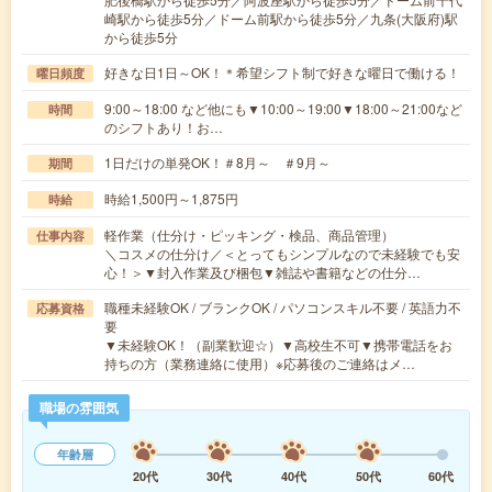
崎駅から徒歩5分／ドーム前駅から徒歩5分／九条(大阪府)駅
から徒歩5分
好きな日1日～OK！＊希望シフト制で好きな曜日で働ける！
曜日頻度
9:00～18:00 など他にも▼10:00～19:00▼18:00～21:00など
時間
のシフトあり！お…
1日だけの単発OK！＃8月～ ＃9月～
期間
時給1,500円～1,875円
時給
軽作業（仕分け・ピッキング・検品、商品管理）
仕事内容
＼コスメの仕分け／＜とってもシンプルなので未経験でも安
心！＞▼封入作業及び梱包▼雑誌や書籍などの仕分…
職種未経験OK / ブランクOK / パソコンスキル不要 / 英語力不
応募資格
要
▼未経験OK！（副業歓迎☆）▼高校生不可▼携帯電話をお
持ちの方（業務連絡に使用）※応募後のご連絡はメ…
職場の雰囲気
年齢層
20代
30代
40代
50代
60代