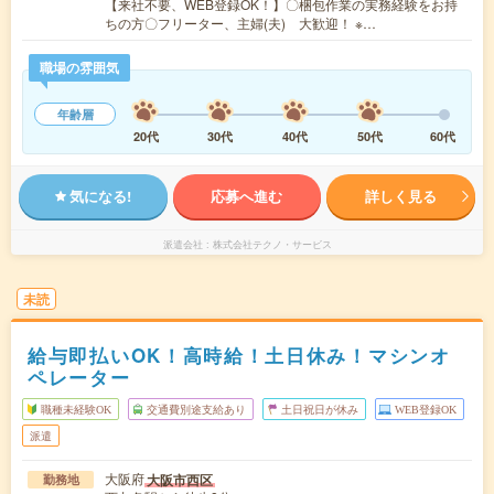
【来社不要、WEB登録OK！】〇梱包作業の実務経験をお持
ちの方〇フリーター、主婦(夫) 大歓迎！ ※…
職場の雰囲気
年齢層
20代
30代
40代
50代
60代
気になる!
応募へ進む
詳しく見る
派遣会社
株式会社テクノ・サービス
未読
給与即払いOK！高時給！土日休み！マシンオ
ペレーター
職種未経験OK
交通費別途支給あり
土日祝日が休み
WEB登録OK
派遣
大阪府
大阪市西区
勤務地