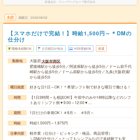
派遣会社
マンパワーグループ株式会社
未読
掲載日
2026/08/02
【スマホだけで完結！】時給1,500円～＊DMの
仕分け
職種未経験OK
土日祝日が休み
WEB登録OK
派遣
大阪府
大阪市西区
勤務地
肥後橋駅から徒歩5分／阿波座駅から徒歩5分／ドーム前千代
崎駅から徒歩5分／ドーム前駅から徒歩5分／九条(大阪府)駅
から徒歩5分
好きな日1日～OK！＊希望シフト制で好きな曜日で働ける！
曜日頻度
【1日3時間～も相談OK!】午前中のみや18時以降などのシフ
時間
トあり！シフト例▼9:00～12:00▼…
1日だけの単発OK！＃8月～ ＃9月～
期間
時給1,500円～1,875円
時給
軽作業（仕分け・ピッキング・検品、商品管理）
仕事内容
＼DMの仕分け／＜とってもシンプルなので未経験でも安