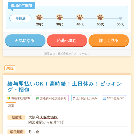
職場の雰囲気
年齢層
20代
30代
40代
50代
60代
気になる!
応募へ進む
詳しく見る
派遣会社
株式会社テクノ・サービス
未読
給与即払いOK！高時給！土日休み！ピッキン
グ・梱包
職種未経験OK
交通費別途支給あり
土日祝日が休み
WEB登録OK
派遣
大阪府
大阪市西区
勤務地
阿波座駅から徒歩11分
月～金
曜日頻度