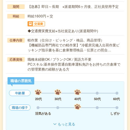
【急募】即日～長期 ※派遣期間6ヶ月後、正社員登用予定
期間
時給1600円＋交
時給
交通費
◆交通費実費支給※当社規定あり(派遣期間中)
軽作業（仕分け・ピッキング・検品、商品管理）
仕事内容
【機械部品専門商社での軽作業】*冷暖房完備入出荷作業ピ
ッキング指示書を基に倉庫整理検品・伝票との照合…
職種未経験OK / ブランクOK / 英語力不要
応募資格
PCスキル:基本操作普通自動車運転免許をお持ちの方倉庫で
の管理業務の経験がある方
職場の雰囲気
年齢層
20代
30代
40代
50代
60代
職場の様子
活気がある
しずか
もっと見る