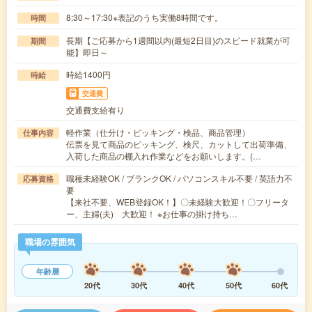
8:30～17:30※表記のうち実働8時間です。
時間
長期【ご応募から1週間以内(最短2日目)のスピード就業が可
期間
能】即日～
時給1400円
時給
交通費
交通費支給有り
軽作業（仕分け・ピッキング・検品、商品管理）
仕事内容
伝票を見て商品のピッキング、検尺、カットして出荷準備、
入荷した商品の棚入れ作業などをお願いします。(…
職種未経験OK / ブランクOK / パソコンスキル不要 / 英語力不
応募資格
要
【来社不要、WEB登録OK！】〇未経験大歓迎！〇フリータ
ー、主婦(夫) 大歓迎！ ※お仕事の掛け持ち…
職場の雰囲気
年齢層
20代
30代
40代
50代
60代