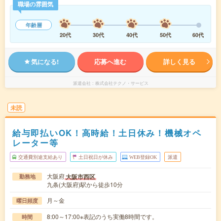
職場の雰囲気
年齢層
20代
30代
40代
50代
60代
気になる!
応募へ進む
詳しく見る
派遣会社
株式会社テクノ・サービス
未読
給与即払いOK！高時給！土日休み！機械オペ
レーター等
交通費別途支給あり
土日祝日が休み
WEB登録OK
派遣
大阪府
大阪市西区
勤務地
九条(大阪府)駅から徒歩10分
月～金
曜日頻度
8:00～17:00※表記のうち実働8時間です。
時間