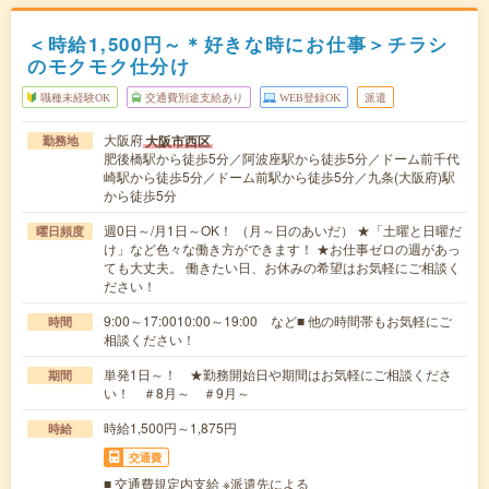
＜時給1,500円～＊好きな時にお仕事＞チラシ
のモクモク仕分け
職種未経験OK
交通費別途支給あり
WEB登録OK
派遣
大阪府
大阪市西区
勤務地
肥後橋駅から徒歩5分／阿波座駅から徒歩5分／ドーム前千代
崎駅から徒歩5分／ドーム前駅から徒歩5分／九条(大阪府)駅
から徒歩5分
週0日～/月1日～OK！ （月～日のあいだ） ★「土曜と日曜だ
曜日頻度
け」など色々な働き方ができます！ ★お仕事ゼロの週があっ
ても大丈夫。 働きたい日、お休みの希望はお気軽にご相談く
ださい！
9:00～17:0010:00～19:00 など■ 他の時間帯もお気軽にご
時間
相談ください！
単発1日～！ ★勤務開始日や期間はお気軽にご相談くださ
期間
い！ ＃8月～ ＃9月～
時給1,500円～1,875円
時給
交通費
■ 交通費規定内支給 ※派遣先による