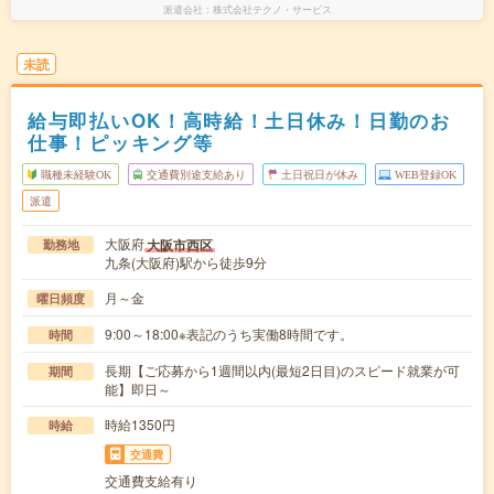
派遣会社
株式会社テクノ・サービス
未読
給与即払いOK！高時給！土日休み！日勤のお
仕事！ピッキング等
職種未経験OK
交通費別途支給あり
土日祝日が休み
WEB登録OK
派遣
大阪府
大阪市西区
勤務地
九条(大阪府)駅から徒歩9分
月～金
曜日頻度
9:00～18:00※表記のうち実働8時間です。
時間
長期【ご応募から1週間以内(最短2日目)のスピード就業が可
期間
能】即日～
時給1350円
時給
交通費
交通費支給有り