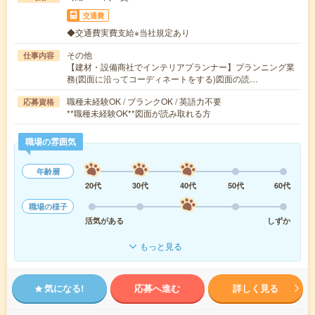
交通費
◆交通費実費支給※当社規定あり
その他
仕事内容
【建材・設備商社でインテリアプランナー】プランニング業
務(図面に沿ってコーディネートをする)図面の読…
職種未経験OK / ブランクOK / 英語力不要
応募資格
**職種未経験OK**図面が読み取れる方
職場の雰囲気
年齢層
20代
30代
40代
50代
60代
職場の様子
活気がある
しずか
もっと見る
気になる!
応募へ進む
詳しく見る