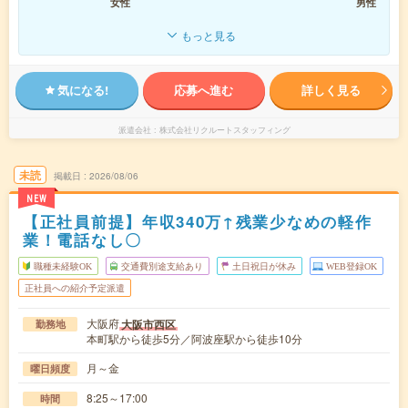
女性
男性
もっと見る
気になる!
応募へ進む
詳しく見る
派遣会社
株式会社リクルートスタッフィング
未読
掲載日
2026/08/06
NEW
【正社員前提】年収340万↑残業少なめの軽作
業！電話なし〇
職種未経験OK
交通費別途支給あり
土日祝日が休み
WEB登録OK
正社員への紹介予定派遣
大阪府
大阪市西区
勤務地
本町駅から徒歩5分／阿波座駅から徒歩10分
月～金
曜日頻度
8:25～17:00
時間