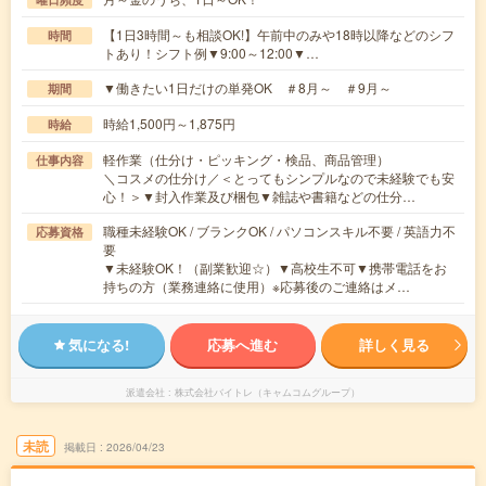
【1日3時間～も相談OK!】午前中のみや18時以降などのシフ
時間
トあり！シフト例▼9:00～12:00▼…
▼働きたい1日だけの単発OK ＃8月～ ＃9月～
期間
時給1,500円～1,875円
時給
軽作業（仕分け・ピッキング・検品、商品管理）
仕事内容
＼コスメの仕分け／＜とってもシンプルなので未経験でも安
心！＞▼封入作業及び梱包▼雑誌や書籍などの仕分…
職種未経験OK / ブランクOK / パソコンスキル不要 / 英語力不
応募資格
要
▼未経験OK！（副業歓迎☆）▼高校生不可▼携帯電話をお
持ちの方（業務連絡に使用）※応募後のご連絡はメ…
気になる!
応募へ進む
詳しく見る
派遣会社
株式会社バイトレ（キャムコムグループ）
未読
掲載日
2026/04/23