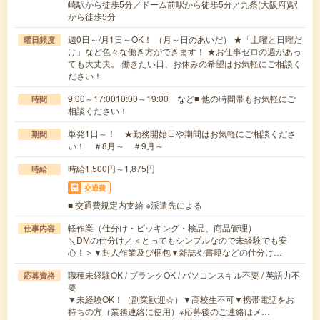
崎駅から徒歩5分／ドーム前駅から徒歩5分／九条(大阪府)駅
から徒歩5分
週0日～/月1日～OK！ （月～日のあいだ） ★「土曜と日曜だ
曜日頻度
け」など色々な働き方ができます！ ★お仕事ゼロの週があっ
ても大丈夫。 働きたい日、お休みの希望はお気軽にご相談く
ださい！
9:00～17:0010:00～19:00 など■ 他の時間帯もお気軽にご
時間
相談ください！
単発1日～！ ★勤務開始日や期間はお気軽にご相談くださ
期間
い！ ＃8月～ ＃9月～
時給1,500円～1,875円
時給
交通費
■ 交通費規定内支給 ※派遣先による
軽作業（仕分け・ピッキング・検品、商品管理）
仕事内容
＼DMの仕分け／＜とってもシンプルなので未経験でも安
心！＞▼封入作業及び梱包▼雑誌や書籍などの仕分け…
職種未経験OK / ブランクOK / パソコンスキル不要 / 英語力不
応募資格
要
▼未経験OK！（副業歓迎☆）▼高校生不可▼携帯電話をお
持ちの方（業務連絡に使用）※応募後のご連絡はメ…