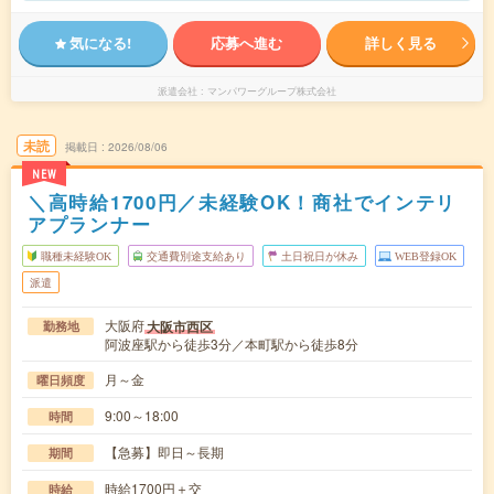
気になる!
応募へ進む
詳しく見る
派遣会社
マンパワーグループ株式会社
未読
掲載日
2026/08/06
NEW
＼高時給1700円／未経験OK！商社でインテリ
アプランナー
職種未経験OK
交通費別途支給あり
土日祝日が休み
WEB登録OK
派遣
大阪府
大阪市西区
勤務地
阿波座駅から徒歩3分／本町駅から徒歩8分
月～金
曜日頻度
9:00～18:00
時間
【急募】即日～長期
期間
時給1700円＋交
時給