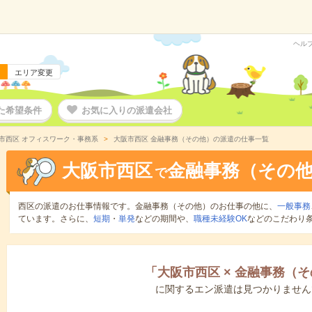
ヘル
エリア変更
た希望条件
お気に入りの派遣会社
市西区 オフィスワーク・事務系
大阪市西区 金融事務（その他）の派遣の仕事一覧
大阪市西区
金融事務（その
で
西区の派遣のお仕事情報です。金融事務（その他）のお仕事の他に、
一般事務
ています。さらに、
短期
・
単発
などの期間や、
職種未経験OK
などのこだわり
「
大阪市西区
×
金融事務（そ
に関するエン派遣は見つかりません