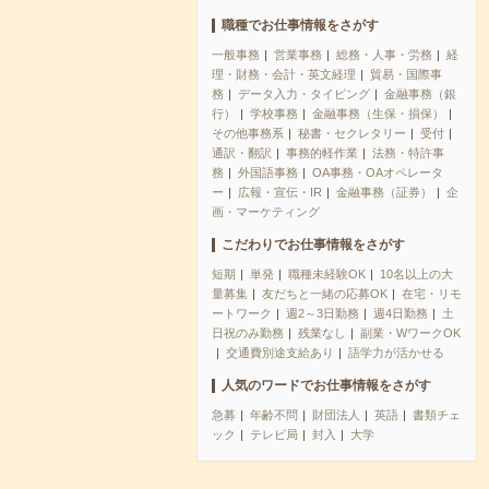
職種でお仕事情報をさがす
一般事務
営業事務
総務・人事・労務
経
理・財務・会計・英文経理
貿易・国際事
務
データ入力・タイピング
金融事務（銀
行）
学校事務
金融事務（生保・損保）
その他事務系
秘書・セクレタリー
受付
通訳・翻訳
事務的軽作業
法務・特許事
務
外国語事務
OA事務・OAオペレータ
ー
広報・宣伝・IR
金融事務（証券）
企
画・マーケティング
こだわりでお仕事情報をさがす
短期
単発
職種未経験OK
10名以上の大
量募集
友だちと一緒の応募OK
在宅・リモ
ートワーク
週2～3日勤務
週4日勤務
土
日祝のみ勤務
残業なし
副業・WワークOK
交通費別途支給あり
語学力が活かせる
人気のワードでお仕事情報をさがす
急募
年齢不問
財団法人
英語
書類チェ
ック
テレビ局
封入
大学