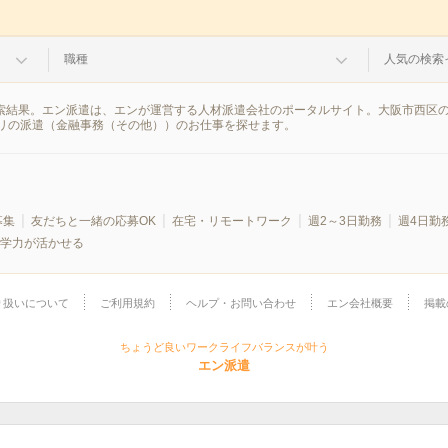
職種
人気の検索
検索結果。エン派遣は、エンが運営する人材派遣会社のポータルサイト。大阪市西区
リの派遣（金融事務（その他））のお仕事を探せます。
募集
友だちと一緒の応募OK
在宅・リモートワーク
週2～3日勤務
週4日勤
学力が活かせる
り扱いについて
ご利用規約
ヘルプ・お問い合わせ
エン会社概要
掲載
ちょうど良いワークライフバランスが叶う
エン派遣