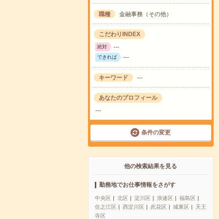
職種
金融事務（その他）
こだわりINDEX
---
絶対
---
できれば
キーワード
---
あなたのプロフィール
---
条件の変更
他の検索結果を見る
勤務地でお仕事情報をさがす
中央区
北区
淀川区
浪速区
福島区
住之江区
西淀川区
此花区
城東区
天王
寺区