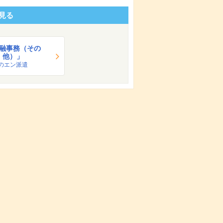
見る
融事務（その
他）」
のエン派遣