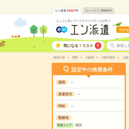
エン派遣
23427
件
エンバイト
28905
件
ちょうど良いワークライフバランスが叶う
関西版
気になる！リスト
0
保存し
派遣TOP
関西
大阪府
大阪市西区
大阪
設定中の検索条件
期間
---
派遣形式
---
時給
---
勤務地
西区
勤務エリア