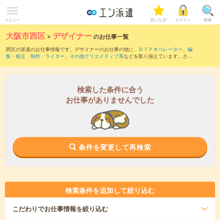
メニュー
気になる!
ログイン
検索
大阪市西区
×
デザイナー
のお仕事一覧
西区の派遣のお仕事情報です。デザイナーのお仕事の他に、
ＤＴＰオペレーター
、
編
集・校正・制作・ライター
、
その他クリエイティブ系
などを取り揃えています。さら
に、
短期
・
単発
などの期間や、
職種未経験OK
などのこだわり条件で絞り込んでいただ
けます。職種辞典：
デザイナーのお仕事とは？とは？
検索した条件に合う
お仕事がありませんでした
条件を変更して再検索
検索条件を追加して絞り込む
こだわり
でお仕事情報を絞り込む