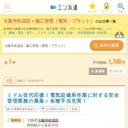
メニュー
気になる!
ログイン
検索
大阪市此花区
×
施工管理（電気・プラント）
のお仕事一覧
此花区の派遣のお仕事情報です。施工管理（電気・プラント）のお仕事の他に、
ＣＡ
Ｄ（機械・電気・電子）
、
ＣＡＤ（土木・建築・設備）
、
研究開発関連（技術系）
な
どを取り揃えています。さらに、
短期
・
単発
などの期間や、
職種未経験OK
などのこだ
わり条件で絞り込んでいただけます。職種辞典：
施工管理（電気・プラント）のお仕
条件の変更
事とは？とは？
大阪市此花区 / 施工管理（電気・プラント）
1
1,700
全
件
平均時給:
円
時給順
新着順
未読
掲載日
2026/05/14
ミドル世代応援！電気設備系作業に対する安全
管理業務の募集♬各種手当充実！
交通費別途支給あり
土日祝日が休み
派遣
大阪府
大阪市此花区
勤務地
桜島駅から徒歩15分