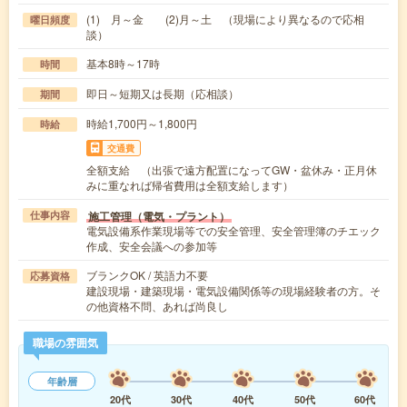
(1) 月～金 (2)月～土 （現場により異なるので応相
曜日頻度
談）
基本8時～17時
時間
即日～短期又は長期（応相談）
期間
時給1,700円～1,800円
時給
交通費
全額支給 （出張で遠方配置になってGW・盆休み・正月休
みに重なれば帰省費用は全額支給します）
施工管理（電気・プラント）
仕事内容
電気設備系作業現場等での安全管理、安全管理簿のチエック
作成、安全会議への参加等
ブランクOK / 英語力不要
応募資格
建設現場・建築現場・電気設備関係等の現場経験者の方。そ
の他資格不問、あれば尚良し
職場の雰囲気
年齢層
20代
30代
40代
50代
60代