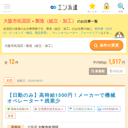
メニュー
気になる!
ログイン
検索
大阪市此花区
×
製造（組立・加工）
のお仕事一覧
此花区の派遣のお仕事情報です。製造（組立・加工）のお仕事の他に、
軽作業（仕分
け・ピッキング・検品、商品管理）
、
マシンオペレーター
、
フォークリフト
などを取
り揃えています。さらに、
短期
・
単発
などの期間や、
職種未経験OK
などのこだわり条
件で絞り込んでいただけます。職種辞典：
製造（組立・加工）のお仕事とは？とは？
条件の変更
大阪市此花区 / 製造（組立・加工）
12
1,517
全
件
平均時給:
円
時給順
新着順
未読
掲載日
2026/08/01
【日勤のみ】高時給1500円！メーカーで機械
オペレーター＊残業少
職種未経験OK
交通費別途支給あり
土日祝日が休み
WEB登録OK
派遣
大阪府
大阪市此花区
勤務地