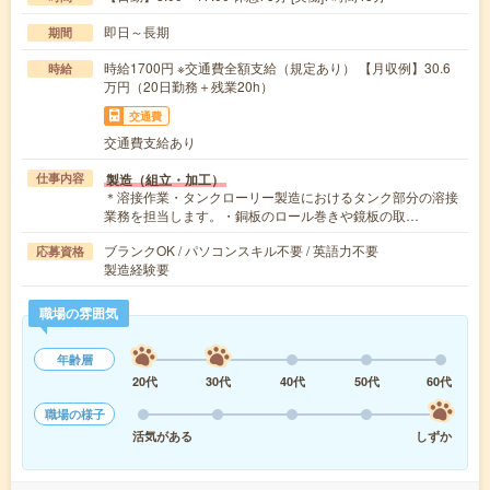
即日～長期
期間
時給1700円 ※交通費全額支給（規定あり） 【月収例】30.6
時給
万円（20日勤務＋残業20h）
交通費
交通費支給あり
製造（組立・加工）
仕事内容
＊溶接作業・タンクローリー製造におけるタンク部分の溶接
業務を担当します。・銅板のロール巻きや鏡板の取…
ブランクOK / パソコンスキル不要 / 英語力不要
応募資格
製造経験要
職場の雰囲気
年齢層
20代
30代
40代
50代
60代
職場の様子
活気がある
しずか