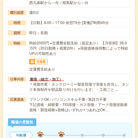
西九条駅から---分／桜島駅から---分
週5日
曜日頻度
【日勤】8:00～17:00 休憩75分 [実働]7時間45分
時間
即日～長期
期間
時給2000円 ※交通費全額支給（規定あり） 【月収例】36.0
時給
万円（20日勤務＋残業20h） ※溶接資格保持数によって時給
UPの可能性あり
交通費
交通費支給あり
製造（組立・加工）
仕事内容
＊溶接作業・タンクローリー製造現場で溶接を担当し、タン
ク本体制作や部品取り付けを行います。・工程ごと…
ブランクOK / パソコンスキル不要 / 英語力不要
応募資格
下記資格・経験要・TIG溶接・ガス溶接・アーク溶接技能者
資格・製造経験※資格はいずれか1つあればOK…
職場の雰囲気
年齢層