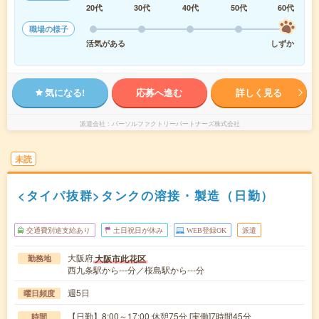
20代
30代
40代
50代
60代
職場の様子
活気がある
しずか
気になる!
応募へ進む
詳しく見る
派遣会社
パーソルファクトリーパートナーズ株式会社
未読
<タイパ抜群>タンクの溶接・製造（日勤）
交通費別途支給あり
土日祝日が休み
WEB登録OK
派遣
大阪府
大阪市此花区
勤務地
西九条駅から---分／桜島駅から---分
週5日
曜日頻度
【日勤】8:00～17:00 休憩75分 [実働]7時間45分
時間