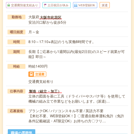
交通費別途支給あり
土日祝日が休み
WEB登録OK
派遣
大阪府
大阪市此花区
勤務地
安治川口駅から徒歩5分
月～金
曜日頻度
8:10～17:10※表記のうち実働8時間です。
時間
長期【ご応募から1週間以内(最短2日目)のスピード就業が可
期間
能】即日～
時給1400円
時給
交通費
交通費支給有り
製造（組立・加工）
仕事内容
立体の図面を基に工具（ドライバーやスパナ等）を使用して
機械の組み立て作業などをお願いします。(派遣)…
ブランクOK / パソコンスキル不要 / 英語力不要
応募資格
【来社不要、WEB登録OK！】〇普通自動車運転免許（免許
条件記載確認・AT限定OK）お持ちの方〇フリ…
職場の雰囲気