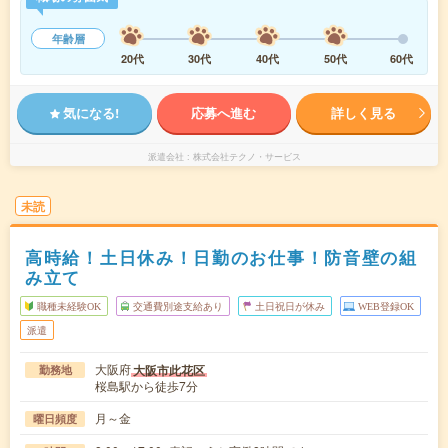
年齢層
20代
30代
40代
50代
60代
気になる!
応募へ進む
詳しく見る
派遣会社
株式会社テクノ・サービス
未読
高時給！土日休み！日勤のお仕事！防音壁の組
み立て
職種未経験OK
交通費別途支給あり
土日祝日が休み
WEB登録OK
派遣
大阪府
大阪市此花区
勤務地
桜島駅から徒歩7分
月～金
曜日頻度