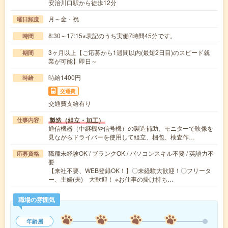
安治川口駅から徒歩12分
月～金・祝
曜日頻度
8:30～17:15※表記のうち実働7時間45分です。
時間
3ヶ月以上【ご応募から1週間以内(最短2日目)のスピード就
期間
業が可能】即日～
時給1400円
時給
交通費
交通費支給有り
製造（組立・加工）
仕事内容
通信機器（中継機や信号機）の製造補助、モニターで映像を
見ながらドライバーを使用して組立、梱包、検査作…
職種未経験OK / ブランクOK / パソコンスキル不要 / 英語力不
応募資格
要
【来社不要、WEB登録OK！】〇未経験大歓迎！〇フリータ
ー、主婦(夫) 大歓迎！ ※お仕事の掛け持ち…
職場の雰囲気
年齢層