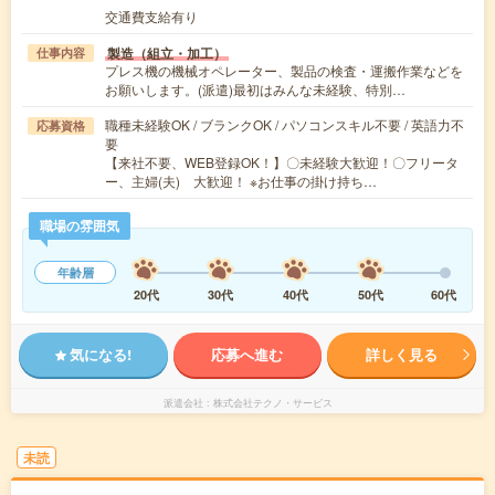
交通費支給有り
製造（組立・加工）
仕事内容
プレス機の機械オペレーター、製品の検査・運搬作業などを
お願いします。(派遣)最初はみんな未経験、特別…
職種未経験OK / ブランクOK / パソコンスキル不要 / 英語力不
応募資格
要
【来社不要、WEB登録OK！】〇未経験大歓迎！〇フリータ
ー、主婦(夫) 大歓迎！ ※お仕事の掛け持ち…
職場の雰囲気
年齢層
20代
30代
40代
50代
60代
気になる!
応募へ進む
詳しく見る
派遣会社
株式会社テクノ・サービス
未読