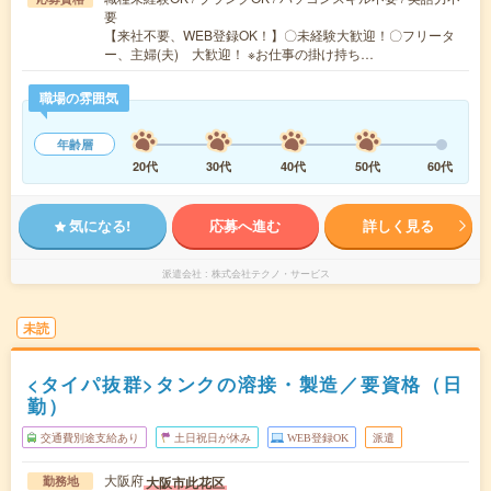
要
【来社不要、WEB登録OK！】〇未経験大歓迎！〇フリータ
ー、主婦(夫) 大歓迎！ ※お仕事の掛け持ち…
職場の雰囲気
年齢層
20代
30代
40代
50代
60代
気になる!
応募へ進む
詳しく見る
派遣会社
株式会社テクノ・サービス
未読
<タイパ抜群>タンクの溶接・製造／要資格（日
勤）
交通費別途支給あり
土日祝日が休み
WEB登録OK
派遣
大阪府
大阪市此花区
勤務地