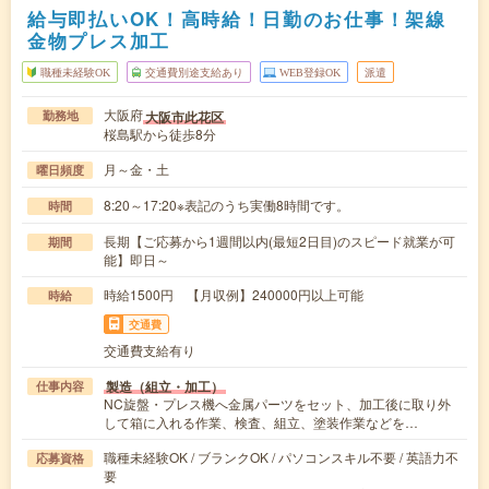
給与即払いOK！高時給！日勤のお仕事！架線
金物プレス加工
職種未経験OK
交通費別途支給あり
WEB登録OK
派遣
大阪府
大阪市此花区
勤務地
桜島駅から徒歩8分
月～金・土
曜日頻度
8:20～17:20※表記のうち実働8時間です。
時間
長期【ご応募から1週間以内(最短2日目)のスピード就業が可
期間
能】即日～
時給1500円 【月収例】240000円以上可能
時給
交通費
交通費支給有り
製造（組立・加工）
仕事内容
NC旋盤・プレス機へ金属パーツをセット、加工後に取り外
して箱に入れる作業、検査、組立、塗装作業などを…
職種未経験OK / ブランクOK / パソコンスキル不要 / 英語力不
応募資格
要