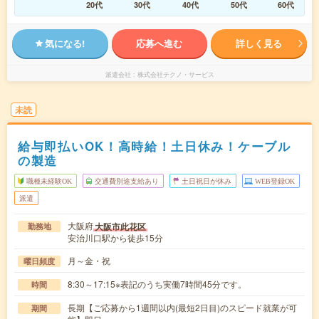
20代
30代
40代
50代
60代
気になる!
応募へ進む
詳しく見る
派遣会社
株式会社テクノ・サービス
未読
給与即払いOK！高時給！土日休み！ケーブル
の製造
職種未経験OK
交通費別途支給あり
土日祝日が休み
WEB登録OK
派遣
大阪府
大阪市此花区
勤務地
安治川口駅から徒歩15分
月～金・祝
曜日頻度
8:30～17:15※表記のうち実働7時間45分です。
時間
長期【ご応募から1週間以内(最短2日目)のスピード就業が可
期間