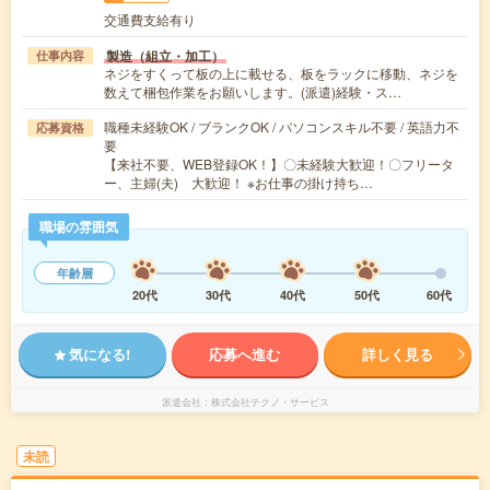
交通費支給有り
製造（組立・加工）
仕事内容
ネジをすくって板の上に載せる、板をラックに移動、ネジを
数えて梱包作業をお願いします。(派遣)経験・ス…
職種未経験OK / ブランクOK / パソコンスキル不要 / 英語力不
応募資格
要
【来社不要、WEB登録OK！】〇未経験大歓迎！〇フリータ
ー、主婦(夫) 大歓迎！ ※お仕事の掛け持ち…
職場の雰囲気
年齢層
20代
30代
40代
50代
60代
気になる!
応募へ進む
詳しく見る
派遣会社
株式会社テクノ・サービス
未読