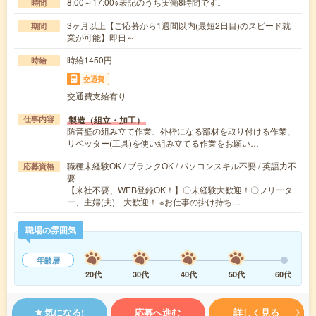
8:00～17:00※表記のうち実働8時間です。
時間
3ヶ月以上【ご応募から1週間以内(最短2日目)のスピード就
期間
業が可能】即日～
時給1450円
時給
交通費
交通費支給有り
製造（組立・加工）
仕事内容
防音壁の組み立て作業、外枠になる部材を取り付ける作業、
リベッター(工具)を使い組み立てる作業をお願い…
職種未経験OK / ブランクOK / パソコンスキル不要 / 英語力不
応募資格
要
【来社不要、WEB登録OK！】〇未経験大歓迎！〇フリータ
ー、主婦(夫) 大歓迎！ ※お仕事の掛け持ち…
職場の雰囲気
年齢層
20代
30代
40代
50代
60代
気になる!
応募へ進む
詳しく見る