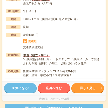
西九条駅からバス20分
平日週5日
曜日頻度
8:30～17:00（実働7時間30分／休憩60分）
時間
長期
期間
時給1500円
時給
交通費
交通費別途支給
製造（組立・加工）
仕事内容
＼ 鉄鋼製品の加工サポートスタッフ ／鉄鋼メーカーで製造
された鋼材（鋼帯）の加工・切断に関わるお仕事…
職種未経験OK / ブランクOK / 英語力不要
応募資格
経験・資格・学歴不問！未経験歓迎！
気になる!
応募へ進む
詳しく見る
派遣会社
ショウヨウ株式会社
興味があったら「★気になる！」をタップ！