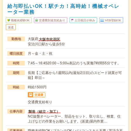
給与即払いOK！駅チカ！高時給！機械オペレ
ーター業務
職種未経験OK
交通費別途支給あり
土日祝日が休み
WEB登録OK
派遣
大阪府
大阪市此花区
勤務地
安治川口駅から徒歩5分
月～金・土・祝
曜日頻度
7:45～16:4520:00～5:00※表記のうち実働7時間55分です。
時間
長期【ご応募から1週間以内(最短2日目)のスピード就業が可
期間
能】即日～
時給1500円
時給
交通費
交通費支給有り
製造（組立・加工）
仕事内容
NC旋盤オペレーター、部品をセット、取り出し、検査、仕
上げなどの作業をお願いします。(派遣)屋内作業…
職種未経験OK / ブランクOK / パソコンスキル不要 / 英語力不
応募資格