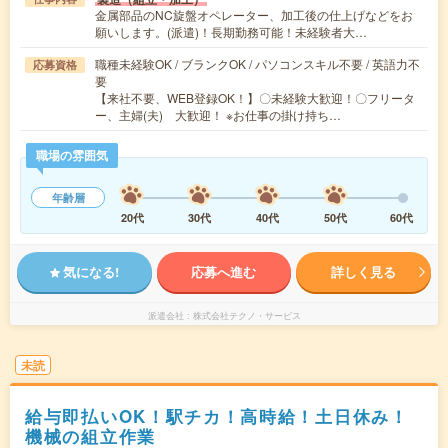
金属部品のNC旋盤オペレーター、加工後の仕上げなどをお
願いします。(派遣)！長期勤務可能！未経験者大…
職種未経験OK / ブランクOK / パソコンスキル不要 / 英語力不
応募資格
要
【来社不要、WEB登録OK！】〇未経験大歓迎！〇フリータ
ー、主婦(夫) 大歓迎！ ※お仕事の掛け持ち…
職場の雰囲気
年齢層
20代
30代
40代
50代
60代
気になる!
応募へ進む
詳しく見る
派遣会社
株式会社テクノ・サービス
未読
給与即払いOK！駅チカ！高時給！土日休み！
機械の組立作業