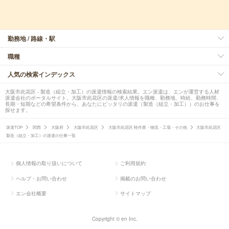
勤務地 / 路線・駅
職種
人気の検索インデックス
大阪市此花区 - 製造（組立・加工）の派遣情報の検索結果。エン派遣は、エンが運営する人材
派遣会社のポータルサイト。大阪市此花区の派遣/求人情報を職種、勤務地、時給、勤務時間、
長期・短期などの希望条件から、あなたにピッタリの派遣（製造（組立・加工））のお仕事を
探せます。
派遣TOP
関西
大阪府
大阪市此花区
大阪市此花区 軽作業・物流・工場・その他
大阪市此花区
製造（組立・加工）の派遣の仕事一覧
個人情報の取り扱いについて
ご利用規約
ヘルプ・お問い合わせ
掲載のお問い合わせ
エン会社概要
サイトマップ
Copyright © en Inc.