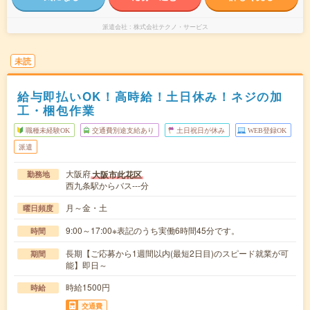
派遣会社
株式会社テクノ・サービス
未読
給与即払いOK！高時給！土日休み！ネジの加
工・梱包作業
職種未経験OK
交通費別途支給あり
土日祝日が休み
WEB登録OK
派遣
大阪府
大阪市此花区
勤務地
西九条駅からバス---分
月～金・土
曜日頻度
9:00～17:00※表記のうち実働6時間45分です。
時間
長期【ご応募から1週間以内(最短2日目)のスピード就業が可
期間
能】即日～
時給1500円
時給
交通費