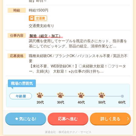
能】即日～
時給1500円
時給
交通費
交通費支給有り
製造（組立・加工）
仕事内容
調尺機を使用してケーブルを既定の長さにカット、指示書を
基にしてのピッキング、部品の組立、清掃作業など…
職種未経験OK / ブランクOK / パソコンスキル不要 / 英語力不
応募資格
要
【来社不要、WEB登録OK！】〇未経験大歓迎！〇フリータ
ー、主婦(夫) 大歓迎！ ※お仕事の掛け持ち…
職場の雰囲気
年齢層
20代
30代
40代
50代
60代
気になる!
応募へ進む
詳しく見る
派遣会社
株式会社テクノ・サービス