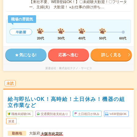
【来社不要、WEB登録OK！】〇未経験大歓迎！〇フリータ
ー、主婦(夫) 大歓迎！ ※お仕事の掛け持ち…
職場の雰囲気
年齢層
20代
30代
40代
50代
60代
気になる!
応募へ進む
詳しく見る
派遣会社
株式会社テクノ・サービス
未読
給与即払いOK！高時給！土日休み！機器の組
立作業など
職種未経験OK
交通費別途支給あり
土日祝日が休み
WEB登録OK
派遣
大阪府
大阪市此花区
勤務地