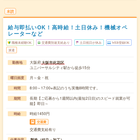
未読
給与即払いOK！高時給！土日休み！機械オペ
レーターなど
職種未経験OK
交通費別途支給あり
土日祝日が休み
WEB登録OK
派遣
大阪府
大阪市此花区
勤務地
ユニバーサルシティ駅から徒歩15分
月～金・祝
曜日頻度
8:00～17:00※表記のうち実働8時間です。
時間
長期【ご応募から1週間以内(最短2日目)のスピード就業が可
期間
能】即日～
時給1450円
時給
交通費
交通費支給有り
製造（組立・加工）
仕事内容