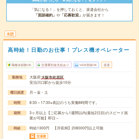
「気になる！」を押しておくと、派遣会社から
「面談確約」
や
「応募歓迎」
が届きます！
未読
高時給！日勤のお仕事！プレス機オペレーター
職種未経験OK
交通費別途支給あり
WEB登録OK
派遣
大阪府
大阪市此花区
勤務地
安治川口駅から徒歩10分
月～金・土
曜日頻度
8:30～17:30※表記のうち実働8時間です。
時間
3ヶ月以上【ご応募から1週間以内(最短2日目)のスピード就
期間
業が可能】即日～
時給1300円 【月収例】208000円以上可能
時給
交通費