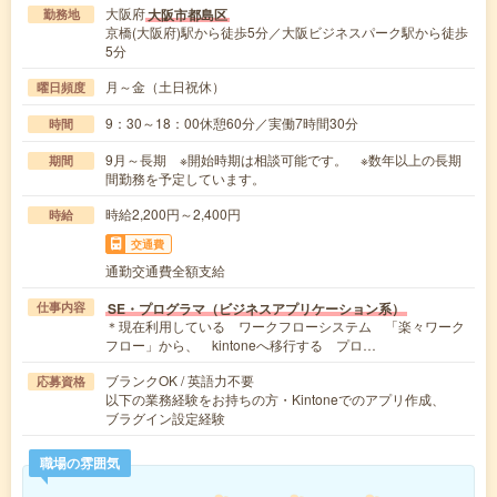
大阪府
大阪市都島区
勤務地
京橋(大阪府)駅から徒歩5分／大阪ビジネスパーク駅から徒歩
5分
月～金（土日祝休）
曜日頻度
9：30～18：00休憩60分／実働7時間30分
時間
9月～長期 ※開始時期は相談可能です。 ※数年以上の長期
期間
間勤務を予定しています。
時給2,200円～2,400円
時給
交通費
通勤交通費全額支給
SE・プログラマ（ビジネスアプリケーション系）
仕事内容
＊現在利用している ワークフローシステム 「楽々ワーク
フロー」から、 kintoneへ移行する プロ…
ブランクOK / 英語力不要
応募資格
以下の業務経験をお持ちの方・Kintoneでのアプリ作成、
ブラグイン設定経験
職場の雰囲気