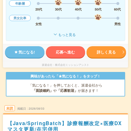
年齢層
20代
30代
40代
50代
60代
男女比率
女性
男性
もっと見る
気になる!
応募へ進む
詳しく見る
派遣会社
株式会社ミッションアシスト
興味があったら「★気になる！」をタップ！
「気になる！」を押しておくと、派遣会社から
「面談確約」
や
「応募歓迎」
が届きます！
未読
掲載日
2026/08/03
【Java/SpringBatch】診療報酬改定×医療DX
マスタ更新/在宅併用