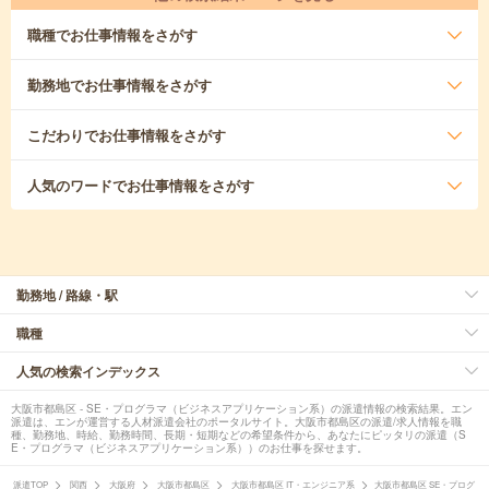
職種
でお仕事情報をさがす
勤務地
でお仕事情報をさがす
こだわり
でお仕事情報をさがす
人気のワード
でお仕事情報をさがす
勤務地 / 路線・駅
職種
人気の検索インデックス
大阪市都島区 - SE・プログラマ（ビジネスアプリケーション系）の派遣情報の検索結果。エン
派遣は、エンが運営する人材派遣会社のポータルサイト。大阪市都島区の派遣/求人情報を職
種、勤務地、時給、勤務時間、長期・短期などの希望条件から、あなたにピッタリの派遣（S
E・プログラマ（ビジネスアプリケーション系））のお仕事を探せます。
派遣TOP
関西
大阪府
大阪市都島区
大阪市都島区 IT・エンジニア系
大阪市都島区 SE・プログ