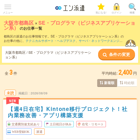
メニュー
気になる!
ログイン
検索
大阪市都島区
×
SE・プログラマ（ビジネスアプリケーショ
ン系）
のお仕事一覧
都島区の派遣のお仕事情報です。SE・プログラマ（ビジネスアプリケーション系）の
お仕事の他に、
テクニカルサポート・ヘルプデスク
、
サーバ・ネットワークエンジニ
ア
、
運用管理・保守
などを取り揃えています。さらに、
短期
・
単発
などの期間や、
職
種未経験OK
などのこだわり条件で絞り込んでいただけます。職種辞典：
SE・プログ
大阪市都島区 / SE・プログラマ（ビジネスアプリケーシ
条件の変更
ラマ（ビジネスアプリケーション系）のお仕事とは？とは？
ョン系）
3
2,400
全
件
平均時給:
円
時給順
新着順
未読
掲載日
2026/08/09
NEW
【週4日在宅】Kintone移行プロジェクト！社
内業務改善・アプリ構築支援
交通費別途支給あり
土日祝日が休み
在宅・リモート
WEB登録OK
派遣