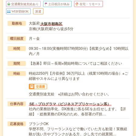
交通費別途支給あり
土日祝日が休み
在宅・リモート
WEB登録OK
派遣
大阪府
大阪市都島区
勤務地
京橋(大阪府)駅から徒歩5分
月～金
曜日頻度
09:30～18:00(実働時間07時間30分)【残業少なめ】10時間以
時間
内／月
【急募】即日～長期※開始時期についてはご相談ください
期間
時給2250円【月収例】36万円以上（残業10時間の場合）※ご
時給
経験やスキルにより異なります
交通費
交通費別途支給 ※詳細はお問い合わせください。
SE・プログラマ（ビジネスアプリケーション系）
仕事内容
社内の業務効率化、DX推進に係るSEをお任せします。【詳
細】・総務業務のDX化のため、各部署のIT担…
ブランクOK
応募資格
学歴不問、フリーランスなどで働いていた方も歓迎！実務経
験が浅い方やブランクがある方、少し先での就業開…