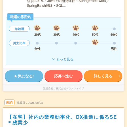
必須スキル・Javaでの開発経験・SpringFramework／
SpringBatch経験・SQL…
職場の雰囲気
年齢層
20代
30代
40代
50代
60代
男女比率
女性
男性
もっと見る
気になる!
応募へ進む
詳しく見る
派遣会社
株式会社テクノウェイブ
未読
掲載日
2026/08/02
【在宅】社内の業務効率化、DX推進に係るSE
＊残業少