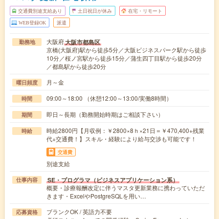
交通費別途支給あり
土日祝日が休み
在宅・リモート
WEB登録OK
派遣
大阪府
大阪市都島区
勤務地
京橋(大阪府)駅から徒歩5分／大阪ビジネスパーク駅から徒歩
10分／桜ノ宮駅から徒歩15分／蒲生四丁目駅から徒歩20分
／都島駅から徒歩20分
月～金
曜日頻度
09:00～18:00 （休憩12:00～13:00/実働8時間）
時間
即日～長期（勤務開始時期はご相談下さい）
期間
時給2800円【月収例：￥2800×8ｈ×21日＝￥470,400+残業
時給
代+交通費！】スキル・経験により給与交渉も可能です！
交通費
別途支給
SE・プログラマ（ビジネスアプリケーション系）
仕事内容
概要・診療報酬改定に伴うマスタ更新業務に携わっていただ
きます・ExcelやPostgreSQLを用い…
ブランクOK / 英語力不要
応募資格