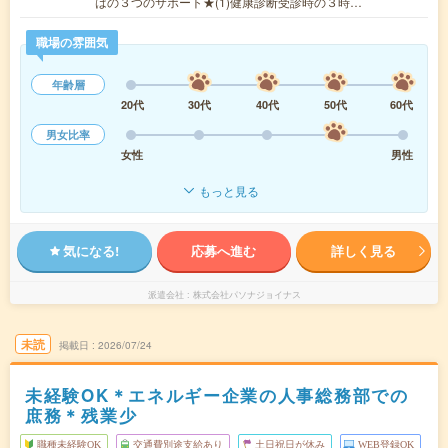
はの３つのサポート★(1)健康診断受診時の３時…
職場の雰囲気
年齢層
20代
30代
40代
50代
60代
男女比率
女性
男性
もっと見る
気になる!
応募へ進む
詳しく見る
派遣会社
株式会社パソナジョイナス
未読
掲載日
2026/07/24
未経験OK＊エネルギー企業の人事総務部での
庶務＊残業少
職種未経験OK
交通費別途支給あり
土日祝日が休み
WEB登録OK