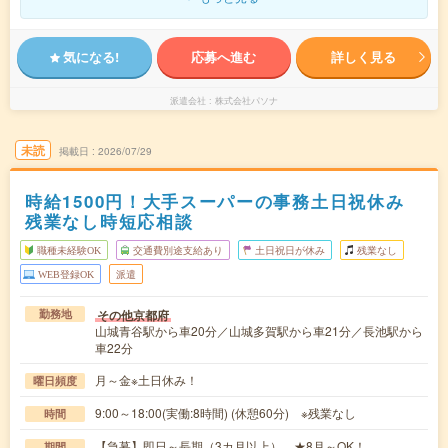
気になる!
応募へ進む
詳しく見る
派遣会社
株式会社パソナ
未読
掲載日
2026/07/29
時給1500円！大手スーパーの事務土日祝休み
残業なし時短応相談
職種未経験OK
交通費別途支給あり
土日祝日が休み
残業なし
WEB登録OK
派遣
その他京都府
勤務地
山城青谷駅から車20分／山城多賀駅から車21分／長池駅から
車22分
月～金※土日休み！
曜日頻度
9:00～18:00(実働:8時間) (休憩60分) ※残業なし
時間
【急募】即日～長期（3カ月以上） ★8月～OK！
期間