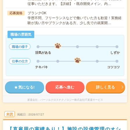
従事いただきます。【詳細】・既存開発メイン、内…
ブランクOK
応募資格
学歴不問、フリーランスなどで働いていた方も歓迎！実務経
験が浅い方やブランクがある方、少し先での就業開…
職場の雰囲気
職場の様子
活気がある
しずか
仕事の仕方
テキパキ
コツコツ
気になる!
応募へ進む
詳しく見る
派遣会社
パーソルクロステクノロジー株式会社IT派遣サービス
未読
掲載日
2026/07/27
【直雇用の実績あり！】施設の設備管理のオシ