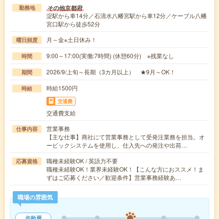
その他京都府
勤務地
淀駅から車14分／石清水八幡宮駅から車12分／ケーブル八幡
宮口駅から徒歩52分
月～金※土日休み！
曜日頻度
9:00～17:00(実働:7時間) (休憩60分) ※残業なし
時間
2026/9/上旬～長期（3カ月以上） ★9月～OK！
期間
時給1500円
時給
交通費
交通費支給
営業事務
仕事内容
【主な仕事】商社にて営業事務として受発注業務を担当。オ
ービックシステムを使用し、仕入先への発注や出荷…
職種未経験OK / 英語力不要
応募資格
職種未経験OK！業界未経験OK！【こんな方におススメ！ま
ずはご応募ください／歓迎条件】営業事務経験あ…
職場の雰囲気
年齢層