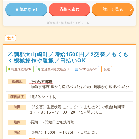
気になる!
応募へ進む
詳しく見る
派遣会社
株式会社ニチギワールド
未読
乙訓郡大山崎町／時給1500円／2交替／もくも
く機械操作や運搬／日払いOK
職種未経験OK
交通費別途支給あり
WEB登録OK
派遣
その他京都府
勤務地
山崎(京都府)駅から送迎バス8分／大山崎駅から送迎バス8分
4勤2休シフト制
曜日頻度
〈2交替〉生産状況によって１）または２）の勤務時間帯
時間
１）・8：15～17：00・20：15～翌5：0…
長期 ※開始日ご相談可能
期間
【時給】1,500円 ～1,875円 ・日払いOK
時給