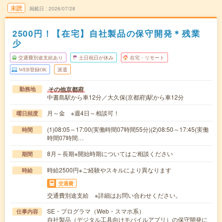
未読
掲載日
2026/07/28
2500円！【在宅】自社製品の保守開発＊残業
少
交通費別途支給あり
土日祝日が休み
在宅・リモート
WEB登録OK
派遣
その他京都府
勤務地
中書島駅から車12分／大久保(京都府)駅から車12分
月～金 ※週4日～相談可！
曜日頻度
(1)08:05～17:00(実働時間07時間55分)(2)08:50～17:45(実働
時間
時間07時間…
8月～長期※開始時期についてはご相談ください
期間
時給2500円※ご経験やスキルにより異なります
時給
交通費
交通費別途支給 ※詳細はお問い合わせください。
SE・プログラマ（Web・スマホ系）
仕事内容
自社製品（デジタル工具向けモバイルアプリ）の保守開発に