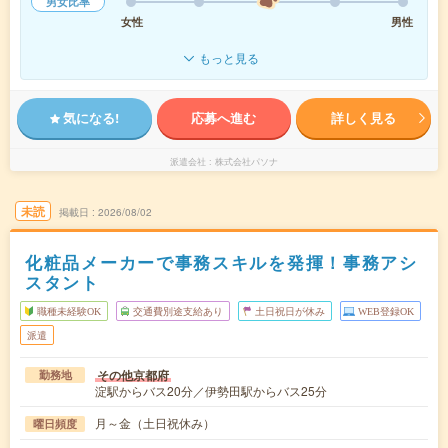
男女比率
女性
男性
もっと見る
気になる!
応募へ進む
詳しく見る
派遣会社
株式会社パソナ
未読
掲載日
2026/08/02
化粧品メーカーで事務スキルを発揮！事務アシ
スタント
職種未経験OK
交通費別途支給あり
土日祝日が休み
WEB登録OK
派遣
その他京都府
勤務地
淀駅からバス20分／伊勢田駅からバス25分
月～金（土日祝休み）
曜日頻度