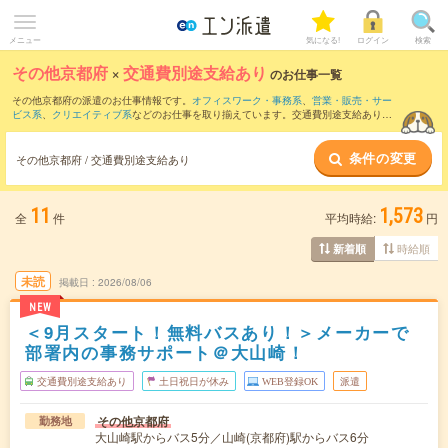
メニュー
気になる!
ログイン
検索
その他京都府
×
交通費別途支給あり
のお仕事一覧
その他京都府の派遣のお仕事情報です。
オフィスワーク・事務系
、
営業・販売・サー
ビス系
、
クリエイティブ系
などのお仕事を取り揃えています。交通費別途支給ありの
条件の他に、
職種未経験OK
、
友だちと一緒の応募OK
、
週4日勤務
などのこだわり条件
も取り揃えています。
条件の変更
その他京都府 / 交通費別途支給あり
11
1,573
全
件
平均時給:
円
時給順
新着順
未読
掲載日
2026/08/06
NEW
＜9月スタート！無料バスあり！＞メーカーで
部署内の事務サポート＠大山崎！
交通費別途支給あり
土日祝日が休み
WEB登録OK
派遣
その他京都府
勤務地
大山崎駅からバス5分／山崎(京都府)駅からバス6分