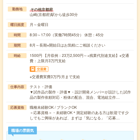
その他京都府
勤務地
山崎(京都府)駅から徒歩30分
月～金曜日
曜日頻度
8:30～17:00（実働7時間45分） 休憩：45分
時間
8月～長期※開始日はお気軽にご相談ください
期間
1500円 【月収例：23万2,500円～+残業代別途支給】※交通
時給
費：上限月3万円支給
交通費
※交通費実費3万円/月まで支給
テスト・評価
仕事内容
▼試作品の製作・評価▼・設計開発メンバーが設計した試作
品の製作依頼対応・粉体の配合、混合、電池組立作…
職種未経験OK / ブランクOK
応募資格
＜応募資格＞・未経験OK＊測定経験のある方は歓迎です少
しでもご興味があれば、まずは「気になる」「応募…
職場の雰囲気