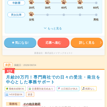
年齢層
20代
30代
40代
50代
60代
男女比率
女性
男性
もっと見る
気になる!
応募へ進む
詳しく見る
派遣会社
株式会社メイテックキャスト
未読
掲載日
2026/08/04
NEW
月給20万円！専門商社での日々の受注・発注を
中心とした事務サポート
職種未経験OK
交通費別途支給あり
土日祝日が休み
残業なし
WEB登録OK
派遣
その他京都府
勤務地