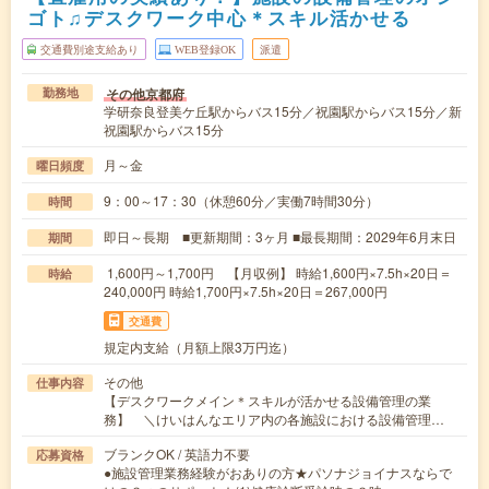
ゴト♫デスクワーク中心＊スキル活かせる
交通費別途支給あり
WEB登録OK
派遣
その他京都府
勤務地
学研奈良登美ケ丘駅からバス15分／祝園駅からバス15分／新
祝園駅からバス15分
月～金
曜日頻度
9：00～17：30（休憩60分／実働7時間30分）
時間
即日～長期 ■更新期間：3ヶ月 ■最長期間：2029年6月末日
期間
1,600円～1,700円 【月収例】 時給1,600円×7.5h×20日＝
時給
240,000円 時給1,700円×7.5h×20日＝267,000円
交通費
規定内支給（月額上限3万円迄）
その他
仕事内容
【デスクワークメイン＊スキルが活かせる設備管理の業
務】 ＼けいはんなエリア内の各施設における設備管理…
ブランクOK / 英語力不要
応募資格
●施設管理業務経験がおありの方★パソナジョイナスならで