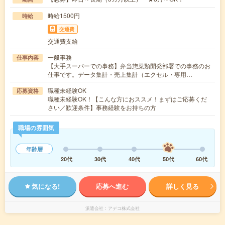
時給1500円
時給
交通費
交通費支給
一般事務
仕事内容
【大手スーパーでの事務】弁当惣菜類開発部署での事務のお
仕事です。データ集計・売上集計（エクセル・専用…
職種未経験OK
応募資格
職種未経験OK！【こんな方におススメ！まずはご応募くだ
さい／歓迎条件】事務経験をお持ちの方
職場の雰囲気
年齢層
20代
30代
40代
50代
60代
気になる!
応募へ進む
詳しく見る
派遣会社
アデコ株式会社