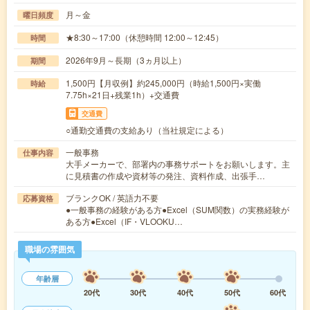
月～金
曜日頻度
★8:30～17:00（休憩時間 12:00～12:45）
時間
2026年9月～長期（3ヵ月以上）
期間
1,500円【月収例】約245,000円（時給1,500円×実働
時給
7.75h×21日+残業1h）+交通費
交通費
○通勤交通費の支給あり（当社規定による）
一般事務
仕事内容
大手メーカーで、部署内の事務サポートをお願いします。主
に見積書の作成や資材等の発注、資料作成、出張手…
ブランクOK / 英語力不要
応募資格
●一般事務の経験がある方●Excel（SUM関数）の実務経験が
ある方●Excel（IF・VLOOKU…
職場の雰囲気
年齢層
20代
30代
40代
50代
60代