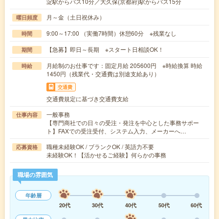
淀駅からバス10分／大久保(京都府)駅からバス15分
月～金（土日祝休み）
曜日頻度
9:00～17:00 （実働7時間）休憩60分 ※残業なし
時間
【急募】即日～長期 ※スタート日相談OK！
期間
月給制のお仕事です：固定月給 205600円 ※時給換算 時給
時給
1450円（残業代・交通費は別途支給あり）
交通費
交通費規定に基づき交通費支給
一般事務
仕事内容
【専門商社での日々の受注・発注を中心とした事務サポー
ト】FAXでの受注受付、システム入力、メーカーへ…
職種未経験OK / ブランクOK / 英語力不要
応募資格
未経験OK！【活かせるご経験】何らかの事務
職場の雰囲気
年齢層
20代
30代
40代
50代
60代