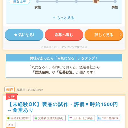
男女比率
女性
男性
もっと見る
気になる!
応募へ進む
詳しく見る
派遣会社
ヒューマンリソシア株式会社
興味があったら「★気になる！」をタップ！
「気になる！」を押しておくと、派遣会社から
「面談確約」
や
「応募歓迎」
が届きます！
未読
掲載日
2026/08/04
NEW
【未経験OK】製品の試作・評価▼時給1500円
～食堂あり
職種未経験OK
交通費別途支給あり
土日祝日が休み
WEB登録OK
派遣