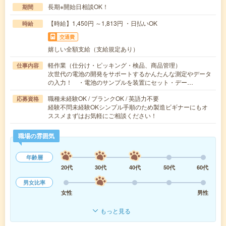
長期※開始日相談OK！
期間
【時給】1,450円 ～1,813円 ・日払いOK
時給
交通費
嬉しい全額支給（支給規定あり）
軽作業（仕分け・ピッキング・検品、商品管理）
仕事内容
次世代の電池の開発をサポートするかんたんな測定やデータ
の入力！ ・電池のサンプルを装置にセット・デー…
職種未経験OK / ブランクOK / 英語力不要
応募資格
経験不問未経験OKシンプル手順のため製造ビギナーにもオ
ススメまずはお気軽にご相談ください！
職場の雰囲気
年齢層
20代
30代
40代
50代
60代
男女比率
女性
男性
もっと見る