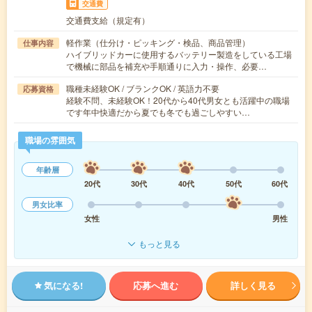
交通費
交通費支給（規定有）
軽作業（仕分け・ピッキング・検品、商品管理）
仕事内容
ハイブリッドカーに使用するバッテリー製造をしている工場
で機械に部品を補充や手順通りに入力・操作、必要…
職種未経験OK / ブランクOK / 英語力不要
応募資格
経験不問、未経験OK！20代から40代男女とも活躍中の職場
です年中快適だから夏でも冬でも過ごしやすい…
職場の雰囲気
年齢層
20代
30代
40代
50代
60代
男女比率
女性
男性
もっと見る
気になる!
応募へ進む
詳しく見る