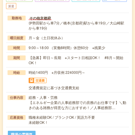
派遣
その他京都府
勤務地
伊勢田駅から車7分／橋本(京都府)駅から車19分／大山崎駅
から車19分
月～金（土日祝休み）
曜日頻度
9:00～18:00 （実働8時間）休憩60分 ※残業少
時間
【急募】即日～長期 ※スタート日相談OK！ #8月～開始
期間
OK！
時給1400円 ※月収例 224000円～
時給
交通費
交通費規定に基づき交通費支給
総務・人事・労務
仕事内容
【エネルギー企業の人事総務部での庶務のお仕事です】＼動
きのある雑務が得意な方におすすめ！／人事総務部…
職種未経験OK / ブランクOK / 英語力不要
応募資格
未経験OK！
職場の雰囲気