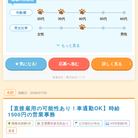
年齢層
20代
30代
40代
50代
60代
男女比率
女性
男性
もっと見る
気になる!
応募へ進む
詳しく見る
派遣会社
株式会社パソナ
未読
掲載日
2026/07/23
【直接雇用の可能性あり！車通勤OK】時給
1500円の営業事務
職種未経験OK
交通費別途支給あり
土日祝日が休み
WEB登録OK
派遣