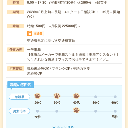
9:00～17:30 （実働7時間30分）休憩60分 ※残業少
時間
2026年9月上旬～長期 ※スタート日相談OK！ #9月～開始
期間
OK！
時給1500円 ※月収例 225000円～
時給
交通費
交通費規定に基づき交通費支給
一般事務
仕事内容
【化粧品メーカーで事務スキルを発揮！事務アシスタント】
＼＼きれいな快適オフィスでお仕事できます！／／…
職種未経験OK / ブランクOK / 英語力不要
応募資格
未経験OK！
職場の雰囲気
年齢層
20代
30代
40代
50代
60代
男女比率
女性
男性
もっと見る