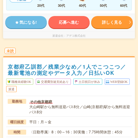
20代
30代
40代
50代
60代
気になる!
応募へ進む
詳しく見る
派遣会社
アデコ株式会社
未読
京都府乙訓郡／残業少なめ／1人でこつこつ／
最新電池の測定やデータ入力／日払いOK
職種未経験OK
交通費別途支給あり
土日祝日が休み
WEB登録OK
派遣
その他京都府
勤務地
大山崎駅から無料送迎バス8分／山崎(京都府)駅から無料送迎
バス8分
平日：月～金
曜日頻度
〈日勤専属〉8：00～16：30実働：7.75時間休憩：45分
時間