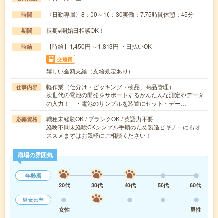
〈日勤専属〉8：00～16：30実働：7.75時間休憩：45分
時間
長期※開始日相談OK！
期間
【時給】1,450円 ～1,813円 ・日払いOK
時給
交通費
嬉しい全額支給（支給規定あり）
軽作業（仕分け・ピッキング・検品、商品管理）
仕事内容
次世代の電池の開発をサポートするかんたんな測定やデータ
の入力！ ・電池のサンプルを装置にセット・デー…
職種未経験OK / ブランクOK / 英語力不要
応募資格
経験不問未経験OKシンプル手順のため製造ビギナーにもオ
ススメまずはお気軽にご相談ください！
職場の雰囲気
年齢層
20代
30代
40代
50代
60代
男女比率
女性
男性