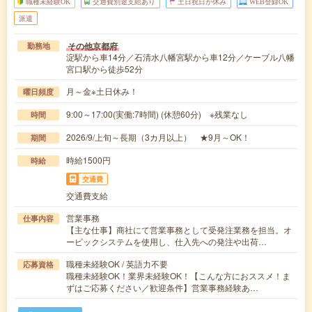
職種未経験OK
交通費別途支給あり
土日祝日が休み
WEB登録OK
派遣
その他京都府
勤務地
淀駅から車14分／石清水八幡宮駅から車12分／ケーブル八幡
宮口駅から徒歩52分
月～金※土日休み！
曜日頻度
9:00～17:00(実働:7時間) (休憩60分) ※残業なし
時間
2026/9/上旬～長期（3カ月以上） ★9月～OK！
期間
時給1500円
時給
交通費
交通費支給
営業事務
仕事内容
【主な仕事】商社にて営業事務として受発注業務を担当。オ
ービックシステムを使用し、仕入先への発注や出荷…
職種未経験OK / 英語力不要
応募資格
職種未経験OK！業界未経験OK！【こんな方におススメ！ま
ずはご応募ください／歓迎条件】営業事務経験あ…