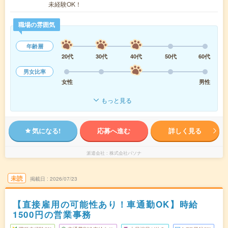
未経験OK！
職場の雰囲気
年齢層
20代
30代
40代
50代
60代
男女比率
女性
男性
もっと見る
気になる!
応募へ進む
詳しく見る
派遣会社
株式会社パソナ
未読
掲載日
2026/07/23
【直接雇用の可能性あり！車通勤OK】時給
1500円の営業事務