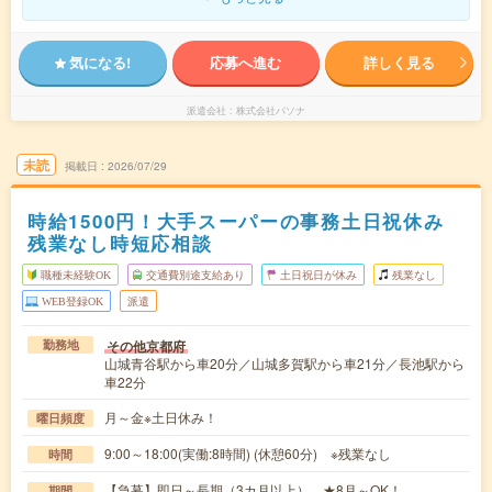
気になる!
応募へ進む
詳しく見る
派遣会社
株式会社パソナ
未読
掲載日
2026/07/29
時給1500円！大手スーパーの事務土日祝休み
残業なし時短応相談
職種未経験OK
交通費別途支給あり
土日祝日が休み
残業なし
WEB登録OK
派遣
その他京都府
勤務地
山城青谷駅から車20分／山城多賀駅から車21分／長池駅から
車22分
月～金※土日休み！
曜日頻度
9:00～18:00(実働:8時間) (休憩60分) ※残業なし
時間
【急募】即日～長期（3カ月以上） ★8月～OK！
期間