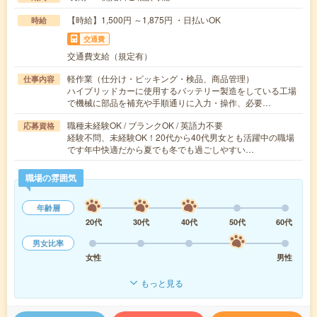
【時給】1,500円 ～1,875円 ・日払いOK
時給
交通費
交通費支給（規定有）
軽作業（仕分け・ピッキング・検品、商品管理）
仕事内容
ハイブリッドカーに使用するバッテリー製造をしている工場
で機械に部品を補充や手順通りに入力・操作、必要…
職種未経験OK / ブランクOK / 英語力不要
応募資格
経験不問、未経験OK！20代から40代男女とも活躍中の職場
です年中快適だから夏でも冬でも過ごしやすい…
職場の雰囲気
年齢層
20代
30代
40代
50代
60代
男女比率
女性
男性
もっと見る