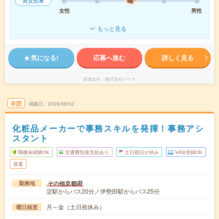
男女比率
女性
男性
もっと見る
気になる!
応募へ進む
詳しく見る
派遣会社
株式会社パソナ
未読
掲載日
2026/08/02
化粧品メーカーで事務スキルを発揮！事務アシ
スタント
職種未経験OK
交通費別途支給あり
土日祝日が休み
WEB登録OK
派遣
その他京都府
勤務地
淀駅からバス20分／伊勢田駅からバス25分
月～金（土日祝休み）
曜日頻度