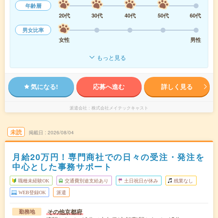
年齢層
20代
30代
40代
50代
60代
男女比率
女性
男性
もっと見る
気になる!
応募へ進む
詳しく見る
派遣会社
株式会社メイテックキャスト
未読
掲載日
2026/08/04
月給20万円！専門商社での日々の受注・発注を
中心とした事務サポート
職種未経験OK
交通費別途支給あり
土日祝日が休み
残業なし
WEB登録OK
派遣
その他京都府
勤務地