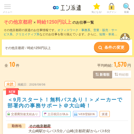
メニュー
気になる!
ログイン
検索
その他京都府
×
時給1250円以上
のお仕事一覧
その他京都府の派遣のお仕事情報です。
オフィスワーク・事務系
、
営業・販売・サー
ビス系
、
クリエイティブ系
などのお仕事を取り揃えています。さらに、
短期
・
単発
な
どの期間や、
職種未経験OK
などのこだわり条件で絞り込んでいただけます。
条件の変更
その他京都府 / 時給1250円以上
10
1,570
全
件
平均時給:
円
時給順
新着順
未読
掲載日
2026/08/06
NEW
＜9月スタート！無料バスあり！＞メーカーで
部署内の事務サポート＠大山崎！
交通費別途支給あり
土日祝日が休み
WEB登録OK
派遣
その他京都府
勤務地
大山崎駅からバス5分／山崎(京都府)駅からバス6分