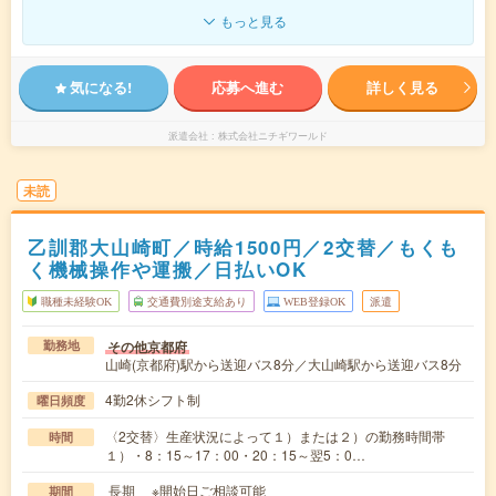
もっと見る
気になる!
応募へ進む
詳しく見る
派遣会社
株式会社ニチギワールド
未読
乙訓郡大山崎町／時給1500円／2交替／もくも
く機械操作や運搬／日払いOK
職種未経験OK
交通費別途支給あり
WEB登録OK
派遣
その他京都府
勤務地
山崎(京都府)駅から送迎バス8分／大山崎駅から送迎バス8分
4勤2休シフト制
曜日頻度
〈2交替〉生産状況によって１）または２）の勤務時間帯
時間
１）・8：15～17：00・20：15～翌5：0…
長期 ※開始日ご相談可能
期間