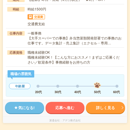
時給1500円
時給
交通費
交通費支給
一般事務
仕事内容
【大手スーパーでの事務】弁当惣菜類開発部署での事務のお
仕事です。データ集計・売上集計（エクセル・専用…
職種未経験OK
応募資格
職種未経験OK！【こんな方におススメ！まずはご応募くだ
さい／歓迎条件】事務経験をお持ちの方
職場の雰囲気
年齢層
20代
30代
40代
50代
60代
気になる!
応募へ進む
詳しく見る
派遣会社
アデコ株式会社