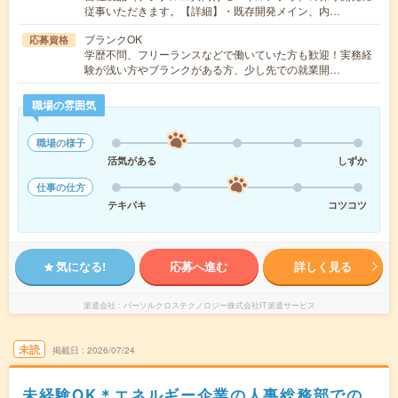
従事いただきます。【詳細】・既存開発メイン、内…
ブランクOK
応募資格
学歴不問、フリーランスなどで働いていた方も歓迎！実務経
験が浅い方やブランクがある方、少し先での就業開…
職場の雰囲気
職場の様子
活気がある
しずか
仕事の仕方
テキパキ
コツコツ
気になる!
応募へ進む
詳しく見る
派遣会社
パーソルクロステクノロジー株式会社IT派遣サービス
未読
掲載日
2026/07/24
未経験OK＊エネルギー企業の人事総務部での