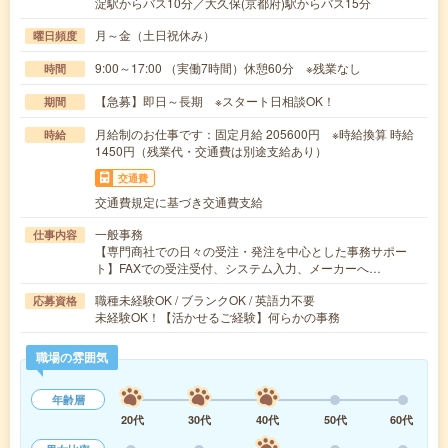
淀駅からバス10分／大久保(京都府)駅からバス15分
月～金（土日祝休み）
曜日頻度
9:00～17:00 （実働7時間）休憩60分 ※残業なし
時間
【急募】即日～長期 ※スタート日相談OK！
期間
月給制のお仕事です：固定月給 205600円 ※時給換算 時給
時給
1450円（残業代・交通費は別途支給あり）
交通費
交通費規定に基づき交通費支給
一般事務
仕事内容
【専門商社での日々の受注・発注を中心とした事務サポー
ト】FAXでの受注受付、システム入力、メーカーへ…
職種未経験OK / ブランクOK / 英語力不要
応募資格
未経験OK！【活かせるご経験】何らかの事務
職場の雰囲気
年齢層
20代
30代
40代
50代
60代