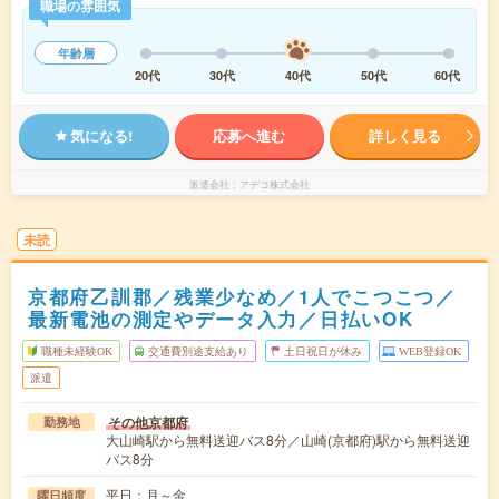
職場の雰囲気
年齢層
20代
30代
40代
50代
60代
気になる!
応募へ進む
詳しく見る
派遣会社
アデコ株式会社
未読
京都府乙訓郡／残業少なめ／1人でこつこつ／
最新電池の測定やデータ入力／日払いOK
職種未経験OK
交通費別途支給あり
土日祝日が休み
WEB登録OK
派遣
その他京都府
勤務地
大山崎駅から無料送迎バス8分／山崎(京都府)駅から無料送迎
バス8分
平日：月～金
曜日頻度