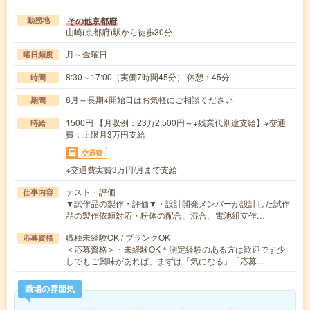
その他京都府
勤務地
山崎(京都府)駅から徒歩30分
月～金曜日
曜日頻度
8:30～17:00（実働7時間45分） 休憩：45分
時間
8月～長期※開始日はお気軽にご相談ください
期間
1500円 【月収例：23万2,500円～+残業代別途支給】※交通
時給
費：上限月3万円支給
交通費
※交通費実費3万円/月まで支給
テスト・評価
仕事内容
▼試作品の製作・評価▼・設計開発メンバーが設計した試作
品の製作依頼対応・粉体の配合、混合、電池組立作…
職種未経験OK / ブランクOK
応募資格
＜応募資格＞・未経験OK＊測定経験のある方は歓迎です少
しでもご興味があれば、まずは「気になる」「応募…
職場の雰囲気