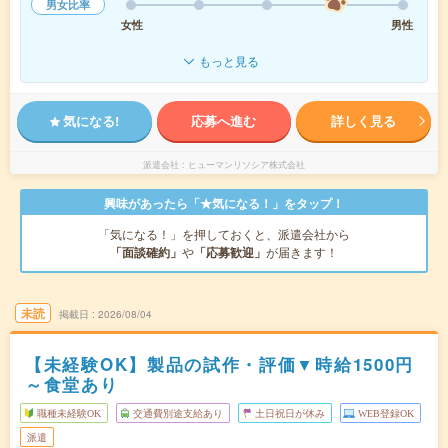
男女比率
女性
男性
もっと見る
気になる!
応募へ進む
詳しく見る
派遣会社
ヒューマンリソシア株式会社
興味があったら「★気になる！」をタップ！
「気になる！」を押しておくと、派遣会社から
「面談確約」
や
「応募歓迎」
が届きます！
未読
掲載日
2026/08/04
【未経験OK】製品の試作・評価▼時給1500円
～食堂あり
職種未経験OK
交通費別途支給あり
土日祝日が休み
WEB登録OK
派遣