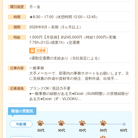
月～金
曜日頻度
★8:30～17:00（休憩時間 12:00～12:45）
時間
2026年9月～長期（3ヵ月以上）
期間
1,500円【月収例】約245,000円（時給1,500円×実働
時給
7.75h×21日+残業1h）+交通費
交通費
○通勤交通費の支給あり（当社規定による）
一般事務
仕事内容
大手メーカーで、部署内の事務サポートをお願いします。主
に見積書の作成や資材等の発注、資料作成、出張手…
ブランクOK / 英語力不要
応募資格
●一般事務の経験がある方●Excel（SUM関数）の実務経験が
ある方●Excel（IF・VLOOKU…
職場の雰囲気
年齢層
20代
30代
40代
50代
60代