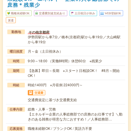
庶務＊残業少
職種未経験OK
交通費別途支給あり
土日祝日が休み
WEB登録OK
派遣
その他京都府
勤務地
伊勢田駅から車7分／橋本(京都府)駅から車19分／大山崎駅
から車19分
月～金（土日祝休み）
曜日頻度
9:00～18:00 （実働8時間）休憩60分 ※残業少
時間
【急募】即日～長期 ※スタート日相談OK！ #8月～開始
期間
OK！
時給1400円 ※月収例 224000円～
時給
交通費
交通費規定に基づき交通費支給
総務・人事・労務
仕事内容
【エネルギー企業の人事総務部での庶務のお仕事です】＼動
きのある雑務が得意な方におすすめ！／人事総務部…
職種未経験OK / ブランクOK / 英語力不要
応募資格