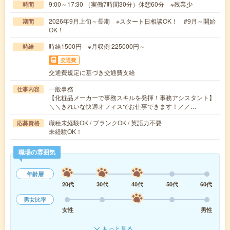
9:00～17:30 （実働7時間30分）休憩60分 ※残業少
時間
2026年9月上旬～長期 ※スタート日相談OK！ #9月～開始
期間
OK！
時給1500円 ※月収例 225000円～
時給
交通費
交通費規定に基づき交通費支給
一般事務
仕事内容
【化粧品メーカーで事務スキルを発揮！事務アシスタント】
＼＼きれいな快適オフィスでお仕事できます！／／…
職種未経験OK / ブランクOK / 英語力不要
応募資格
未経験OK！
職場の雰囲気
年齢層
20代
30代
40代
50代
60代
男女比率
女性
男性
もっと見る