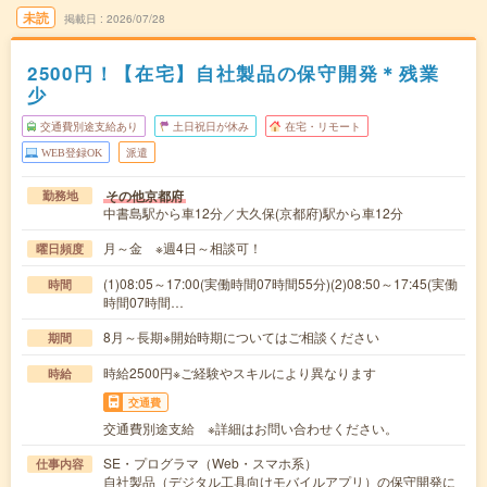
未読
掲載日
2026/07/28
2500円！【在宅】自社製品の保守開発＊残業
少
交通費別途支給あり
土日祝日が休み
在宅・リモート
WEB登録OK
派遣
その他京都府
勤務地
中書島駅から車12分／大久保(京都府)駅から車12分
月～金 ※週4日～相談可！
曜日頻度
(1)08:05～17:00(実働時間07時間55分)(2)08:50～17:45(実働
時間
時間07時間…
8月～長期※開始時期についてはご相談ください
期間
時給2500円※ご経験やスキルにより異なります
時給
交通費
交通費別途支給 ※詳細はお問い合わせください。
SE・プログラマ（Web・スマホ系）
仕事内容
自社製品（デジタル工具向けモバイルアプリ）の保守開発に