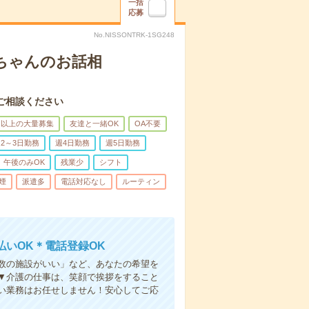
一括
応募
No.NISSONTRK-1SG248
あちゃんのお話相
ご相談ください
名以上の大量募集
友達と一緒OK
OA不要
2～3日勤務
週4日勤務
週5日勤務
午後のみOK
残業少
シフト
煙
派遣多
電話対応なし
ルーティン
いOK＊電話登録OK
人数の施設がいい」など、あなたの希望を
▼介護の仕事は、笑顔で挨拶をすること
い業務はお任せしません！安心してご応