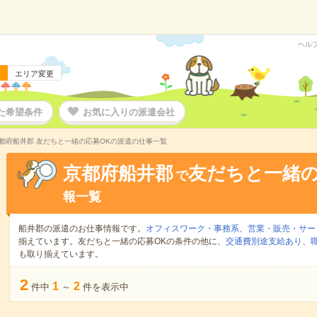
ヘル
エリア変更
た希望条件
お気に入りの派遣会社
都府船井郡 友だちと一緒の応募OKの派遣の仕事一覧
京都府船井郡
友だちと一緒の
で
報一覧
船井郡の派遣のお仕事情報です。
オフィスワーク・事務系
、
営業・販売・サー
揃えています。友だちと一緒の応募OKの条件の他に、
交通費別途支給あり
、
も取り揃えています。
2
1
2
件中
～
件を表示中