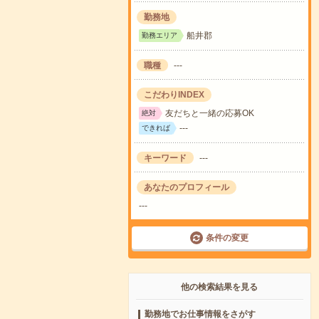
勤務地
船井郡
勤務エリア
職種
---
こだわりINDEX
友だちと一緒の応募OK
絶対
---
できれば
キーワード
---
あなたのプロフィール
---
条件の変更
他の検索結果を見る
勤務地でお仕事情報をさがす