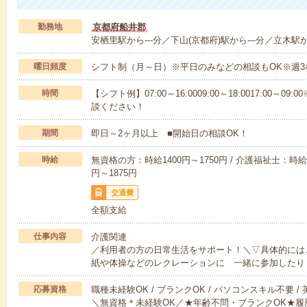
勤務地
京都府船井郡
安栖里駅から---分／下山(京都府)駅から---分／立木駅か
曜日頻度
シフト制（月～日）※平日のみなどの相談もOK※週3
時間
【シフト例】07:00～16:0009:00～18:0017:00
談ください！
期間
即日～2ヶ月以上 ■開始日の相談OK！
時給
無資格の方：時給1400円～1750円 / 介護福祉士：時給1
円～1875円
交通費
全額支給
仕事内容
介護関連
／利用者の方の日常生活をサポート！＼▽具体的には
紙や体操などのレクレーションに 一緒に参加したり
応募資格
職種未経験OK / ブランクOK / パソコンスキル不要 /
＼無資格＊未経験OK／★年齢不問・ブランクOK★履