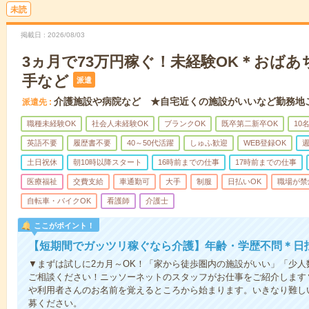
未読
掲載日
2026/08/03
3ヵ月で73万円稼ぐ！未経験OK＊おば
手など
派遣
介護施設や病院など ★自宅近くの施設がいいなど勤務地
派遣先
職種未経験OK
社会人未経験OK
ブランクOK
既卒第二新卒OK
10
英語不要
履歴書不要
40～50代活躍
しゅふ歓迎
WEB登録OK
週
土日祝休
朝10時以降スタート
16時前までの仕事
17時前までの仕事
医療福祉
交費支給
車通勤可
大手
制服
日払いOK
職場が禁
自転車・バイクOK
看護師
介護士
ここがポイント！
【短期間でガッツリ稼ぐなら介護】年齢・学歴不問＊日払
▼まずは試しに2カ月～OK！「家から徒歩圏内の施設がいい」「少
ご相談ください！ニッソーネットのスタッフがお仕事をご紹介します
や利用者さんのお名前を覚えるところから始まります。いきなり難し
募ください。