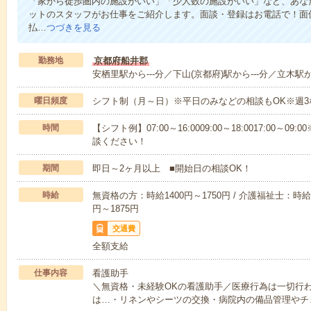
「家から徒歩圏内の施設がいい」「少人数の施設がいい」など、あな
ットのスタッフがお仕事をご紹介します。面談・登録はお電話で！面
払…
つづきを見る
勤務地
京都府船井郡
安栖里駅から---分／下山(京都府)駅から---分／立木駅か
曜日頻度
シフト制（月～日）※平日のみなどの相談もOK※週3
時間
【シフト例】07:00～16:0009:00～18:0017:00
談ください！
期間
即日～2ヶ月以上 ■開始日の相談OK！
時給
無資格の方：時給1400円～1750円 / 介護福祉士：時給1
円～1875円
交通費
全額支給
仕事内容
看護助手
＼無資格・未経験OKの看護助手／医療行為は一切行
は…・リネンやシーツの交換・病院内の備品管理やチ