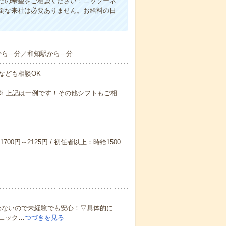
たの希望をご相談ください！ニッソーネ
倒な来社は必要ありません。お給料の日
ら---分／和知駅から---分
なども相談OK
～09:00※ 上記は一例です！その他シフトもご相
700円～2125円 / 初任者以上：時給1500
わないので未経験でも安心！▽具体的に
ェック…
つづきを見る