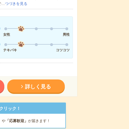
で…
つづきを見る
女性
男性
テキパキ
コツコツ
詳しく見る
クリック！
」
や
「応募歓迎」
が届きます！