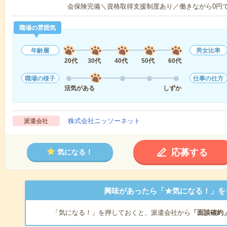
会保険完備＼資格取得支援制度あり／働きながら0円
職場の雰囲気
年齢層
男女比率
20代
30代
40代
50代
60代
職場の様子
仕事の仕方
活気がある
しずか
株式会社ニッソーネット
派遣会社
応募する
気になる！
興味があったら「★気になる！」を
「気になる！」を押しておくと、派遣会社から
「面談確約