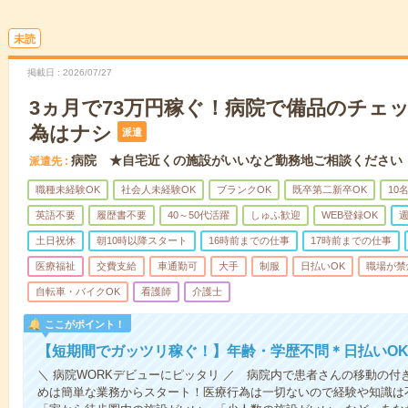
未読
掲載日
2026/07/27
3ヵ月で73万円稼ぐ！病院で備品のチェ
為はナシ
派遣
病院 ★自宅近くの施設がいいなど勤務地ご相談ください
派遣先
職種未経験OK
社会人未経験OK
ブランクOK
既卒第二新卒OK
10
英語不要
履歴書不要
40～50代活躍
しゅふ歓迎
WEB登録OK
週
土日祝休
朝10時以降スタート
16時前までの仕事
17時前までの仕事
医療福祉
交費支給
車通勤可
大手
制服
日払いOK
職場が禁
自転車・バイクOK
看護師
介護士
ここがポイント！
【短期間でガッツリ稼ぐ！】年齢・学歴不問＊日払いOK
＼ 病院WORKデビューにピッタリ ／ 病院内で患者さんの移動の
めは簡単な業務からスタート！医療行為は一切ないので経験や知識は