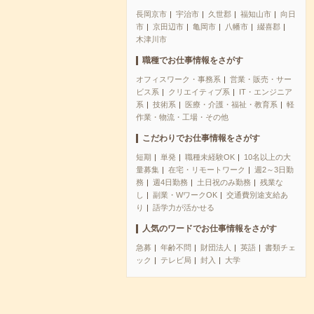
長岡京市
宇治市
久世郡
福知山市
向日
市
京田辺市
亀岡市
八幡市
綴喜郡
木津川市
職種でお仕事情報をさがす
オフィスワーク・事務系
営業・販売・サー
ビス系
クリエイティブ系
IT・エンジニア
系
技術系
医療・介護・福祉・教育系
軽
作業・物流・工場・その他
こだわりでお仕事情報をさがす
短期
単発
職種未経験OK
10名以上の大
量募集
在宅・リモートワーク
週2～3日勤
務
週4日勤務
土日祝のみ勤務
残業な
し
副業・WワークOK
交通費別途支給あ
り
語学力が活かせる
人気のワードでお仕事情報をさがす
急募
年齢不問
財団法人
英語
書類チェ
ック
テレビ局
封入
大学