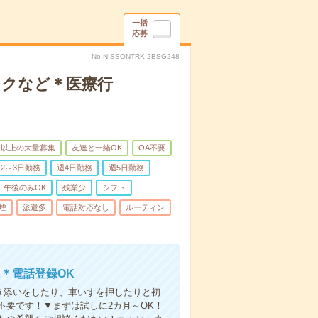
一括
応募
No.NISSONTRK-2BSG248
ックなど＊医療行
名以上の大量募集
友達と一緒OK
OA不要
2～3日勤務
週4日勤務
週5日勤務
午後のみOK
残業少
シフト
煙
派遣多
電話対応なし
ルーティン
＊電話登録OK
付き添いをしたり、車いすを押したりと初
不要です！▼まずは試しに2カ月～OK！