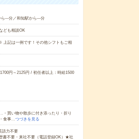
ら---分／和知駅から---分
なども相談OK
～09:00※ 上記は一例です！その他シフトもご相
700円～2125円 / 初任者以上：時給1500
…・買い物や散歩に付き添ったり・折り
・食事…
つづきを見る
 英語力不要
歴書不要・来社不要（電話登録OK）★社