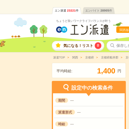
エン派遣
23221
件
エンバイト
28905
件
ちょうど良いワークライフバランスが叶う
関西版
気になる！リスト
0
保存し
派遣TOP
関西
京都府
京都府船井郡
京
,
1
4
0
0
平均時給:
円
設定中の検索条件
期間
---
派遣形式
---
時給
---