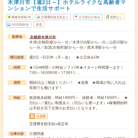
木津川市【週2日～】ホテルライクな高齢者マ
ンションで生活サポート
職種未経験OK
交通費別途支給あり
土日祝日が休み
残業なし
WEB登録OK
派遣
京都府木津川市
勤務地
木津(京都府)駅から---分／木津川台駅から---分／山田川駅か
ら---分／加茂(京都府)駅から---分／西木津駅から---分
週2日～5日OK（月～金） ★土日休みOK
曜日頻度
★1日4時間～の時短シフトOK★スタート時間選べます！
時間
7:00～16:009:00～17:0011:…
開始日はご相談ください！ ★急募 ★職場が気に入れば、
期間
長期でも働けます！
無資格未経験：時給1400円～ 経験者：時給1500円～ ★
時給
日払い／週払い制度あり（月払いも選べます）※稼働開始時
は手続き完了次第のお支払いとなります。
交通費
交通費全額支給※規定有
介護関連
仕事内容