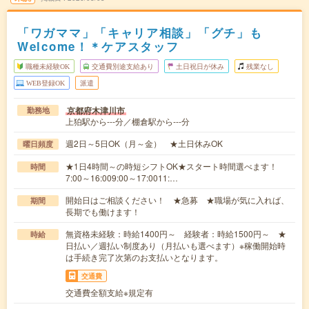
「ワガママ」「キャリア相談」「グチ」も
Welcome！＊ケアスタッフ
職種未経験OK
交通費別途支給あり
土日祝日が休み
残業なし
WEB登録OK
派遣
京都府木津川市
勤務地
上狛駅から---分／棚倉駅から---分
週2日～5日OK（月～金） ★土日休みOK
曜日頻度
★1日4時間～の時短シフトOK★スタート時間選べます！
時間
7:00～16:009:00～17:0011:…
開始日はご相談ください！ ★急募 ★職場が気に入れば、
期間
長期でも働けます！
無資格未経験：時給1400円～ 経験者：時給1500円～ ★
時給
日払い／週払い制度あり（月払いも選べます）※稼働開始時
は手続き完了次第のお支払いとなります。
交通費
交通費全額支給※規定有