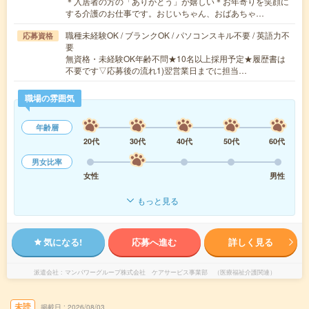
＊入居者の方の「ありがとう」が嬉しい＊お年寄りを笑顔に
する介護のお仕事です。おじいちゃん、おばあちゃ…
職種未経験OK / ブランクOK / パソコンスキル不要 / 英語力不
応募資格
要
無資格・未経験OK年齢不問★10名以上採用予定★履歴書は
不要です▽応募後の流れ1)翌営業日までに担当…
職場の雰囲気
年齢層
20代
30代
40代
50代
60代
男女比率
女性
男性
もっと見る
気になる!
応募へ進む
詳しく見る
派遣会社
マンパワーグループ株式会社 ケアサービス事業部 （医療福祉介護関連）
未読
掲載日
2026/08/03