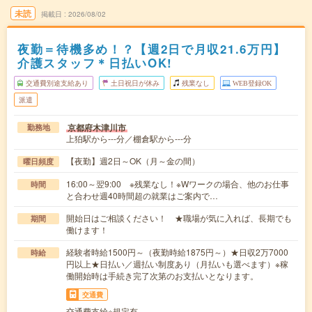
未読
掲載日
2026/08/02
夜勤＝待機多め！？【週2日で月収21.6万円】
介護スタッフ＊日払いOK!
交通費別途支給あり
土日祝日が休み
残業なし
WEB登録OK
派遣
京都府木津川市
勤務地
上狛駅から---分／棚倉駅から---分
【夜勤】週2日～OK（月～金の間）
曜日頻度
16:00～翌9:00 ※残業なし！※Wワークの場合、他のお仕事
時間
と合わせ週40時間超の就業はご案内で…
開始日はご相談ください！ ★職場が気に入れば、長期でも
期間
働けます！
経験者時給1500円～（夜勤時給1875円～）★日収2万7000
時給
円以上★日払い／週払い制度あり（月払いも選べます）※稼
働開始時は手続き完了次第のお支払いとなります。
交通費
交通費支給※規定有