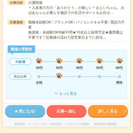
介護関連
仕事内容
＊入居者の方の「ありがとう」が嬉しい＊おじいちゃん、お
ばあちゃんが暮らす施設での生活サポートをお任せ…
職種未経験OK / ブランクOK / パソコンスキル不要 / 英語力不
応募資格
要
無資格・未経験OK年齢不問★10名以上採用予定★履歴書は
不要です▽応募後の流れ1)翌営業日までに担当…
職場の雰囲気
年齢層
20代
30代
40代
50代
60代
男女比率
女性
男性
もっと見る
気になる!
応募へ進む
詳しく見る
派遣会社
マンパワーグループ株式会社 ケアサービス事業部 （医療福祉介護関連）