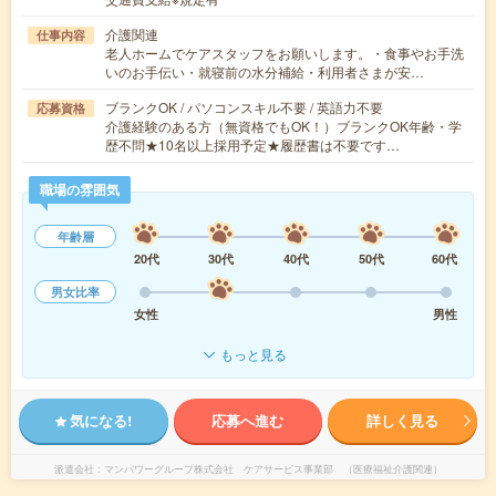
介護関連
仕事内容
老人ホームでケアスタッフをお願いします。・食事やお手洗
いのお手伝い・就寝前の水分補給・利用者さまが安…
ブランクOK / パソコンスキル不要 / 英語力不要
応募資格
介護経験のある方（無資格でもOK！）ブランクOK年齢・学
歴不問★10名以上採用予定★履歴書は不要です…
職場の雰囲気
年齢層
20代
30代
40代
50代
60代
男女比率
女性
男性
もっと見る
気になる!
応募へ進む
詳しく見る
派遣会社
マンパワーグループ株式会社 ケアサービス事業部 （医療福祉介護関連）