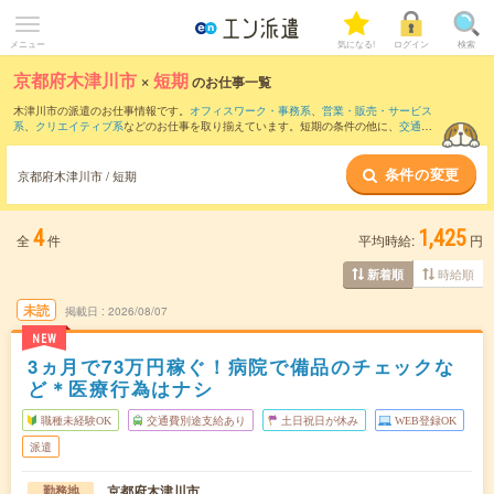
メニュー
気になる!
ログイン
検索
京都府木津川市
×
短期
のお仕事一覧
木津川市の派遣のお仕事情報です。
オフィスワーク・事務系
、
営業・販売・サービス
系
、
クリエイティブ系
などのお仕事を取り揃えています。短期の条件の他に、
交通費
別途支給あり
、
職種未経験OK
、
友だちと一緒の応募OK
などでもお探し頂けます。
条件の変更
京都府木津川市 / 短期
4
1,425
全
件
平均時給:
円
時給順
新着順
未読
掲載日
2026/08/07
NEW
3ヵ月で73万円稼ぐ！病院で備品のチェックな
ど＊医療行為はナシ
職種未経験OK
交通費別途支給あり
土日祝日が休み
WEB登録OK
派遣
京都府木津川市
勤務地