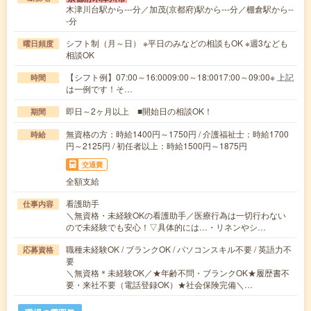
木津川台駅から---分／加茂(京都府)駅から---分／棚倉駅から--
-分
シフト制（月～日） ※平日のみなどの相談もOK ※週3なども
曜日頻度
相談OK
【シフト例】07:00～16:0009:00～18:0017:00～09:00※ 上記
時間
は一例です！そ…
即日～2ヶ月以上 ■開始日の相談OK！
期間
無資格の方：時給1400円～1750円 / 介護福祉士：時給1700
時給
円～2125円 / 初任者以上：時給1500円～1875円
交通費
全額支給
看護助手
仕事内容
＼無資格・未経験OKの看護助手／医療行為は一切行わない
ので未経験でも安心！▽具体的には…・リネンやシ…
職種未経験OK / ブランクOK / パソコンスキル不要 / 英語力不
応募資格
要
＼無資格＊未経験OK／★年齢不問・ブランクOK★履歴書不
要・来社不要（電話登録OK）★社会保険完備＼…