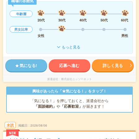
職場の雰囲気
年齢層
20代
30代
40代
50代
60代
男女比率
女性
男性
もっと見る
気になる!
応募へ進む
詳しく見る
派遣会社
株式会社ニッソーネット
興味があったら「★気になる！」をタップ！
「気になる！」を押しておくと、派遣会社から
「面談確約」
や
「応募歓迎」
が届きます！
未読
掲載日
2026/08/06
NEW