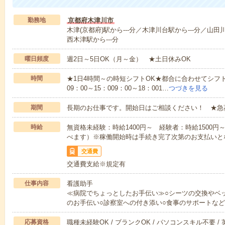
勤務地
京都府木津川市
木津(京都府)駅から---分／木津川台駅から---分／山田川
西木津駅から---分
曜日頻度
週2日～5日OK（月～金） ★土日休みOK
時間
★1日4時間～の時短シフトOK★都合に合わせてシフト
09：00～15：009：00～18：001…
つづきを見る
期間
長期のお仕事です。開始日はご相談ください！ ★急
時給
無資格未経験：時給1400円～ 経験者：時給1500
べます）※稼働開始時は手続き完了次第のお支払いと
交通費
交通費支給※規定有
仕事内容
看護助手
≪病院でちょっとしたお手伝い≫○シーツの交換やベ
のお手伝い○診察室への付き添い○食事のサポートな
応募資格
職種未経験OK / ブランクOK / パソコンスキル不要 /