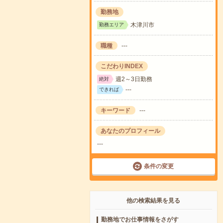
勤務地
木津川市
勤務エリア
職種
---
こだわりINDEX
週2～3日勤務
絶対
---
できれば
キーワード
---
あなたのプロフィール
---
条件の変更
他の検索結果を見る
勤務地でお仕事情報をさがす