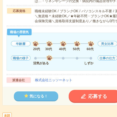
は…・リネンやシーツの交換・病院内の備品管理やチ
応募資格
職種未経験OK / ブランクOK / パソコンスキル不要 /
＼無資格＊未経験OK／★年齢不問・ブランクOK★履
会保険完備＼資格取得支援制度あり／働きながら0円
職場の雰囲気
年齢層
男女比率
20代
30代
40代
50代
60代
職場の様子
仕事の仕方
活気がある
しずか
株式会社ニッソーネット
派遣会社
応募する
気になる！
未読