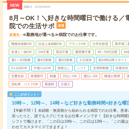
NEW
掲載日
2026/08/06
8月～OK！＼好きな時間曜日で働ける／
院での生活サポ
派遣
≪勤務地が選べる≫病院でのお仕事です。
派遣先
職種未経験OK
社会人未経験OK
ブランクOK
大学生歓迎
既卒第二
友達と一緒OK
OA不要
英語不要
履歴書不要
40～50代活躍
6
週2～3日勤務
週4日勤務
週5日勤務
土日祝休
朝10時以降スタート
5ｈ以内OK
午後のみOK
残業なし
シフト
交替制勤務
扶養控内
交費支給
車通勤可
制服
日払いOK
週払いOK
職場が禁煙
自転車・バイクOK
看護師
介護士
ここがポイント！
10時～、12時～、14時～など好きな勤務時間×好きな曜
【年齢不問！】未経験・無資格から始められる病院でのお仕事。患者
添ったりと、誰でもスグにできるお仕事メインです！【好きな時間曜日
シフトで働けます。「この日は10時～、この日は12時～」「この週
わせてカスタマイズできますよ！