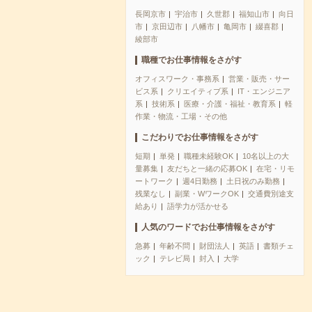
長岡京市
宇治市
久世郡
福知山市
向日
市
京田辺市
八幡市
亀岡市
綴喜郡
綾部市
職種でお仕事情報をさがす
オフィスワーク・事務系
営業・販売・サー
ビス系
クリエイティブ系
IT・エンジニア
系
技術系
医療・介護・福祉・教育系
軽
作業・物流・工場・その他
こだわりでお仕事情報をさがす
短期
単発
職種未経験OK
10名以上の大
量募集
友だちと一緒の応募OK
在宅・リモ
ートワーク
週4日勤務
土日祝のみ勤務
残業なし
副業・WワークOK
交通費別途支
給あり
語学力が活かせる
人気のワードでお仕事情報をさがす
急募
年齢不問
財団法人
英語
書類チェ
ック
テレビ局
封入
大学