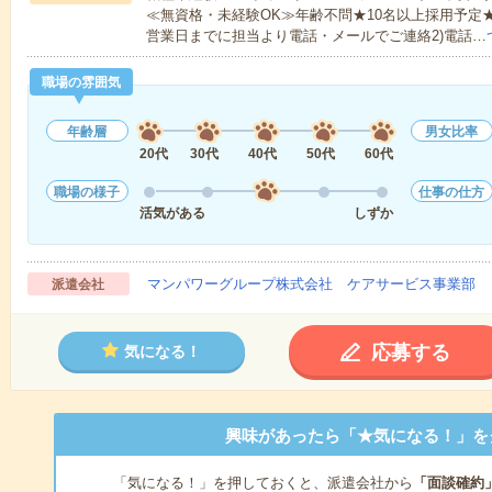
≪無資格・未経験OK≫年齢不問★10名以上採用予定
営業日までに担当より電話・メールでご連絡2)電話…
職場の雰囲気
年齢層
男女比率
20代
30代
40代
50代
60代
職場の様子
仕事の仕方
活気がある
しずか
マンパワーグループ株式会社 ケアサービス事業部 
派遣会社
応募する
気になる！
興味があったら「★気になる！」を
「気になる！」を押しておくと、派遣会社から
「面談確約