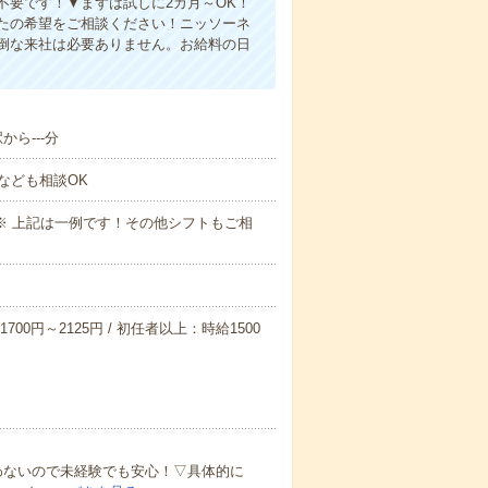
不要です！▼まずは試しに2カ月～OK！
たの希望をご相談ください！ニッソーネ
倒な来社は必要ありません。お給料の日
から---分
なども相談OK
～09:00※ 上記は一例です！その他シフトもご相
700円～2125円 / 初任者以上：時給1500
わないので未経験でも安心！▽具体的に