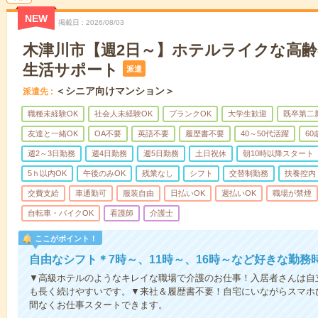
NEW
掲載日
2026/08/03
木津川市【週2日～】ホテルライクな高
生活サポート
派遣
＜シニア向けマンション＞
派遣先
職種未経験OK
社会人未経験OK
ブランクOK
大学生歓迎
既卒第二
友達と一緒OK
OA不要
英語不要
履歴書不要
40～50代活躍
6
週2～3日勤務
週4日勤務
週5日勤務
土日祝休
朝10時以降スタート
5ｈ以内OK
午後のみOK
残業なし
シフト
交替制勤務
扶養控内
交費支給
車通勤可
服装自由
日払いOK
週払いOK
職場が禁煙
自転車・バイクOK
看護師
介護士
ここがポイント！
自由なシフト＊7時～、11時～、16時～など好きな勤務
▼高級ホテルのようなキレイな職場で介護のお仕事！入居者さんは自
も長く続けやすいです。▼来社＆履歴書不要！自宅にいながらスマホ
間なくお仕事スタートできます。