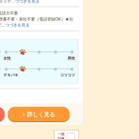
ェック…
つづきを見る
 英語力不要
歴書不要・来社不要（電話登録OK）★社
で…
つづきを見る
女性
男性
テキパキ
コツコツ
詳しく見る
一括
応募