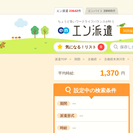
エン派遣
23642
件
エンバイト
28905
件
ちょうど良いワークライフバランスが叶う
関西版
気になる！リスト
0
保存し
派遣TOP
関西
京都府
京都府木津川市
,
1
3
7
0
平均時給:
円
設定中の検索条件
期間
---
派遣形式
---
時給
---