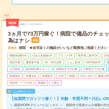
未読
NEW
掲載日
2026/08/04
3ヵ月で73万円稼ぐ！病院で備品のチェ
為はナシ
派遣
病院 ★自宅近くの施設がいいなど勤務地ご相談ください
派遣先
職種未経験OK
社会人未経験OK
ブランクOK
既卒第二新卒OK
10
英語不要
履歴書不要
40～50代活躍
しゅふ歓迎
WEB登録OK
週
土日祝休
朝10時以降スタート
16時前までの仕事
17時前までの仕事
医療福祉
交費支給
車通勤可
大手
制服
日払いOK
職場が禁
自転車・バイクOK
看護師
介護士
ここがポイント！
【短期間でガッツリ稼ぐ！】年齢・学歴不問＊日払いOK
＼ 病院WORKデビューにピッタリ ／ 病院内で患者さんの移動の