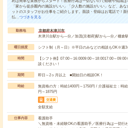
めは簡単な業務からスタート！医療行為は一切ないので経験や知識は
「家から徒歩圏内の施設がいい」「少人数の施設がいい」など、あな
ットのスタッフがお仕事をご紹介します。面談・登録はお電話で！面
払…
つづきを見る
勤務地
京都府木津川市
木津川台駅から---分／加茂(京都府)駅から---分／棚倉駅
曜日頻度
シフト制（月～日）※平日のみなどの相談もOK※週3
時間
【シフト例】07:00～16:0009:00～18:0017:00
談ください！
期間
即日～2ヶ月以上 ■開始日の相談OK！
時給
無資格の方：時給1400円～1750円 / 介護福祉士：時給1
円～1875円
交通費
全額支給
仕事内容
看護助手
＼無資格・未経験OKの看護助手／医療行為は一切行