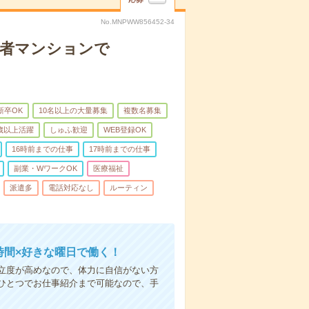
No.MNPWW856452-34
齢者マンションで
新卒OK
10名以上の大量募集
複数名募集
0歳以上活躍
しゅふ歓迎
WEB登録OK
16時前までの仕事
17時前までの仕事
副業・WワークOK
医療福祉
派遣多
電話対応なし
ルーティン
時間×好きな曜日で働く！
立度が高めなので、体力に自信がない方
ひとつでお仕事紹介まで可能なので、手