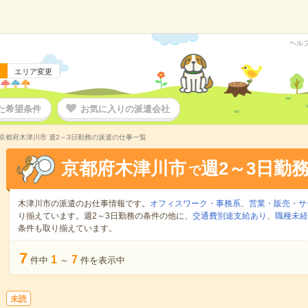
ヘル
エリア変更
た希望条件
お気に入りの派遣会社
京都府木津川市 週2～3日勤務の派遣の仕事一覧
京都府木津川市
週2～3日勤
で
木津川市の派遣のお仕事情報です。
オフィスワーク・事務系
、
営業・販売・サ
り揃えています。週2～3日勤務の条件の他に、
交通費別途支給あり
、
職種未経
条件も取り揃えています。
7
1
7
件中
～
件を表示中
未読