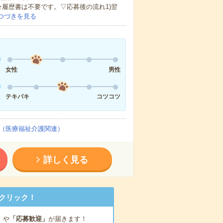
★履歴書は不要です。▽応募後の流れ1)翌
つづきを見る
女性
男性
テキパキ
コツコツ
（医療福祉介護関連）
詳しく見る
クリック！
」
や
「応募歓迎」
が届きます！