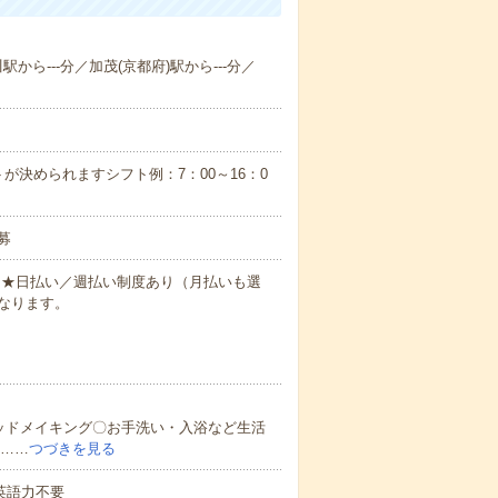
駅から---分／加茂(京都府)駅から---分／
が決められますシフト例：7：00～16：0
募
円～★日払い／週払い制度あり（月払いも選
なります。
ッドメイキング〇お手洗い・入浴など生活
ど……
つづきを見る
 英語力不要