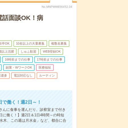
No.MNPWW856452-34
電話面談OK！病
新卒OK
10名以上の大量募集
複数名募集
0歳以上活躍
しゅふ歓迎
WEB登録OK
16時前までの仕事
17時前までの仕事
副業・WワークOK
医療福祉
派遣多
電話対応なし
ルーティン
日で働く！週2日～！
さんに食事を運んだり、診察室まで付き
に働く！】週2日＆1日4時間～の時短
は水木、この週は月水金」など、都合に合