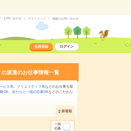
プ・お問い合わせ
サイトマップ
掲載のお問い合わせ
会員登録
ログイン
務
の派遣のお仕事情報一覧
ービス系
、
クリエイティブ系
などのお仕事を取
験OK
、
友だちと一緒の応募OK
などのこだわり
新着順
一括
応募