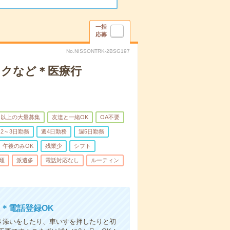
一括
応募
No.NISSONTRK-2BSG197
ックなど＊医療行
名以上の大量募集
友達と一緒OK
OA不要
2～3日勤務
週4日勤務
週5日勤務
午後のみOK
残業少
シフト
煙
派遣多
電話対応なし
ルーティン
＊電話登録OK
付き添いをしたり、車いすを押したりと初