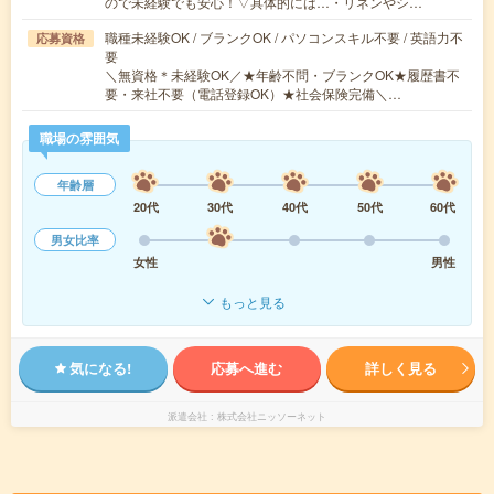
ので未経験でも安心！▽具体的には…・リネンやシ…
職種未経験OK / ブランクOK / パソコンスキル不要 / 英語力不
応募資格
要
＼無資格＊未経験OK／★年齢不問・ブランクOK★履歴書不
要・来社不要（電話登録OK）★社会保険完備＼…
職場の雰囲気
年齢層
20代
30代
40代
50代
60代
男女比率
女性
男性
もっと見る
気になる!
応募へ進む
詳しく見る
派遣会社
株式会社ニッソーネット