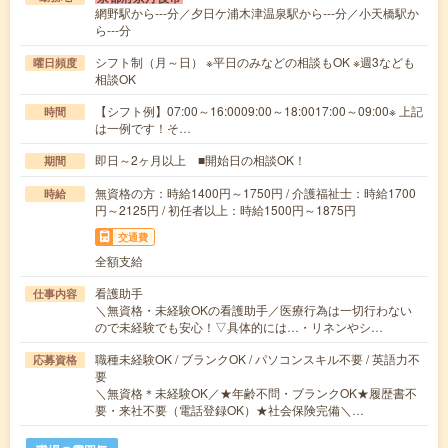
網野駅から---分／夕日ケ浦木津温泉駅から---分／小天橋駅か
ら---分
シフト制（月～日） ※平日のみなどの相談もOK ※週3なども
曜日頻度
相談OK
【シフト例】07:00～16:0009:00～18:0017:00～09:00※ 上記
時間
は一例です！そ…
即日～2ヶ月以上 ■開始日の相談OK！
期間
無資格の方：時給1400円～1750円 / 介護福祉士：時給1700
時給
円～2125円 / 初任者以上：時給1500円～1875円
交通費
全額支給
看護助手
仕事内容
＼無資格・未経験OKの看護助手／医療行為は一切行わない
ので未経験でも安心！▽具体的には…・リネンやシ…
職種未経験OK / ブランクOK / パソコンスキル不要 / 英語力不
応募資格
要
＼無資格＊未経験OK／★年齢不問・ブランクOK★履歴書不
要・来社不要（電話登録OK）★社会保険完備＼…