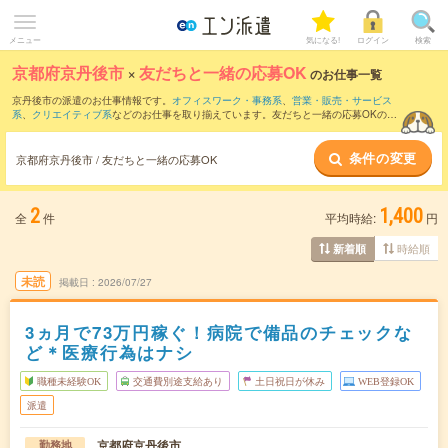
メニュー
気になる!
ログイン
検索
京都府京丹後市
×
友だちと一緒の応募OK
のお仕事一覧
京丹後市の派遣のお仕事情報です。
オフィスワーク・事務系
、
営業・販売・サービス
系
、
クリエイティブ系
などのお仕事を取り揃えています。友だちと一緒の応募OKの条
件の他に、
交通費別途支給あり
、
職種未経験OK
、
週4日勤務
などのこだわり条件も取
り揃えています。
条件の変更
京都府京丹後市 / 友だちと一緒の応募OK
2
1,400
全
件
平均時給:
円
時給順
新着順
未読
掲載日
2026/07/27
3ヵ月で73万円稼ぐ！病院で備品のチェックな
ど＊医療行為はナシ
職種未経験OK
交通費別途支給あり
土日祝日が休み
WEB登録OK
派遣
京都府京丹後市
勤務地