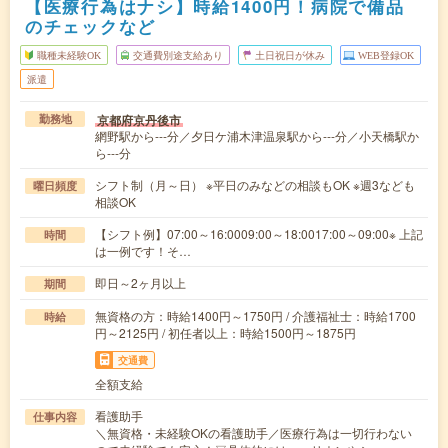
【医療行為はナシ】時給1400円！病院で備品
のチェックなど
職種未経験OK
交通費別途支給あり
土日祝日が休み
WEB登録OK
派遣
京都府京丹後市
勤務地
網野駅から---分／夕日ケ浦木津温泉駅から---分／小天橋駅か
ら---分
シフト制（月～日） ※平日のみなどの相談もOK ※週3なども
曜日頻度
相談OK
【シフト例】07:00～16:0009:00～18:0017:00～09:00※ 上記
時間
は一例です！そ…
即日～2ヶ月以上
期間
無資格の方：時給1400円～1750円 / 介護福祉士：時給1700
時給
円～2125円 / 初任者以上：時給1500円～1875円
交通費
全額支給
看護助手
仕事内容
＼無資格・未経験OKの看護助手／医療行為は一切行わない