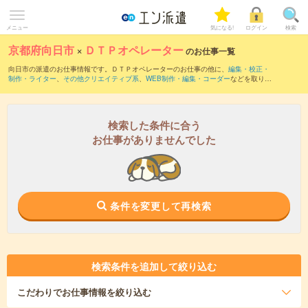
メニュー
気になる!
ログイン
検索
京都府向日市
×
ＤＴＰオペレーター
のお仕事一覧
向日市の派遣のお仕事情報です。ＤＴＰオペレーターのお仕事の他に、
編集・校正・
制作・ライター
、
その他クリエイティブ系
、
WEB制作・編集・コーダー
などを取り揃
えています。さらに、
短期
・
単発
などの期間や、
職種未経験OK
などのこだわり条件で
絞り込んでいただけます。職種辞典：
ＤＴＰオペレーターのお仕事とは？とは？
検索した条件に合う
お仕事がありませんでした
条件を変更して再検索
検索条件を追加して絞り込む
こだわり
でお仕事情報を絞り込む