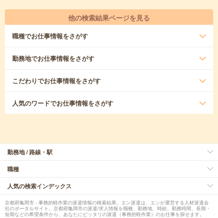
他の検索結果ページを見る
職種
でお仕事情報をさがす
勤務地
でお仕事情報をさがす
こだわり
でお仕事情報をさがす
人気のワード
でお仕事情報をさがす
勤務地 / 路線・駅
職種
人気の検索インデックス
京都府亀岡市 - 事務的軽作業の派遣情報の検索結果。エン派遣は、エンが運営する人材派遣会
社のポータルサイト。京都府亀岡市の派遣/求人情報を職種、勤務地、時給、勤務時間、長期・
短期などの希望条件から、あなたにピッタリの派遣（事務的軽作業）のお仕事を探せます。