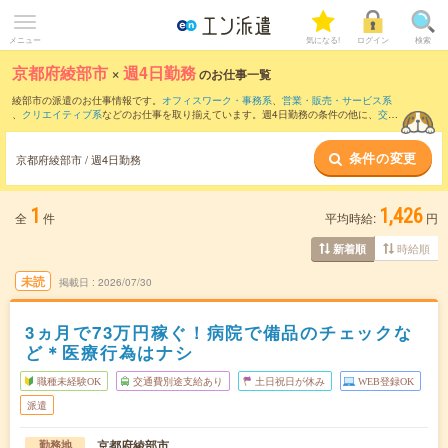
メニュー
気になる!
ログイン
検索
京都府綾部市
×
週4日勤務
のお仕事一覧
綾部市の派遣のお仕事情報です。
オフィスワーク・事務系
、
営業・販売・サービス系
、
クリエイティブ系
などのお仕事を取り揃えています。週4日勤務の条件の他に、
交通
費別途支給あり
、
職種未経験OK
、
友だちと一緒の応募OK
などのこだわり条件も取り
揃えています。
条件の変更
京都府綾部市 / 週4日勤務
1
1,426
全
件
平均時給:
円
時給順
新着順
未読
掲載日
2026/07/30
3ヵ月で73万円稼ぐ！病院で備品のチェックな
ど＊医療行為はナシ
職種未経験OK
交通費別途支給あり
土日祝日が休み
WEB登録OK
派遣
京都府綾部市
勤務地