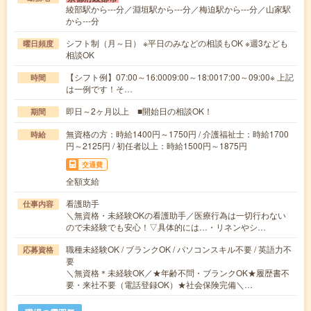
綾部駅から---分／淵垣駅から---分／梅迫駅から---分／山家駅
から---分
シフト制（月～日） ※平日のみなどの相談もOK ※週3なども
曜日頻度
相談OK
【シフト例】07:00～16:0009:00～18:0017:00～09:00※ 上記
時間
は一例です！そ…
即日～2ヶ月以上 ■開始日の相談OK！
期間
無資格の方：時給1400円～1750円 / 介護福祉士：時給1700
時給
円～2125円 / 初任者以上：時給1500円～1875円
交通費
全額支給
看護助手
仕事内容
＼無資格・未経験OKの看護助手／医療行為は一切行わない
ので未経験でも安心！▽具体的には…・リネンやシ…
職種未経験OK / ブランクOK / パソコンスキル不要 / 英語力不
応募資格
要
＼無資格＊未経験OK／★年齢不問・ブランクOK★履歴書不
要・来社不要（電話登録OK）★社会保険完備＼…