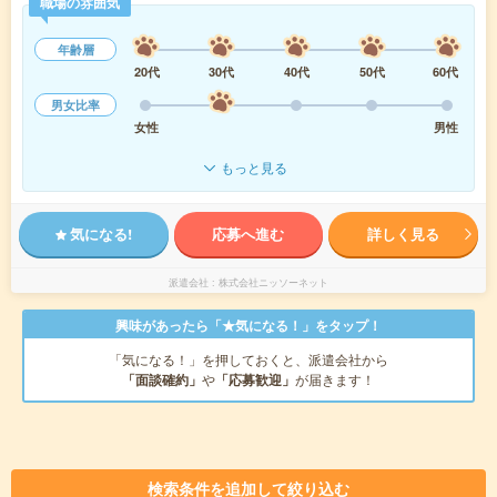
職場の雰囲気
年齢層
20代
30代
40代
50代
60代
男女比率
女性
男性
もっと見る
気になる!
応募へ進む
詳しく見る
派遣会社
株式会社ニッソーネット
興味があったら「★気になる！」をタップ！
「気になる！」を押しておくと、派遣会社から
「面談確約」
や
「応募歓迎」
が届きます！
検索条件を追加して絞り込む