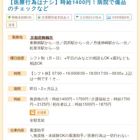
【医療行為はナシ】時給1400円！病院で備品
のチェックなど
職種未経験OK
交通費別途支給あり
土日祝日が休み
WEB登録OK
派遣
京都府舞鶴市
勤務地
東舞鶴駅から---分／四所駅から---分／丹後神崎駅から---分／
松尾寺駅から---分
シフト制（月～日） ※平日のみなどの相談もOK ※週3なども
曜日頻度
相談OK
【シフト例】07:00～16:0009:00～18:0017:00～09:00※ 上記
時間
は一例です！そ…
即日～2ヶ月以上
期間
無資格の方：時給1400円～1750円 / 介護福祉士：時給1700
時給
円～2125円 / 初任者以上：時給1500円～1875円
交通費
全額支給
看護助手
仕事内容
＼無資格・未経験OKの看護助手／医療行為は一切行わない