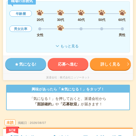
職場の雰囲気
年齢層
20代
30代
40代
50代
60代
男女比率
女性
男性
もっと見る
気になる!
応募へ進む
詳しく見る
派遣会社
株式会社ニッソーネット
興味があったら「★気になる！」をタップ！
「気になる！」を押しておくと、派遣会社から
「面談確約」
や
「応募歓迎」
が届きます！
未読
掲載日
2026/08/07
NEW