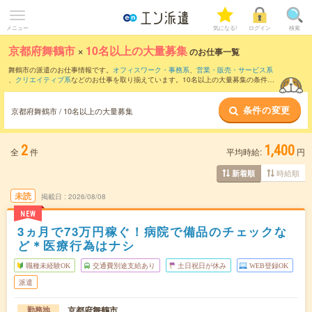
メニュー
気になる!
ログイン
検索
京都府舞鶴市
×
10名以上の大量募集
のお仕事一覧
舞鶴市の派遣のお仕事情報です。
オフィスワーク・事務系
、
営業・販売・サービス系
、
クリエイティブ系
などのお仕事を取り揃えています。10名以上の大量募集の条件の
他に、
交通費別途支給あり
、
職種未経験OK
、
友だちと一緒の応募OK
などのこだわり
条件も取り揃えています。
条件の変更
京都府舞鶴市 / 10名以上の大量募集
2
1,400
全
件
平均時給:
円
時給順
新着順
未読
掲載日
2026/08/08
NEW
3ヵ月で73万円稼ぐ！病院で備品のチェックな
ど＊医療行為はナシ
職種未経験OK
交通費別途支給あり
土日祝日が休み
WEB登録OK
派遣
京都府舞鶴市
勤務地