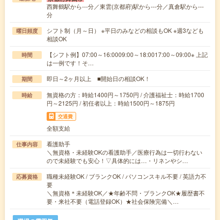
西舞鶴駅から---分／東雲(京都府)駅から---分／真倉駅から---
分
シフト制（月～日） ※平日のみなどの相談もOK ※週3なども
曜日頻度
相談OK
【シフト例】07:00～16:0009:00～18:0017:00～09:00※ 上記
時間
は一例です！そ…
即日～2ヶ月以上 ■開始日の相談OK！
期間
無資格の方：時給1400円～1750円 / 介護福祉士：時給1700
時給
円～2125円 / 初任者以上：時給1500円～1875円
交通費
全額支給
看護助手
仕事内容
＼無資格・未経験OKの看護助手／医療行為は一切行わない
ので未経験でも安心！▽具体的には…・リネンやシ…
職種未経験OK / ブランクOK / パソコンスキル不要 / 英語力不
応募資格
要
＼無資格＊未経験OK／★年齢不問・ブランクOK★履歴書不
要・来社不要（電話登録OK）★社会保険完備＼…