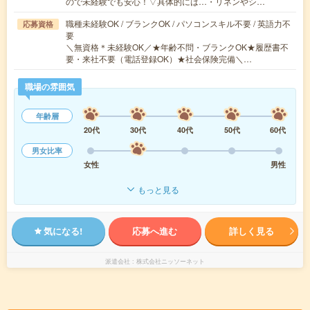
ので未経験でも安心！▽具体的には…・リネンやシ…
職種未経験OK / ブランクOK / パソコンスキル不要 / 英語力不
応募資格
要
＼無資格＊未経験OK／★年齢不問・ブランクOK★履歴書不
要・来社不要（電話登録OK）★社会保険完備＼…
職場の雰囲気
年齢層
20代
30代
40代
50代
60代
男女比率
女性
男性
もっと見る
気になる!
応募へ進む
詳しく見る
派遣会社
株式会社ニッソーネット