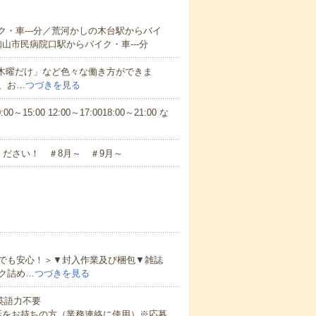
ク・車---分／荒河かしの木台駅からバイ
福知山市民病院口駅からバイク・車---分
と木曜だけ」など色々な働き方ができま
、お…
つづきを見る
5:00 12:00～17:0018:00～21:00 な
ださい！ ＃8月～ ＃9月～
でも安心！＞▼封入作業及び梱包▼雑誌
ク詰め…
つづきを見る
 英語力不要
話をお持ちの方（業務連絡に使用）※応募