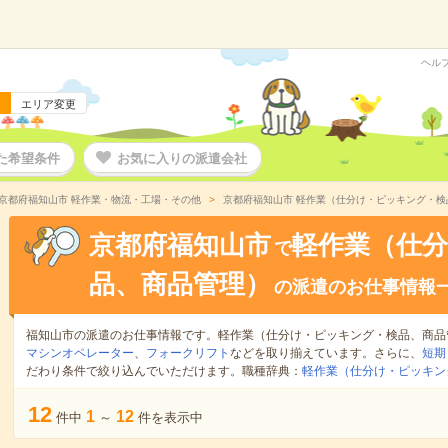
ヘル
エリア変更
た希望条件
お気に入りの派遣会社
京都府福知山市 軽作業・物流・工場・その他
京都府福知山市 軽作業（仕分け・ピッキング・
京都府福知山市
軽作業（仕
で
品、商品管理）
の派遣のお仕事情報
福知山市の派遣のお仕事情報です。軽作業（仕分け・ピッキング・検品、商品
マシンオペレーター
、
フォークリフト
などを取り揃えています。さらに、
短期
だわり条件で絞り込んでいただけます。職種辞典：
軽作業（仕分け・ピッキン
12
1
12
件中
～
件を表示中