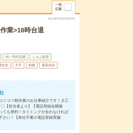
一括
応募
No.MPGW1690933
作業>16時台退
40～50代活躍
しゅふ歓迎
費支給
大手
制服
服装自由
社
でコツコツ軽作業のお仕事紹介です！彡工
ます〇【担当者より】【電話登録会開催
っても便利！タイミングが合わなければ
下さい！【来社不要の電話登録実施