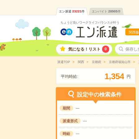
エン派遣
23221
件
エンバイト
28905
件
ちょうど良いワークライフバランスが叶う
関西版
気になる！リスト
0
保存し
派遣TOP
関西
京都府
京都府福知山市
,
1
3
5
4
平均時給:
円
設定中の検索条件
期間
---
派遣形式
---
時給
---