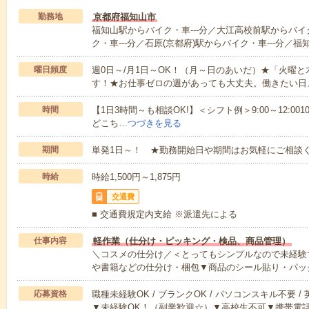
勤務地
京都府福知山市
福知山駅からバイク・車---分／大江高校前駅からバイ
ク・車---分／石原(京都府)駅からバイク・車---分／
曜日頻度
週0日～/月1日～OK！（月～日のあいだ）★「火曜
す！★お仕事ゼロの週があっても大丈夫。働きたい日
時間
【1日3時間～も相談OK!】＜シフト例＞9:00～12:0010:00～1
どこち…
つづきを見る
期間
単発1日～！ ★勤務開始日や期間はお気軽にご相談く
時給
時給1,500円～1,875円
交通費
■ 交通費規定内支給 ※派遣先による
仕事内容
軽作業（仕分け・ピッキング・検品、商品管理）
＼コスメの仕分け／＜とってもシンプルなので未経験
や書籍などの仕分け・梱包▼商品のシール貼り・パッ
応募資格
職種未経験OK / ブランクOK / パソコンスキル不要 /
▼未経験OK！（副業歓迎☆）▼高校生不可▼携帯電