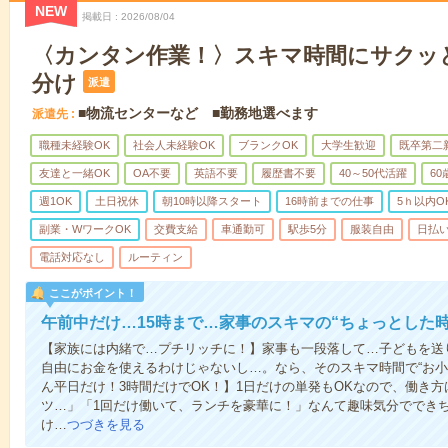
NEW
掲載日
2026/08/04
〈カンタン作業！〉スキマ時間にサクッ
分け
派遣
■物流センターなど ■勤務地選べます
派遣先
職種未経験OK
社会人未経験OK
ブランクOK
大学生歓迎
既卒第二
友達と一緒OK
OA不要
英語不要
履歴書不要
40～50代活躍
6
週1OK
土日祝休
朝10時以降スタート
16時前までの仕事
5ｈ以内O
副業・WワークOK
交費支給
車通勤可
駅歩5分
服装自由
日払い
電話対応なし
ルーティン
ここがポイント！
午前中だけ…15時まで…家事のスキマの“ちょっとした
【家族には内緒で…プチリッチに！】家事も一段落して…子どもを送
自由にお金を使えるわけじゃないし…。なら、そのスキマ時間で“お小
ん平日だけ！3時間だけでOK！】1日だけの単発もOKなので、働き
ツ…」「1回だけ働いて、ランチを豪華に！」なんて趣味気分ででき
け…
つづきを見る