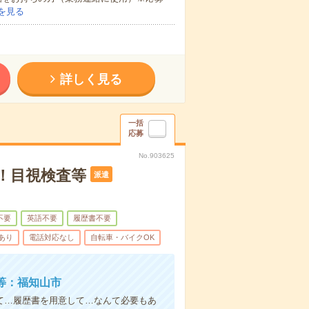
を見る
詳しく見る
一括
応募
No.903625
！目視検査等
派遣
不要
英語不要
履歴書不要
あり
電話対応なし
自転車・バイクOK
等：福知山市
て…履歴書を用意して…なんて必要もあ