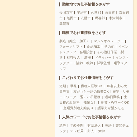
勤務地でお仕事情報をさがす
長岡京市
宇治市
久世郡
向日市
京田辺
市
亀岡市
八幡市
綴喜郡
木津川市
舞鶴市
職種でお仕事情報をさがす
製造（組立・加工）
マシンオペレーター
フォークリフト
食品加工
その他
イベン
トスタッフ・会場設営
その他軽作業・製
造
材料投入
清掃
ドライバー
インスト
ラクター・講師・教師
試験監督・選挙スタ
ッフ
こだわりでお仕事情報をさがす
短期
単発
職種未経験OK
10名以上の大
量募集
友だちと一緒の応募OK
在宅・リモ
ートワーク
週2～3日勤務
週4日勤務
土
日祝のみ勤務
残業なし
副業・WワークOK
交通費別途支給あり
語学力が活かせる
人気のワードでお仕事情報をさがす
急募
年齢不問
財団法人
英語
書類チェ
ック
テレビ局
封入
大学