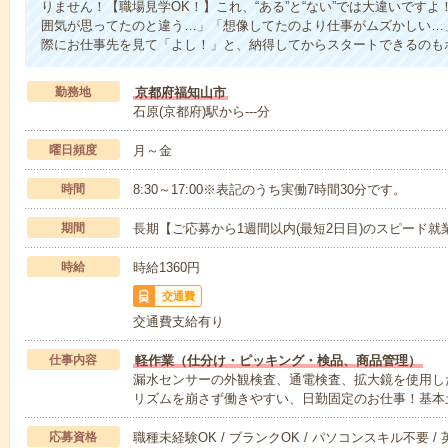
りません！【職場見学OK！】これ、“ある”と“ない”では大違いです
囲気が思ってたのと違う…」「想像してたのより仕事がムズかしい…
際にお仕事先を見て「よし！」と、納得してからスタートできるのも
勤務地
京都府福知山市
石原(京都府)駅から---分
曜日頻度
月～金
時間
8:30～17:00※表記のうち実働7時間30分です。
期間
長期【ご応募から1週間以内(最短2日目)のスピード就
時給
時給1360円
交通費
交通費支給有り
仕事内容
軽作業（仕分け・ピッキング・検品、商品管理）
漏水センサーの外観検査、通電検査、拡大鏡を使用した
リズムを崩さず働きやすい、日勤固定のお仕事！基本
応募資格
職種未経験OK / ブランクOK / パソコンスキル不要 /