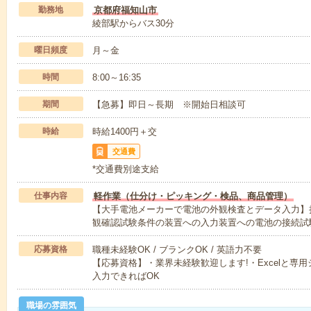
勤務地
京都府福知山市
綾部駅からバス30分
曜日頻度
月～金
時間
8:00～16:35
期間
【急募】即日～長期 ※開始日相談可
時給
時給1400円＋交
交通費
*交通費別途支給
仕事内容
軽作業（仕分け・ピッキング・検品、商品管理）
【大手電池メーカーで電池の外観検査とデータ入力】
観確認試験条件の装置への入力装置への電池の接続試
応募資格
職種未経験OK / ブランクOK / 英語力不要
【応募資格】・業界未経験歓迎します!・Excelと専
入力できればOK
職場の雰囲気