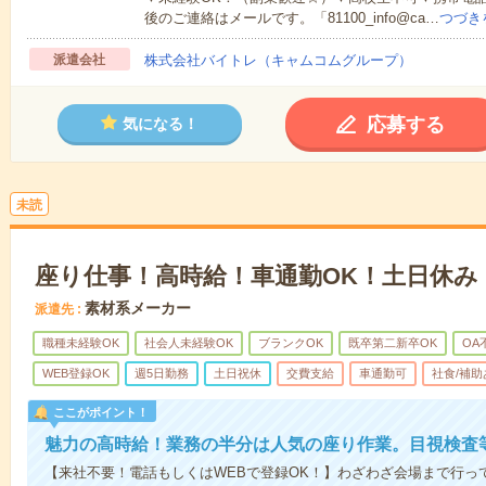
後のご連絡はメールです。「81100_info@ca…
つづき
派遣会社
株式会社バイトレ（キャムコムグループ）
応募する
気になる！
未読
座り仕事！高時給！車通勤OK！土日休み
素材系メーカー
派遣先
職種未経験OK
社会人未経験OK
ブランクOK
既卒第二新卒OK
OA
WEB登録OK
週5日勤務
土日祝休
交費支給
車通勤可
社食/補助
ここがポイント！
魅力の高時給！業務の半分は人気の座り作業。目視検査
【来社不要！電話もしくはWEBで登録OK！】わざわざ会場まで行っ