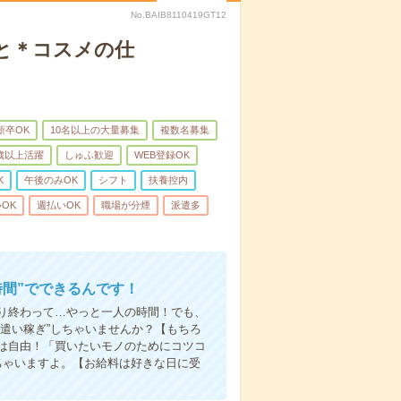
No.BAIB8110419GT12
と＊コスメの仕
新卒OK
10名以上の大量募集
複数名募集
0歳以上活躍
しゅふ歓迎
WEB登録OK
K
午後のみOK
シフト
扶養控内
OK
週払いOK
職場が分煙
派遣多
時間”でできるんです！
り終わって…やっと一人の時間！でも、
遣い稼ぎ”しちゃいませんか？【もちろ
方は自由！「買いたいモノのためにコツコ
ちゃいますよ。【お給料は好きな日に受