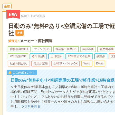
未読
NEW
掲載日
2026/08/06
日勤のみ*無料Pあり<空調完備の工場で軽
社
派遣
メーカー・商社関連
派遣先
職種未経験OK
ブランクOK
既卒第二新卒OK
英語不要
履歴書不要
WEB登録OK
週5日勤務
土日祝休
17時前までの仕事
残業少
交
社食/補助あり
職場が禁煙
自転車・バイクOK
Word
Excel
ここがポイント！
日勤のみ*無料Pあり<空調完備の工場で軽作業>16時台退
＼土日祝休み*残業基本無し〇／朝早めの8時～16時台退社↑↑工場内
場作業の経験不問、Excelへのデータ入力ができれば応募いただけ
中！】いつでもどこでもあなたのお好きな時間に登録ができるのでと
お時間相談も受付中！就業中の方や遠方の方もお気軽にお問い合わせ
中！…
つづきを見る