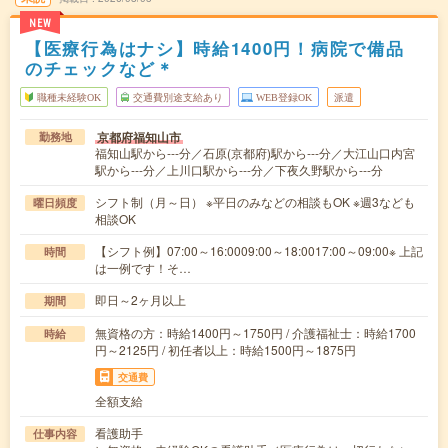
NEW
【医療行為はナシ】時給1400円！病院で備品
のチェックなど＊
職種未経験OK
交通費別途支給あり
WEB登録OK
派遣
京都府福知山市
勤務地
福知山駅から---分／石原(京都府)駅から---分／大江山口内宮
駅から---分／上川口駅から---分／下夜久野駅から---分
シフト制（月～日） ※平日のみなどの相談もOK ※週3なども
曜日頻度
相談OK
【シフト例】07:00～16:0009:00～18:0017:00～09:00※ 上記
時間
は一例です！そ…
即日～2ヶ月以上
期間
無資格の方：時給1400円～1750円 / 介護福祉士：時給1700
時給
円～2125円 / 初任者以上：時給1500円～1875円
交通費
全額支給
看護助手
仕事内容