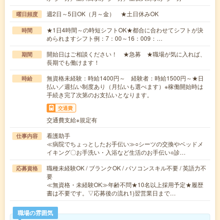
週2日～5日OK（月～金） ★土日休みOK
曜日頻度
★1日4時間～の時短シフトOK★都合に合わせてシフトが決
時間
められますシフト例：7：00～16：009：…
開始日はご相談ください！ ★急募 ★職場が気に入れば、
期間
長期でも働けます！
無資格未経験：時給1400円～ 経験者：時給1500円～★日
時給
払い／週払い制度あり（月払いも選べます）※稼働開始時は
手続き完了次第のお支払いとなります。
交通費
交通費支給※規定有
看護助手
仕事内容
≪病院でちょっとしたお手伝い≫○シーツの交換やベッドメ
イキング〇お手洗い・入浴など生活のお手伝い○診…
職種未経験OK / ブランクOK / パソコンスキル不要 / 英語力不
応募資格
要
≪無資格・未経験OK≫年齢不問★10名以上採用予定★履歴
書は不要です。▽応募後の流れ1)翌営業日まで…
職場の雰囲気