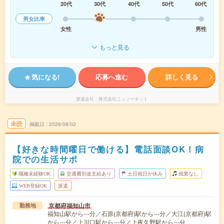
20代
30代
40代
50代
60代
男女比率
女性
男性
もっと見る
気になる!
応募へ進む
詳しく見る
派遣会社
株式会社ニッソーネット
未読
掲載日
2026/08/02
【好きな時間曜日で働ける】電話面談OK！病
院での生活サポ
職種未経験OK
交通費別途支給あり
土日祝日が休み
残業なし
WEB登録OK
派遣
京都府福知山市
勤務地
福知山駅から---分／石原(京都府)駅から---分／大江(京都府)駅
から---分／上川口駅から---分／上夜久野駅から---分