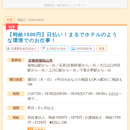
派遣会社
株式会社ニッソーネット
未読
掲載日
2026/08/04
NEW
【時給1500円】日払い！まるでホテルのよう
な環境でのお仕事！
交通費別途支給あり
土日祝日が休み
WEB登録OK
派遣
京都府福知山市
勤務地
福知山駅から---分／石原(京都府)駅から---分／大江山口内宮
駅から---分／上川口駅から---分／下夜久野駅から---分
週5日（月～日） ※平日のみなどの相談もOK ※週3のご相談も
曜日頻度
OK
(1)07:00～16:00(2)09:00～18:00(3)17:00～09:00※ 上記は一
時間
例で…
即日～2ヶ月以上
期間
初任者以上：時給1500円～1875円 / 介護福祉士：時給1700
時給
円～2125円 ■日払いOK
交通費