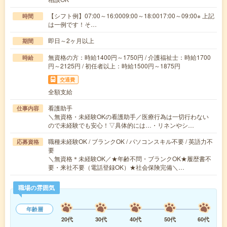
【シフト例】07:00～16:0009:00～18:0017:00～09:00※ 上記
時間
は一例です！そ…
即日～2ヶ月以上
期間
無資格の方：時給1400円～1750円 / 介護福祉士：時給1700
時給
円～2125円 / 初任者以上：時給1500円～1875円
交通費
全額支給
看護助手
仕事内容
＼無資格・未経験OKの看護助手／医療行為は一切行わない
ので未経験でも安心！▽具体的には…・リネンやシ…
職種未経験OK / ブランクOK / パソコンスキル不要 / 英語力不
応募資格
要
＼無資格＊未経験OK／★年齢不問・ブランクOK★履歴書不
要・来社不要（電話登録OK）★社会保険完備＼…
職場の雰囲気
年齢層
20代
30代
40代
50代
60代