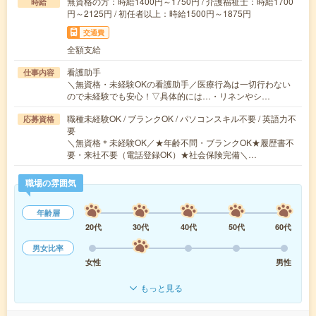
無資格の方：時給1400円～1750円 / 介護福祉士：時給1700
時給
円～2125円 / 初任者以上：時給1500円～1875円
交通費
全額支給
看護助手
仕事内容
＼無資格・未経験OKの看護助手／医療行為は一切行わない
ので未経験でも安心！▽具体的には…・リネンやシ…
職種未経験OK / ブランクOK / パソコンスキル不要 / 英語力不
応募資格
要
＼無資格＊未経験OK／★年齢不問・ブランクOK★履歴書不
要・来社不要（電話登録OK）★社会保険完備＼…
職場の雰囲気
年齢層
20代
30代
40代
50代
60代
男女比率
女性
男性
もっと見る