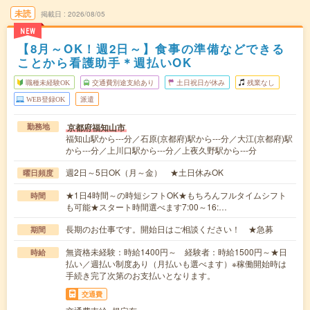
未読
掲載日
2026/08/05
NEW
【8月～OK！週2日～】食事の準備などできる
ことから看護助手＊週払いOK
職種未経験OK
交通費別途支給あり
土日祝日が休み
残業なし
WEB登録OK
派遣
京都府福知山市
勤務地
福知山駅から---分／石原(京都府)駅から---分／大江(京都府)駅
から---分／上川口駅から---分／上夜久野駅から---分
週2日～5日OK（月～金） ★土日休みOK
曜日頻度
★1日4時間～の時短シフトOK★もちろんフルタイムシフト
時間
も可能★スタート時間選べます7:00～16:…
長期のお仕事です。開始日はご相談ください！ ★急募
期間
無資格未経験：時給1400円～ 経験者：時給1500円～★日
時給
払い／週払い制度あり（月払いも選べます）※稼働開始時は
手続き完了次第のお支払いとなります。
交通費