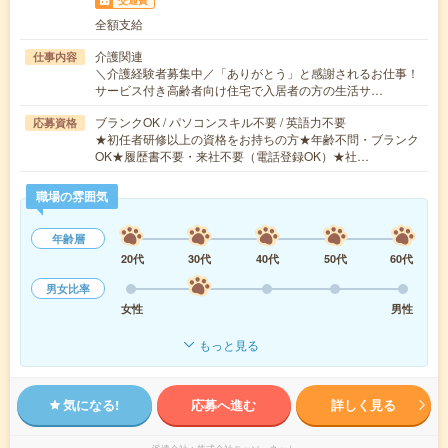
全額支給
介護関連
仕事内容
＼介護経験者募集中／「ありがとう」と感謝されるお仕事！
サービス付き高齢者向け住宅で入居者の方の生活サ…
ブランクOK / パソコンスキル不要 / 英語力不要
応募資格
★初任者研修以上の資格をお持ちの方★年齢不問・ブランク
OK★履歴書不要・来社不要（電話登録OK）★社…
職場の雰囲気
年齢層
20代
30代
40代
50代
60代
男女比率
女性
男性
もっと見る
気になる!
応募へ進む
詳しく見る