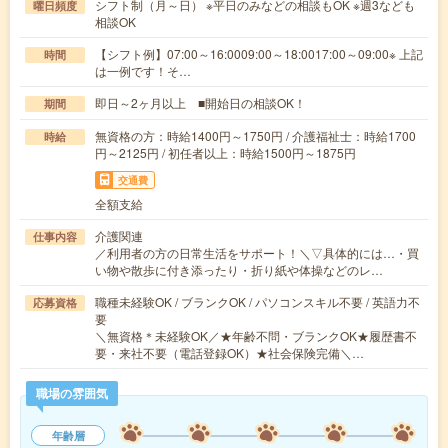
シフト制（月～日） ※平日のみなどの相談もOK ※週3なども
曜日頻度
相談OK
【シフト例】07:00～16:0009:00～18:0017:00～09:00※ 上記
時間
は一例です！そ…
即日～2ヶ月以上 ■開始日の相談OK！
期間
無資格の方：時給1400円～1750円 / 介護福祉士：時給1700
時給
円～2125円 / 初任者以上：時給1500円～1875円
交通費
全額支給
介護関連
仕事内容
／利用者の方の日常生活をサポート！＼▽具体的には…・買
い物や散歩に付き添ったり・折り紙や体操などのレ…
職種未経験OK / ブランクOK / パソコンスキル不要 / 英語力不
応募資格
要
＼無資格＊未経験OK／★年齢不問・ブランクOK★履歴書不
要・来社不要（電話登録OK）★社会保険完備＼…
職場の雰囲気
年齢層