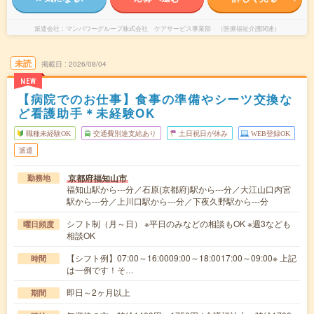
派遣会社
マンパワーグループ株式会社 ケアサービス事業部 （医療福祉介護関連）
未読
掲載日
2026/08/04
NEW
【病院でのお仕事】食事の準備やシーツ交換な
ど看護助手＊未経験OK
職種未経験OK
交通費別途支給あり
土日祝日が休み
WEB登録OK
派遣
京都府福知山市
勤務地
福知山駅から---分／石原(京都府)駅から---分／大江山口内宮
駅から---分／上川口駅から---分／下夜久野駅から---分
シフト制（月～日） ※平日のみなどの相談もOK ※週3なども
曜日頻度
相談OK
【シフト例】07:00～16:0009:00～18:0017:00～09:00※ 上記
時間
は一例です！そ…
即日～2ヶ月以上
期間