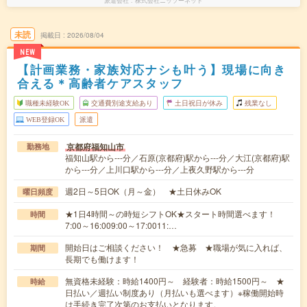
派遣会社
株式会社ニッソーネット
未読
掲載日
2026/08/04
NEW
【計画業務・家族対応ナシも叶う】現場に向き
合える＊高齢者ケアスタッフ
職種未経験OK
交通費別途支給あり
土日祝日が休み
残業なし
WEB登録OK
派遣
京都府福知山市
勤務地
福知山駅から---分／石原(京都府)駅から---分／大江(京都府)駅
から---分／上川口駅から---分／上夜久野駅から---分
週2日～5日OK（月～金） ★土日休みOK
曜日頻度
★1日4時間～の時短シフトOK★スタート時間選べます！
時間
7:00～16:009:00～17:0011:…
開始日はご相談ください！ ★急募 ★職場が気に入れば、
期間
長期でも働けます！
無資格未経験：時給1400円～ 経験者：時給1500円～ ★
時給
日払い／週払い制度あり（月払いも選べます）※稼働開始時
は手続き完了次第のお支払いとなります。