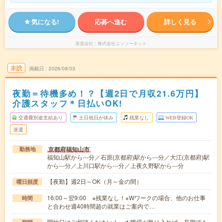
気になる!
応募へ進む
詳しく見る
派遣会社
株式会社ニッソーネット
未読
掲載日
2026/08/03
夜勤＝待機多め！？【週2日で月収21.6万円】
介護スタッフ＊日払いOK!
交通費別途支給あり
土日祝日が休み
残業なし
WEB登録OK
派遣
京都府福知山市
勤務地
福知山駅から---分／石原(京都府)駅から---分／大江(京都府)駅
から---分／上川口駅から---分／上夜久野駅から---分
【夜勤】週2日～OK（月～金の間）
曜日頻度
16:00～翌9:00 ※残業なし！※Wワークの場合、他のお仕事
時間
と合わせ週40時間超の就業はご案内で…
開始日はご相談ください！ ★職場が気に入れば、長期でも