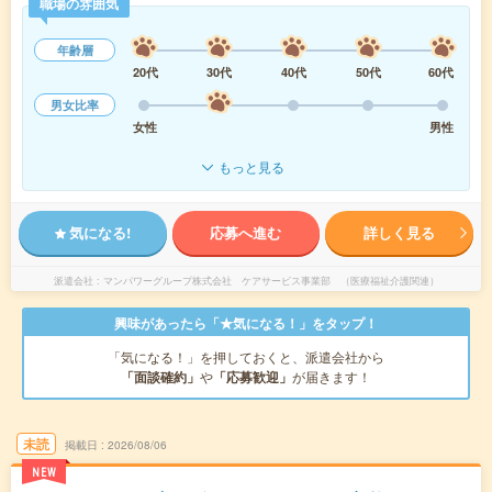
職場の雰囲気
年齢層
20代
30代
40代
50代
60代
男女比率
女性
男性
もっと見る
気になる!
応募へ進む
詳しく見る
派遣会社
マンパワーグループ株式会社 ケアサービス事業部 （医療福祉介護関連）
興味があったら「★気になる！」をタップ！
「気になる！」を押しておくと、派遣会社から
「面談確約」
や
「応募歓迎」
が届きます！
未読
掲載日
2026/08/06
NEW