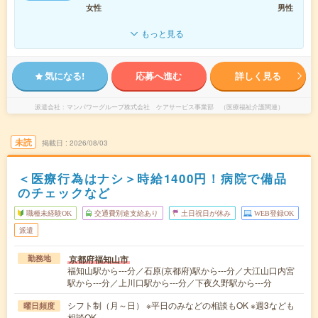
女性
男性
もっと見る
気になる!
応募へ進む
詳しく見る
派遣会社
マンパワーグループ株式会社 ケアサービス事業部 （医療福祉介護関連）
未読
掲載日
2026/08/03
＜医療行為はナシ＞時給1400円！病院で備品
のチェックなど
職種未経験OK
交通費別途支給あり
土日祝日が休み
WEB登録OK
派遣
京都府福知山市
勤務地
福知山駅から---分／石原(京都府)駅から---分／大江山口内宮
駅から---分／上川口駅から---分／下夜久野駅から---分
シフト制（月～日） ※平日のみなどの相談もOK ※週3なども
曜日頻度
相談OK