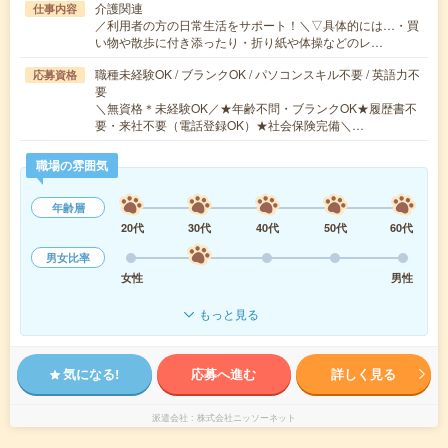
介護関連
仕事内容
／利用者の方の日常生活をサポート！＼▽具体的には…・買
い物や散歩に付き添ったり・折り紙や体操などのレ…
職種未経験OK / ブランクOK / パソコンスキル不要 / 英語力不
応募資格
要
＼無資格＊未経験OK／★年齢不問・ブランクOK★履歴書不
要・来社不要（電話登録OK）★社会保険完備＼…
職場の雰囲気
年齢層
20代
30代
40代
50代
60代
男女比率
女性
男性
もっと見る
気になる!
応募へ進む
詳しく見る
派遣会社
株式会社ニッソーネット