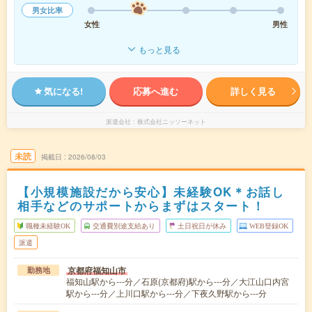
男女比率
女性
男性
もっと見る
気になる!
応募へ進む
詳しく見る
派遣会社
株式会社ニッソーネット
未読
掲載日
2026/08/03
【小規模施設だから安心】未経験OK＊お話し
相手などのサポートからまずはスタート！
職種未経験OK
交通費別途支給あり
土日祝日が休み
WEB登録OK
派遣
京都府福知山市
勤務地
福知山駅から---分／石原(京都府)駅から---分／大江山口内宮
駅から---分／上川口駅から---分／下夜久野駅から---分