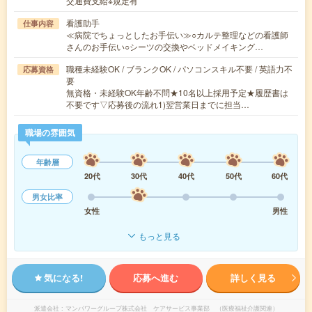
交通費支給※規定有
看護助手
仕事内容
≪病院でちょっとしたお手伝い≫○カルテ整理などの看護師
さんのお手伝い○シーツの交換やベッドメイキング…
職種未経験OK / ブランクOK / パソコンスキル不要 / 英語力不
応募資格
要
無資格・未経験OK年齢不問★10名以上採用予定★履歴書は
不要です▽応募後の流れ1)翌営業日までに担当…
職場の雰囲気
年齢層
20代
30代
40代
50代
60代
男女比率
女性
男性
もっと見る
気になる!
応募へ進む
詳しく見る
派遣会社
マンパワーグループ株式会社 ケアサービス事業部 （医療福祉介護関連）