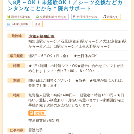
＼8月～OK！未経験OK！／シーツ交換などカ
ンタンなことから＊院内サポート
職種未経験OK
交通費別途支給あり
土日祝日が休み
残業なし
WEB登録OK
派遣
京都府福知山市
勤務地
福知山駅から---分／石原(京都府)駅から---分／大江(京都府)駅
から---分／上川口駅から---分／上夜久野駅から---分
週2日～5日OK（月～金） ★土日休みOK
曜日頻度
★1日4時間～の時短シフトOK★都合に合わせてシフトが決
時間
められますシフト例：7：00～16：009：…
開始日はご相談ください！ ★急募 ★職場が気に入れば、
期間
長期でも働けます！
無資格未経験：時給1400円～ 経験者：時給1500円～★日
時給
払い／週払い制度あり（月払いも選べます）※稼働開始時は
手続き完了次第のお支払いとなります。
交通費
交通費支給※規定有
看護助手
仕事内容