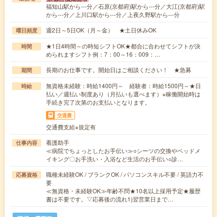
福知山駅から---分／石原(京都府)駅から---分／大江(京都府)駅
から---分／上川口駅から---分／上夜久野駅から---分
週2日～5日OK（月～金） ★土日休みOK
曜日頻度
★1日4時間～の時短シフトOK★都合に合わせてシフトが決
時間
められますシフト例：7：00～16：009：…
長期のお仕事です。開始日はご相談ください！ ★急募
期間
無資格未経験：時給1400円～ 経験者：時給1500円～★日
時給
払い／週払い制度あり（月払いも選べます）※稼働開始時は
手続き完了次第のお支払いとなります。
交通費
交通費支給※規定有
看護助手
仕事内容
≪病院でちょっとしたお手伝い≫○シーツの交換やベッドメ
イキング〇お手洗い・入浴など生活のお手伝い○診…
職種未経験OK / ブランクOK / パソコンスキル不要 / 英語力不
応募資格
要
≪無資格・未経験OK≫年齢不問★10名以上採用予定★履歴
書は不要です。▽応募後の流れ1)翌営業日まで…