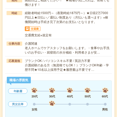
期間
働けます！
経験者時給1500円～（夜勤時給1875円～）★日収2万7000
時給
円以上★日払い／週払い制度あり（月払いも選べます）※稼
働開始時は手続き完了次第のお支払いとなります。
交通費
交通費支給※規定有
介護関連
仕事内容
老人ホームでケアスタッフをお願いします。・食事やお手洗
いのお手伝い・就寝前の水分補給・利用者さまが安…
ブランクOK / パソコンスキル不要 / 英語力不要
応募資格
介護経験のある方（無資格でもOK！）ブランクOK年齢・学
歴不問★10名以上採用予定★履歴書は不要です…
職場の雰囲気
年齢層
20代
30代
40代
50代
60代
男女比率
女性
男性