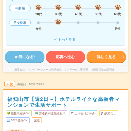
年齢層
20代
30代
40代
50代
60代
男女比率
女性
男性
もっと見る
気になる!
応募へ進む
詳しく見る
派遣会社
マンパワーグループ株式会社 ケアサービス事業部 （医療福祉介護関連）
未読
掲載日
2026/08/01
福知山市【週2日～】ホテルライクな高齢者マ
ンションで生活サポート
職種未経験OK
交通費別途支給あり
土日祝日が休み
残業なし
WEB登録OK
派遣