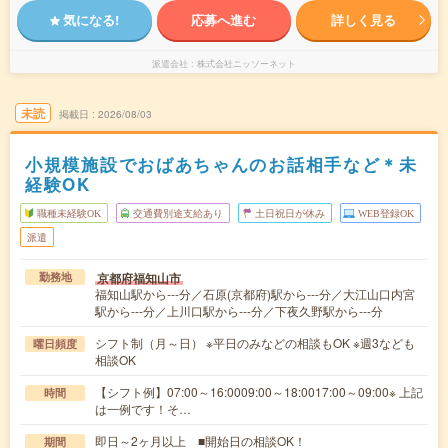
気になる!
応募へ進む
詳しく見る
派遣会社
株式会社ニッソーネット
未読
掲載日
2026/08/03
小規模施設でおばあちゃんのお話相手など＊未
経験OK
職種未経験OK
交通費別途支給あり
土日祝日が休み
WEB登録OK
派遣
京都府福知山市
勤務地
福知山駅から---分／石原(京都府)駅から---分／大江山口内宮
駅から---分／上川口駅から---分／下夜久野駅から---分
シフト制（月～日） ※平日のみなどの相談もOK ※週3なども
曜日頻度
相談OK
【シフト例】07:00～16:0009:00～18:0017:00～09:00※ 上記
時間
は一例です！そ…
即日～2ヶ月以上 ■開始日の相談OK！
期間