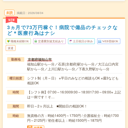
未読
掲載日
2026/08/04
NEW
3ヵ月で73万円稼ぐ！病院で備品のチェックな
ど＊医療行為はナシ
職種未経験OK
交通費別途支給あり
土日祝日が休み
WEB登録OK
派遣
京都府福知山市
勤務地
福知山駅から---分／石原(京都府)駅から---分／大江山口内宮
駅から---分／上川口駅から---分／下夜久野駅から---分
シフト制（月～日） ※平日のみなどの相談もOK ※週3なども
曜日頻度
相談OK
【シフト例】07:00～16:0009:00～18:0017:00～09:00※ 上記
時間
は一例です！そ…
即日～2ヶ月以上 ■開始日の相談OK！
期間
無資格の方：時給1400円～1750円 / 介護福祉士：時給1700
時給
円～2125円 / 初任者以上：時給1500円～1875円