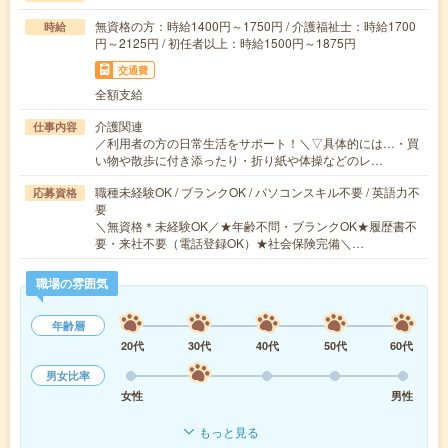
無資格の方：時給1400円～1750円 / 介護福祉士：時給1700
時給
円～2125円 / 初任者以上：時給1500円～1875円
交通費
全額支給
介護関連
仕事内容
／利用者の方の日常生活をサポート！＼▽具体的には…・買
い物や散歩に付き添ったり・折り紙や体操などのレ…
職種未経験OK / ブランクOK / パソコンスキル不要 / 英語力不
応募資格
要
＼無資格＊未経験OK／★年齢不問・ブランクOK★履歴書不
要・来社不要（電話登録OK）★社会保険完備＼…
職場の雰囲気
年齢層
20代
30代
40代
50代
60代
男女比率
女性
男性
もっと見る