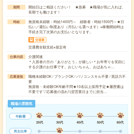
開始日はご相談ください！ ★急募 ★職場が気に入れば、
期間
長期でも働けます！
無資格未経験：時給1400円～ 経験者：時給1500円～★日
時給
払い／週払い制度あり（月払いも選べます）※稼働開始時は
手続き完了次第のお支払いとなります。
交通費
交通費全額支給※規定有
介護関連
仕事内容
＊入居者の方の「ありがとう」が嬉しい＊お年寄りを笑顔に
する介護のお仕事です。おじいちゃん、おばあちゃ…
職種未経験OK / ブランクOK / パソコンスキル不要 / 英語力不
応募資格
要
無資格・未経験OK年齢不問★10名以上採用予定★履歴書は
不要です▽応募後の流れ1)翌営業日までに担当…
職場の雰囲気
年齢層
20代
30代
40代
50代
60代
男女比率