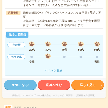
≪病院でちょっとしたお手伝い≫○シーツの交換やベッドメ
イキング〇お手洗い・入浴など生活のお手伝い○診…
職種未経験OK / ブランクOK / パソコンスキル不要 / 英語力不
応募資格
要
≪無資格・未経験OK≫年齢不問★10名以上採用予定★履歴
書は不要です。▽応募後の流れ1)翌営業日まで…
職場の雰囲気
年齢層
20代
30代
40代
50代
60代
男女比率
女性
男性
もっと見る
気になる!
応募へ進む
詳しく見る
派遣会社
マンパワーグループ株式会社 ケアサービス事業部 （医療福祉介護関連）
未読
掲載日
2026/08/05