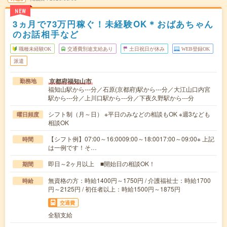
NEW
3ヵ月で73万円稼ぐ！未経験OK＊おばあちゃん
のお話相手など
職種未経験OK
交通費別途支給あり
土日祝日が休み
WEB登録OK
派遣
京都府福知山市
勤務地
福知山駅から---分／石原(京都府)駅から---分／大江山口内宮
駅から---分／上川口駅から---分／下夜久野駅から---分
シフト制（月～日） ※平日のみなどの相談もOK ※週3なども
曜日頻度
相談OK
【シフト例】07:00～16:0009:00～18:0017:00～09:00※ 上記
時間
は一例です！そ…
即日～2ヶ月以上 ■開始日の相談OK！
期間
無資格の方：時給1400円～1750円 / 介護福祉士：時給1700
時給
円～2125円 / 初任者以上：時給1500円～1875円
交通費
全額支給