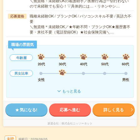
＼無資格・未経験OKの看護助手／医療行為は一切行わない
ので未経験でも安心！▽具体的には…・リネンやシ…
職種未経験OK / ブランクOK / パソコンスキル不要 / 英語力不
応募資格
要
＼無資格＊未経験OK／★年齢不問・ブランクOK★履歴書不
要・来社不要（電話登録OK）★社会保険完備＼…
職場の雰囲気
年齢層
20代
30代
40代
50代
60代
男女比率
女性
男性
もっと見る
気になる!
応募へ進む
詳しく見る
派遣会社
株式会社ニッソーネット
未読
掲載日
2026/08/05