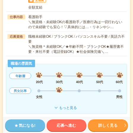
交通費
全額支給
看護助手
仕事内容
＼無資格・未経験OKの看護助手／医療行為は一切行わない
ので未経験でも安心！▽具体的には…・リネンやシ…
職種未経験OK / ブランクOK / パソコンスキル不要 / 英語力不
応募資格
要
＼無資格＊未経験OK／★年齢不問・ブランクOK★履歴書不
要・来社不要（電話登録OK）★社会保険完備＼…
職場の雰囲気
年齢層
20代
30代
40代
50代
60代
男女比率
女性
男性
もっと見る
気になる!
応募へ進む
詳しく見る