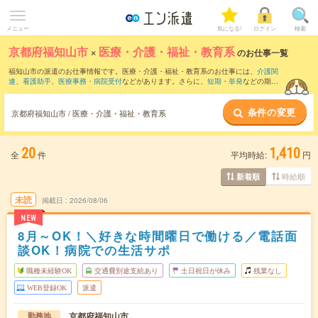
メニュー
気になる!
ログイン
検索
京都府福知山市
×
医療・介護・福祉・教育系
のお仕事一覧
福知山市の派遣のお仕事情報です。医療・介護・福祉・教育系のお仕事には、
介護関
連
、
看護助手
、
医療事務・病院受付
などがあります。さらに、
短期
・
単発
などの期間
や、
職種未経験OK
などのこだわり条件で絞り込んでいただけます。
条件の変更
京都府福知山市 / 医療・介護・福祉・教育系
20
1,410
全
件
平均時給:
円
時給順
新着順
未読
掲載日
2026/08/06
NEW
8月～OK！＼好きな時間曜日で働ける／電話面
談OK！病院での生活サポ
職種未経験OK
交通費別途支給あり
土日祝日が休み
残業なし
WEB登録OK
派遣
京都府福知山市
勤務地