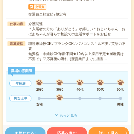
交通費
交通費全額支給※規定有
介護関連
仕事内容
＊入居者の方の「ありがとう」が嬉しい＊おじいちゃん、お
ばあちゃんが暮らす施設での生活サポートをお任せ…
職種未経験OK / ブランクOK / パソコンスキル不要 / 英語力不
応募資格
要
無資格・未経験OK年齢不問★10名以上採用予定★履歴書は
不要です▽応募後の流れ1)翌営業日までに担当…
職場の雰囲気
年齢層
20代
30代
40代
50代
60代
男女比率
女性
男性
もっと見る
気になる!
応募へ進む
詳しく見る