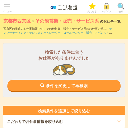
メニュー
気になる!
ログイン
検索
京都市西京区
×
その他営業・販売・サービス系
のお仕事一覧
西京区の派遣のお仕事情報です。その他営業・販売・サービス系のお仕事の他に、
テ
レマーケティング・テレフォンオペレーター・コールセンター
、
販売（アパレル・フ
ァッション・コスメ）
、
営業・企画営業・ラウンダー
などを取り揃えています。さら
に、
短期
・
単発
などの期間や、
職種未経験OK
などのこだわり条件で絞り込んでいただ
けます。
検索した条件に合う
お仕事がありませんでした
条件を変更して再検索
検索条件を追加して絞り込む
こだわり
でお仕事情報を絞り込む