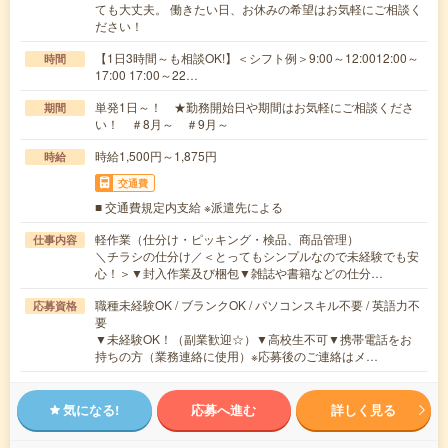
ても大丈夫。 働きたい日、お休みの希望はお気軽にご相談く
ださい！
【1日3時間～も相談OK!】＜シフト例＞9:00～12:0012:00～
時間
17:00 17:00～22…
単発1日～！ ★勤務開始日や期間はお気軽にご相談くださ
期間
い！ ＃8月～ ＃9月～
時給1,500円～1,875円
時給
交通費
■ 交通費規定内支給 ※派遣先による
軽作業（仕分け・ピッキング・検品、商品管理）
仕事内容
＼チラシの仕分け／＜とってもシンプルなので未経験でも安
心！＞▼封入作業及び梱包▼雑誌や書籍などの仕分…
職種未経験OK / ブランクOK / パソコンスキル不要 / 英語力不
応募資格
要
▼未経験OK！（副業歓迎☆）▼高校生不可▼携帯電話をお
持ちの方（業務連絡に使用）※応募後のご連絡はメ…
気になる!
応募へ進む
詳しく見る