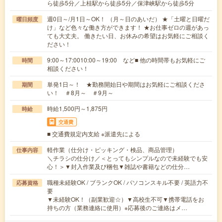
ら徒歩5分／上桂駅から徒歩5分／保津峡駅から徒歩5分
週0日～/月1日～OK！ （月～日のあいだ） ★「土曜と日曜だ
曜日頻度
け」など色々な働き方ができます！ ★お仕事ゼロの週があっ
ても大丈夫。 働きたい日、お休みの希望はお気軽にご相談く
ださい！
9:00～17:0010:00～19:00 など■ 他の時間帯もお気軽にご
時間
相談ください！
単発1日～！ ★勤務開始日や期間はお気軽にご相談くださ
期間
い！ ＃8月～ ＃9月～
時給1,500円～1,875円
時給
交通費
■ 交通費規定内支給 ※派遣先による
軽作業（仕分け・ピッキング・検品、商品管理）
仕事内容
＼チラシの仕分け／＜とってもシンプルなので未経験でも安
心！＞▼封入作業及び梱包▼雑誌や書籍などの仕分…
職種未経験OK / ブランクOK / パソコンスキル不要 / 英語力不
応募資格
要
▼未経験OK！（副業歓迎☆）▼高校生不可▼携帯電話をお
持ちの方（業務連絡に使用）※応募後のご連絡はメ…