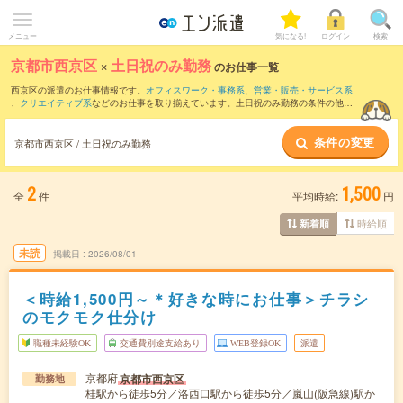
メニュー
気になる!
ログイン
検索
京都市西京区
×
土日祝のみ勤務
のお仕事一覧
西京区の派遣のお仕事情報です。
オフィスワーク・事務系
、
営業・販売・サービス系
、
クリエイティブ系
などのお仕事を取り揃えています。土日祝のみ勤務の条件の他
に、
交通費別途支給あり
、
職種未経験OK
、
友だちと一緒の応募OK
などのこだわり条
件も取り揃えています。
条件の変更
京都市西京区 / 土日祝のみ勤務
2
1,500
全
件
平均時給:
円
時給順
新着順
未読
掲載日
2026/08/01
＜時給1,500円～＊好きな時にお仕事＞チラシ
のモクモク仕分け
職種未経験OK
交通費別途支給あり
WEB登録OK
派遣
京都府
京都市西京区
勤務地
桂駅から徒歩5分／洛西口駅から徒歩5分／嵐山(阪急線)駅か