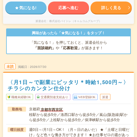
気になる!
応募へ進む
詳しく見る
派遣会社
株式会社バイトレ（キャムコムグループ）
興味があったら「★気になる！」をタップ！
「気になる！」を押しておくと、派遣会社から
「面談確約」
や
「応募歓迎」
が届きます！
未読
掲載日
2026/07/30
〈月1日～で副業にピッタリ＊時給1,500円～〉
チラシのカンタン仕分け
職種未経験OK
交通費別途支給あり
WEB登録OK
派遣
京都府
京都市西京区
勤務地
桂駅から徒歩5分／洛西口駅から徒歩5分／嵐山(阪急線)駅か
ら徒歩5分／上桂駅から徒歩5分／保津峡駅から徒歩5分
週0日～/月1日～OK！ （月～日のあいだ） ★「土曜と日曜だ
曜日頻度
け」など色々な働き方ができます！ ★お仕事ゼロの週があっ